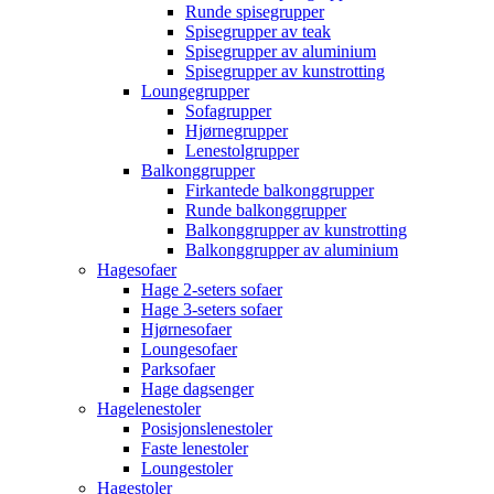
Runde spisegrupper
Spisegrupper av teak
Spisegrupper av aluminium
Spisegrupper av kunstrotting
Loungegrupper
Sofagrupper
Hjørnegrupper
Lenestolgrupper
Balkonggrupper
Firkantede balkonggrupper
Runde balkonggrupper
Balkonggrupper av kunstrotting
Balkonggrupper av aluminium
Hagesofaer
Hage 2-seters sofaer
Hage 3-seters sofaer
Hjørnesofaer
Loungesofaer
Parksofaer
Hage dagsenger
Hagelenestoler
Posisjonslenestoler
Faste lenestoler
Loungestoler
Hagestoler