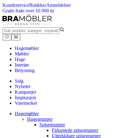
Kundeservice
Butikker
Anmeldelser
Gratis frakt over 10 000 kr
Hagemøbler
Møbler
Hage
Interiør
Belysning
Salg
Nyheter
Kampanjer
Inspirasjon
Varemerker
Hagemøbler
Hagegrupper
Spisegrupper
Firkantede spisegrupper
Uttrekkbare spisegrupper