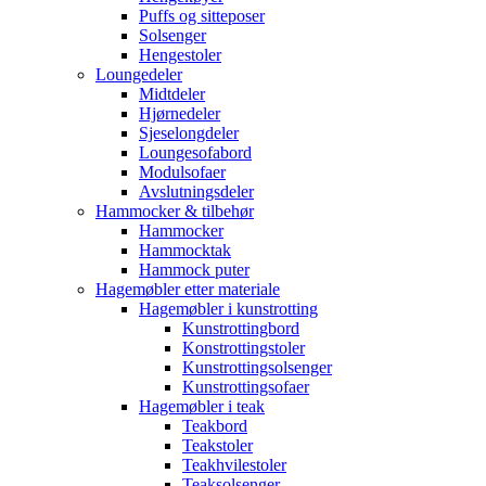
Puffs og sitteposer
Solsenger
Hengestoler
Loungedeler
Midtdeler
Hjørnedeler
Sjeselongdeler
Loungesofabord
Modulsofaer
Avslutningsdeler
Hammocker & tilbehør
Hammocker
Hammocktak
Hammock puter
Hagemøbler etter materiale
Hagemøbler i kunstrotting
Kunstrottingbord
Konstrottingstoler
Kunstrottingsolsenger
Kunstrottingsofaer
Hagemøbler i teak
Teakbord
Teakstoler
Teakhvilestoler
Teaksolsenger