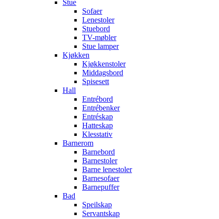
Stue
Sofaer
Lenestoler
Stuebord
TV-møbler
Stue lamper
Kjøkken
Kjøkkenstoler
Middagsbord
Spisesett
Hall
Entrébord
Entrébenker
Entréskap
Hatteskap
Klesstativ
Barnerom
Barnebord
Barnestoler
Barne lenestoler
Barnesofaer
Barnepuffer
Bad
Speilskap
Servantskap