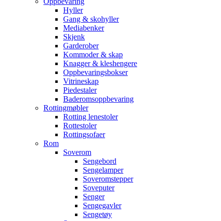
Oppbevaring
Hyller
Gang & skohyller
Mediabenker
Skjenk
Garderober
Kommoder & skap
Knagger & kleshengere
Oppbevaringsbokser
Vitrineskap
Piedestaler
Baderomsoppbevaring
Rottingmøbler
Rotting lenestoler
Rottestoler
Rottingsofaer
Rom
Soverom
Sengebord
Sengelamper
Soveromstepper
Soveputer
Senger
Sengegavler
Sengetøy