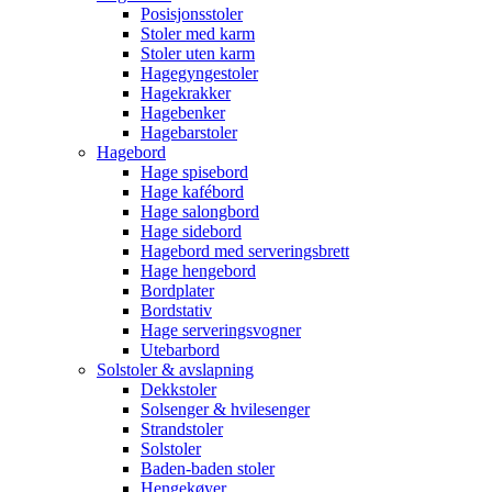
Posisjonsstoler
Stoler med karm
Stoler uten karm
Hagegyngestoler
Hagekrakker
Hagebenker
Hagebarstoler
Hagebord
Hage spisebord
Hage kafébord
Hage salongbord
Hage sidebord
Hagebord med serveringsbrett
Hage hengebord
Bordplater
Bordstativ
Hage serveringsvogner
Utebarbord
Solstoler & avslapning
Dekkstoler
Solsenger & hvilesenger
Strandstoler
Solstoler
Baden-baden stoler
Hengekøyer