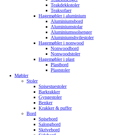
Teakdekkstoler
Teaksofaer
Hagemøbler i aluminium
Aluminiumsbord
Aluminiumstolar
Aluminiumssolsenger
Aluminiumshvilestoler
Hagemøbler i nonwood
Nonwoodbord
Nonwoodstoler
Hagemøbler i plast
Plastbord
Plaststoler
Møbler
Stoler
Spisestuestoler
Barkrakker
Gyngestoler
Benker
Krakker & puffer
Bord
Spisebord
Salongbord
Skrivebord