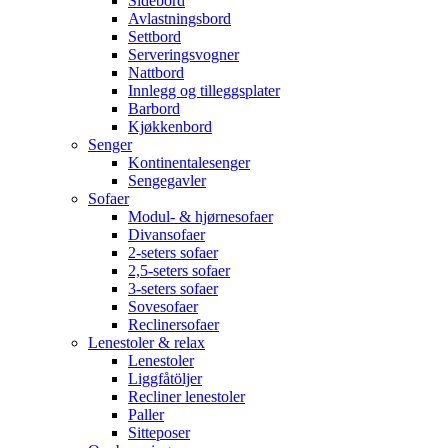
Sidebord
Avlastningsbord
Settbord
Serveringsvogner
Nattbord
Innlegg og tilleggsplater
Barbord
Kjøkkenbord
Senger
Kontinentalesenger
Sengegavler
Sofaer
Modul- & hjørnesofaer
Divansofaer
2-seters sofaer
2,5-seters sofaer
3-seters sofaer
Sovesofaer
Reclinersofaer
Lenestoler & relax
Lenestoler
Liggfåtöljer
Recliner lenestoler
Paller
Sitteposer