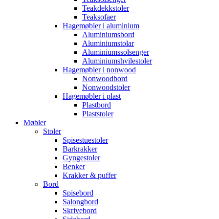
Teakdekkstoler
Teaksofaer
Hagemøbler i aluminium
Aluminiumsbord
Aluminiumstolar
Aluminiumssolsenger
Aluminiumshvilestoler
Hagemøbler i nonwood
Nonwoodbord
Nonwoodstoler
Hagemøbler i plast
Plastbord
Plaststoler
Møbler
Stoler
Spisestuestoler
Barkrakker
Gyngestoler
Benker
Krakker & puffer
Bord
Spisebord
Salongbord
Skrivebord