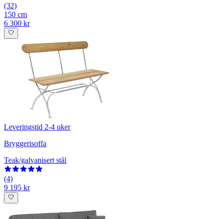
(32)
150 cm
6 300 kr
Leveringstid 2-4 uker
Bryggerisoffa
Teak/galvanisert stål
(4)
9 195 kr