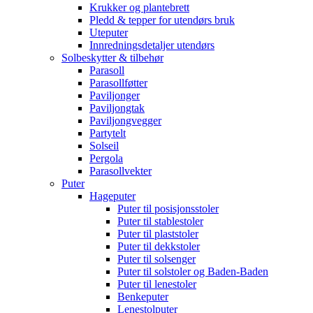
Krukker og plantebrett
Pledd & tepper for utendørs bruk
Uteputer
Innredningsdetaljer utendørs
Solbeskytter & tilbehør
Parasoll
Parasollføtter
Paviljonger
Paviljongtak
Paviljongvegger
Partytelt
Solseil
Pergola
Parasollvekter
Puter
Hageputer
Puter til posisjonsstoler
Puter til stablestoler
Puter til plaststoler
Puter til dekkstoler
Puter til solsenger
Puter til solstoler og Baden-Baden
Puter til lenestoler
Benkeputer
Lenestolputer