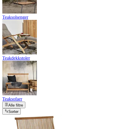
Teaksolsenger
Teakdekkstoler
Teaksofaer
Alle filtre
Sorter