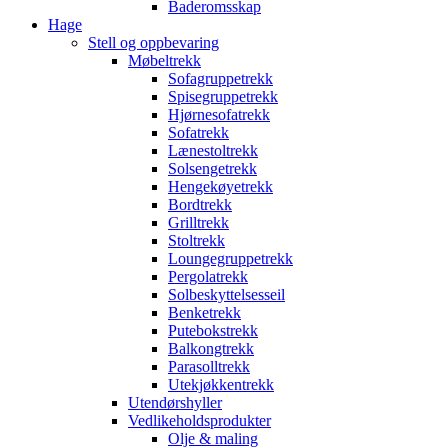
Baderomsskap
Hage
Stell og oppbevaring
Møbeltrekk
Sofagruppetrekk
Spisegruppetrekk
Hjørnesofatrekk
Sofatrekk
Lænestoltrekk
Solsengetrekk
Hengekøyetrekk
Bordtrekk
Grilltrekk
Stoltrekk
Loungegruppetrekk
Pergolatrekk
Solbeskyttelsesseil
Benketrekk
Putebokstrekk
Balkongtrekk
Parasolltrekk
Utekjøkkentrekk
Utendørshyller
Vedlikeholdsprodukter
Olje & maling