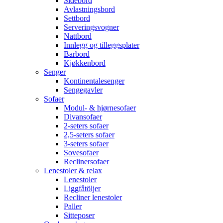
Sidebord
Avlastningsbord
Settbord
Serveringsvogner
Nattbord
Innlegg og tilleggsplater
Barbord
Kjøkkenbord
Senger
Kontinentalesenger
Sengegavler
Sofaer
Modul- & hjørnesofaer
Divansofaer
2-seters sofaer
2,5-seters sofaer
3-seters sofaer
Sovesofaer
Reclinersofaer
Lenestoler & relax
Lenestoler
Liggfåtöljer
Recliner lenestoler
Paller
Sitteposer