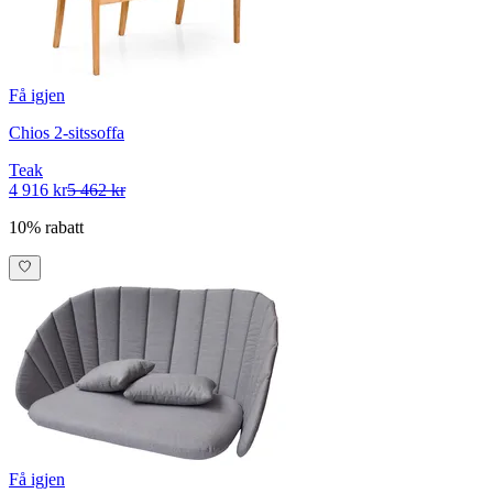
Få igjen
Chios 2-sitssoffa
Teak
4 916 kr
5 462 kr
10% rabatt
Få igjen