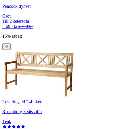
Peacock dynset
Grey
Till 2-setersofa
5 695 kr
6 700 kr
15% rabatt
Leveringstid 2-4 uker
Rosenborg 3-sitssoffa
Teak