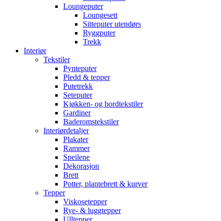
Loungeputer
Loungesett
Sitteputer utendørs
Ryggputer
Trekk
Interiør
Tekstiler
Pynteputer
Pledd & tepper
Putetrekk
Seteputer
Kjøkken- og bordtekstiler
Gardiner
Baderomstekstiler
Interiørdetaljer
Plakater
Rammer
Speilene
Dekorasjon
Brett
Potter, plantebrett & kurver
Tepper
Viskosetepper
Rye- & luggtepper
Ulltepper