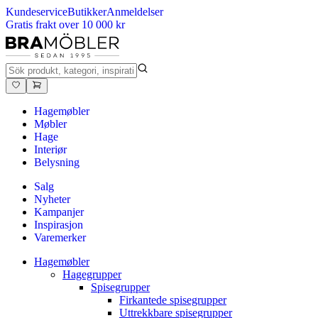
Kundeservice
Butikker
Anmeldelser
Gratis frakt over 10 000 kr
Hagemøbler
Møbler
Hage
Interiør
Belysning
Salg
Nyheter
Kampanjer
Inspirasjon
Varemerker
Hagemøbler
Hagegrupper
Spisegrupper
Firkantede spisegrupper
Uttrekkbare spisegrupper