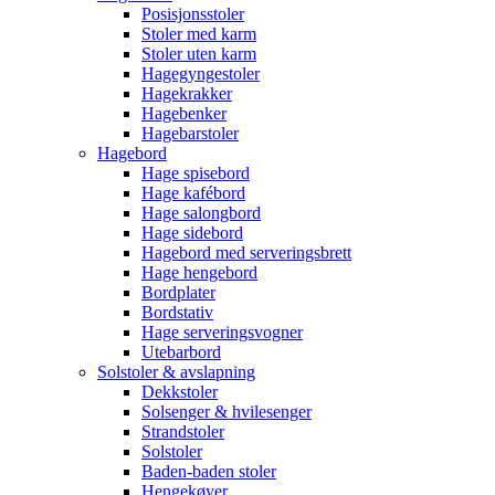
Posisjonsstoler
Stoler med karm
Stoler uten karm
Hagegyngestoler
Hagekrakker
Hagebenker
Hagebarstoler
Hagebord
Hage spisebord
Hage kafébord
Hage salongbord
Hage sidebord
Hagebord med serveringsbrett
Hage hengebord
Bordplater
Bordstativ
Hage serveringsvogner
Utebarbord
Solstoler & avslapning
Dekkstoler
Solsenger & hvilesenger
Strandstoler
Solstoler
Baden-baden stoler
Hengekøyer