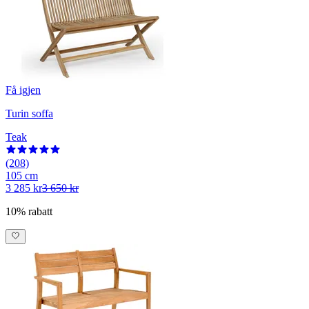
Få igjen
Turin soffa
Teak
(208)
105 cm
3 285 kr
3 650 kr
10% rabatt