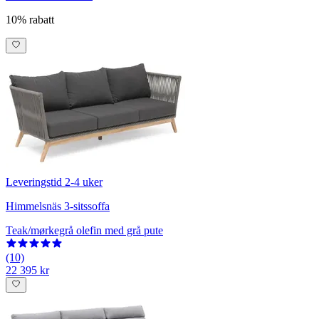
10% rabatt
Leveringstid 2-4 uker
Himmelsnäs 3-sitssoffa
Teak/mørkegrå olefin med grå pute
(10)
22 395 kr