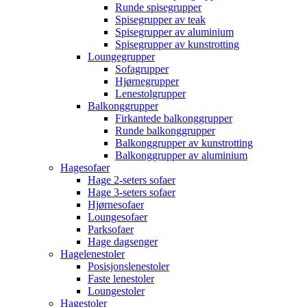
Runde spisegrupper
Spisegrupper av teak
Spisegrupper av aluminium
Spisegrupper av kunstrotting
Loungegrupper
Sofagrupper
Hjørnegrupper
Lenestolgrupper
Balkonggrupper
Firkantede balkonggrupper
Runde balkonggrupper
Balkonggrupper av kunstrotting
Balkonggrupper av aluminium
Hagesofaer
Hage 2-seters sofaer
Hage 3-seters sofaer
Hjørnesofaer
Loungesofaer
Parksofaer
Hage dagsenger
Hagelenestoler
Posisjonslenestoler
Faste lenestoler
Loungestoler
Hagestoler