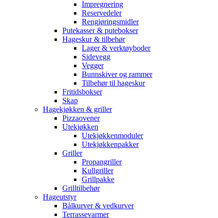
Impregnering
Reservedeler
Rengjøringsmidler
Putekasser & putebokser
Hageskur & tilbehør
Lager & verktøyboder
Sidevegg
Vegger
Bunnskiver og rammer
Tilbehør til hageskur
Fritidsbokser
Skap
Hagekjøkken & griller
Pizzaovener
Utekjøkken
Utekjøkkenmoduler
Utekjøkkenpakker
Griller
Propangriller
Kullgriller
Grillpakke
Grilltilbehør
Hageutstyr
Bålkurver & vedkurver
Terrassevarmer