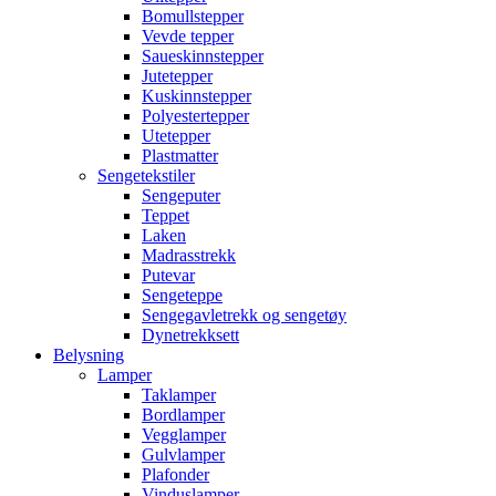
Bomullstepper
Vevde tepper
Saueskinnstepper
Jutetepper
Kuskinnstepper
Polyestertepper
Utetepper
Plastmatter
Sengetekstiler
Sengeputer
Teppet
Laken
Madrasstrekk
Putevar
Sengeteppe
Sengegavletrekk og sengetøy
Dynetrekksett
Belysning
Lamper
Taklamper
Bordlamper
Vegglamper
Gulvlamper
Plafonder
Vinduslamper