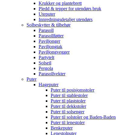
Krukker og plantebrett
Pledd & tepper for utendørs bruk
Uteputer
Innredningsdetaljer utendørs
Solbeskytter & tilbehør
Parasoll
Parasollføtter
Paviljonger
Paviljongtak
Paviljongvegger
Partytelt
Solseil
Pergola
Parasollvekter
Puter
Hageputer
Puter til posisjonsstoler
Puter til stablestoler
Puter til plaststoler
Puter til dekkstoler
Puter til solsenger
Puter til solstoler og Baden-Baden
Puter til lenestoler
Benkeputer
Lenestolputer