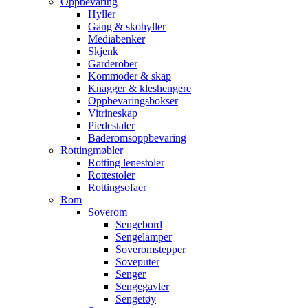
Oppbevaring
Hyller
Gang & skohyller
Mediabenker
Skjenk
Garderober
Kommoder & skap
Knagger & kleshengere
Oppbevaringsbokser
Vitrineskap
Piedestaler
Baderomsoppbevaring
Rottingmøbler
Rotting lenestoler
Rottestoler
Rottingsofaer
Rom
Soverom
Sengebord
Sengelamper
Soveromstepper
Soveputer
Senger
Sengegavler
Sengetøy