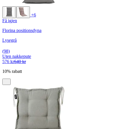
+6
Få igjen
Florina positionsdyna
Lysegrå
(98)
Uten nakkepute
576 kr
640 kr
10% rabatt