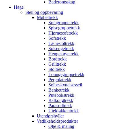
Baderomsskap
Hage
Stell og oppbevaring
Møbeltrekk
Sofagruppetrekk
Spisegruppetrekk
Hjørnesofatrekk
Sofatrekk
Lænestoltrekk
Solsengetrekk
Hengekøyetrekk
Bordtrekk
Grilltrekk
Stoltrekk
Loungegruppetrekk
Pergolatrekk
Solbeskyttelsesseil
Benketrekk
Putebokstrekk
Balkongtrekk
Parasolltrekk
Utekjøkkentrekk
Utendørshyller
Vedlikeholdsprodukter
Olje & maling