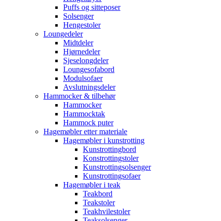
Puffs og sitteposer
Solsenger
Hengestoler
Loungedeler
Midtdeler
Hjørnedeler
Sjeselongdeler
Loungesofabord
Modulsofaer
Avslutningsdeler
Hammocker & tilbehør
Hammocker
Hammocktak
Hammock puter
Hagemøbler etter materiale
Hagemøbler i kunstrotting
Kunstrottingbord
Konstrottingstoler
Kunstrottingsolsenger
Kunstrottingsofaer
Hagemøbler i teak
Teakbord
Teakstoler
Teakhvilestoler
Teaksolsenger