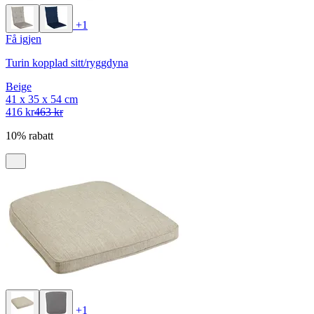
+1
Få igjen
Turin kopplad sitt/ryggdyna
Beige
41 x 35 x 54 cm
416 kr
463 kr
10% rabatt
+1