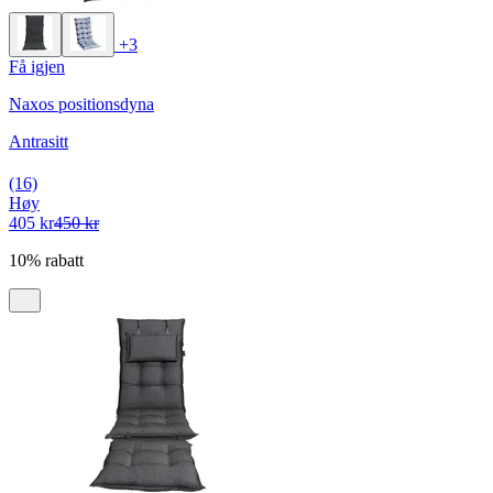
+3
Få igjen
Naxos positionsdyna
Antrasitt
(16)
Høy
405 kr
450 kr
10% rabatt