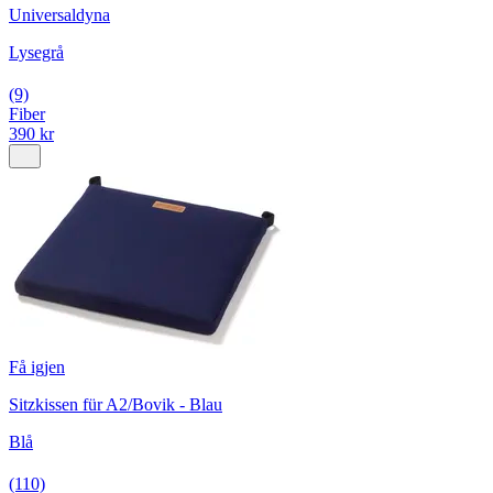
Universaldyna
Lysegrå
(9)
Fiber
390 kr
Få igjen
Sitzkissen für A2/Bovik - Blau
Blå
(110)