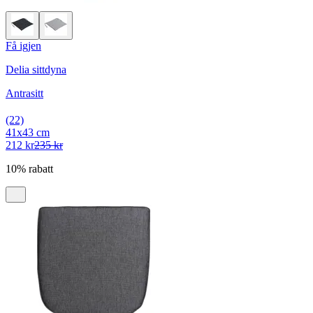
Få igjen
Delia sittdyna
Antrasitt
(22)
41x43 cm
212 kr
235 kr
10% rabatt