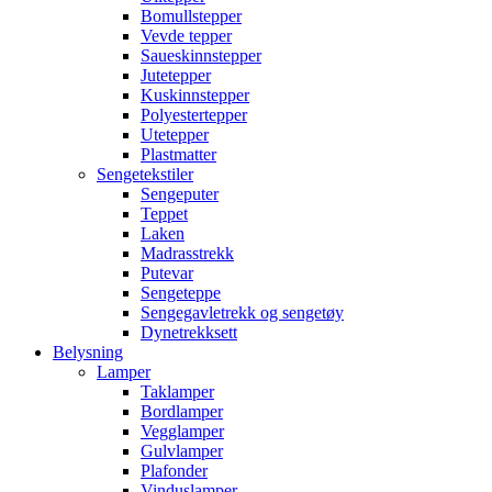
Bomullstepper
Vevde tepper
Saueskinnstepper
Jutetepper
Kuskinnstepper
Polyestertepper
Utetepper
Plastmatter
Sengetekstiler
Sengeputer
Teppet
Laken
Madrasstrekk
Putevar
Sengeteppe
Sengegavletrekk og sengetøy
Dynetrekksett
Belysning
Lamper
Taklamper
Bordlamper
Vegglamper
Gulvlamper
Plafonder
Vinduslamper