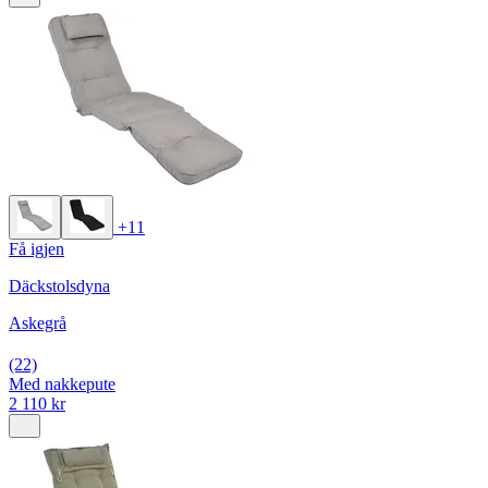
+11
Få igjen
Däckstolsdyna
Askegrå
(22)
Med nakkepute
2 110 kr