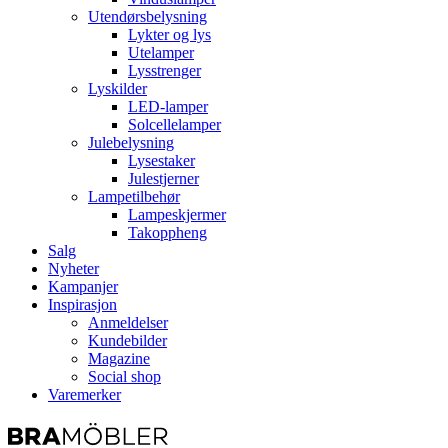
Utendørsbelysning
Lykter og lys
Utelamper
Lysstrenger
Lyskilder
LED-lamper
Solcellelamper
Julebelysning
Lysestaker
Julestjerner
Lampetilbehør
Lampeskjermer
Takoppheng
Salg
Nyheter
Kampanjer
Inspirasjon
Anmeldelser
Kundebilder
Magazine
Social shop
Varemerker