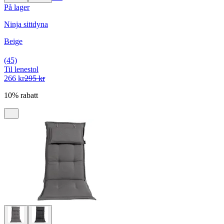
På lager
Ninja sittdyna
Beige
(45)
Til lenestol
266 kr
295 kr
10% rabatt