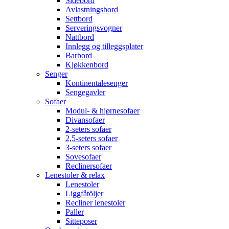
Sidebord
Avlastningsbord
Settbord
Serveringsvogner
Nattbord
Innlegg og tilleggsplater
Barbord
Kjøkkenbord
Senger
Kontinentalesenger
Sengegavler
Sofaer
Modul- & hjørnesofaer
Divansofaer
2-seters sofaer
2,5-seters sofaer
3-seters sofaer
Sovesofaer
Reclinersofaer
Lenestoler & relax
Lenestoler
Liggfåtöljer
Recliner lenestoler
Paller
Sitteposer