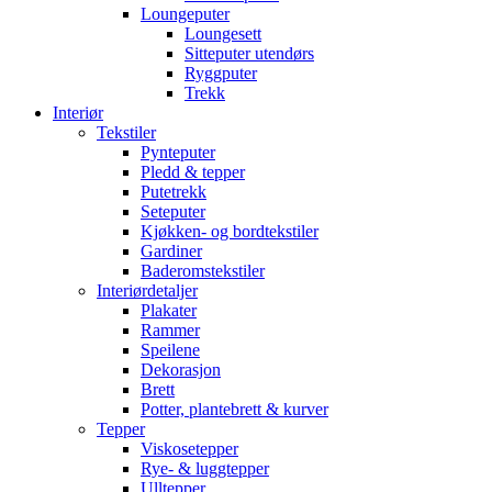
Loungeputer
Loungesett
Sitteputer utendørs
Ryggputer
Trekk
Interiør
Tekstiler
Pynteputer
Pledd & tepper
Putetrekk
Seteputer
Kjøkken- og bordtekstiler
Gardiner
Baderomstekstiler
Interiørdetaljer
Plakater
Rammer
Speilene
Dekorasjon
Brett
Potter, plantebrett & kurver
Tepper
Viskosetepper
Rye- & luggtepper
Ulltepper