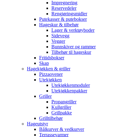
Impregnering
Reservedeler
Rengjøringsmidler
Putekasser & putebokser
Hageskur & tilbehør
Lager & verktøyboder
Sidevegg
Vegger
Bunnskiver og rammer
Tilbehør til hageskur
Fritidsbokser
Skap
Hagekjøkken & griller
Pizzaovener
Utekjøkken
Utekjøkkenmoduler
Utekjøkkenpakker
Griller
Propangriller
Kullgriller
Grillpakke
Grilltilbehør
Hageutstyr
Bålkurver & vedkurver
Terrassevarmer