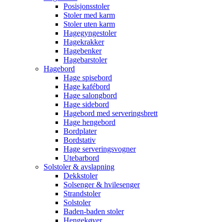
Posisjonsstoler
Stoler med karm
Stoler uten karm
Hagegyngestoler
Hagekrakker
Hagebenker
Hagebarstoler
Hagebord
Hage spisebord
Hage kafébord
Hage salongbord
Hage sidebord
Hagebord med serveringsbrett
Hage hengebord
Bordplater
Bordstativ
Hage serveringsvogner
Utebarbord
Solstoler & avslapning
Dekkstoler
Solsenger & hvilesenger
Strandstoler
Solstoler
Baden-baden stoler
Hengekøyer