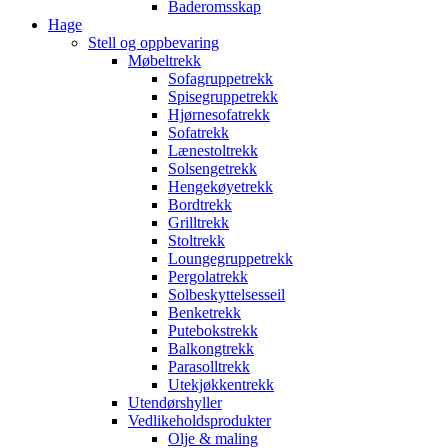
Baderomsskap
Hage
Stell og oppbevaring
Møbeltrekk
Sofagruppetrekk
Spisegruppetrekk
Hjørnesofatrekk
Sofatrekk
Lænestoltrekk
Solsengetrekk
Hengekøyetrekk
Bordtrekk
Grilltrekk
Stoltrekk
Loungegruppetrekk
Pergolatrekk
Solbeskyttelsesseil
Benketrekk
Putebokstrekk
Balkongtrekk
Parasolltrekk
Utekjøkkentrekk
Utendørshyller
Vedlikeholdsprodukter
Olje & maling