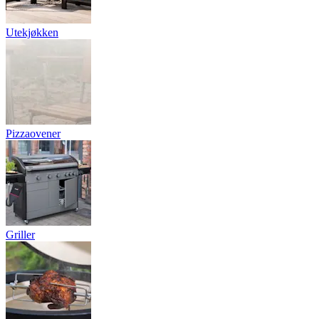
Utekjøkken
Pizzaovener
Griller