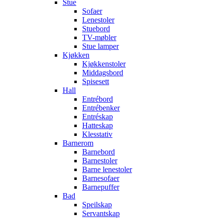
Stue
Sofaer
Lenestoler
Stuebord
TV-møbler
Stue lamper
Kjøkken
Kjøkkenstoler
Middagsbord
Spisesett
Hall
Entrébord
Entrébenker
Entréskap
Hatteskap
Klesstativ
Barnerom
Barnebord
Barnestoler
Barne lenestoler
Barnesofaer
Barnepuffer
Bad
Speilskap
Servantskap