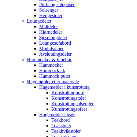
Puffs og sitteposer
Solsenger
Hengestoler
Loungedeler
Midtdeler
Hjørnedeler
Sjeselongdeler
Loungesofabord
Modulsofaer
Avslutningsdeler
Hammocker & tilbehør
Hammocker
Hammocktak
Hammock puter
Hagemøbler etter materiale
Hagemøbler i kunstrotting
Kunstrottingbord
Konstrottingstoler
Kunstrottingsolsenger
Kunstrottingsofaer
Hagemøbler i teak
Teakbord
Teakstoler
Teakhvilestoler
Teaksolsenger