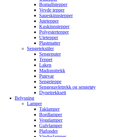
Bomullstepper
Vevde tepper
Saueskinnstepper
Jutetepper
Kuskinnstepper
Polyestertepper
Utetepper
Plastmatter
Sengetekstiler
Sengeputer
Teppet
Laken
Madrasstrekk
Putevar
Sengeteppe
Sengegavletrekk og sengetøy
Dynetrekksett
Belysning
Lamper
Taklamper
Bordlamper
Vegglamper
Gulvlamper
Plafonder
Vinduslamper