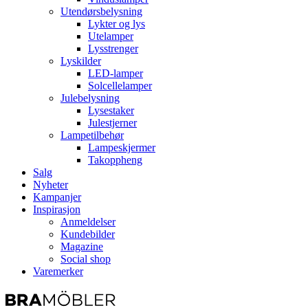
Utendørsbelysning
Lykter og lys
Utelamper
Lysstrenger
Lyskilder
LED-lamper
Solcellelamper
Julebelysning
Lysestaker
Julestjerner
Lampetilbehør
Lampeskjermer
Takoppheng
Salg
Nyheter
Kampanjer
Inspirasjon
Anmeldelser
Kundebilder
Magazine
Social shop
Varemerker