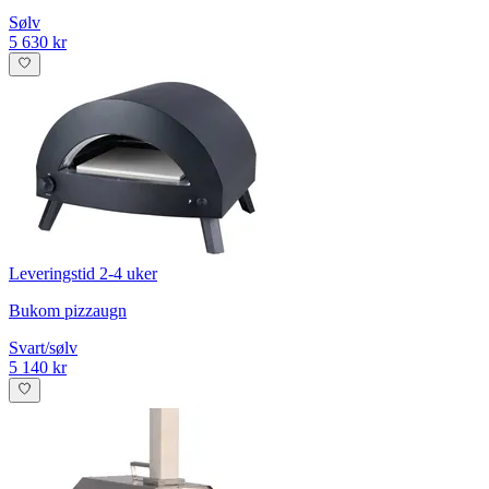
Sølv
5 630 kr
Leveringstid 2-4 uker
Bukom pizzaugn
Svart/sølv
5 140 kr