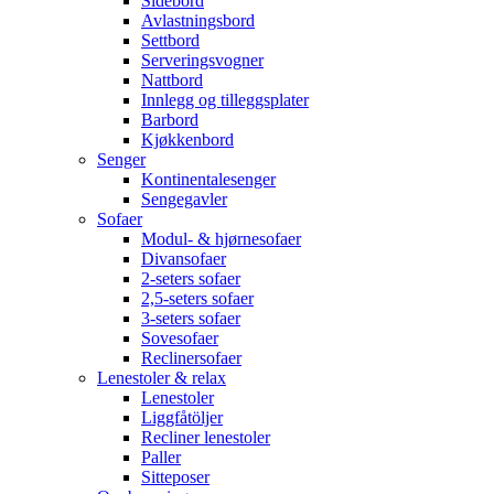
Sidebord
Avlastningsbord
Settbord
Serveringsvogner
Nattbord
Innlegg og tilleggsplater
Barbord
Kjøkkenbord
Senger
Kontinentalesenger
Sengegavler
Sofaer
Modul- & hjørnesofaer
Divansofaer
2-seters sofaer
2,5-seters sofaer
3-seters sofaer
Sovesofaer
Reclinersofaer
Lenestoler & relax
Lenestoler
Liggfåtöljer
Recliner lenestoler
Paller
Sitteposer