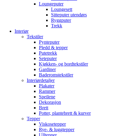
Loungeputer
Loungesett
Sitteputer utendørs
Ryggputer
Trekk
Interiør
Tekstiler
Pynteputer
Pledd & tepper
Putetrekk
Seteputer
Kjøkken- og bordtekstiler
Gardiner
Baderomstekstiler
Interiørdetaljer
Plakater
Rammer
Speilene
Dekorasjon
Brett
Potter, plantebrett & kurver
Tepper
Viskosetepper
Rye- & luggtepper
Ulltepper