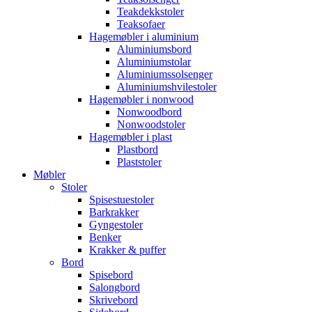
Teakdekkstoler
Teaksofaer
Hagemøbler i aluminium
Aluminiumsbord
Aluminiumstolar
Aluminiumssolsenger
Aluminiumshvilestoler
Hagemøbler i nonwood
Nonwoodbord
Nonwoodstoler
Hagemøbler i plast
Plastbord
Plaststoler
Møbler
Stoler
Spisestuestoler
Barkrakker
Gyngestoler
Benker
Krakker & puffer
Bord
Spisebord
Salongbord
Skrivebord