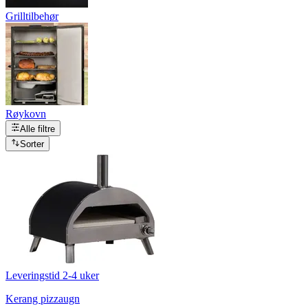
Grilltilbehør
Røykovn
Alle filtre
Sorter
Leveringstid 2-4 uker
Kerang pizzaugn