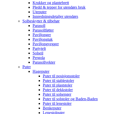
Krukker og plantebrett
Pledd & tepper for utendørs bruk
Uteputer
Innredningsdetaljer utendørs
Solbeskytter & tilbehør
Parasoll
Parasollføtter
Paviljonger
Paviljongtak
Paviljongvegger
Partytelt
Solseil
Pergola
Parasollvekter
Puter
Hageputer
Puter til posisjonsstoler
Puter til stablestoler
Puter til plaststoler
Puter til dekkstoler
Puter til solsenger
Puter til solstoler og Baden-Baden
Puter til lenestoler
Benkeputer
Lenestolputer