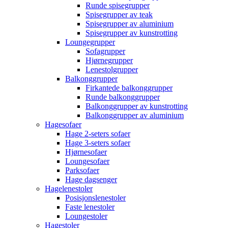
Runde spisegrupper
Spisegrupper av teak
Spisegrupper av aluminium
Spisegrupper av kunstrotting
Loungegrupper
Sofagrupper
Hjørnegrupper
Lenestolgrupper
Balkonggrupper
Firkantede balkonggrupper
Runde balkonggrupper
Balkonggrupper av kunstrotting
Balkonggrupper av aluminium
Hagesofaer
Hage 2-seters sofaer
Hage 3-seters sofaer
Hjørnesofaer
Loungesofaer
Parksofaer
Hage dagsenger
Hagelenestoler
Posisjonslenestoler
Faste lenestoler
Loungestoler
Hagestoler