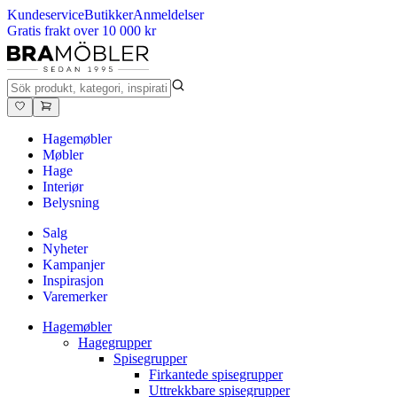
Kundeservice
Butikker
Anmeldelser
Gratis frakt over 10 000 kr
Hagemøbler
Møbler
Hage
Interiør
Belysning
Salg
Nyheter
Kampanjer
Inspirasjon
Varemerker
Hagemøbler
Hagegrupper
Spisegrupper
Firkantede spisegrupper
Uttrekkbare spisegrupper