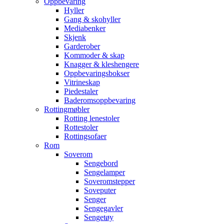
Oppbevaring
Hyller
Gang & skohyller
Mediabenker
Skjenk
Garderober
Kommoder & skap
Knagger & kleshengere
Oppbevaringsbokser
Vitrineskap
Piedestaler
Baderomsoppbevaring
Rottingmøbler
Rotting lenestoler
Rottestoler
Rottingsofaer
Rom
Soverom
Sengebord
Sengelamper
Soveromstepper
Soveputer
Senger
Sengegavler
Sengetøy