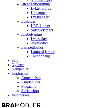
Utendørsbelysning
Lykter og lys
Utelamper
Lysstrenger
Lyskilder
LED-lamper
Solcellelamper
Julebelysning
Lysestaker
Julestjerner
Lampetilbehør
Lampeskjermer
Takoppheng
Salg
Nyheter
Kampanjer
Inspirasjon
Anmeldelser
Kundebilder
Magazine
Social shop
Varemerker