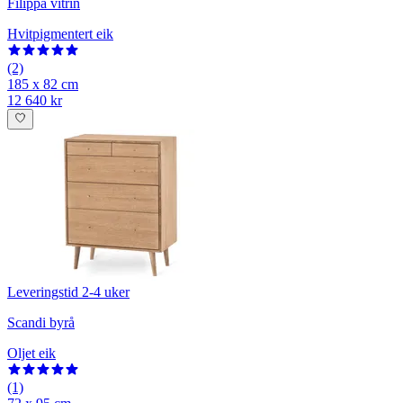
Filippa vitrin
Hvitpigmentert eik
(2)
185 x 82 cm
12 640 kr
Leveringstid 2-4 uker
Scandi byrå
Oljet eik
(1)