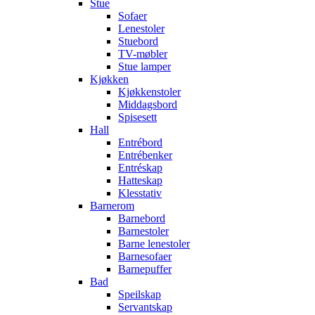
Stue
Sofaer
Lenestoler
Stuebord
TV-møbler
Stue lamper
Kjøkken
Kjøkkenstoler
Middagsbord
Spisesett
Hall
Entrébord
Entrébenker
Entréskap
Hatteskap
Klesstativ
Barnerom
Barnebord
Barnestoler
Barne lenestoler
Barnesofaer
Barnepuffer
Bad
Speilskap
Servantskap