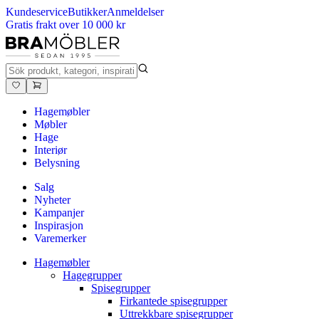
Kundeservice
Butikker
Anmeldelser
Gratis frakt over 10 000 kr
Hagemøbler
Møbler
Hage
Interiør
Belysning
Salg
Nyheter
Kampanjer
Inspirasjon
Varemerker
Hagemøbler
Hagegrupper
Spisegrupper
Firkantede spisegrupper
Uttrekkbare spisegrupper