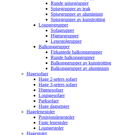
Runde spisegrupper
Spisegrupper av teak
Spisegrupper av aluminium
Spisegrupper av kunstrotting
Loungegrupper
Sofagrupper
Hjørnegrupper
Lenestolgrupper
Balkonggrupper
Firkantede balkonggrupper
Runde balkonggrupper
Balkonggrupper av kunstrotting
Balkonggrupper av aluminium
Hagesofaer
Hage 2-seters sofaer
Hage 3-seters sofaer
Hjørnesofaer
Loungesofaer
Parksofaer
Hage dagsenger
Hagelenestoler
Posisjonslenestoler
Faste lenestoler
Loungestoler
Hagestoler