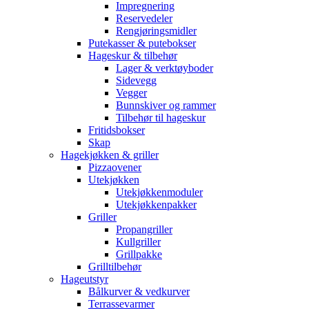
Impregnering
Reservedeler
Rengjøringsmidler
Putekasser & putebokser
Hageskur & tilbehør
Lager & verktøyboder
Sidevegg
Vegger
Bunnskiver og rammer
Tilbehør til hageskur
Fritidsbokser
Skap
Hagekjøkken & griller
Pizzaovener
Utekjøkken
Utekjøkkenmoduler
Utekjøkkenpakker
Griller
Propangriller
Kullgriller
Grillpakke
Grilltilbehør
Hageutstyr
Bålkurver & vedkurver
Terrassevarmer