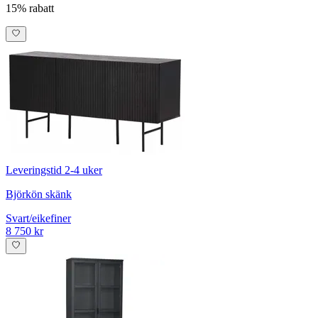
15% rabatt
Leveringstid 2-4 uker
Björkön skänk
Svart/eikefiner
8 750 kr