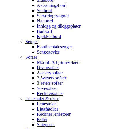
Sidebord
Avlastningsbord
Settbord
Serveringsvogner
Nattbord
Innlegg og tilleggsplater
Barbord
Kjøkkenbord
Senger
Kontinentalesenger
Sengegavler
Sofaer
Modul- & hjørnesofaer
Divansofaer
2-seters sofaer
2,5-seters sofaer
3-seters sofaer
Sovesofaer
Reclinersofaer
Lenestoler & relax
Lenestoler
Liggfåtöljer
Recliner lenestoler
Paller
Sitteposer