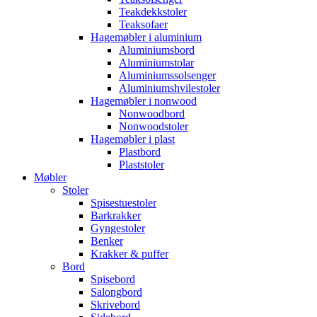
Teakdekkstoler
Teaksofaer
Hagemøbler i aluminium
Aluminiumsbord
Aluminiumstolar
Aluminiumssolsenger
Aluminiumshvilestoler
Hagemøbler i nonwood
Nonwoodbord
Nonwoodstoler
Hagemøbler i plast
Plastbord
Plaststoler
Møbler
Stoler
Spisestuestoler
Barkrakker
Gyngestoler
Benker
Krakker & puffer
Bord
Spisebord
Salongbord
Skrivebord