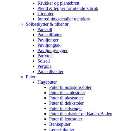
Krukker og plantebrett
Pledd & tepper for utendørs bruk
Uteputer
Innredningsdetaljer utendørs
Solbeskytter & tilbehør
Parasoll
Parasollføtter
Paviljonger
Paviljongtak
Paviljongvegger
Partytelt
Solseil
Pergola
Parasollvekter
Puter
Hageputer
Puter til posisjonsstoler
Puter til stablestoler
Puter til plaststoler
Puter til dekkstoler
Puter til solsenger
Puter til solstoler og Baden-Baden
Puter til lenestoler
Benkeputer
Lenestolputer