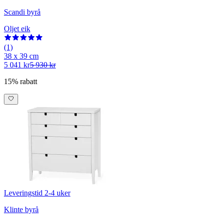
Scandi byrå
Oljet eik
(1)
38 x 39 cm
5 041 kr
5 930 kr
15% rabatt
Leveringstid 2-4 uker
Klinte byrå