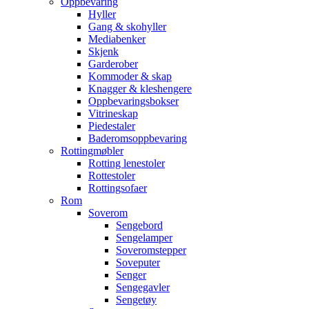
Oppbevaring
Hyller
Gang & skohyller
Mediabenker
Skjenk
Garderober
Kommoder & skap
Knagger & kleshengere
Oppbevaringsbokser
Vitrineskap
Piedestaler
Baderomsoppbevaring
Rottingmøbler
Rotting lenestoler
Rottestoler
Rottingsofaer
Rom
Soverom
Sengebord
Sengelamper
Soveromstepper
Soveputer
Senger
Sengegavler
Sengetøy