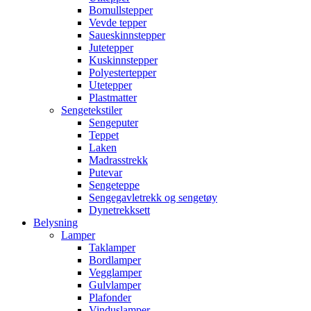
Bomullstepper
Vevde tepper
Saueskinnstepper
Jutetepper
Kuskinnstepper
Polyestertepper
Utetepper
Plastmatter
Sengetekstiler
Sengeputer
Teppet
Laken
Madrasstrekk
Putevar
Sengeteppe
Sengegavletrekk og sengetøy
Dynetrekksett
Belysning
Lamper
Taklamper
Bordlamper
Vegglamper
Gulvlamper
Plafonder
Vinduslamper