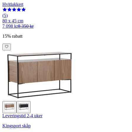
Hvitlakkert
(5)
80 x 45 cm
7 098 kr
8 350 kr
15% rabatt
Leveringstid 2-4 uker
Kingsport skåp