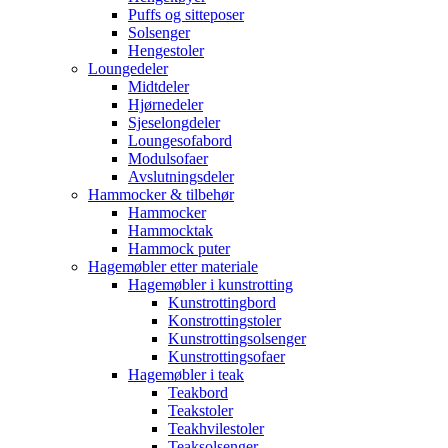
Puffs og sitteposer
Solsenger
Hengestoler
Loungedeler
Midtdeler
Hjørnedeler
Sjeselongdeler
Loungesofabord
Modulsofaer
Avslutningsdeler
Hammocker & tilbehør
Hammocker
Hammocktak
Hammock puter
Hagemøbler etter materiale
Hagemøbler i kunstrotting
Kunstrottingbord
Konstrottingstoler
Kunstrottingsolsenger
Kunstrottingsofaer
Hagemøbler i teak
Teakbord
Teakstoler
Teakhvilestoler
Teaksolsenger