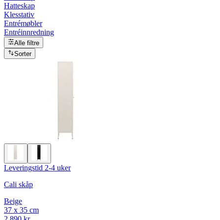
Hatteskap
Klesstativ
Entrémøbler
Entréinnredning
Alle filtre
Sorter
Leveringstid 2-4 uker
Cali skåp
Beige
37 x 35 cm
2 890 kr