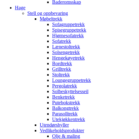
Baderomsskap
Hage
Stell og oppbevaring
Møbeltrekk
Sofagruppetrekk
Spisegruppetrekk
Hjørnesofatrekk
Sofatrekk
Lænestoltrekk
Solsengetrekk
Hengekøyetrekk
Bordtrekk
Grilltrekk
Stoltrekk
Loungegruppetrekk
Pergolatrekk
Solbeskyttelsesseil
Benketrekk
Putebokstrekk
Balkongtrekk
Parasolltrekk
Utekjøkkentrekk
Utendørshyller
Vedlikeholdsprodukter
Olje & maling