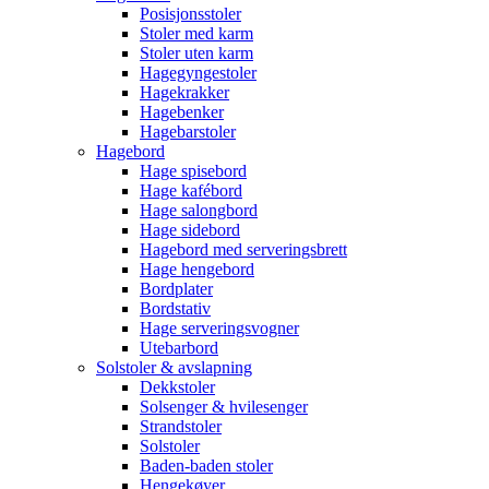
Posisjonsstoler
Stoler med karm
Stoler uten karm
Hagegyngestoler
Hagekrakker
Hagebenker
Hagebarstoler
Hagebord
Hage spisebord
Hage kafébord
Hage salongbord
Hage sidebord
Hagebord med serveringsbrett
Hage hengebord
Bordplater
Bordstativ
Hage serveringsvogner
Utebarbord
Solstoler & avslapning
Dekkstoler
Solsenger & hvilesenger
Strandstoler
Solstoler
Baden-baden stoler
Hengekøyer