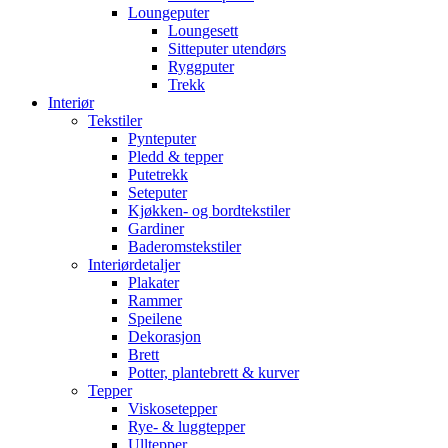
Loungeputer
Loungesett
Sitteputer utendørs
Ryggputer
Trekk
Interiør
Tekstiler
Pynteputer
Pledd & tepper
Putetrekk
Seteputer
Kjøkken- og bordtekstiler
Gardiner
Baderomstekstiler
Interiørdetaljer
Plakater
Rammer
Speilene
Dekorasjon
Brett
Potter, plantebrett & kurver
Tepper
Viskosetepper
Rye- & luggtepper
Ulltepper