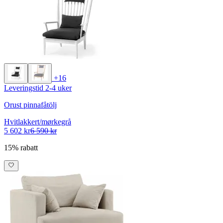
+16
Leveringstid 2-4 uker
Orust pinnafåtölj
Hvitlakkert/mørkegrå
5 602 kr
6 590 kr
15% rabatt