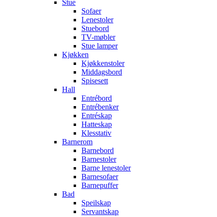
Stue
Sofaer
Lenestoler
Stuebord
TV-møbler
Stue lamper
Kjøkken
Kjøkkenstoler
Middagsbord
Spisesett
Hall
Entrébord
Entrébenker
Entréskap
Hatteskap
Klesstativ
Barnerom
Barnebord
Barnestoler
Barne lenestoler
Barnesofaer
Barnepuffer
Bad
Speilskap
Servantskap