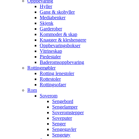
Oppbevaring
Hyller
Gang & skohyller
Mediabenker
Skjenk
Garderober
Kommoder & skap
Knagger & kleshengere
Oppbevaringsbokser
Vitrineskap
Piedestaler
Baderomsoppbevaring
Rottingmøbler
Rotting lenestoler
Rottestoler
Rottingsofaer
Rom
Soverom
Sengebord
Sengelamper
Soveromstepper
Soveputer
Senger
Sengegavler
Sengetøy