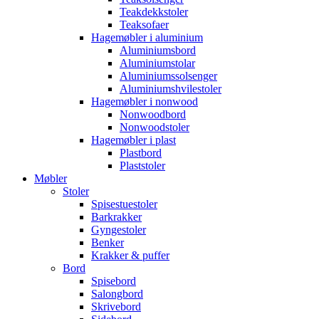
Teakdekkstoler
Teaksofaer
Hagemøbler i aluminium
Aluminiumsbord
Aluminiumstolar
Aluminiumssolsenger
Aluminiumshvilestoler
Hagemøbler i nonwood
Nonwoodbord
Nonwoodstoler
Hagemøbler i plast
Plastbord
Plaststoler
Møbler
Stoler
Spisestuestoler
Barkrakker
Gyngestoler
Benker
Krakker & puffer
Bord
Spisebord
Salongbord
Skrivebord