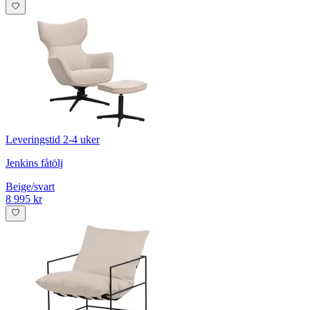
Leveringstid 2-4 uker
Jenkins fåtölj
Beige/svart
8 995 kr