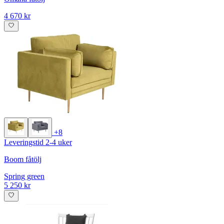
4 670 kr
+8
Leveringstid 2-4 uker
Boom fåtölj
Spring green
5 250 kr