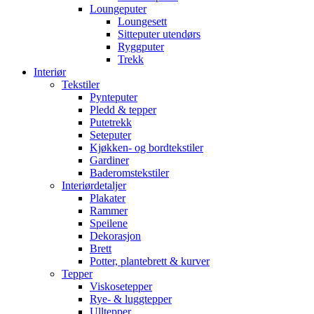
Loungeputer
Loungesett
Sitteputer utendørs
Ryggputer
Trekk
Interiør
Tekstiler
Pynteputer
Pledd & tepper
Putetrekk
Seteputer
Kjøkken- og bordtekstiler
Gardiner
Baderomstekstiler
Interiørdetaljer
Plakater
Rammer
Speilene
Dekorasjon
Brett
Potter, plantebrett & kurver
Tepper
Viskosetepper
Rye- & luggtepper
Ulltepper