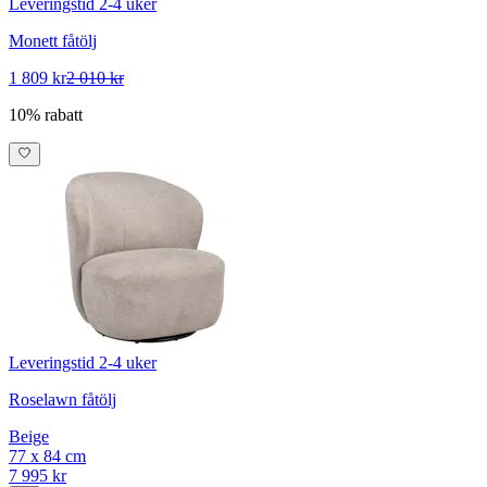
Leveringstid 2-4 uker
Monett fåtölj
1 809 kr
2 010 kr
10% rabatt
Leveringstid 2-4 uker
Roselawn fåtölj
Beige
77 x 84 cm
7 995 kr