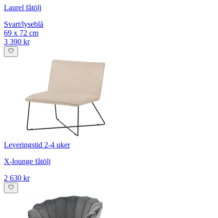
Laurel fåtölj
Svart/lyseblå
69 x 72 cm
3 390 kr
Leveringstid 2-4 uker
X-lounge fåtölj
2 630 kr