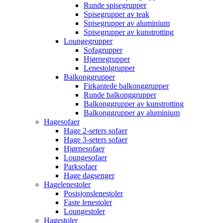
Runde spisegrupper
Spisegrupper av teak
Spisegrupper av aluminium
Spisegrupper av kunstrotting
Loungegrupper
Sofagrupper
Hjørnegrupper
Lenestolgrupper
Balkonggrupper
Firkantede balkonggrupper
Runde balkonggrupper
Balkonggrupper av kunstrotting
Balkonggrupper av aluminium
Hagesofaer
Hage 2-seters sofaer
Hage 3-seters sofaer
Hjørnesofaer
Loungesofaer
Parksofaer
Hage dagsenger
Hagelenestoler
Posisjonslenestoler
Faste lenestoler
Loungestoler
Hagestoler