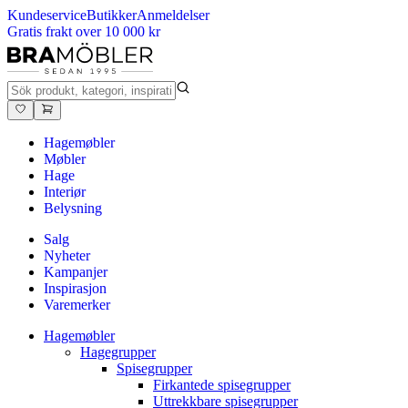
Kundeservice
Butikker
Anmeldelser
Gratis frakt over 10 000 kr
Hagemøbler
Møbler
Hage
Interiør
Belysning
Salg
Nyheter
Kampanjer
Inspirasjon
Varemerker
Hagemøbler
Hagegrupper
Spisegrupper
Firkantede spisegrupper
Uttrekkbare spisegrupper