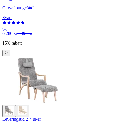
Curve loungefåtölj
Svart
(1)
6 286 kr
7 395 kr
15% rabatt
Leveringstid 2-4 uker