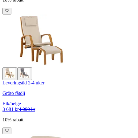
Leveringstid 2-4 uker
Grötö fåtölj
Eik/beige
3 681 kr
4 090 kr
10% rabatt