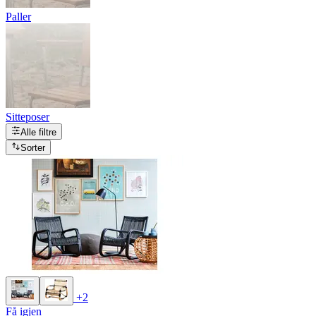
Paller
Sitteposer
Alle filtre
Sorter
+2
Få igjen