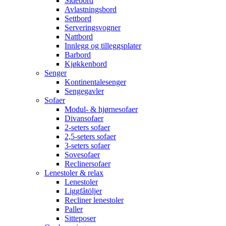
Sidebord
Avlastningsbord
Settbord
Serveringsvogner
Nattbord
Innlegg og tilleggsplater
Barbord
Kjøkkenbord
Senger
Kontinentalesenger
Sengegavler
Sofaer
Modul- & hjørnesofaer
Divansofaer
2-seters sofaer
2,5-seters sofaer
3-seters sofaer
Sovesofaer
Reclinersofaer
Lenestoler & relax
Lenestoler
Liggfåtöljer
Recliner lenestoler
Paller
Sitteposer