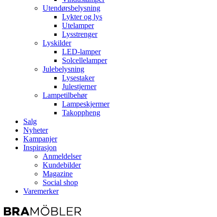
Utendørsbelysning
Lykter og lys
Utelamper
Lysstrenger
Lyskilder
LED-lamper
Solcellelamper
Julebelysning
Lysestaker
Julestjerner
Lampetilbehør
Lampeskjermer
Takoppheng
Salg
Nyheter
Kampanjer
Inspirasjon
Anmeldelser
Kundebilder
Magazine
Social shop
Varemerker