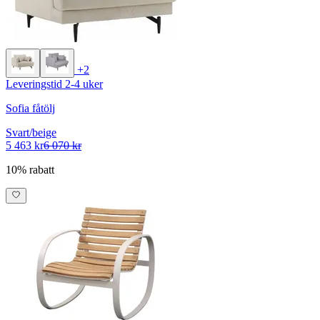
+2
Leveringstid 2-4 uker
Sofia fåtölj
Svart/beige
5 463 kr
6 070 kr
10% rabatt