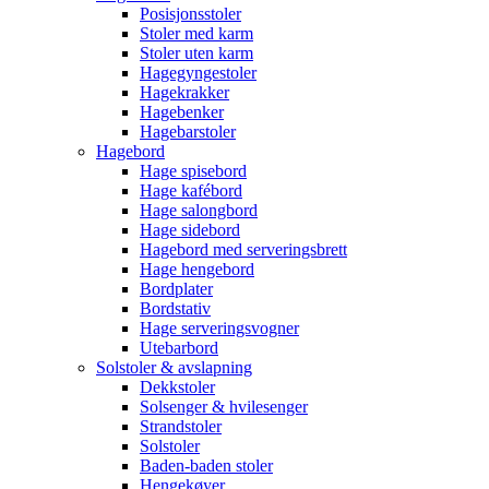
Posisjonsstoler
Stoler med karm
Stoler uten karm
Hagegyngestoler
Hagekrakker
Hagebenker
Hagebarstoler
Hagebord
Hage spisebord
Hage kafébord
Hage salongbord
Hage sidebord
Hagebord med serveringsbrett
Hage hengebord
Bordplater
Bordstativ
Hage serveringsvogner
Utebarbord
Solstoler & avslapning
Dekkstoler
Solsenger & hvilesenger
Strandstoler
Solstoler
Baden-baden stoler
Hengekøyer