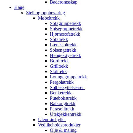
Baderomsskap
Hage
Stell og oppbevaring
Møbeltrekk
Sofagruppetrekk
Spisegruppetrekk
Hjørnesofatrekk
Sofatrekk
Lænestoltrekk
Solsengetrekk
Hengekøyetrekk
Bordtrekk
Grilltrekk
Stoltrekk
Loungegruppetrekk
Pergolatrekk
Solbeskyttelsesseil
Benketrekk
Putebokstrekk
Balkongtrekk
Parasolltrekk
Utekjøkkentrekk
Utendørshyller
Vedlikeholdsprodukter
Olje & maling