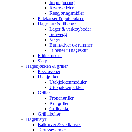
Impregnering
Reservedeler
Rengjøringsmidler
Putekasser & putebokser
Hageskur & tilbehør
Lager & verktøyboder
Sidevegg
Vegger
Bunnskiver og rammer
Tilbehør til hageskur
Fritidsbokser
Skap
Hagekjøkken & griller
Pizzaovener
Utekjøkken
Utekjøkkenmoduler
Utekjøkkenpakker
Griller
Propangriller
Kullgriller
Grillpakke
Grilltilbehør
Hageutstyr
Bålkurver & vedkurver
Terrassevarmer