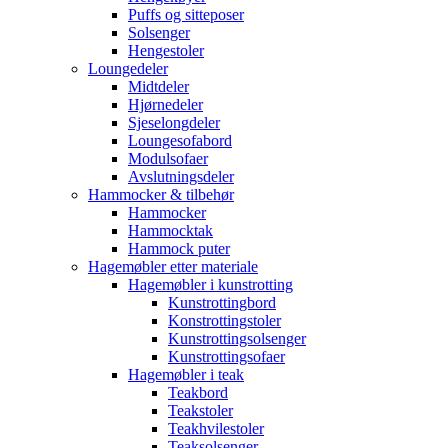
Puffs og sitteposer
Solsenger
Hengestoler
Loungedeler
Midtdeler
Hjørnedeler
Sjeselongdeler
Loungesofabord
Modulsofaer
Avslutningsdeler
Hammocker & tilbehør
Hammocker
Hammocktak
Hammock puter
Hagemøbler etter materiale
Hagemøbler i kunstrotting
Kunstrottingbord
Konstrottingstoler
Kunstrottingsolsenger
Kunstrottingsofaer
Hagemøbler i teak
Teakbord
Teakstoler
Teakhvilestoler
Teaksolsenger