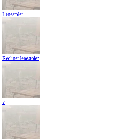
Lenestoler
Recliner lenestoler
?