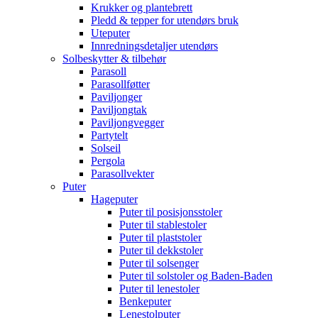
Krukker og plantebrett
Pledd & tepper for utendørs bruk
Uteputer
Innredningsdetaljer utendørs
Solbeskytter & tilbehør
Parasoll
Parasollføtter
Paviljonger
Paviljongtak
Paviljongvegger
Partytelt
Solseil
Pergola
Parasollvekter
Puter
Hageputer
Puter til posisjonsstoler
Puter til stablestoler
Puter til plaststoler
Puter til dekkstoler
Puter til solsenger
Puter til solstoler og Baden-Baden
Puter til lenestoler
Benkeputer
Lenestolputer