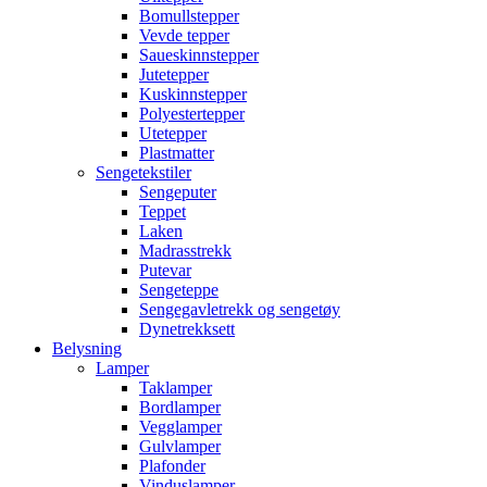
Bomullstepper
Vevde tepper
Saueskinnstepper
Jutetepper
Kuskinnstepper
Polyestertepper
Utetepper
Plastmatter
Sengetekstiler
Sengeputer
Teppet
Laken
Madrasstrekk
Putevar
Sengeteppe
Sengegavletrekk og sengetøy
Dynetrekksett
Belysning
Lamper
Taklamper
Bordlamper
Vegglamper
Gulvlamper
Plafonder
Vinduslamper