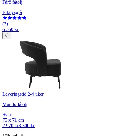
Fårö fåtölj
Eik/lysgrå
(2)
6 360 kr
Leveringstid 2-4 uker
Mundo fåtölj
Svart
75 x 71 cm
2 970 kr
3 300 kr
10% rabatt