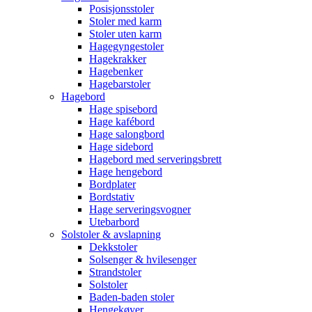
Posisjonsstoler
Stoler med karm
Stoler uten karm
Hagegyngestoler
Hagekrakker
Hagebenker
Hagebarstoler
Hagebord
Hage spisebord
Hage kafébord
Hage salongbord
Hage sidebord
Hagebord med serveringsbrett
Hage hengebord
Bordplater
Bordstativ
Hage serveringsvogner
Utebarbord
Solstoler & avslapning
Dekkstoler
Solsenger & hvilesenger
Strandstoler
Solstoler
Baden-baden stoler
Hengekøyer