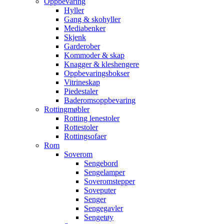
Oppbevaring
Hyller
Gang & skohyller
Mediabenker
Skjenk
Garderober
Kommoder & skap
Knagger & kleshengere
Oppbevaringsbokser
Vitrineskap
Piedestaler
Baderomsoppbevaring
Rottingmøbler
Rotting lenestoler
Rottestoler
Rottingsofaer
Rom
Soverom
Sengebord
Sengelamper
Soveromstepper
Soveputer
Senger
Sengegavler
Sengetøy