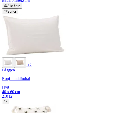
Baderomstekstiler
Alle filtre
Sorter
+2
Få igjen
Ronja kuddfodral
Hvit
40 x 60 cm
210 kr