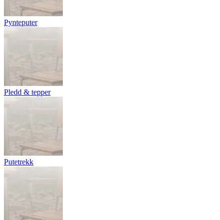
Pynteputer
Pledd & tepper
Putetrekk