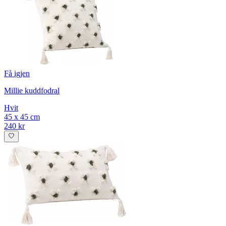
Få igjen
Millie kuddfodral
Hvit
45 x 45 cm
240 kr