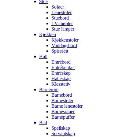
Stue
Sofaer
Lenestoler
Stuebord
TV-møbler
Stue lamper
Kjøkken
Kjøkkenstoler
Middagsbord
Spisesett
Hall
Entrébord
Entrébenker
Entréskap
Hatteskap
Klesstativ
Barnerom
Barnebord
Barnestoler
Barne lenestoler
Barnesofaer
Barnepuffer
Bad
Speilskap
Servantskap