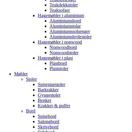
Teakdekkstoler
Teaksofaer
Hagemøbler i aluminium
Aluminiumsbord
Aluminiumstolar
Aluminiumssolsenger
Aluminiumshvilestoler
Hagemøbler i nonwood
Nonwoodbord
Nonwoodstoler
Hagemøbler i plast
Plastbord
Plaststoler
Møbler
Stoler
Spisestuestoler
Barkrakker
Gyngestoler
Benker
Krakker & puffer
Bord
Spisebord
Salongbord
Skrivebord