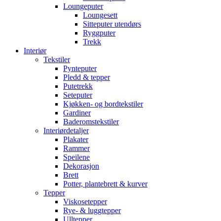
Loungeputer
Loungesett
Sitteputer utendørs
Ryggputer
Trekk
Interiør
Tekstiler
Pynteputer
Pledd & tepper
Putetrekk
Seteputer
Kjøkken- og bordtekstiler
Gardiner
Baderomstekstiler
Interiørdetaljer
Plakater
Rammer
Speilene
Dekorasjon
Brett
Potter, plantebrett & kurver
Tepper
Viskosetepper
Rye- & luggtepper
Ulltepper