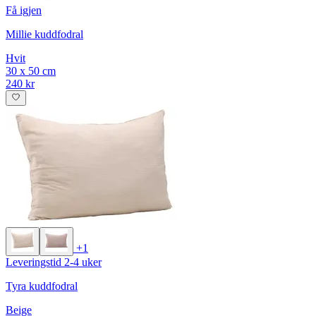
Få igjen
Millie kuddfodral
Hvit
30 x 50 cm
240 kr
+1
Leveringstid 2-4 uker
Tyra kuddfodral
Beige