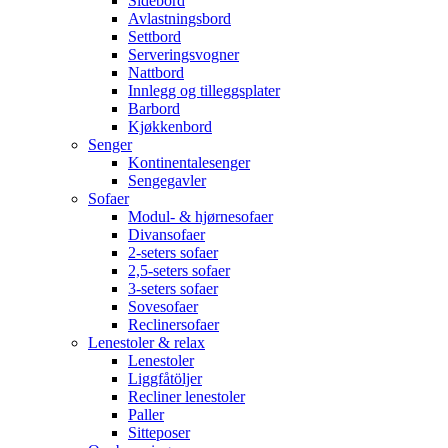
Sidebord
Avlastningsbord
Settbord
Serveringsvogner
Nattbord
Innlegg og tilleggsplater
Barbord
Kjøkkenbord
Senger
Kontinentalesenger
Sengegavler
Sofaer
Modul- & hjørnesofaer
Divansofaer
2-seters sofaer
2,5-seters sofaer
3-seters sofaer
Sovesofaer
Reclinersofaer
Lenestoler & relax
Lenestoler
Liggfåtöljer
Recliner lenestoler
Paller
Sitteposer