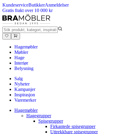
Kundeservice
Butikker
Anmeldelser
Gratis frakt over 10 000 kr
Hagemøbler
Møbler
Hage
Interiør
Belysning
Salg
Nyheter
Kampanjer
Inspirasjon
Varemerker
Hagemøbler
Hagegrupper
Spisegrupper
Firkantede spisegrupper
Uttrekkbare spisegrupper