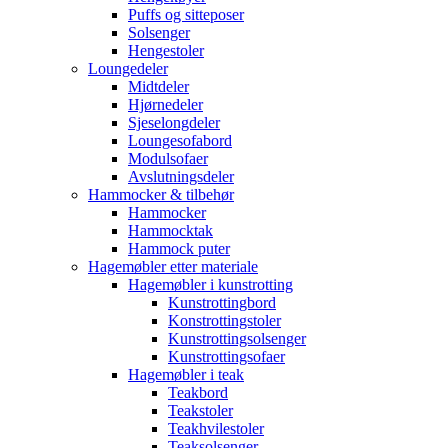
Puffs og sitteposer
Solsenger
Hengestoler
Loungedeler
Midtdeler
Hjørnedeler
Sjeselongdeler
Loungesofabord
Modulsofaer
Avslutningsdeler
Hammocker & tilbehør
Hammocker
Hammocktak
Hammock puter
Hagemøbler etter materiale
Hagemøbler i kunstrotting
Kunstrottingbord
Konstrottingstoler
Kunstrottingsolsenger
Kunstrottingsofaer
Hagemøbler i teak
Teakbord
Teakstoler
Teakhvilestoler
Teaksolsenger