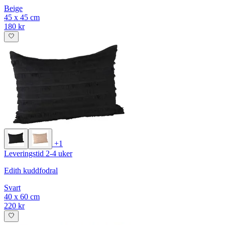
Beige
45 x 45 cm
180 kr
+1
Leveringstid 2-4 uker
Edith kuddfodral
Svart
40 x 60 cm
220 kr