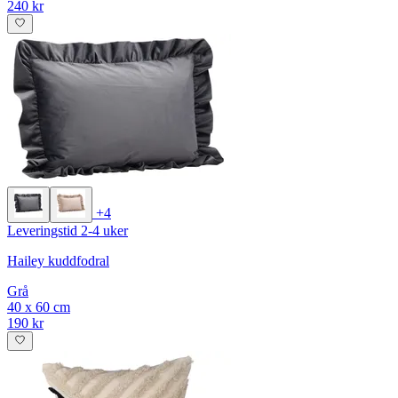
240 kr
+4
Leveringstid 2-4 uker
Hailey kuddfodral
Grå
40 x 60 cm
190 kr