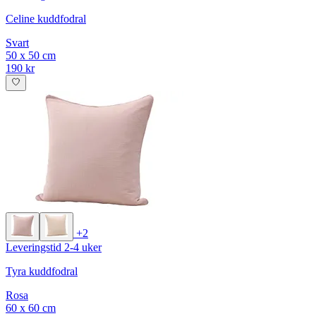
Celine kuddfodral
Svart
50 x 50 cm
190 kr
+2
Leveringstid 2-4 uker
Tyra kuddfodral
Rosa
60 x 60 cm