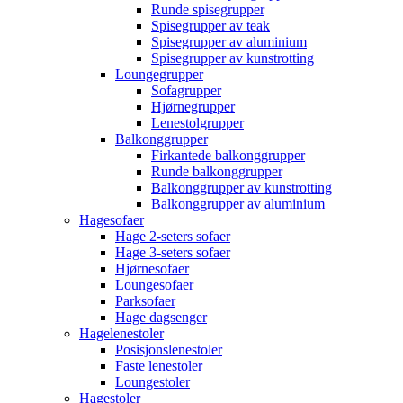
Runde spisegrupper
Spisegrupper av teak
Spisegrupper av aluminium
Spisegrupper av kunstrotting
Loungegrupper
Sofagrupper
Hjørnegrupper
Lenestolgrupper
Balkonggrupper
Firkantede balkonggrupper
Runde balkonggrupper
Balkonggrupper av kunstrotting
Balkonggrupper av aluminium
Hagesofaer
Hage 2-seters sofaer
Hage 3-seters sofaer
Hjørnesofaer
Loungesofaer
Parksofaer
Hage dagsenger
Hagelenestoler
Posisjonslenestoler
Faste lenestoler
Loungestoler
Hagestoler