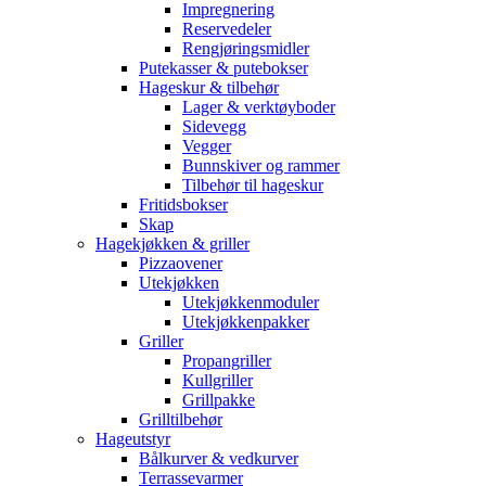
Impregnering
Reservedeler
Rengjøringsmidler
Putekasser & putebokser
Hageskur & tilbehør
Lager & verktøyboder
Sidevegg
Vegger
Bunnskiver og rammer
Tilbehør til hageskur
Fritidsbokser
Skap
Hagekjøkken & griller
Pizzaovener
Utekjøkken
Utekjøkkenmoduler
Utekjøkkenpakker
Griller
Propangriller
Kullgriller
Grillpakke
Grilltilbehør
Hageutstyr
Bålkurver & vedkurver
Terrassevarmer