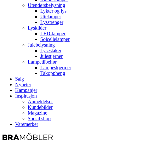
Utendørsbelysning
Lykter og lys
Utelamper
Lysstrenger
Lyskilder
LED-lamper
Solcellelamper
Julebelysning
Lysestaker
Julestjerner
Lampetilbehør
Lampeskjermer
Takoppheng
Salg
Nyheter
Kampanjer
Inspirasjon
Anmeldelser
Kundebilder
Magazine
Social shop
Varemerker