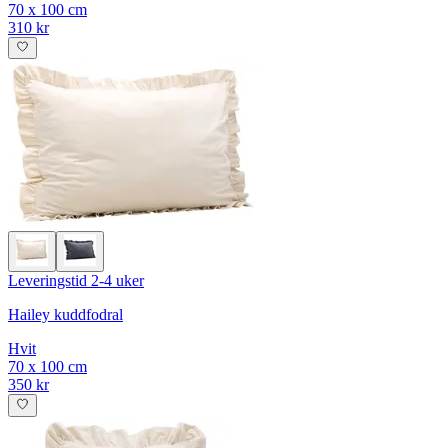
70 x 100 cm
310 kr
Leveringstid 2-4 uker
Hailey kuddfodral
Hvit
70 x 100 cm
350 kr