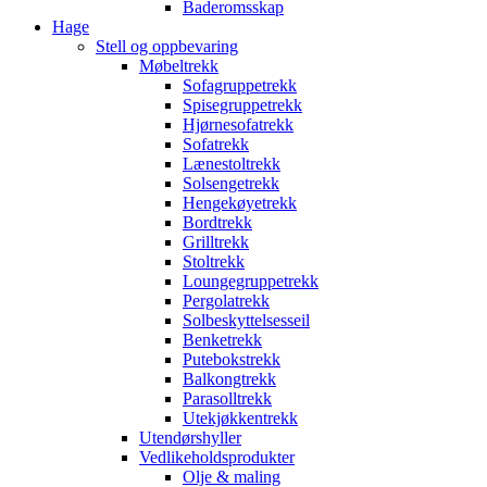
Baderomsskap
Hage
Stell og oppbevaring
Møbeltrekk
Sofagruppetrekk
Spisegruppetrekk
Hjørnesofatrekk
Sofatrekk
Lænestoltrekk
Solsengetrekk
Hengekøyetrekk
Bordtrekk
Grilltrekk
Stoltrekk
Loungegruppetrekk
Pergolatrekk
Solbeskyttelsesseil
Benketrekk
Putebokstrekk
Balkongtrekk
Parasolltrekk
Utekjøkkentrekk
Utendørshyller
Vedlikeholdsprodukter
Olje & maling