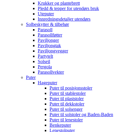
Krukker og plantebrett
Pledd & tepper for utendørs bruk
Uteputer
Innredningsdetaljer utendørs
Solbeskytter & tilbehør
Parasoll
Parasollføtter
Paviljonger
Paviljongtak
Paviljongvegger
Partytelt
Solseil
Pergola
Parasollvekter
Puter
Hageputer
Puter til posisjonsstoler
Puter til stablestoler
Puter til plaststoler
Puter til dekkstoler
Puter til solsenger
Puter til solstoler og Baden-Baden
Puter til lenestoler
Benkeputer
Lenestolputer