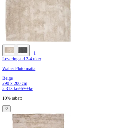
+1
Leveringstid 2-4 uker
Walter Pluto matta
Beige
290 x 200 cm
2 313 kr
2 570 kr
10% rabatt