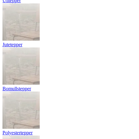
Ulltepper
Jutetepper
Bomullstepper
Polyestertepper