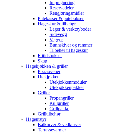
Impregnering
Reservedeler
Rengjøringsmidler
Putekasser & putebokser
Hageskur & tilbehør
Lager & verktøyboder
Sidevegg
Vegger
Bunnskiver og rammer
Tilbehør til hageskur
Fritidsbokser
Skap
Hagekjøkken & griller
Pizzaovener
Utekjøkken
Utekjøkkenmoduler
Utekjøkkenpakker
Griller
Propangriller
Kullgriller
Grillpakke
Grilltilbehør
Hageutstyr
Bålkurver & vedkurver
Terrassevarmer