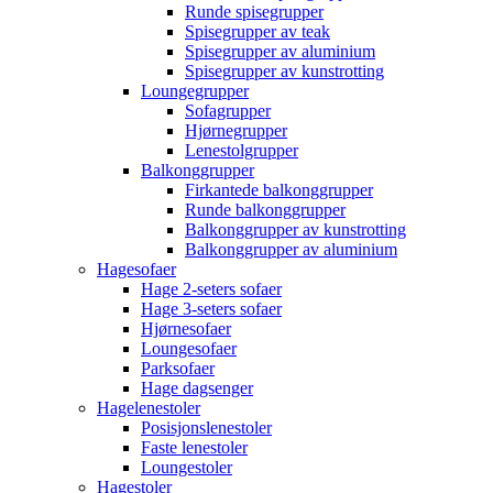
Runde spisegrupper
Spisegrupper av teak
Spisegrupper av aluminium
Spisegrupper av kunstrotting
Loungegrupper
Sofagrupper
Hjørnegrupper
Lenestolgrupper
Balkonggrupper
Firkantede balkonggrupper
Runde balkonggrupper
Balkonggrupper av kunstrotting
Balkonggrupper av aluminium
Hagesofaer
Hage 2-seters sofaer
Hage 3-seters sofaer
Hjørnesofaer
Loungesofaer
Parksofaer
Hage dagsenger
Hagelenestoler
Posisjonslenestoler
Faste lenestoler
Loungestoler
Hagestoler