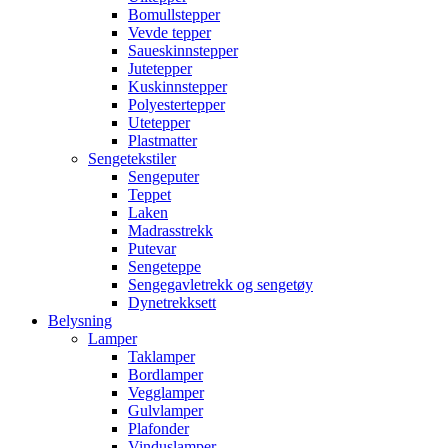
Bomullstepper
Vevde tepper
Saueskinnstepper
Jutetepper
Kuskinnstepper
Polyestertepper
Utetepper
Plastmatter
Sengetekstiler
Sengeputer
Teppet
Laken
Madrasstrekk
Putevar
Sengeteppe
Sengegavletrekk og sengetøy
Dynetrekksett
Belysning
Lamper
Taklamper
Bordlamper
Vegglamper
Gulvlamper
Plafonder
Vinduslamper