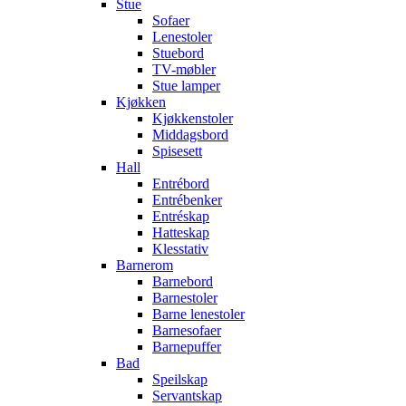
Stue
Sofaer
Lenestoler
Stuebord
TV-møbler
Stue lamper
Kjøkken
Kjøkkenstoler
Middagsbord
Spisesett
Hall
Entrébord
Entrébenker
Entréskap
Hatteskap
Klesstativ
Barnerom
Barnebord
Barnestoler
Barne lenestoler
Barnesofaer
Barnepuffer
Bad
Speilskap
Servantskap