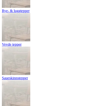
Rye- & luggtepper
Vevde tepper
Saueskinnstepper