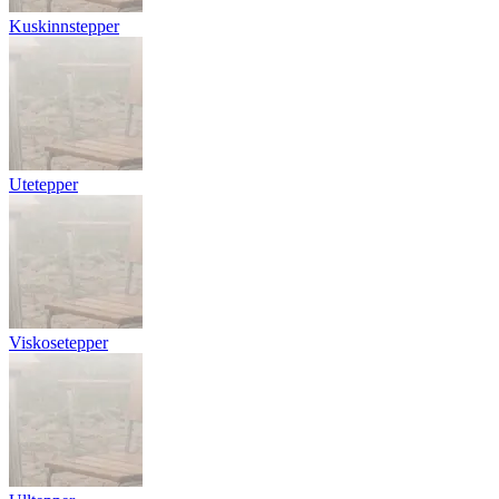
Kuskinnstepper
Utetepper
Viskosetepper