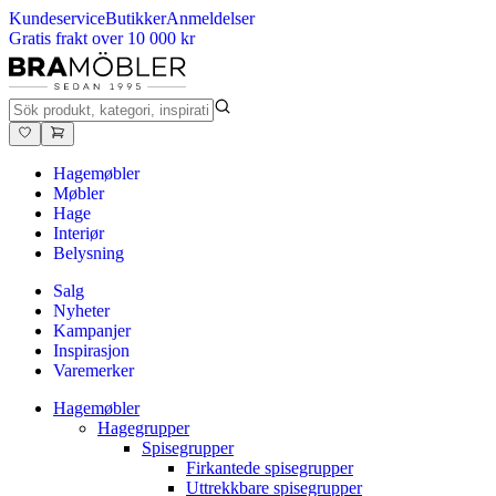
Kundeservice
Butikker
Anmeldelser
Gratis frakt over 10 000 kr
Hagemøbler
Møbler
Hage
Interiør
Belysning
Salg
Nyheter
Kampanjer
Inspirasjon
Varemerker
Hagemøbler
Hagegrupper
Spisegrupper
Firkantede spisegrupper
Uttrekkbare spisegrupper