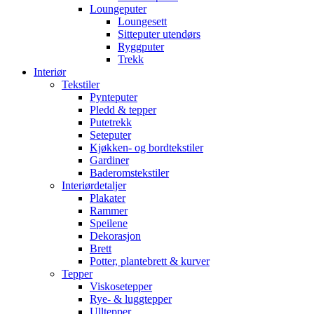
Loungeputer
Loungesett
Sitteputer utendørs
Ryggputer
Trekk
Interiør
Tekstiler
Pynteputer
Pledd & tepper
Putetrekk
Seteputer
Kjøkken- og bordtekstiler
Gardiner
Baderomstekstiler
Interiørdetaljer
Plakater
Rammer
Speilene
Dekorasjon
Brett
Potter, plantebrett & kurver
Tepper
Viskosetepper
Rye- & luggtepper
Ulltepper