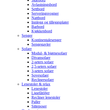
Sidebord
Avlastningsbord
Settbord
Serveringsvogner
Nattbord
Innlegg og tilleggsplater
Barbord
Kjøkkenbord
Senger
Kontinentalesenger
Sengegavler
Sofaer
Modul- & hjørnesofaer
Divansofaer
2-seters sofaer
2,5-seters sofaer
3-seters sofaer
Sovesofaer
Reclinersofaer
Lenestoler & relax
Lenestoler
Liggfåtöljer
Recliner lenestoler
Paller
Sitteposer