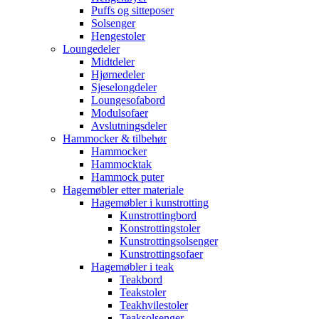
Puffs og sitteposer
Solsenger
Hengestoler
Loungedeler
Midtdeler
Hjørnedeler
Sjeselongdeler
Loungesofabord
Modulsofaer
Avslutningsdeler
Hammocker & tilbehør
Hammocker
Hammocktak
Hammock puter
Hagemøbler etter materiale
Hagemøbler i kunstrotting
Kunstrottingbord
Konstrottingstoler
Kunstrottingsolsenger
Kunstrottingsofaer
Hagemøbler i teak
Teakbord
Teakstoler
Teakhvilestoler
Teaksolsenger