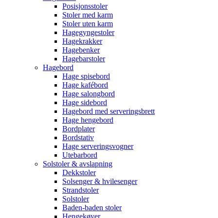
Posisjonsstoler
Stoler med karm
Stoler uten karm
Hagegyngestoler
Hagekrakker
Hagebenker
Hagebarstoler
Hagebord
Hage spisebord
Hage kafébord
Hage salongbord
Hage sidebord
Hagebord med serveringsbrett
Hage hengebord
Bordplater
Bordstativ
Hage serveringsvogner
Utebarbord
Solstoler & avslapning
Dekkstoler
Solsenger & hvilesenger
Strandstoler
Solstoler
Baden-baden stoler
Hengekøyer