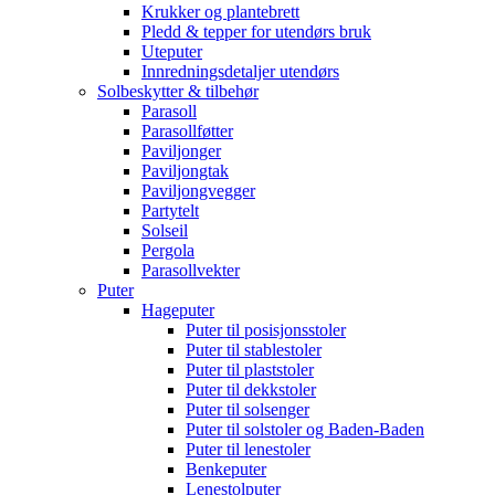
Krukker og plantebrett
Pledd & tepper for utendørs bruk
Uteputer
Innredningsdetaljer utendørs
Solbeskytter & tilbehør
Parasoll
Parasollføtter
Paviljonger
Paviljongtak
Paviljongvegger
Partytelt
Solseil
Pergola
Parasollvekter
Puter
Hageputer
Puter til posisjonsstoler
Puter til stablestoler
Puter til plaststoler
Puter til dekkstoler
Puter til solsenger
Puter til solstoler og Baden-Baden
Puter til lenestoler
Benkeputer
Lenestolputer