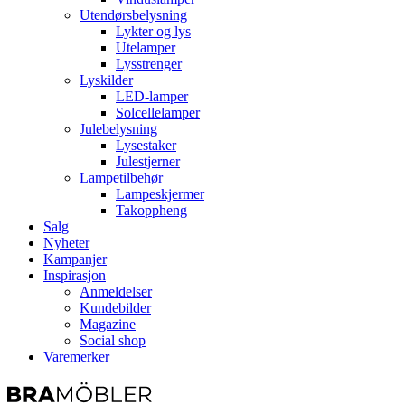
Utendørsbelysning
Lykter og lys
Utelamper
Lysstrenger
Lyskilder
LED-lamper
Solcellelamper
Julebelysning
Lysestaker
Julestjerner
Lampetilbehør
Lampeskjermer
Takoppheng
Salg
Nyheter
Kampanjer
Inspirasjon
Anmeldelser
Kundebilder
Magazine
Social shop
Varemerker