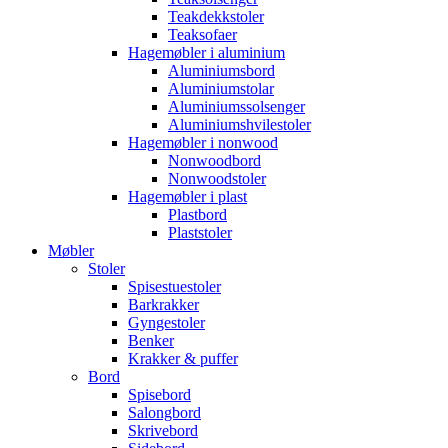
Teakdekkstoler
Teaksofaer
Hagemøbler i aluminium
Aluminiumsbord
Aluminiumstolar
Aluminiumssolsenger
Aluminiumshvilestoler
Hagemøbler i nonwood
Nonwoodbord
Nonwoodstoler
Hagemøbler i plast
Plastbord
Plaststoler
Møbler
Stoler
Spisestuestoler
Barkrakker
Gyngestoler
Benker
Krakker & puffer
Bord
Spisebord
Salongbord
Skrivebord