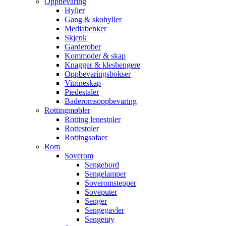
Oppbevaring
Hyller
Gang & skohyller
Mediabenker
Skjenk
Garderober
Kommoder & skap
Knagger & kleshengere
Oppbevaringsbokser
Vitrineskap
Piedestaler
Baderomsoppbevaring
Rottingmøbler
Rotting lenestoler
Rottestoler
Rottingsofaer
Rom
Soverom
Sengebord
Sengelamper
Soveromstepper
Soveputer
Senger
Sengegavler
Sengetøy