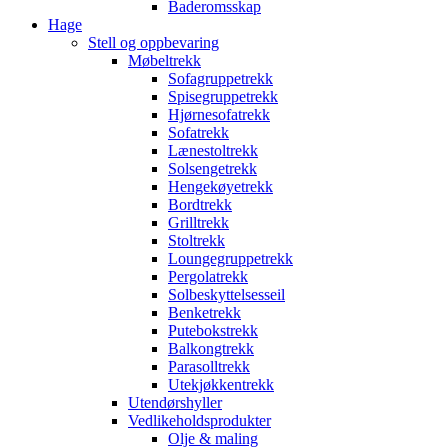
Baderomsskap
Hage
Stell og oppbevaring
Møbeltrekk
Sofagruppetrekk
Spisegruppetrekk
Hjørnesofatrekk
Sofatrekk
Lænestoltrekk
Solsengetrekk
Hengekøyetrekk
Bordtrekk
Grilltrekk
Stoltrekk
Loungegruppetrekk
Pergolatrekk
Solbeskyttelsesseil
Benketrekk
Putebokstrekk
Balkongtrekk
Parasolltrekk
Utekjøkkentrekk
Utendørshyller
Vedlikeholdsprodukter
Olje & maling