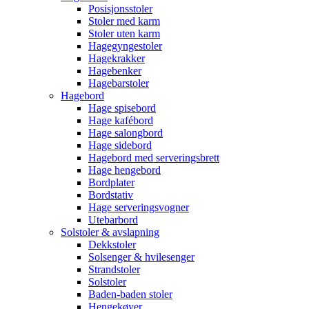
Posisjonsstoler
Stoler med karm
Stoler uten karm
Hagegyngestoler
Hagekrakker
Hagebenker
Hagebarstoler
Hagebord
Hage spisebord
Hage kafébord
Hage salongbord
Hage sidebord
Hagebord med serveringsbrett
Hage hengebord
Bordplater
Bordstativ
Hage serveringsvogner
Utebarbord
Solstoler & avslapning
Dekkstoler
Solsenger & hvilesenger
Strandstoler
Solstoler
Baden-baden stoler
Hengekøyer