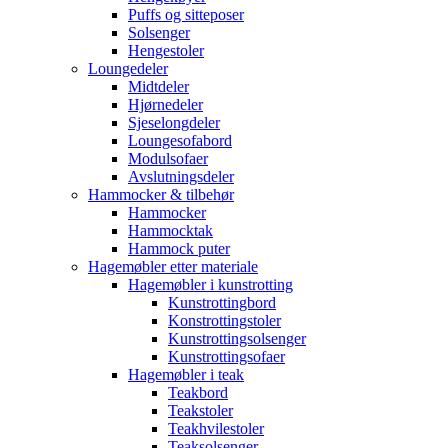
Puffs og sitteposer
Solsenger
Hengestoler
Loungedeler
Midtdeler
Hjørnedeler
Sjeselongdeler
Loungesofabord
Modulsofaer
Avslutningsdeler
Hammocker & tilbehør
Hammocker
Hammocktak
Hammock puter
Hagemøbler etter materiale
Hagemøbler i kunstrotting
Kunstrottingbord
Konstrottingstoler
Kunstrottingsolsenger
Kunstrottingsofaer
Hagemøbler i teak
Teakbord
Teakstoler
Teakhvilestoler
Teaksolsenger