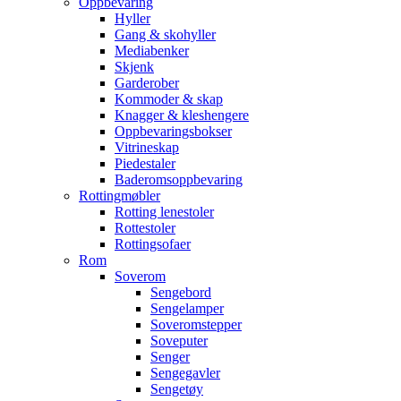
Oppbevaring
Hyller
Gang & skohyller
Mediabenker
Skjenk
Garderober
Kommoder & skap
Knagger & kleshengere
Oppbevaringsbokser
Vitrineskap
Piedestaler
Baderomsoppbevaring
Rottingmøbler
Rotting lenestoler
Rottestoler
Rottingsofaer
Rom
Soverom
Sengebord
Sengelamper
Soveromstepper
Soveputer
Senger
Sengegavler
Sengetøy