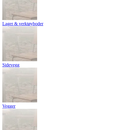
Lager & verktøyboder
Sidevegg
Vegger