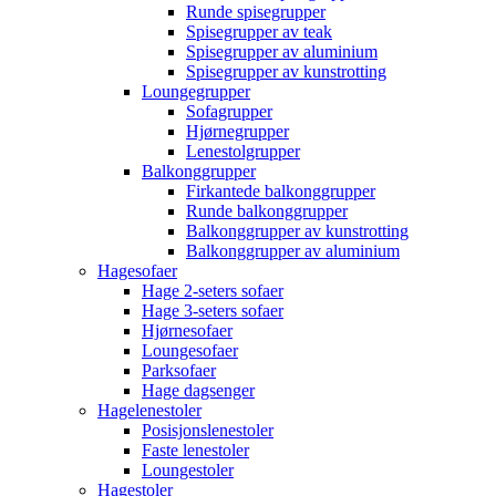
Runde spisegrupper
Spisegrupper av teak
Spisegrupper av aluminium
Spisegrupper av kunstrotting
Loungegrupper
Sofagrupper
Hjørnegrupper
Lenestolgrupper
Balkonggrupper
Firkantede balkonggrupper
Runde balkonggrupper
Balkonggrupper av kunstrotting
Balkonggrupper av aluminium
Hagesofaer
Hage 2-seters sofaer
Hage 3-seters sofaer
Hjørnesofaer
Loungesofaer
Parksofaer
Hage dagsenger
Hagelenestoler
Posisjonslenestoler
Faste lenestoler
Loungestoler
Hagestoler