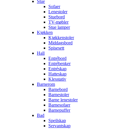
Stue
Sofaer
Lenestoler
Stuebord
TV-møbler
Stue lamper
Kjøkken
Kjøkkenstoler
Middagsbord
Spisesett
Hall
Entrébord
Entrébenker
Entréskap
Hatteskap
Klesstativ
Barnerom
Barnebord
Barnestoler
Barne lenestoler
Barnesofaer
Barnepuffer
Bad
Speilskap
Servantskap