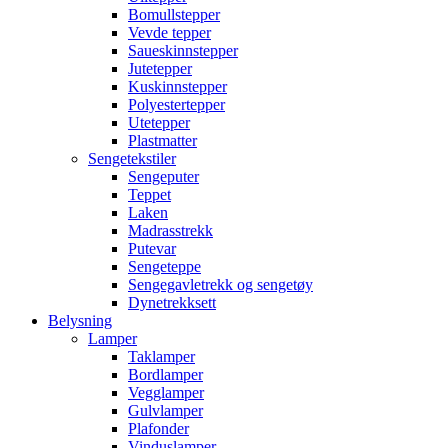
Bomullstepper
Vevde tepper
Saueskinnstepper
Jutetepper
Kuskinnstepper
Polyestertepper
Utetepper
Plastmatter
Sengetekstiler
Sengeputer
Teppet
Laken
Madrasstrekk
Putevar
Sengeteppe
Sengegavletrekk og sengetøy
Dynetrekksett
Belysning
Lamper
Taklamper
Bordlamper
Vegglamper
Gulvlamper
Plafonder
Vinduslamper