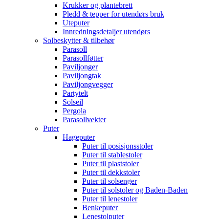
Krukker og plantebrett
Pledd & tepper for utendørs bruk
Uteputer
Innredningsdetaljer utendørs
Solbeskytter & tilbehør
Parasoll
Parasollføtter
Paviljonger
Paviljongtak
Paviljongvegger
Partytelt
Solseil
Pergola
Parasollvekter
Puter
Hageputer
Puter til posisjonsstoler
Puter til stablestoler
Puter til plaststoler
Puter til dekkstoler
Puter til solsenger
Puter til solstoler og Baden-Baden
Puter til lenestoler
Benkeputer
Lenestolputer