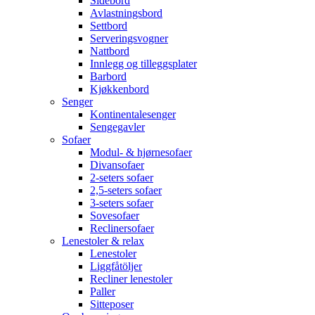
Sidebord
Avlastningsbord
Settbord
Serveringsvogner
Nattbord
Innlegg og tilleggsplater
Barbord
Kjøkkenbord
Senger
Kontinentalesenger
Sengegavler
Sofaer
Modul- & hjørnesofaer
Divansofaer
2-seters sofaer
2,5-seters sofaer
3-seters sofaer
Sovesofaer
Reclinersofaer
Lenestoler & relax
Lenestoler
Liggfåtöljer
Recliner lenestoler
Paller
Sitteposer