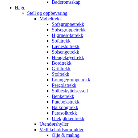
Baderomsskap
Hage
Stell og oppbevaring
Møbeltrekk
Sofagruppetrekk
Spisegruppetrekk
Hjørnesofatrekk
Sofatrekk
Lænestoltrekk
Solsengetrekk
Hengekøyetrekk
Bordtrekk
Grilltrekk
Stoltrekk
Loungegruppetrekk
Pergolatrekk
Solbeskyttelsesseil
Benketrekk
Putebokstrekk
Balkongtrekk
Parasolltrekk
Utekjøkkentrekk
Utendørshyller
Vedlikeholdsprodukter
Olje & maling