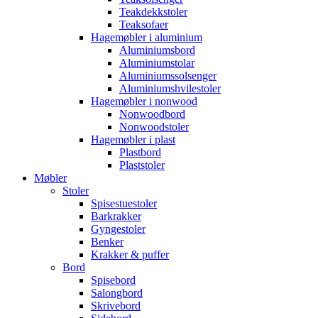
Teakdekkstoler
Teaksofaer
Hagemøbler i aluminium
Aluminiumsbord
Aluminiumstolar
Aluminiumssolsenger
Aluminiumshvilestoler
Hagemøbler i nonwood
Nonwoodbord
Nonwoodstoler
Hagemøbler i plast
Plastbord
Plaststoler
Møbler
Stoler
Spisestuestoler
Barkrakker
Gyngestoler
Benker
Krakker & puffer
Bord
Spisebord
Salongbord
Skrivebord