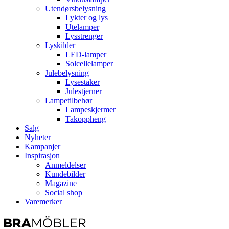
Utendørsbelysning
Lykter og lys
Utelamper
Lysstrenger
Lyskilder
LED-lamper
Solcellelamper
Julebelysning
Lysestaker
Julestjerner
Lampetilbehør
Lampeskjermer
Takoppheng
Salg
Nyheter
Kampanjer
Inspirasjon
Anmeldelser
Kundebilder
Magazine
Social shop
Varemerker