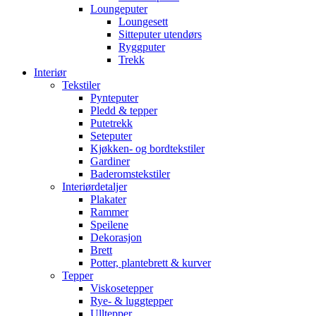
Loungeputer
Loungesett
Sitteputer utendørs
Ryggputer
Trekk
Interiør
Tekstiler
Pynteputer
Pledd & tepper
Putetrekk
Seteputer
Kjøkken- og bordtekstiler
Gardiner
Baderomstekstiler
Interiørdetaljer
Plakater
Rammer
Speilene
Dekorasjon
Brett
Potter, plantebrett & kurver
Tepper
Viskosetepper
Rye- & luggtepper
Ulltepper