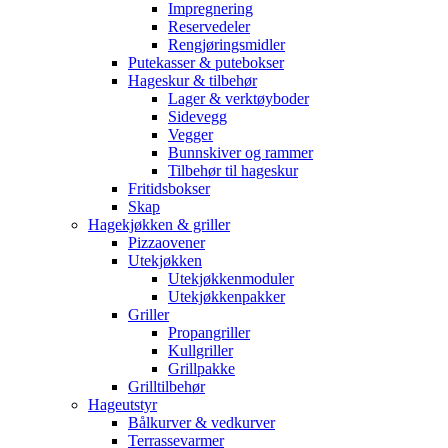
Impregnering
Reservedeler
Rengjøringsmidler
Putekasser & putebokser
Hageskur & tilbehør
Lager & verktøyboder
Sidevegg
Vegger
Bunnskiver og rammer
Tilbehør til hageskur
Fritidsbokser
Skap
Hagekjøkken & griller
Pizzaovener
Utekjøkken
Utekjøkkenmoduler
Utekjøkkenpakker
Griller
Propangriller
Kullgriller
Grillpakke
Grilltilbehør
Hageutstyr
Bålkurver & vedkurver
Terrassevarmer