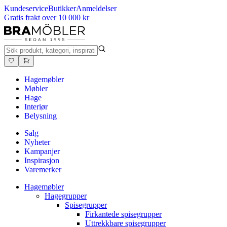
Kundeservice
Butikker
Anmeldelser
Gratis frakt over 10 000 kr
Hagemøbler
Møbler
Hage
Interiør
Belysning
Salg
Nyheter
Kampanjer
Inspirasjon
Varemerker
Hagemøbler
Hagegrupper
Spisegrupper
Firkantede spisegrupper
Uttrekkbare spisegrupper