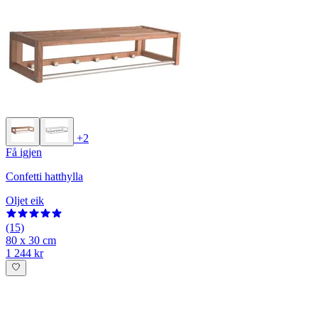
+2
Få igjen
Confetti hatthylla
Oljet eik
(15)
80 x 30 cm
1 244 kr