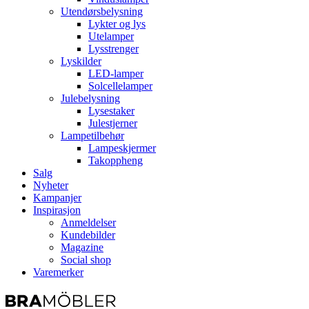
Utendørsbelysning
Lykter og lys
Utelamper
Lysstrenger
Lyskilder
LED-lamper
Solcellelamper
Julebelysning
Lysestaker
Julestjerner
Lampetilbehør
Lampeskjermer
Takoppheng
Salg
Nyheter
Kampanjer
Inspirasjon
Anmeldelser
Kundebilder
Magazine
Social shop
Varemerker