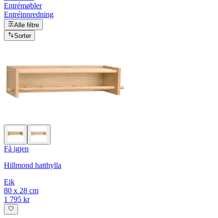
Entrémøbler
Entréinnredning
Alle filtre
Sorter
Få igjen
Hillmond hatthylla
Eik
80 x 28 cm
1 795 kr