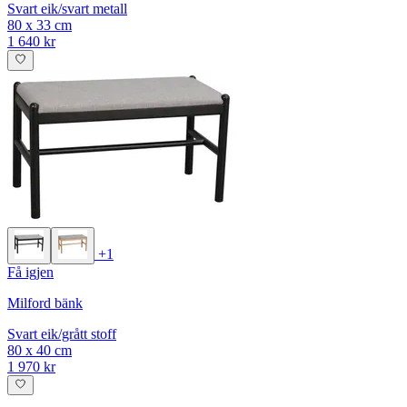
Svart eik/svart metall
80 x 33 cm
1 640 kr
+1
Få igjen
Milford bänk
Svart eik/grått stoff
80 x 40 cm
1 970 kr