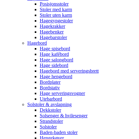
Posisjonsstoler
Stoler med karm
Stoler uten karm
Hagegyngestoler
Hagekrakker
Hagebenker
Hagebarstoler
Hagebord
Hage spisebord
Hage kafébord
Hage salongbord
Hage sidebord
Hagebord med serveringsbrett
Hage hengebord
Bordplater
Bordstativ
Hage serveringsvogner
Utebarbord
Solstoler & avslapning
Dekkstoler
Solsenger & hvilesenger
Strandstoler
Solstoler
Baden-baden stoler
Hengekøyer