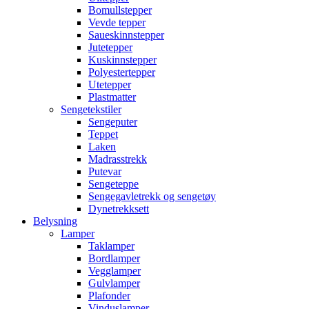
Bomullstepper
Vevde tepper
Saueskinnstepper
Jutetepper
Kuskinnstepper
Polyestertepper
Utetepper
Plastmatter
Sengetekstiler
Sengeputer
Teppet
Laken
Madrasstrekk
Putevar
Sengeteppe
Sengegavletrekk og sengetøy
Dynetrekksett
Belysning
Lamper
Taklamper
Bordlamper
Vegglamper
Gulvlamper
Plafonder
Vinduslamper