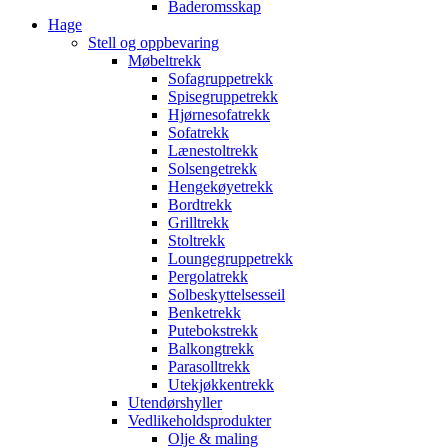
Baderomsskap
Hage
Stell og oppbevaring
Møbeltrekk
Sofagruppetrekk
Spisegruppetrekk
Hjørnesofatrekk
Sofatrekk
Lænestoltrekk
Solsengetrekk
Hengekøyetrekk
Bordtrekk
Grilltrekk
Stoltrekk
Loungegruppetrekk
Pergolatrekk
Solbeskyttelsesseil
Benketrekk
Putebokstrekk
Balkongtrekk
Parasolltrekk
Utekjøkkentrekk
Utendørshyller
Vedlikeholdsprodukter
Olje & maling