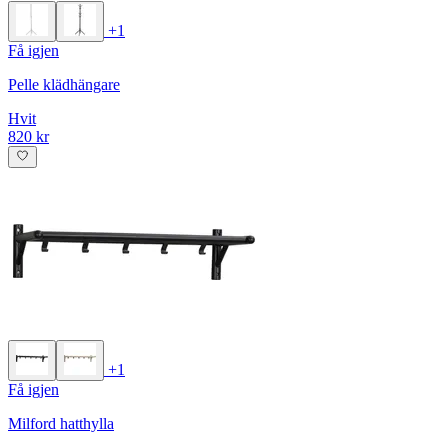
+1
Få igjen
Pelle klädhängare
Hvit
820 kr
+1
Få igjen
Milford hatthylla