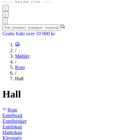
Gratis frakt over 10 000 kr
/
Møbler
/
Rom
/
Hall
Hall
Rom
Entrébord
Entrébenker
Entréskap
Hatteskap
Klesstativ