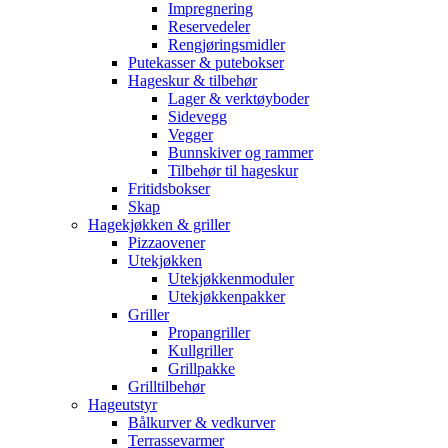
Impregnering
Reservedeler
Rengjøringsmidler
Putekasser & putebokser
Hageskur & tilbehør
Lager & verktøyboder
Sidevegg
Vegger
Bunnskiver og rammer
Tilbehør til hageskur
Fritidsbokser
Skap
Hagekjøkken & griller
Pizzaovener
Utekjøkken
Utekjøkkenmoduler
Utekjøkkenpakker
Griller
Propangriller
Kullgriller
Grillpakke
Grilltilbehør
Hageutstyr
Bålkurver & vedkurver
Terrassevarmer