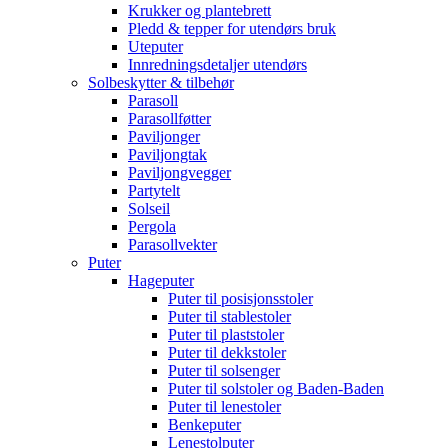
Krukker og plantebrett
Pledd & tepper for utendørs bruk
Uteputer
Innredningsdetaljer utendørs
Solbeskytter & tilbehør
Parasoll
Parasollføtter
Paviljonger
Paviljongtak
Paviljongvegger
Partytelt
Solseil
Pergola
Parasollvekter
Puter
Hageputer
Puter til posisjonsstoler
Puter til stablestoler
Puter til plaststoler
Puter til dekkstoler
Puter til solsenger
Puter til solstoler og Baden-Baden
Puter til lenestoler
Benkeputer
Lenestolputer