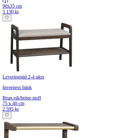
(1)
90x35 cm
3 130 kr
Leveringstid 2-4 uker
Inverness bänk
Brun eik/beige stoff
75 x 40 cm
2 595 kr