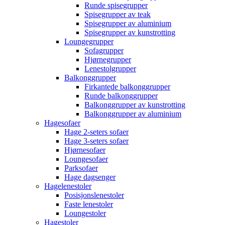
Runde spisegrupper
Spisegrupper av teak
Spisegrupper av aluminium
Spisegrupper av kunstrotting
Loungegrupper
Sofagrupper
Hjørnegrupper
Lenestolgrupper
Balkonggrupper
Firkantede balkonggrupper
Runde balkonggrupper
Balkonggrupper av kunstrotting
Balkonggrupper av aluminium
Hagesofaer
Hage 2-seters sofaer
Hage 3-seters sofaer
Hjørnesofaer
Loungesofaer
Parksofaer
Hage dagsenger
Hagelenestoler
Posisjonslenestoler
Faste lenestoler
Loungestoler
Hagestoler