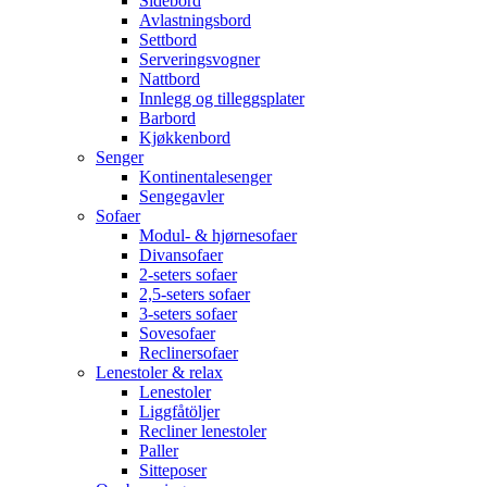
Sidebord
Avlastningsbord
Settbord
Serveringsvogner
Nattbord
Innlegg og tilleggsplater
Barbord
Kjøkkenbord
Senger
Kontinentalesenger
Sengegavler
Sofaer
Modul- & hjørnesofaer
Divansofaer
2-seters sofaer
2,5-seters sofaer
3-seters sofaer
Sovesofaer
Reclinersofaer
Lenestoler & relax
Lenestoler
Liggfåtöljer
Recliner lenestoler
Paller
Sitteposer