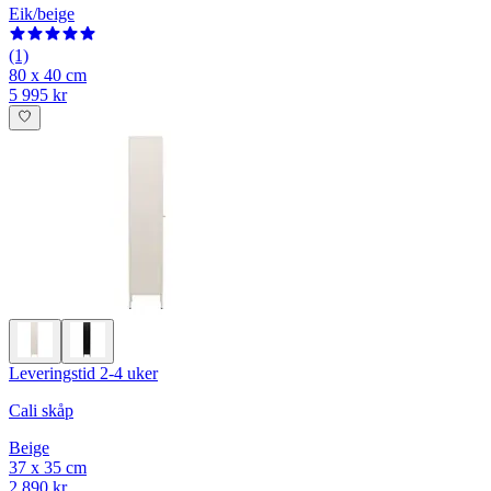
Eik/beige
(1)
80 x 40 cm
5 995 kr
Leveringstid 2-4 uker
Cali skåp
Beige
37 x 35 cm
2 890 kr