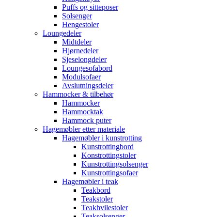
Puffs og sitteposer
Solsenger
Hengestoler
Loungedeler
Midtdeler
Hjørnedeler
Sjeselongdeler
Loungesofabord
Modulsofaer
Avslutningsdeler
Hammocker & tilbehør
Hammocker
Hammocktak
Hammock puter
Hagemøbler etter materiale
Hagemøbler i kunstrotting
Kunstrottingbord
Konstrottingstoler
Kunstrottingsolsenger
Kunstrottingsofaer
Hagemøbler i teak
Teakbord
Teakstoler
Teakhvilestoler
Teaksolsenger