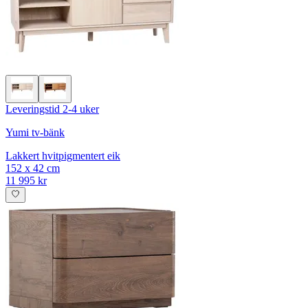
Leveringstid 2-4 uker
Yumi tv-bänk
Lakkert hvitpigmentert eik
152 x 42 cm
11 995 kr