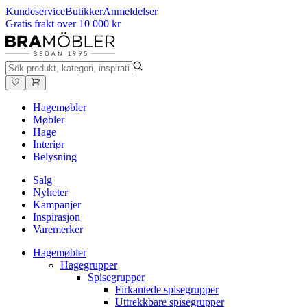
Kundeservice
Butikker
Anmeldelser
Gratis frakt over 10 000 kr
Hagemøbler
Møbler
Hage
Interiør
Belysning
Salg
Nyheter
Kampanjer
Inspirasjon
Varemerker
Hagemøbler
Hagegrupper
Spisegrupper
Firkantede spisegrupper
Uttrekkbare spisegrupper