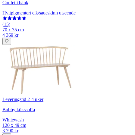
Confetti bänk
Hvitpigmentert eik/saueskinn utseende
(15)
70 x 35 cm
4 369 kr
Leveringstid 2-4 uker
Bobby kökssoffa
Whitewash
120 x 49 cm
3 790 kr