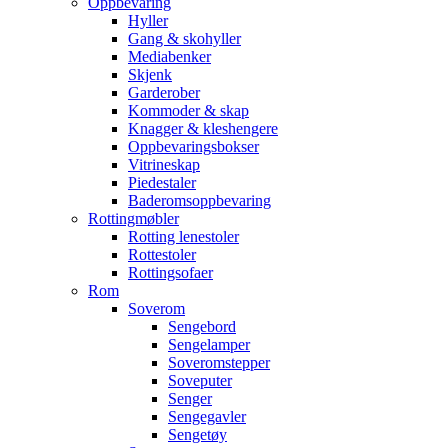
Oppbevaring
Hyller
Gang & skohyller
Mediabenker
Skjenk
Garderober
Kommoder & skap
Knagger & kleshengere
Oppbevaringsbokser
Vitrineskap
Piedestaler
Baderomsoppbevaring
Rottingmøbler
Rotting lenestoler
Rottestoler
Rottingsofaer
Rom
Soverom
Sengebord
Sengelamper
Soveromstepper
Soveputer
Senger
Sengegavler
Sengetøy