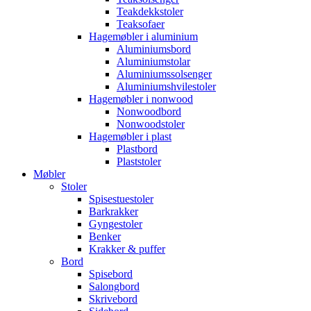
Teakdekkstoler
Teaksofaer
Hagemøbler i aluminium
Aluminiumsbord
Aluminiumstolar
Aluminiumssolsenger
Aluminiumshvilestoler
Hagemøbler i nonwood
Nonwoodbord
Nonwoodstoler
Hagemøbler i plast
Plastbord
Plaststoler
Møbler
Stoler
Spisestuestoler
Barkrakker
Gyngestoler
Benker
Krakker & puffer
Bord
Spisebord
Salongbord
Skrivebord