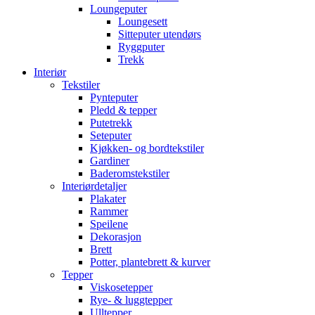
Loungeputer
Loungesett
Sitteputer utendørs
Ryggputer
Trekk
Interiør
Tekstiler
Pynteputer
Pledd & tepper
Putetrekk
Seteputer
Kjøkken- og bordtekstiler
Gardiner
Baderomstekstiler
Interiørdetaljer
Plakater
Rammer
Speilene
Dekorasjon
Brett
Potter, plantebrett & kurver
Tepper
Viskosetepper
Rye- & luggtepper
Ulltepper