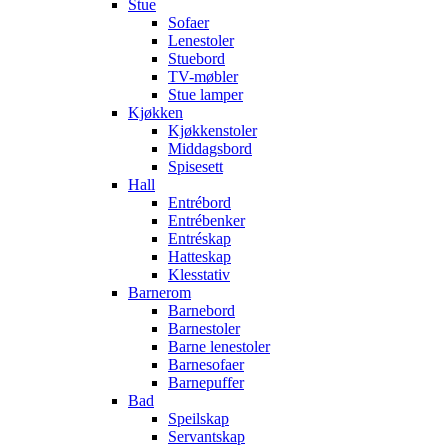
Stue
Sofaer
Lenestoler
Stuebord
TV-møbler
Stue lamper
Kjøkken
Kjøkkenstoler
Middagsbord
Spisesett
Hall
Entrébord
Entrébenker
Entréskap
Hatteskap
Klesstativ
Barnerom
Barnebord
Barnestoler
Barne lenestoler
Barnesofaer
Barnepuffer
Bad
Speilskap
Servantskap