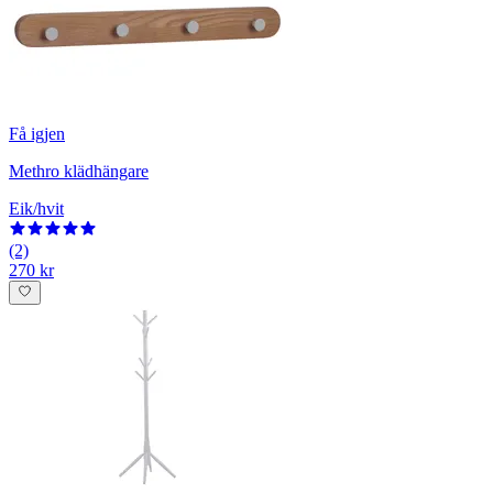
Få igjen
Methro klädhängare
Eik/hvit
(2)
270 kr