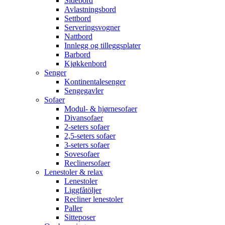
Sidebord
Avlastningsbord
Settbord
Serveringsvogner
Nattbord
Innlegg og tilleggsplater
Barbord
Kjøkkenbord
Senger
Kontinentalesenger
Sengegavler
Sofaer
Modul- & hjørnesofaer
Divansofaer
2-seters sofaer
2,5-seters sofaer
3-seters sofaer
Sovesofaer
Reclinersofaer
Lenestoler & relax
Lenestoler
Liggfåtöljer
Recliner lenestoler
Paller
Sitteposer