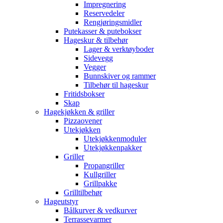
Impregnering
Reservedeler
Rengjøringsmidler
Putekasser & putebokser
Hageskur & tilbehør
Lager & verktøyboder
Sidevegg
Vegger
Bunnskiver og rammer
Tilbehør til hageskur
Fritidsbokser
Skap
Hagekjøkken & griller
Pizzaovener
Utekjøkken
Utekjøkkenmoduler
Utekjøkkenpakker
Griller
Propangriller
Kullgriller
Grillpakke
Grilltilbehør
Hageutstyr
Bålkurver & vedkurver
Terrassevarmer