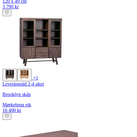
120 x 49 cm
3 790 kr
+1
Leveringstid 2-4 uker
Brooklyn skåp
Mørkebrun eik
16 490 kr