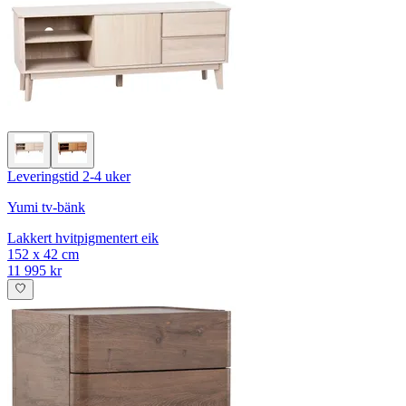
Leveringstid 2-4 uker
Yumi tv-bänk
Lakkert hvitpigmentert eik
152 x 42 cm
11 995 kr