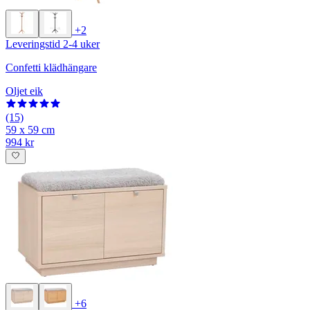
+2
Leveringstid 2-4 uker
Confetti klädhängare
Oljet eik
(15)
59 x 59 cm
994 kr
+6