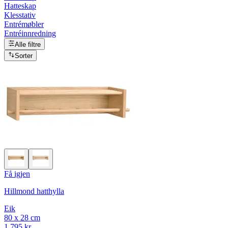
Hatteskap
Klesstativ
Entrémøbler
Entréinnredning
Alle filtre
Sorter
Få igjen
Hillmond hatthylla
Eik
80 x 28 cm
1 795 kr