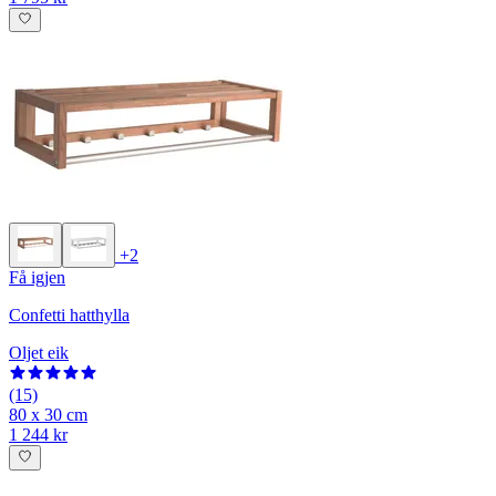
+2
Få igjen
Confetti hatthylla
Oljet eik
(15)
80 x 30 cm
1 244 kr