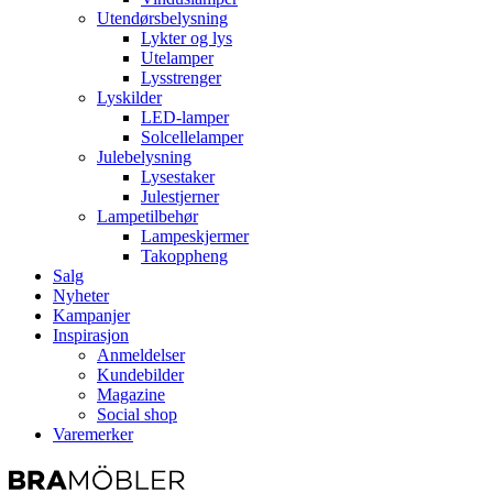
Utendørsbelysning
Lykter og lys
Utelamper
Lysstrenger
Lyskilder
LED-lamper
Solcellelamper
Julebelysning
Lysestaker
Julestjerner
Lampetilbehør
Lampeskjermer
Takoppheng
Salg
Nyheter
Kampanjer
Inspirasjon
Anmeldelser
Kundebilder
Magazine
Social shop
Varemerker