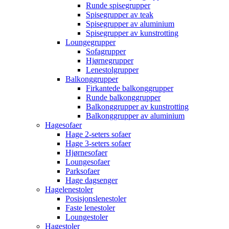
Runde spisegrupper
Spisegrupper av teak
Spisegrupper av aluminium
Spisegrupper av kunstrotting
Loungegrupper
Sofagrupper
Hjørnegrupper
Lenestolgrupper
Balkonggrupper
Firkantede balkonggrupper
Runde balkonggrupper
Balkonggrupper av kunstrotting
Balkonggrupper av aluminium
Hagesofaer
Hage 2-seters sofaer
Hage 3-seters sofaer
Hjørnesofaer
Loungesofaer
Parksofaer
Hage dagsenger
Hagelenestoler
Posisjonslenestoler
Faste lenestoler
Loungestoler
Hagestoler