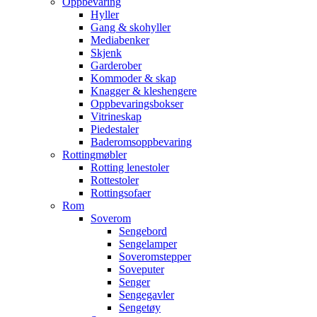
Oppbevaring
Hyller
Gang & skohyller
Mediabenker
Skjenk
Garderober
Kommoder & skap
Knagger & kleshengere
Oppbevaringsbokser
Vitrineskap
Piedestaler
Baderomsoppbevaring
Rottingmøbler
Rotting lenestoler
Rottestoler
Rottingsofaer
Rom
Soverom
Sengebord
Sengelamper
Soveromstepper
Soveputer
Senger
Sengegavler
Sengetøy