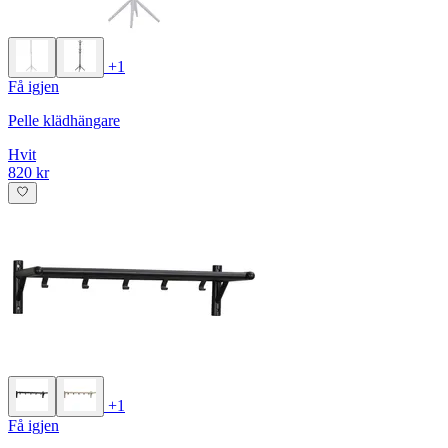
+1
Få igjen
Pelle klädhängare
Hvit
820 kr
+1
Få igjen