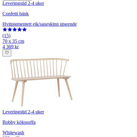
Leveringstid 2-4 uker
Confetti bänk
Hvitpigmentert eik/saueskinn utseende
(15)
70 x 35 cm
4 369 kr
Leveringstid 2-4 uker
Bobby kökssoffa
Whitewash