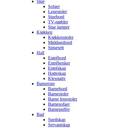
Stue
Sofaer
Lenestoler
Stuebord
TV-møbler
Stue lamper
Kjøkken
Kjøkkenstoler
Middagsbord
Spisesett
Hall
Entrébord
Entrébenker
Entréskap
Hatteskap
Klesstativ
Barnerom
Barnebord
Barnestoler
Barne lenestoler
Barnesofaer
Barnepuffer
Bad
Speilskap
Servantskap