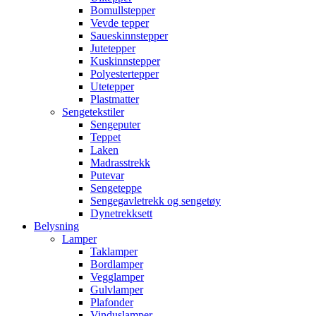
Bomullstepper
Vevde tepper
Saueskinnstepper
Jutetepper
Kuskinnstepper
Polyestertepper
Utetepper
Plastmatter
Sengetekstiler
Sengeputer
Teppet
Laken
Madrasstrekk
Putevar
Sengeteppe
Sengegavletrekk og sengetøy
Dynetrekksett
Belysning
Lamper
Taklamper
Bordlamper
Vegglamper
Gulvlamper
Plafonder
Vinduslamper