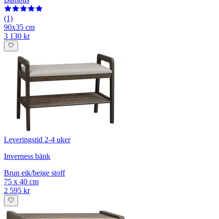
(1)
90x35 cm
3 130 kr
Leveringstid 2-4 uker
Inverness bänk
Brun eik/beige stoff
75 x 40 cm
2 595 kr