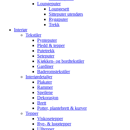
Loungeputer
Loungesett
Sitteputer utendørs
Ryggputer
Trekk
Interiør
Tekstiler
Pynteputer
Pledd & tepper
Putetrekk
Seteputer
Kjøkken- og bordtekstiler
Gardiner
Baderomstekstiler
Interiørdetaljer
Plakater
Rammer
Speilene
Dekorasjon
Brett
Potter, plantebrett & kurver
Tepper
Viskosetepper
Rye- & luggtepper
Ulltepper