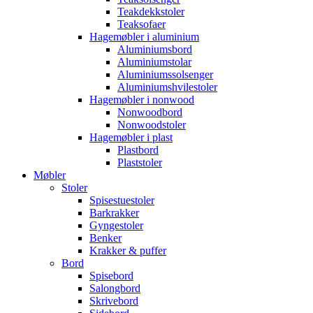
Teakdekkstoler
Teaksofaer
Hagemøbler i aluminium
Aluminiumsbord
Aluminiumstolar
Aluminiumssolsenger
Aluminiumshvilestoler
Hagemøbler i nonwood
Nonwoodbord
Nonwoodstoler
Hagemøbler i plast
Plastbord
Plaststoler
Møbler
Stoler
Spisestuestoler
Barkrakker
Gyngestoler
Benker
Krakker & puffer
Bord
Spisebord
Salongbord
Skrivebord