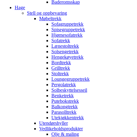
Baderomsskap
Hage
Stell og oppbevaring
Møbeltrekk
Sofagruppetrekk
Spisegruppetrekk
Hjørnesofatrekk
Sofatrekk
Lænestoltrekk
Solsengetrekk
Hengekøyetrekk
Bordtrekk
Grilltrekk
Stoltrekk
Loungegruppetrekk
Pergolatrekk
Solbeskyttelsesseil
Benketrekk
Putebokstrekk
Balkongtrekk
Parasolltrekk
Utekjøkkentrekk
Utendørshyller
Vedlikeholdsprodukter
Olje & maling