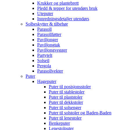
Krukker og plantebrett
Pledd & tepper for utendørs bruk
Uteputer
Innredningsdetaljer utendørs
Solbeskytter & tilbehør
Parasoll
Parasollføtter
Paviljonger
Paviljongtak
Paviljongvegger
Partytelt
Solseil
Pergola
Parasollvekter
Puter
Hageputer
Puter til posisjonsstoler
Puter til stablestoler
Puter til plaststoler
Puter til dekkstoler
Puter til solsenger
Puter til solstoler og Baden-Baden
Puter til lenestoler
Benkeputer
Lenestolputer