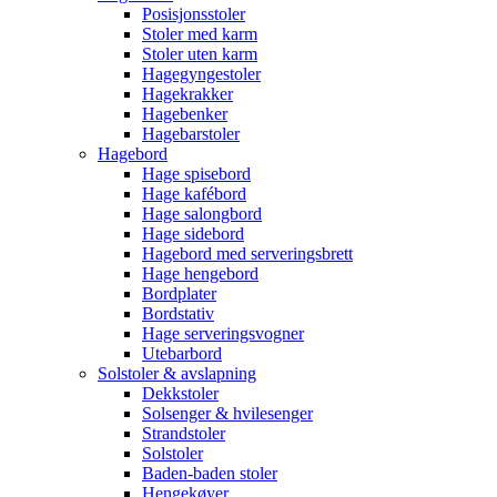
Posisjonsstoler
Stoler med karm
Stoler uten karm
Hagegyngestoler
Hagekrakker
Hagebenker
Hagebarstoler
Hagebord
Hage spisebord
Hage kafébord
Hage salongbord
Hage sidebord
Hagebord med serveringsbrett
Hage hengebord
Bordplater
Bordstativ
Hage serveringsvogner
Utebarbord
Solstoler & avslapning
Dekkstoler
Solsenger & hvilesenger
Strandstoler
Solstoler
Baden-baden stoler
Hengekøyer