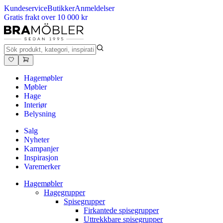
Kundeservice
Butikker
Anmeldelser
Gratis frakt over 10 000 kr
Hagemøbler
Møbler
Hage
Interiør
Belysning
Salg
Nyheter
Kampanjer
Inspirasjon
Varemerker
Hagemøbler
Hagegrupper
Spisegrupper
Firkantede spisegrupper
Uttrekkbare spisegrupper