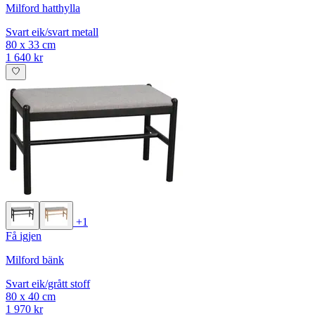
Milford hatthylla
Svart eik/svart metall
80 x 33 cm
1 640 kr
+1
Få igjen
Milford bänk
Svart eik/grått stoff
80 x 40 cm
1 970 kr