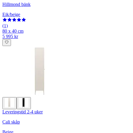
Hillmond bänk
Eik/beige
(1)
80 x 40 cm
5 995 kr
Leveringstid 2-4 uker
Cali skåp
Beige