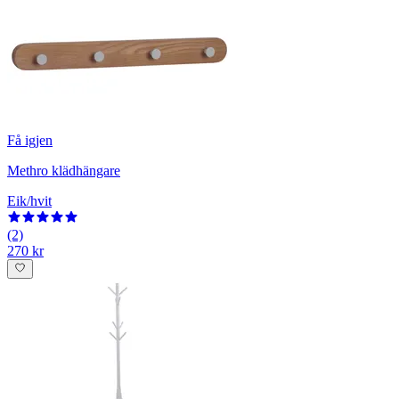
Få igjen
Methro klädhängare
Eik/hvit
(2)
270 kr