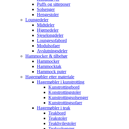
Puffs og sitteposer
Solsenger
Hengestoler
Loungedeler
Midtdeler
Hjørnedeler
Sjeselongdeler
Loungesofabord
Modulsofaer
Avslutningsdeler
Hammocker & tilbehør
Hammocker
Hammocktak
Hammock puter
Hagemøbler etter materiale
Hagemøbler i kunstrotting
Kunstrottingbord
Konstrottingstoler
Kunstrottingsolsenger
Kunstrottingsofaer
Hagemøbler i teak
Teakbord
Teakstoler
Teakhvilestoler
Teaksolsenger