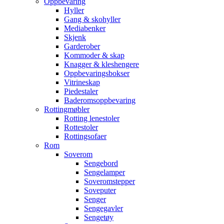
Oppbevaring
Hyller
Gang & skohyller
Mediabenker
Skjenk
Garderober
Kommoder & skap
Knagger & kleshengere
Oppbevaringsbokser
Vitrineskap
Piedestaler
Baderomsoppbevaring
Rottingmøbler
Rotting lenestoler
Rottestoler
Rottingsofaer
Rom
Soverom
Sengebord
Sengelamper
Soveromstepper
Soveputer
Senger
Sengegavler
Sengetøy