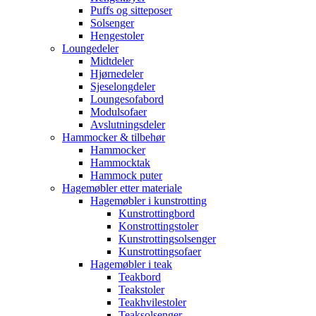
Puffs og sitteposer
Solsenger
Hengestoler
Loungedeler
Midtdeler
Hjørnedeler
Sjeselongdeler
Loungesofabord
Modulsofaer
Avslutningsdeler
Hammocker & tilbehør
Hammocker
Hammocktak
Hammock puter
Hagemøbler etter materiale
Hagemøbler i kunstrotting
Kunstrottingbord
Konstrottingstoler
Kunstrottingsolsenger
Kunstrottingsofaer
Hagemøbler i teak
Teakbord
Teakstoler
Teakhvilestoler
Teaksolsenger