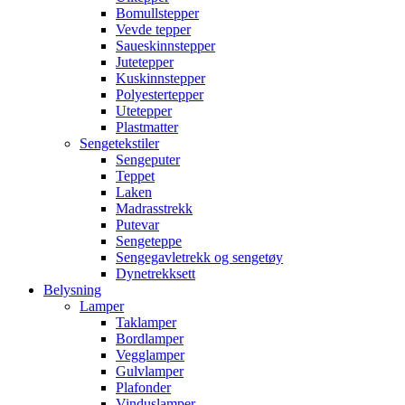
Bomullstepper
Vevde tepper
Saueskinnstepper
Jutetepper
Kuskinnstepper
Polyestertepper
Utetepper
Plastmatter
Sengetekstiler
Sengeputer
Teppet
Laken
Madrasstrekk
Putevar
Sengeteppe
Sengegavletrekk og sengetøy
Dynetrekksett
Belysning
Lamper
Taklamper
Bordlamper
Vegglamper
Gulvlamper
Plafonder
Vinduslamper