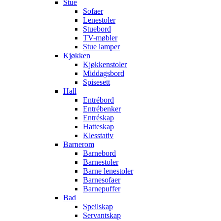
Stue
Sofaer
Lenestoler
Stuebord
TV-møbler
Stue lamper
Kjøkken
Kjøkkenstoler
Middagsbord
Spisesett
Hall
Entrébord
Entrébenker
Entréskap
Hatteskap
Klesstativ
Barnerom
Barnebord
Barnestoler
Barne lenestoler
Barnesofaer
Barnepuffer
Bad
Speilskap
Servantskap