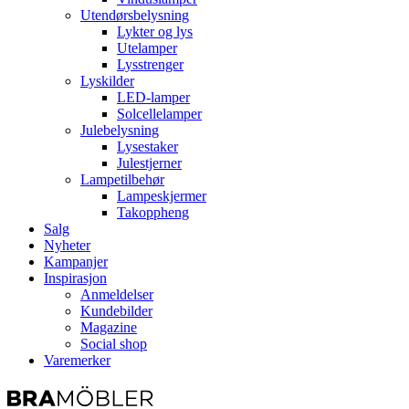
Utendørsbelysning
Lykter og lys
Utelamper
Lysstrenger
Lyskilder
LED-lamper
Solcellelamper
Julebelysning
Lysestaker
Julestjerner
Lampetilbehør
Lampeskjermer
Takoppheng
Salg
Nyheter
Kampanjer
Inspirasjon
Anmeldelser
Kundebilder
Magazine
Social shop
Varemerker