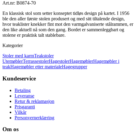
Art.nr: B0874-70
En klassisk stol som setter konseptet tidløs design på kartet. I 1956
ble den aller første stolen produsert og med sitt tiltalende design,
hvor teaklister knekker fint mot den varmgalvaniserte stålrammen, er
den like aktuell nå som den gang. Bordet er sammenleggbart og
stolene er praktisk talt stablebare.
Kategorier
Stoler med karm
Teakstoler
Utemøbler
Terrassestoler
Hagestoler
Hagemøbler
Hagemøbler i
teak
Hagemøbler etter materiale
Hagegrupper
Kundeservice
Betaling
Leveranse
Retur & reklamasjon
Prisgaranti
Vilkår
Personvernerklæring
Om os