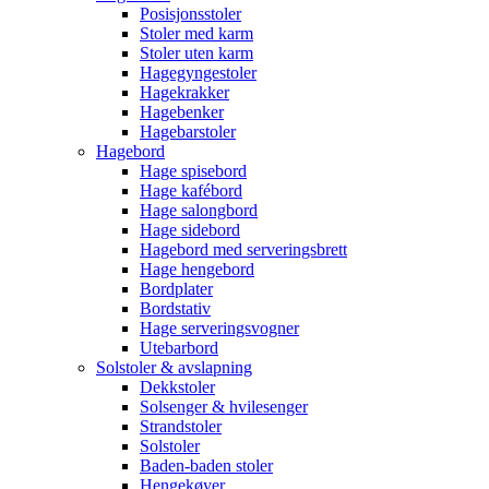
Posisjonsstoler
Stoler med karm
Stoler uten karm
Hagegyngestoler
Hagekrakker
Hagebenker
Hagebarstoler
Hagebord
Hage spisebord
Hage kafébord
Hage salongbord
Hage sidebord
Hagebord med serveringsbrett
Hage hengebord
Bordplater
Bordstativ
Hage serveringsvogner
Utebarbord
Solstoler & avslapning
Dekkstoler
Solsenger & hvilesenger
Strandstoler
Solstoler
Baden-baden stoler
Hengekøyer