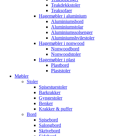
Teakdekkstoler
Teaksofaer
Hagemøbler i aluminium
Aluminiumsbord
Aluminiumstolar
Aluminiumssolsenger
Aluminiumshvilestoler
Hagemøbler i nonwood
Nonwoodbord
Nonwoodstoler
Hagemøbler i plast
Plastbord
Plaststoler
Møbler
Stoler
Spisestuestoler
Barkrakker
Gyngestoler
Benker
Krakker & puffer
Bord
Spisebord
Salongbord
Skrivebord