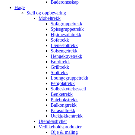
Baderomsskap
Hage
Stell og oppbevaring
Møbeltrekk
Sofagruppetrekk
Spisegruppetrekk
Hjørnesofatrekk
Sofatrekk
Lænestoltrekk
Solsengetrekk
Hengekøyetrekk
Bordtrekk
Grilltrekk
Stoltrekk
Loungegruppetrekk
Pergolatrekk
Solbeskyttelsesseil
Benketrekk
Putebokstrekk
Balkongtrekk
Parasolltrekk
Utekjøkkentrekk
Utendørshyller
Vedlikeholdsprodukter
Olje & maling