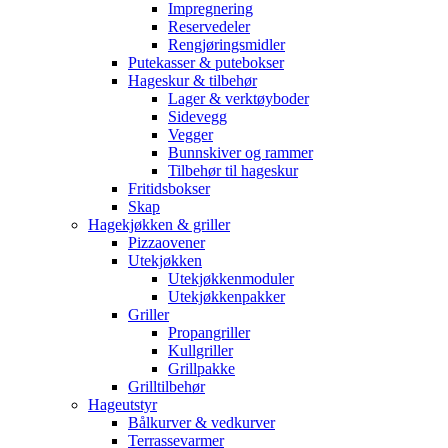
Impregnering
Reservedeler
Rengjøringsmidler
Putekasser & putebokser
Hageskur & tilbehør
Lager & verktøyboder
Sidevegg
Vegger
Bunnskiver og rammer
Tilbehør til hageskur
Fritidsbokser
Skap
Hagekjøkken & griller
Pizzaovener
Utekjøkken
Utekjøkkenmoduler
Utekjøkkenpakker
Griller
Propangriller
Kullgriller
Grillpakke
Grilltilbehør
Hageutstyr
Bålkurver & vedkurver
Terrassevarmer