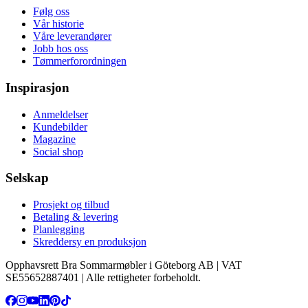
Følg oss
Vår historie
Våre leverandører
Jobb hos oss
Tømmerforordningen
Inspirasjon
Anmeldelser
Kundebilder
Magazine
Social shop
Selskap
Prosjekt og tilbud
Betaling & levering
Planlegging
Skreddersy en produksjon
Opphavsrett Bra Sommarmøbler i Göteborg AB | VAT
SE55652887401 | Alle rettigheter forbeholdt.