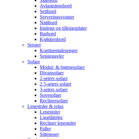
Sidebord
Avlastningsbord
Settbord
Serveringsvogner
Nattbord
Innlegg og tilleggsplater
Barbord
Kjøkkenbord
Senger
Kontinentalesenger
Sengegavler
Sofaer
Modul- & hjørnesofaer
Divansofaer
2-seters sofaer
2,5-seters sofaer
3-seters sofaer
Sovesofaer
Reclinersofaer
Lenestoler & relax
Lenestoler
Liggfåtöljer
Recliner lenestoler
Paller
Sitteposer