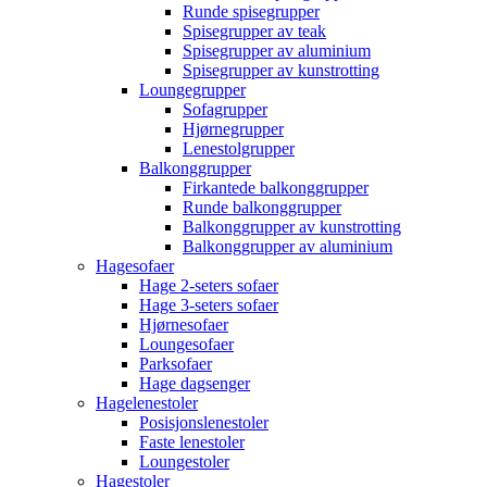
Runde spisegrupper
Spisegrupper av teak
Spisegrupper av aluminium
Spisegrupper av kunstrotting
Loungegrupper
Sofagrupper
Hjørnegrupper
Lenestolgrupper
Balkonggrupper
Firkantede balkonggrupper
Runde balkonggrupper
Balkonggrupper av kunstrotting
Balkonggrupper av aluminium
Hagesofaer
Hage 2-seters sofaer
Hage 3-seters sofaer
Hjørnesofaer
Loungesofaer
Parksofaer
Hage dagsenger
Hagelenestoler
Posisjonslenestoler
Faste lenestoler
Loungestoler
Hagestoler