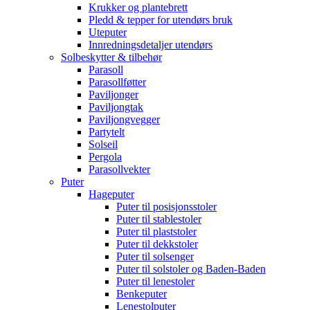
Krukker og plantebrett
Pledd & tepper for utendørs bruk
Uteputer
Innredningsdetaljer utendørs
Solbeskytter & tilbehør
Parasoll
Parasollføtter
Paviljonger
Paviljongtak
Paviljongvegger
Partytelt
Solseil
Pergola
Parasollvekter
Puter
Hageputer
Puter til posisjonsstoler
Puter til stablestoler
Puter til plaststoler
Puter til dekkstoler
Puter til solsenger
Puter til solstoler og Baden-Baden
Puter til lenestoler
Benkeputer
Lenestolputer