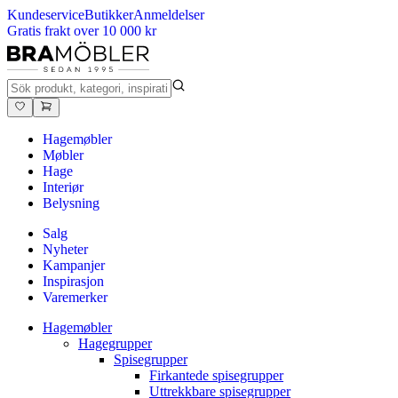
Kundeservice
Butikker
Anmeldelser
Gratis frakt over 10 000 kr
Hagemøbler
Møbler
Hage
Interiør
Belysning
Salg
Nyheter
Kampanjer
Inspirasjon
Varemerker
Hagemøbler
Hagegrupper
Spisegrupper
Firkantede spisegrupper
Uttrekkbare spisegrupper