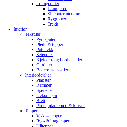
Loungeputer
Loungesett
Sitteputer utendørs
Ryggputer
Trekk
Interiør
Tekstiler
Pynteputer
Pledd & tepper
Putetrekk
Seteputer
Kjøkken- og bordtekstiler
Gardiner
Baderomstekstiler
Interiørdetaljer
Plakater
Rammer
Speilene
Dekorasjon
Brett
Potter, plantebrett & kurver
Tepper
Viskosetepper
Rye- & luggtepper
Ulltepper