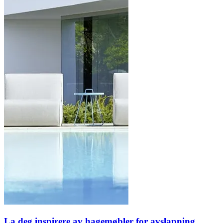
La deg inspirere av hagemøbler for avslapning