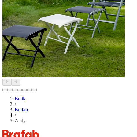
Butik
/
Brafab
/
Andy