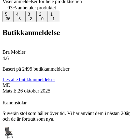
Viser anmeldelser for hele produktserien
93% anbefaler produktet
5
4
3
2
1
36
5
2
0
1
Butikkanmeldelse
Bra Möbler
4.6
Basert på
2495
butikkanmeldelser
Les alle butikkanmeldelser
ME
Mats E.
26 oktober 2025
Kanonstolar
Suverän stol som håller över tid. Vi har använt dem i nästan 20år,
och de är fortsatt som nya.