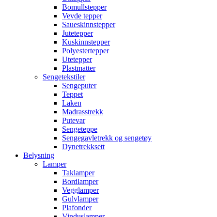
Bomullstepper
Vevde tepper
Saueskinnstepper
Jutetepper
Kuskinnstepper
Polyestertepper
Utetepper
Plastmatter
Sengetekstiler
Sengeputer
Teppet
Laken
Madrasstrekk
Putevar
Sengeteppe
Sengegavletrekk og sengetøy
Dynetrekksett
Belysning
Lamper
Taklamper
Bordlamper
Vegglamper
Gulvlamper
Plafonder
Vinduslamper