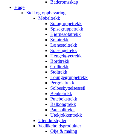
Baderomsskap
Hage
Stell og oppbevaring
Møbeltrekk
Sofagruppetrekk
Spisegruppetrekk
Hjørnesofatrekk
Sofatrekk
Lænestoltrekk
Solsengetrekk
Hengekøyetrekk
Bordtrekk
Grilltrekk
Stoltrekk
Loungegruppetrekk
Pergolatrekk
Solbeskyttelsesseil
Benketrekk
Putebokstrekk
Balkongtrekk
Parasolltrekk
Utekjøkkentrekk
Utendørshyller
Vedlikeholdsprodukter
Olje & maling