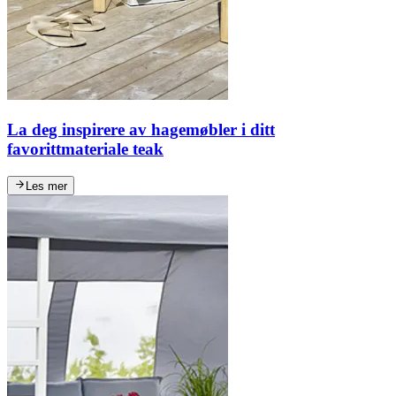
La deg inspirere av hagemøbler i ditt
favorittmateriale teak
Les mer