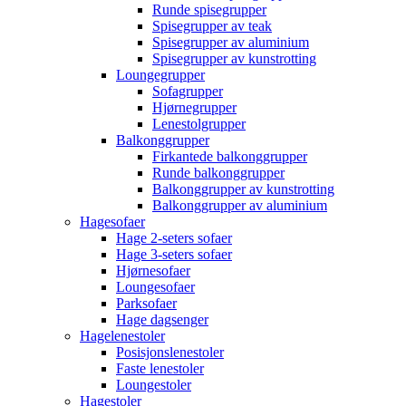
Runde spisegrupper
Spisegrupper av teak
Spisegrupper av aluminium
Spisegrupper av kunstrotting
Loungegrupper
Sofagrupper
Hjørnegrupper
Lenestolgrupper
Balkonggrupper
Firkantede balkonggrupper
Runde balkonggrupper
Balkonggrupper av kunstrotting
Balkonggrupper av aluminium
Hagesofaer
Hage 2-seters sofaer
Hage 3-seters sofaer
Hjørnesofaer
Loungesofaer
Parksofaer
Hage dagsenger
Hagelenestoler
Posisjonslenestoler
Faste lenestoler
Loungestoler
Hagestoler