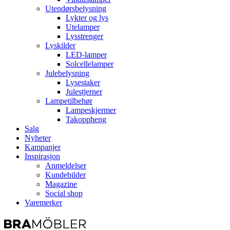
Utendørsbelysning
Lykter og lys
Utelamper
Lysstrenger
Lyskilder
LED-lamper
Solcellelamper
Julebelysning
Lysestaker
Julestjerner
Lampetilbehør
Lampeskjermer
Takoppheng
Salg
Nyheter
Kampanjer
Inspirasjon
Anmeldelser
Kundebilder
Magazine
Social shop
Varemerker