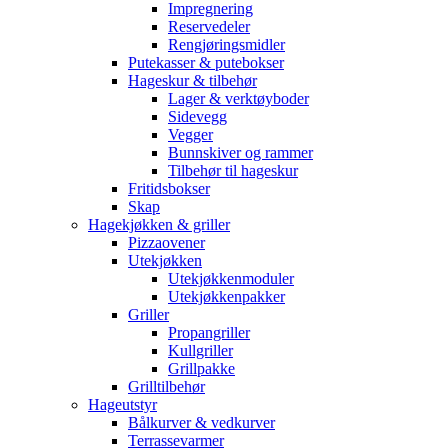
Impregnering
Reservedeler
Rengjøringsmidler
Putekasser & putebokser
Hageskur & tilbehør
Lager & verktøyboder
Sidevegg
Vegger
Bunnskiver og rammer
Tilbehør til hageskur
Fritidsbokser
Skap
Hagekjøkken & griller
Pizzaovener
Utekjøkken
Utekjøkkenmoduler
Utekjøkkenpakker
Griller
Propangriller
Kullgriller
Grillpakke
Grilltilbehør
Hageutstyr
Bålkurver & vedkurver
Terrassevarmer