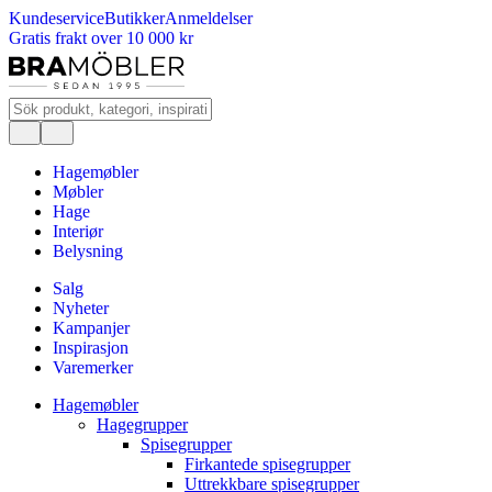
Kundeservice
Butikker
Anmeldelser
Gratis frakt over 10 000 kr
Hagemøbler
Møbler
Hage
Interiør
Belysning
Salg
Nyheter
Kampanjer
Inspirasjon
Varemerker
Hagemøbler
Hagegrupper
Spisegrupper
Firkantede spisegrupper
Uttrekkbare spisegrupper