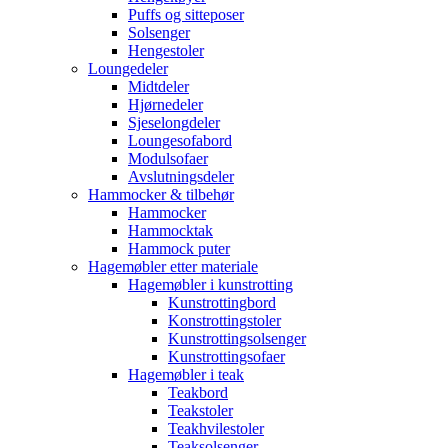
Puffs og sitteposer
Solsenger
Hengestoler
Loungedeler
Midtdeler
Hjørnedeler
Sjeselongdeler
Loungesofabord
Modulsofaer
Avslutningsdeler
Hammocker & tilbehør
Hammocker
Hammocktak
Hammock puter
Hagemøbler etter materiale
Hagemøbler i kunstrotting
Kunstrottingbord
Konstrottingstoler
Kunstrottingsolsenger
Kunstrottingsofaer
Hagemøbler i teak
Teakbord
Teakstoler
Teakhvilestoler
Teaksolsenger