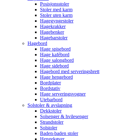
Posisjonsstoler
Stoler med karm
Stoler uten karm
Hagegyngestoler
Hagekrakker
Hagebenker
Hagebarstoler
Hagebord
Hage spisebord
Hage kafébord
Hage salongbord
Hage sidebord
Hagebord med serveringsbrett
Hage hengebord
Bordplater
Bordstativ
Hage serveringsvogner
Utebarbord
Solstoler & avslapning
Dekkstoler
Solsenger & hvilesenger
Strandstoler
Solstoler
Baden-baden stoler
Hengekøyer