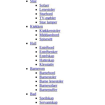
Stue
Sofaer
Lenestoler
Stuebord
TV-møbler
Stue lamper
Kjøkken
Kjøkkenstoler
Middagsbord
Spisesett
Hall
Entrébord
Entrébenker
Entréskap
Hatteskap
Klesstativ
Barnerom
Barnebord
Barnestoler
Barne lenestoler
Barnesofaer
Barnepuffer
Bad
Speilskap
Servantskap