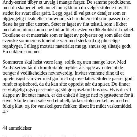
Andy-serien tilbyr et utvalg i mange farger. De samme produktene,
men du skaper et helt annet inntrykk om du velger stolene i hvitt i
stedet for svart eller grått. Legg også til valget av detaljer som er
tilgjengelig i teak eller nonwood, så har du en stol som passer i de
fleste hager eller uterom. Setet er laget av fint tekstil, som i likhet
med aluminiumsrammene bidrar til et nesten vedlikeholdsfritt møbel.
Textilene er et materiale som er laget av polyester og som tåler den
svenske sommerens lunefulle vær med sterk sol og plutselige
regnbyger. I tillegg motstår materialet mugg, smuss og slitasje godt.
En enklere sommer
Sommeren skal helst være lang, solrik og uten mange krav. Med
Andy-serien får du komfortable møbler å slappe av i uten at de
trenger å vedlikeholdes nevneverdig. Inviter vennene dine til et
upretensiøst samvær med god mat og mye latter. Stolene passer godt
rundt et spisebord, da du kan sitte oppreist når du spiser. Du finner
selvfølgelig også passende og stilige spisebord hos oss. Hvis du vil
slappe av litt etter maten, er det enkelt å legge ned ryggstøttene for å
sove. Skulle noen søle ved et uhell, tørkes stolen enkelt av med en
fuktig klut, og for vanskeligere flekker, tilsett litt mildt vaskemiddel.
4.7
44 anmeldelser