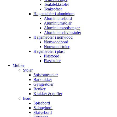
Teakdekkstoler
Teaksofaer
Hagemøbler i aluminium
Aluminiumsbord
Aluminiumstolar
Aluminiumssolsenger
Aluminiumshvilestoler
Hagemøbler i nonwood
Nonwoodbord
Nonwoodstoler
Hagemøbler i plast
Plastbord
Plaststoler
Møbler
Stoler
Spisestuestoler
Barkrakker
Gyngestoler
Benker
Krakker & puffer
Bord
Spisebord
Salongbord
Skrivebord