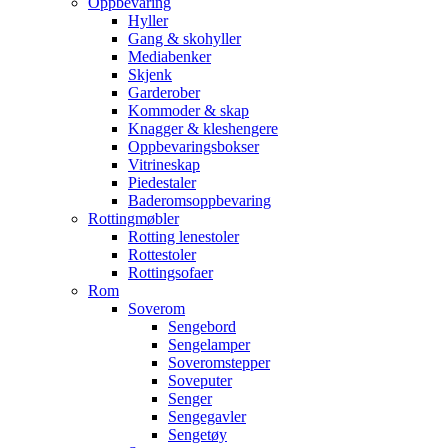
Oppbevaring
Hyller
Gang & skohyller
Mediabenker
Skjenk
Garderober
Kommoder & skap
Knagger & kleshengere
Oppbevaringsbokser
Vitrineskap
Piedestaler
Baderomsoppbevaring
Rottingmøbler
Rotting lenestoler
Rottestoler
Rottingsofaer
Rom
Soverom
Sengebord
Sengelamper
Soveromstepper
Soveputer
Senger
Sengegavler
Sengetøy