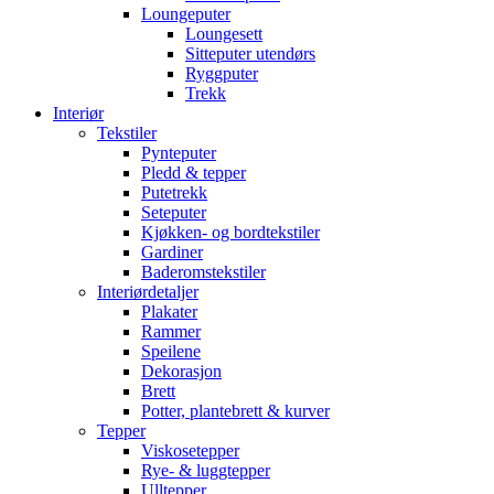
Loungeputer
Loungesett
Sitteputer utendørs
Ryggputer
Trekk
Interiør
Tekstiler
Pynteputer
Pledd & tepper
Putetrekk
Seteputer
Kjøkken- og bordtekstiler
Gardiner
Baderomstekstiler
Interiørdetaljer
Plakater
Rammer
Speilene
Dekorasjon
Brett
Potter, plantebrett & kurver
Tepper
Viskosetepper
Rye- & luggtepper
Ulltepper