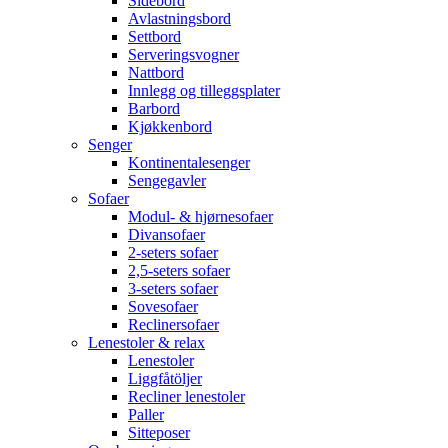
Sidebord
Avlastningsbord
Settbord
Serveringsvogner
Nattbord
Innlegg og tilleggsplater
Barbord
Kjøkkenbord
Senger
Kontinentalesenger
Sengegavler
Sofaer
Modul- & hjørnesofaer
Divansofaer
2-seters sofaer
2,5-seters sofaer
3-seters sofaer
Sovesofaer
Reclinersofaer
Lenestoler & relax
Lenestoler
Liggfåtöljer
Recliner lenestoler
Paller
Sitteposer