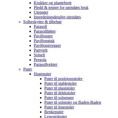
Krukker og plantebrett
Pledd & tepper for utendørs bruk
Uteputer
Innredningsdetaljer utendørs
Solbeskytter & tilbehør
Parasoll
Parasollføtter
Paviljonger
Paviljongtak
Paviljongvegger
Partytelt
Solseil
Pergola
Parasollvekter
Puter
Hageputer
Puter til posisjonsstoler
Puter til stablestoler
Puter til plaststoler
Puter til dekkstoler
Puter til solsenger
Puter til solstoler og Baden-Baden
Puter til lenestoler
Benkeputer
Lenestolputer