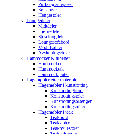
Puffs og sitteposer
Solsenger
Hengestoler
Loungedeler
Midtdeler
Hjørnedeler
Sjeselongdeler
Loungesofabord
Modulsofaer
Avslutningsdeler
Hammocker & tilbehør
Hammocker
Hammocktak
Hammock puter
Hagemøbler etter materiale
Hagemøbler i kunstrotting
Kunstrottingbord
Konstrottingstoler
Kunstrottingsolsenger
Kunstrottingsofaer
Hagemøbler i teak
Teakbord
Teakstoler
Teakhvilestoler
Teaksolsenger