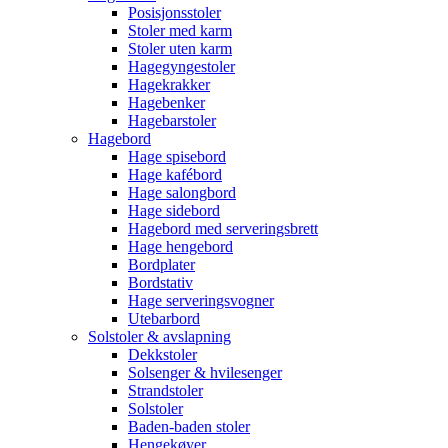
Posisjonsstoler
Stoler med karm
Stoler uten karm
Hagegyngestoler
Hagekrakker
Hagebenker
Hagebarstoler
Hagebord
Hage spisebord
Hage kafébord
Hage salongbord
Hage sidebord
Hagebord med serveringsbrett
Hage hengebord
Bordplater
Bordstativ
Hage serveringsvogner
Utebarbord
Solstoler & avslapning
Dekkstoler
Solsenger & hvilesenger
Strandstoler
Solstoler
Baden-baden stoler
Hengekøyer