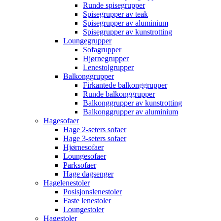
Runde spisegrupper
Spisegrupper av teak
Spisegrupper av aluminium
Spisegrupper av kunstrotting
Loungegrupper
Sofagrupper
Hjørnegrupper
Lenestolgrupper
Balkonggrupper
Firkantede balkonggrupper
Runde balkonggrupper
Balkonggrupper av kunstrotting
Balkonggrupper av aluminium
Hagesofaer
Hage 2-seters sofaer
Hage 3-seters sofaer
Hjørnesofaer
Loungesofaer
Parksofaer
Hage dagsenger
Hagelenestoler
Posisjonslenestoler
Faste lenestoler
Loungestoler
Hagestoler