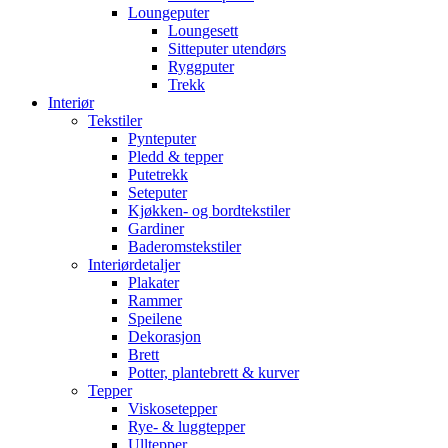
Loungeputer
Loungesett
Sitteputer utendørs
Ryggputer
Trekk
Interiør
Tekstiler
Pynteputer
Pledd & tepper
Putetrekk
Seteputer
Kjøkken- og bordtekstiler
Gardiner
Baderomstekstiler
Interiørdetaljer
Plakater
Rammer
Speilene
Dekorasjon
Brett
Potter, plantebrett & kurver
Tepper
Viskosetepper
Rye- & luggtepper
Ulltepper