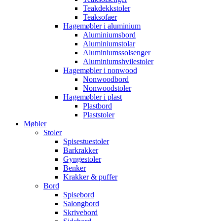
Teakdekkstoler
Teaksofaer
Hagemøbler i aluminium
Aluminiumsbord
Aluminiumstolar
Aluminiumssolsenger
Aluminiumshvilestoler
Hagemøbler i nonwood
Nonwoodbord
Nonwoodstoler
Hagemøbler i plast
Plastbord
Plaststoler
Møbler
Stoler
Spisestuestoler
Barkrakker
Gyngestoler
Benker
Krakker & puffer
Bord
Spisebord
Salongbord
Skrivebord