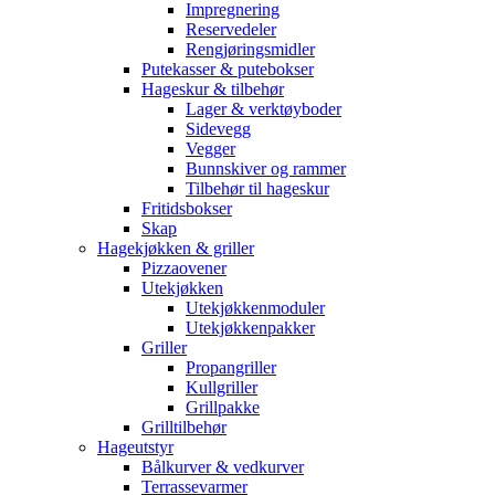
Impregnering
Reservedeler
Rengjøringsmidler
Putekasser & putebokser
Hageskur & tilbehør
Lager & verktøyboder
Sidevegg
Vegger
Bunnskiver og rammer
Tilbehør til hageskur
Fritidsbokser
Skap
Hagekjøkken & griller
Pizzaovener
Utekjøkken
Utekjøkkenmoduler
Utekjøkkenpakker
Griller
Propangriller
Kullgriller
Grillpakke
Grilltilbehør
Hageutstyr
Bålkurver & vedkurver
Terrassevarmer