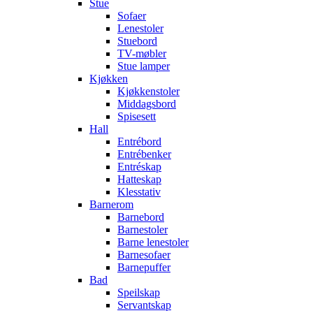
Stue
Sofaer
Lenestoler
Stuebord
TV-møbler
Stue lamper
Kjøkken
Kjøkkenstoler
Middagsbord
Spisesett
Hall
Entrébord
Entrébenker
Entréskap
Hatteskap
Klesstativ
Barnerom
Barnebord
Barnestoler
Barne lenestoler
Barnesofaer
Barnepuffer
Bad
Speilskap
Servantskap