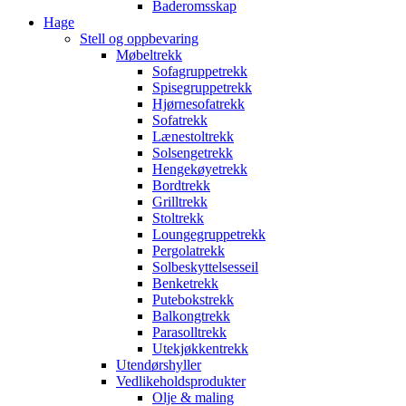
Baderomsskap
Hage
Stell og oppbevaring
Møbeltrekk
Sofagruppetrekk
Spisegruppetrekk
Hjørnesofatrekk
Sofatrekk
Lænestoltrekk
Solsengetrekk
Hengekøyetrekk
Bordtrekk
Grilltrekk
Stoltrekk
Loungegruppetrekk
Pergolatrekk
Solbeskyttelsesseil
Benketrekk
Putebokstrekk
Balkongtrekk
Parasolltrekk
Utekjøkkentrekk
Utendørshyller
Vedlikeholdsprodukter
Olje & maling