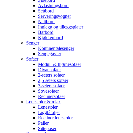
Sidebord
Avlastningsbord
Settbord
Serveringsvogner
Nattbord
Innlegg og tilleggsplater
Barbord
Kjøkkenbord
Senger
Kontinentalesenger
Sengegavler
Sofaer
Modul- & hjørnesofaer
Divansofaer
2-seters sofaer
2,5-seters sofaer
3-seters sofaer
Sovesofaer
Reclinersofaer
Lenestoler & relax
Lenestoler
Liggfåtöljer
Recliner lenestoler
Paller
Sitteposer