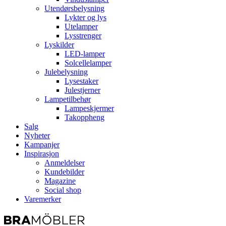
Utendørsbelysning
Lykter og lys
Utelamper
Lysstrenger
Lyskilder
LED-lamper
Solcellelamper
Julebelysning
Lysestaker
Julestjerner
Lampetilbehør
Lampeskjermer
Takoppheng
Salg
Nyheter
Kampanjer
Inspirasjon
Anmeldelser
Kundebilder
Magazine
Social shop
Varemerker