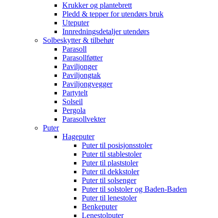
Krukker og plantebrett
Pledd & tepper for utendørs bruk
Uteputer
Innredningsdetaljer utendørs
Solbeskytter & tilbehør
Parasoll
Parasollføtter
Paviljonger
Paviljongtak
Paviljongvegger
Partytelt
Solseil
Pergola
Parasollvekter
Puter
Hageputer
Puter til posisjonsstoler
Puter til stablestoler
Puter til plaststoler
Puter til dekkstoler
Puter til solsenger
Puter til solstoler og Baden-Baden
Puter til lenestoler
Benkeputer
Lenestolputer