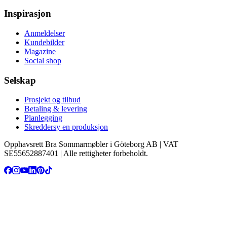
Inspirasjon
Anmeldelser
Kundebilder
Magazine
Social shop
Selskap
Prosjekt og tilbud
Betaling & levering
Planlegging
Skreddersy en produksjon
Opphavsrett Bra Sommarmøbler i Göteborg AB | VAT
SE55652887401 | Alle rettigheter forbeholdt.