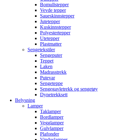
Bomullstepper
Vevde tepper
Saueskinnstepper
Jutetepper
Kuskinnstepper
Polyestertepper
Utetepper
Plastmatter
Sengetekstiler
Sengeputer
Teppet
Laken
Madrasstrekk
Putevar
Sengeteppe
Sengegavletrekk og sengetøy
Dynetrekksett
Belysning
Lamper
Taklamper
Bordlamper
Vegglamper
Gulvlamper
Plafonder
Vinduslamper