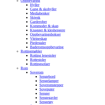
Oppbevaring
Hyller
Gang & skohyller
Mediabenker
Skjenk
Garderober
Kommoder & skap
Knagger & kleshengere
Oppbevaringsbokser
Vitrineskap
Piedestaler
Baderomsoppbevaring
Rottingmøbler
Rotting lenestoler
Rottestoler
Rottingsofaer
Rom
Soverom
Sengebord
Sengelamper
Soveromstepper
Soveputer
Senger
Sengegavler
Sengetøy