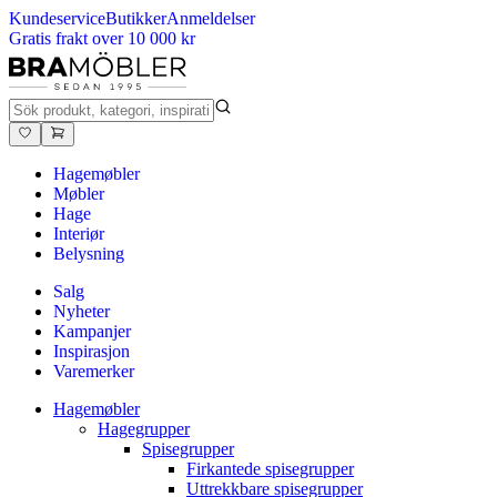
Kundeservice
Butikker
Anmeldelser
Gratis frakt over 10 000 kr
Hagemøbler
Møbler
Hage
Interiør
Belysning
Salg
Nyheter
Kampanjer
Inspirasjon
Varemerker
Hagemøbler
Hagegrupper
Spisegrupper
Firkantede spisegrupper
Uttrekkbare spisegrupper