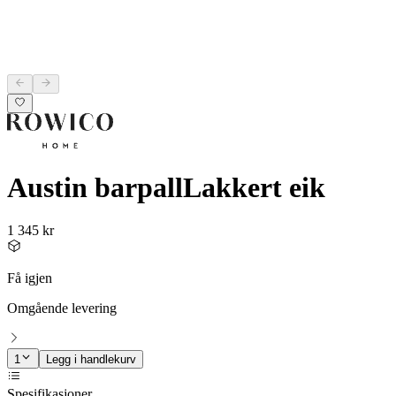
Austin barpall
Lakkert eik
1 345 kr
Få igjen
Omgående levering
1
Legg i handlekurv
Spesifikasjoner