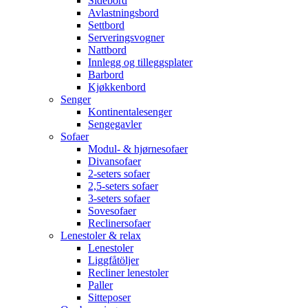
Sidebord
Avlastningsbord
Settbord
Serveringsvogner
Nattbord
Innlegg og tilleggsplater
Barbord
Kjøkkenbord
Senger
Kontinentalesenger
Sengegavler
Sofaer
Modul- & hjørnesofaer
Divansofaer
2-seters sofaer
2,5-seters sofaer
3-seters sofaer
Sovesofaer
Reclinersofaer
Lenestoler & relax
Lenestoler
Liggfåtöljer
Recliner lenestoler
Paller
Sitteposer