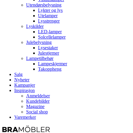
Utendørsbelysning
Lykter og lys
Utelamper
Lysstrenger
Lyskilder
LED-lamper
Solcellelamper
Julebelysning
Lysestaker
Julestjerner
Lampetilbehør
Lampeskjermer
Takoppheng
Salg
Nyheter
Kampanjer
Inspirasjon
Anmeldelser
Kundebilder
Magazine
Social shop
Varemerker