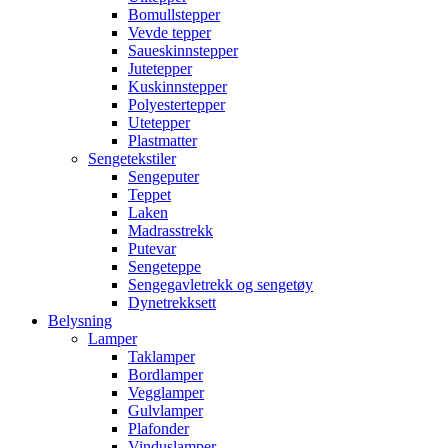
Bomullstepper
Vevde tepper
Saueskinnstepper
Jutetepper
Kuskinnstepper
Polyestertepper
Utetepper
Plastmatter
Sengetekstiler
Sengeputer
Teppet
Laken
Madrasstrekk
Putevar
Sengeteppe
Sengegavletrekk og sengetøy
Dynetrekksett
Belysning
Lamper
Taklamper
Bordlamper
Vegglamper
Gulvlamper
Plafonder
Vinduslamper