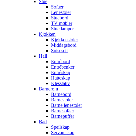
Stue
Sofaer
Lenestoler
Stuebord
TV-møbler
Stue lamper
Kjøkken
Kjøkkenstoler
Middagsbord
Spisesett
Hall
Entrébord
Entrébenker
Entréskap
Hatteskap
Klesstativ
Barnerom
Barnebord
Barnestoler
Barne lenestoler
Barnesofaer
Barnepuffer
Bad
Speilskap
Servantskap