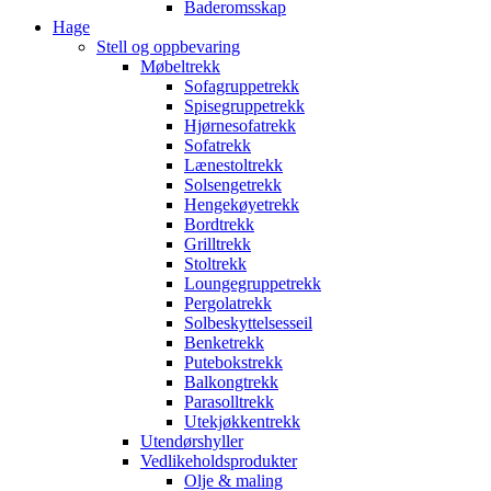
Baderomsskap
Hage
Stell og oppbevaring
Møbeltrekk
Sofagruppetrekk
Spisegruppetrekk
Hjørnesofatrekk
Sofatrekk
Lænestoltrekk
Solsengetrekk
Hengekøyetrekk
Bordtrekk
Grilltrekk
Stoltrekk
Loungegruppetrekk
Pergolatrekk
Solbeskyttelsesseil
Benketrekk
Putebokstrekk
Balkongtrekk
Parasolltrekk
Utekjøkkentrekk
Utendørshyller
Vedlikeholdsprodukter
Olje & maling