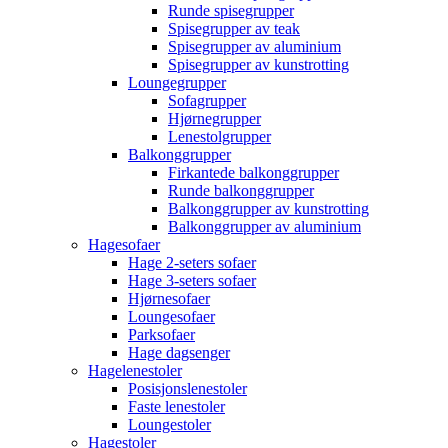
Runde spisegrupper
Spisegrupper av teak
Spisegrupper av aluminium
Spisegrupper av kunstrotting
Loungegrupper
Sofagrupper
Hjørnegrupper
Lenestolgrupper
Balkonggrupper
Firkantede balkonggrupper
Runde balkonggrupper
Balkonggrupper av kunstrotting
Balkonggrupper av aluminium
Hagesofaer
Hage 2-seters sofaer
Hage 3-seters sofaer
Hjørnesofaer
Loungesofaer
Parksofaer
Hage dagsenger
Hagelenestoler
Posisjonslenestoler
Faste lenestoler
Loungestoler
Hagestoler