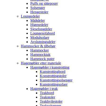
Puffs og sitteposer
Solsenger
Hengestoler
Loungedeler
Midtdeler
Hjørnedeler
Sjeselongdeler
Loungesofabord
Modulsofaer
Avslutningsdeler
Hammocker & tilbehør
Hammocker
Hammocktak
Hammock puter
Hagemøbler etter materiale
Hagemøbler i kunstrotting
Kunstrottingbord
Konstrottingstoler
Kunstrottingsolsenger
Kunstrottingsofaer
Hagemøbler i teak
Teakbord
Teakstoler
Teakhvilestoler
Teaksolsenger