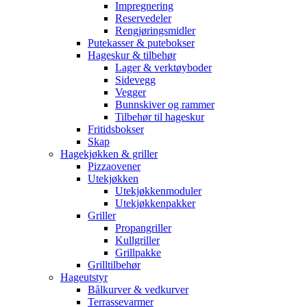
Impregnering
Reservedeler
Rengjøringsmidler
Putekasser & putebokser
Hageskur & tilbehør
Lager & verktøyboder
Sidevegg
Vegger
Bunnskiver og rammer
Tilbehør til hageskur
Fritidsbokser
Skap
Hagekjøkken & griller
Pizzaovener
Utekjøkken
Utekjøkkenmoduler
Utekjøkkenpakker
Griller
Propangriller
Kullgriller
Grillpakke
Grilltilbehør
Hageutstyr
Bålkurver & vedkurver
Terrassevarmer