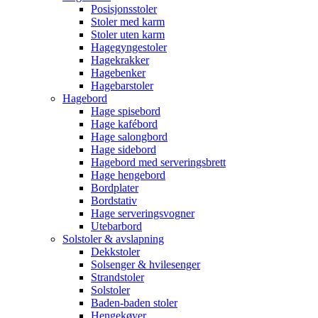
Posisjonsstoler
Stoler med karm
Stoler uten karm
Hagegyngestoler
Hagekrakker
Hagebenker
Hagebarstoler
Hagebord
Hage spisebord
Hage kafébord
Hage salongbord
Hage sidebord
Hagebord med serveringsbrett
Hage hengebord
Bordplater
Bordstativ
Hage serveringsvogner
Utebarbord
Solstoler & avslapning
Dekkstoler
Solsenger & hvilesenger
Strandstoler
Solstoler
Baden-baden stoler
Hengekøyer