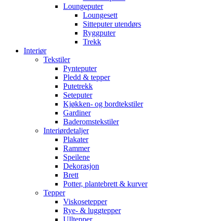
Loungeputer
Loungesett
Sitteputer utendørs
Ryggputer
Trekk
Interiør
Tekstiler
Pynteputer
Pledd & tepper
Putetrekk
Seteputer
Kjøkken- og bordtekstiler
Gardiner
Baderomstekstiler
Interiørdetaljer
Plakater
Rammer
Speilene
Dekorasjon
Brett
Potter, plantebrett & kurver
Tepper
Viskosetepper
Rye- & luggtepper
Ulltepper