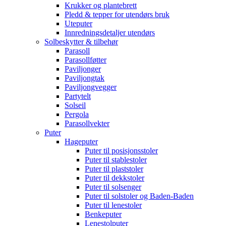
Krukker og plantebrett
Pledd & tepper for utendørs bruk
Uteputer
Innredningsdetaljer utendørs
Solbeskytter & tilbehør
Parasoll
Parasollføtter
Paviljonger
Paviljongtak
Paviljongvegger
Partytelt
Solseil
Pergola
Parasollvekter
Puter
Hageputer
Puter til posisjonsstoler
Puter til stablestoler
Puter til plaststoler
Puter til dekkstoler
Puter til solsenger
Puter til solstoler og Baden-Baden
Puter til lenestoler
Benkeputer
Lenestolputer