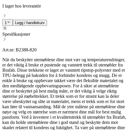
I lager hos leverantör
1
Legg i handlekurv
Spesifikasjoner
Art.nr: B2388-820
Når du beskytter utemøblene dine mot vær og temperaturendringer,
er det viktig å bruke et pustende og vanntett trekk til utemøbler fra
Brafab. ​​Disse trekkene er laget av vanntett ripstop-polyester med et
TPU-belegg på baksiden for å forhindre kondens og mugg. De er
enkle å bruke og oppbevare takket være det fleksible materialet og
den medfølgende oppbevaringsposen. For å sikre at utemøblene
dine er beskyttet på best mulig måte, er det viktig å velge riktig
størrelse på møbeltrekket. Et trekk som er for stramt kan la deler
være ubeskyttet og slite ut materialet, mens et trekk som er for stort
kan føre til vannansamling. Mål de ytre målene på utemøblene dine
nøye og velg en størrelse som er nærmest dine mål for best mulig
passform. Ved å investere i et kvalitetstrekk til utemøbler fra Brafab,
kan du holde utemøblene dine i god stand og beskytte dem mot
skader relatert til kondens og fuktighet. Ta vare på utemøblene dine