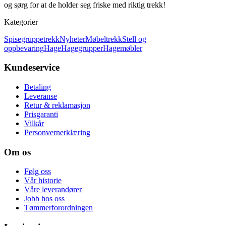
og sørg for at de holder seg friske med riktig trekk!
Kategorier
Spisegruppetrekk
Nyheter
Møbeltrekk
Stell og
oppbevaring
Hage
Hagegrupper
Hagemøbler
Kundeservice
Betaling
Leveranse
Retur & reklamasjon
Prisgaranti
Vilkår
Personvernerklæring
Om os
Følg oss
Vår historie
Våre leverandører
Jobb hos oss
Tømmerforordningen