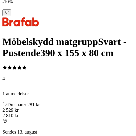
-10%
Möbelskydd matgrupp
Svart -
Pustende
390 x 155 x 80 cm
4
1 anmeldelser
Du sparer 281 kr
2 529 kr
2 810 kr
Sendes 13. august