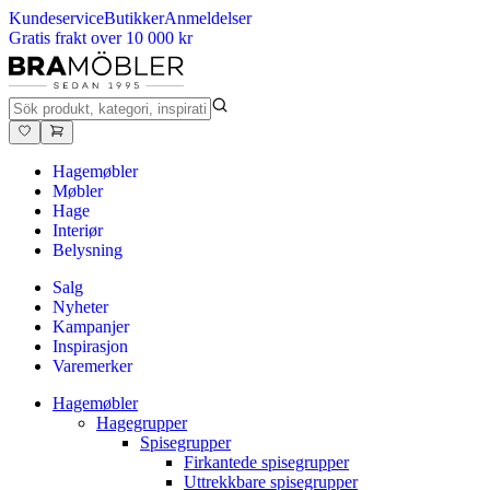
Kundeservice
Butikker
Anmeldelser
Gratis frakt over 10 000 kr
Hagemøbler
Møbler
Hage
Interiør
Belysning
Salg
Nyheter
Kampanjer
Inspirasjon
Varemerker
Hagemøbler
Hagegrupper
Spisegrupper
Firkantede spisegrupper
Uttrekkbare spisegrupper