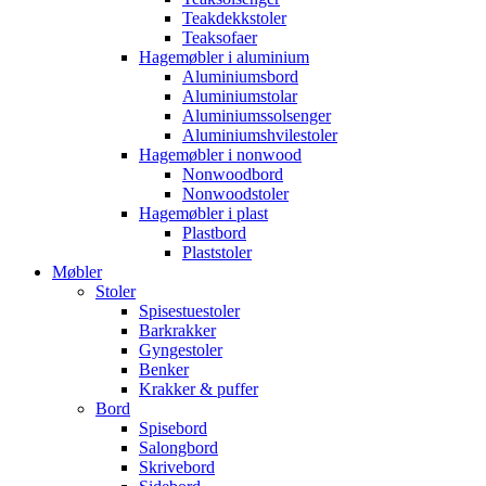
Teakdekkstoler
Teaksofaer
Hagemøbler i aluminium
Aluminiumsbord
Aluminiumstolar
Aluminiumssolsenger
Aluminiumshvilestoler
Hagemøbler i nonwood
Nonwoodbord
Nonwoodstoler
Hagemøbler i plast
Plastbord
Plaststoler
Møbler
Stoler
Spisestuestoler
Barkrakker
Gyngestoler
Benker
Krakker & puffer
Bord
Spisebord
Salongbord
Skrivebord