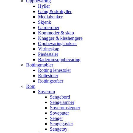
Oppbevaring
Hyller
Gang & skohyller
Mediabenker
Skjenk
Garderober
Kommoder & skap
Knagger & kleshengere
Oppbevaringsbokser
Vitrineskap
Piedestaler
Baderomsoppbevaring
Rottingmøbler
Rotting lenestoler
Rottestoler
Rottingsofaer
Rom
Soverom
Sengebord
Sengelamper
Soveromstepper
Soveputer
Senger
Sengegavler
Sengetøy