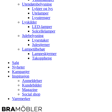
Utendørsbelysning
Lykter og lys
Utelamper
Lysstrenger
Lyskilder
LED-lamper
Solcellelamper
Julebelysning
Lysestaker
Julestjerner
Lampetilbehør
Lampeskjermer
Takoppheng
Salg
Nyheter
Kampanjer
Inspirasjon
Anmeldelser
Kundebilder
Magazine
Social shop
Varemerker