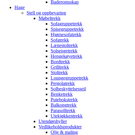
Baderomsskap
Hage
Stell og oppbevaring
Møbeltrekk
Sofagruppetrekk
Spisegruppetrekk
Hjørnesofatrekk
Sofatrekk
Lænestoltrekk
Solsengetrekk
Hengekøyetrekk
Bordtrekk
Grilltrekk
Stoltrekk
Loungegruppetrekk
Pergolatrekk
Solbeskyttelsesseil
Benketrekk
Putebokstrekk
Balkongtrekk
Parasolltrekk
Utekjøkkentrekk
Utendørshyller
Vedlikeholdsprodukter
Olje & maling