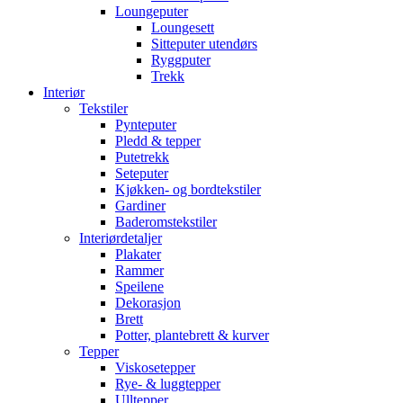
Loungeputer
Loungesett
Sitteputer utendørs
Ryggputer
Trekk
Interiør
Tekstiler
Pynteputer
Pledd & tepper
Putetrekk
Seteputer
Kjøkken- og bordtekstiler
Gardiner
Baderomstekstiler
Interiørdetaljer
Plakater
Rammer
Speilene
Dekorasjon
Brett
Potter, plantebrett & kurver
Tepper
Viskosetepper
Rye- & luggtepper
Ulltepper