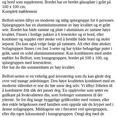
og bord som supplement. Bordet har en herdet glassplate i grått på
100 x 100 cm.
Komplett møblement
Belfort-serien tilbyr en moderne og stilig spisegruppe for 6 personer.
Spisegruppen har en aluminiumsramme av høy kvalitet og et grått
sete. Bordet har både ramme og plate i aluminium av samme høye
kvalitet. Finnes i ferdige pakker à 6 lenestoler og et bord, eller
kombiner og suppler etter ønske ved å bestille både bord og stoler
separat. Du kan også velge farge på rammen. Alt etter dine ønsker.
Sofagruppen finnes i en fast 3-seter og har tykke behagelige puter i
grått, samt en solid aluminiumsramme. Kan kombineres med andre
møbler fra Belfort, som loungegruppen, bordet på 100 x 100, og
spisegruppen med lenestolene.
Her har du din sommerdrøm av høy kvalitet.
Belfort-serien er en virkelig god investering som du kan glede deg
over ved mange anledninger. Den høye kvaliteten kombinert med en
moderne stilrenhet er noe du bør unne deg selv. Vi tilbyr friheten til
å kombinere fritt slik det passer deg. En opplevelse som setter en
gullkant på livskvaliteten din, som forlenger sommeren til det
ytterste. Se for deg lange hyggelige grillkvelder med venner, eller
den enkle helgekosen med familien som oppstår når du kryper ned i
denne sofagruppen. Middagene ute i finværet ved spisegruppen,
eller din egen luksusstund i loungegruppen. Omgi deg med de