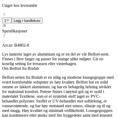
I lager hos leverantör
1
Legg i handlekurv
Spesifikasjoner
Art.nr: B4802-8
Lys lanterne laget av aluminium og er en del av vår Belfort-serie.
Finnes i flere farger og passer for mange ulike miljøer. Gir en
koselig setting for terrassen eller vinterhagen.
Om Belfort fra Brafab
Belfort-serien fra Brafab er en stilig og moderne loungegruppe med
svært komfortable sofaputer av høy kvalitet. Belfort har en solid
ramme av lakkert aluminium, og har en behagelig helning utviklet
for maksimal komfort. Putene finnes i nøytral grå og er sydd i
materialet Textilene, som er et syntetisk stoff laget av PVC-
behandlet polyester. Stoffet er UV-behandlet mot solbleking, er
vannavstøtende, og har høy motstand mot smuss, slitasje og til og
med mugg. Høy kvalitet og minimalt vedlikehold. Loungegruppen
kan kombineres etter ønske med fire byggedeler samt med lenestol