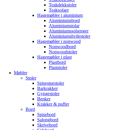
Teakdekkstoler
Teaksofaer
Hagemøbler i aluminium
Aluminiumsbord
Aluminiumstolar
Aluminiumssolsenger
Aluminiumshvilestoler
Hagemøbler i nonwood
Nonwoodbord
Nonwoodstoler
Hagemøbler i plast
Plastbord
Plaststoler
Møbler
Stoler
Spisestuestoler
Barkrakker
Gyngestoler
Benker
Krakker & puffer
Bord
Spisebord
Salongbord
Skrivebord