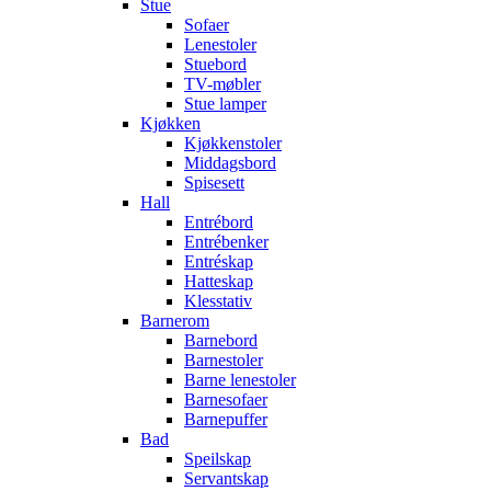
Stue
Sofaer
Lenestoler
Stuebord
TV-møbler
Stue lamper
Kjøkken
Kjøkkenstoler
Middagsbord
Spisesett
Hall
Entrébord
Entrébenker
Entréskap
Hatteskap
Klesstativ
Barnerom
Barnebord
Barnestoler
Barne lenestoler
Barnesofaer
Barnepuffer
Bad
Speilskap
Servantskap