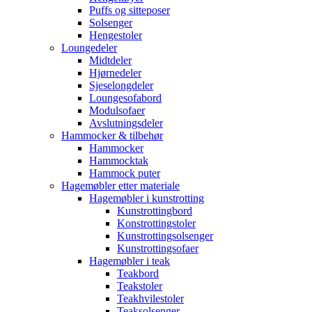
Puffs og sitteposer
Solsenger
Hengestoler
Loungedeler
Midtdeler
Hjørnedeler
Sjeselongdeler
Loungesofabord
Modulsofaer
Avslutningsdeler
Hammocker & tilbehør
Hammocker
Hammocktak
Hammock puter
Hagemøbler etter materiale
Hagemøbler i kunstrotting
Kunstrottingbord
Konstrottingstoler
Kunstrottingsolsenger
Kunstrottingsofaer
Hagemøbler i teak
Teakbord
Teakstoler
Teakhvilestoler
Teaksolsenger