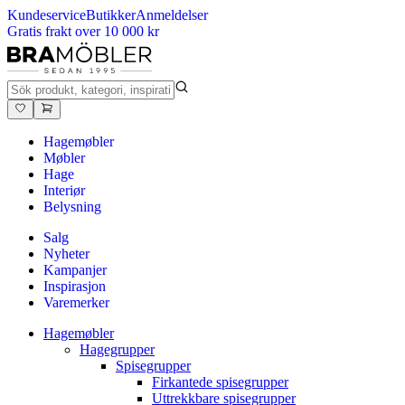
Kundeservice
Butikker
Anmeldelser
Gratis frakt over 10 000 kr
Hagemøbler
Møbler
Hage
Interiør
Belysning
Salg
Nyheter
Kampanjer
Inspirasjon
Varemerker
Hagemøbler
Hagegrupper
Spisegrupper
Firkantede spisegrupper
Uttrekkbare spisegrupper