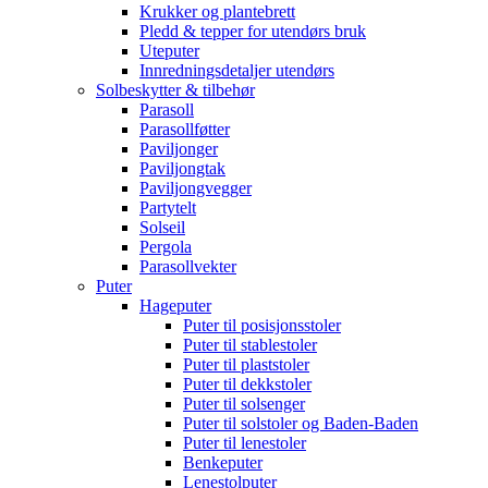
Krukker og plantebrett
Pledd & tepper for utendørs bruk
Uteputer
Innredningsdetaljer utendørs
Solbeskytter & tilbehør
Parasoll
Parasollføtter
Paviljonger
Paviljongtak
Paviljongvegger
Partytelt
Solseil
Pergola
Parasollvekter
Puter
Hageputer
Puter til posisjonsstoler
Puter til stablestoler
Puter til plaststoler
Puter til dekkstoler
Puter til solsenger
Puter til solstoler og Baden-Baden
Puter til lenestoler
Benkeputer
Lenestolputer