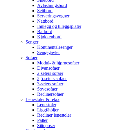
Sidebord
Avlastningsbord
Settbord
Serveringsvogner
Nattbord
Innlegg og tilleggsplater
Barbord
Kjøkkenbord
Senger
Kontinentalesenger
Sengegavler
Sofaer
Modul- & hjørnesofaer
Divansofaer
2-seters sofaer
2,5-seters sofaer
3-seters sofaer
Sovesofaer
Reclinersofaer
Lenestoler & relax
Lenestoler
Liggfåtöljer
Recliner lenestoler
Paller
Sitteposer