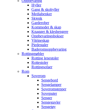
Oppbevaring
Hyller
Gang & skohyller
Mediabenker
Skjenk
Garderober
Kommoder & skap
Knagger & kleshengere
Oppbevaringsbokser
Vitrineskap
Piedestaler
Baderomsoppbevaring
Rottingmøbler
Rotting lenestoler
Rottestoler
Rottingsofaer
Rom
Soverom
Sengebord
Sengelamper
Soveromstepper
Soveputer
Senger
Sengegavler
Sengetøy