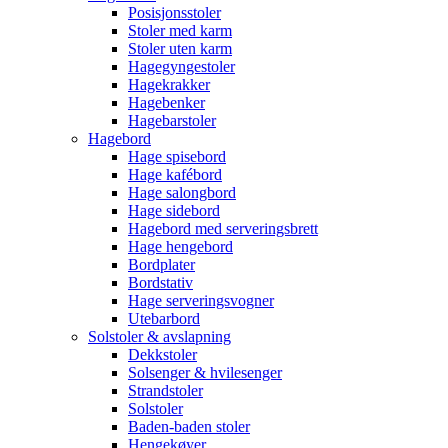
Posisjonsstoler
Stoler med karm
Stoler uten karm
Hagegyngestoler
Hagekrakker
Hagebenker
Hagebarstoler
Hagebord
Hage spisebord
Hage kafébord
Hage salongbord
Hage sidebord
Hagebord med serveringsbrett
Hage hengebord
Bordplater
Bordstativ
Hage serveringsvogner
Utebarbord
Solstoler & avslapning
Dekkstoler
Solsenger & hvilesenger
Strandstoler
Solstoler
Baden-baden stoler
Hengekøyer