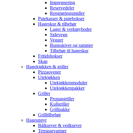
Impregnering
Reservedeler
Rengjøringsmidler
Putekasser & putebokser
Hageskur & tilbehør
Lager & verktøyboder
Sidevegg
Vegger
Bunnskiver og rammer
Tilbehør til hageskur
Fritidsbokser
Skap
Hagekjøkken & griller
Pizzaovener
Utekjøkken
Utekjøkkenmoduler
Utekjøkkenpakker
Griller
Propangriller
Kullgriller
Grillpakke
Grilltilbehør
Hageutstyr
Bålkurver & vedkurver
Terrassevarmer