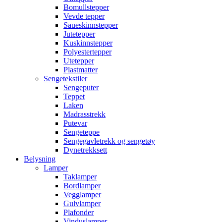
Bomullstepper
Vevde tepper
Saueskinnstepper
Jutetepper
Kuskinnstepper
Polyestertepper
Utetepper
Plastmatter
Sengetekstiler
Sengeputer
Teppet
Laken
Madrasstrekk
Putevar
Sengeteppe
Sengegavletrekk og sengetøy
Dynetrekksett
Belysning
Lamper
Taklamper
Bordlamper
Vegglamper
Gulvlamper
Plafonder
Vinduslamper