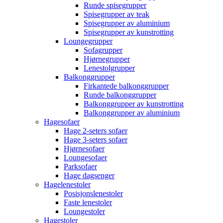
Runde spisegrupper
Spisegrupper av teak
Spisegrupper av aluminium
Spisegrupper av kunstrotting
Loungegrupper
Sofagrupper
Hjørnegrupper
Lenestolgrupper
Balkonggrupper
Firkantede balkonggrupper
Runde balkonggrupper
Balkonggrupper av kunstrotting
Balkonggrupper av aluminium
Hagesofaer
Hage 2-seters sofaer
Hage 3-seters sofaer
Hjørnesofaer
Loungesofaer
Parksofaer
Hage dagsenger
Hagelenestoler
Posisjonslenestoler
Faste lenestoler
Loungestoler
Hagestoler