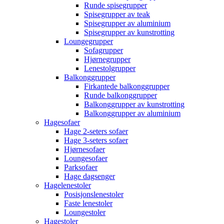
Runde spisegrupper
Spisegrupper av teak
Spisegrupper av aluminium
Spisegrupper av kunstrotting
Loungegrupper
Sofagrupper
Hjørnegrupper
Lenestolgrupper
Balkonggrupper
Firkantede balkonggrupper
Runde balkonggrupper
Balkonggrupper av kunstrotting
Balkonggrupper av aluminium
Hagesofaer
Hage 2-seters sofaer
Hage 3-seters sofaer
Hjørnesofaer
Loungesofaer
Parksofaer
Hage dagsenger
Hagelenestoler
Posisjonslenestoler
Faste lenestoler
Loungestoler
Hagestoler