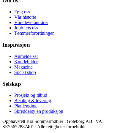
Om os
Følg oss
Vår historie
Våre leverandører
Jobb hos oss
Tømmerforordningen
Inspirasjon
Anmeldelser
Kundebilder
Magazine
Social shop
Selskap
Prosjekt og tilbud
Betaling & levering
Planlegging
Skreddersy en produksjon
Opphavsrett Bra Sommarmøbler i Göteborg AB | VAT
SE55652887401 | Alle rettigheter forbeholdt.