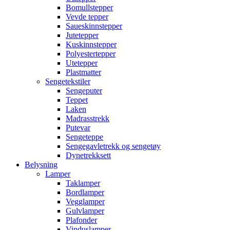
Bomullstepper
Vevde tepper
Saueskinnstepper
Jutetepper
Kuskinnstepper
Polyestertepper
Utetepper
Plastmatter
Sengetekstiler
Sengeputer
Teppet
Laken
Madrasstrekk
Putevar
Sengeteppe
Sengegavletrekk og sengetøy
Dynetrekksett
Belysning
Lamper
Taklamper
Bordlamper
Vegglamper
Gulvlamper
Plafonder
Vinduslamper