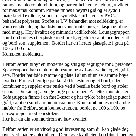
ramme av lakkert aluminium, og har en behagelig helning utviklet
for maksimal komfort. Putene finnes i nøytral grå og er sydd i
materialet Textilene, som er et syntetisk stoff laget av PVC-
behandlet polyester. Stoffet er UV-behandlet mot solbleking, er
vannavstøtende, og har høy motstand mot smuss, slitasje og til og
med mugg. Høy kvalitet og minimalt vedlikehold. Loungegruppen
kan kombineres etter ønske med fire byggedeler samt med lenestol
og bord som supplement. Bordet har en herdet glassplate i grått på
100 x 100 cm.
Komplett møblement
Belfort-serien tilbyr en moderne og stilig spisegruppe for 6 personer.
Spisegruppen har en aluminiumsramme av høy kvalitet og et grått
sete. Bordet har både ramme og plate i aluminium av samme høye
kvalitet. Finnes i ferdige pakker à 6 lenestoler og et bord, eller
kombiner og suppler etter ønske ved å bestille både bord og stoler
separat. Du kan også velge farge på rammen. Alt etter dine ønsker.
Sofagruppen finnes i en fast 3-seter og har tykke behagelige puter i
grått, samt en solid aluminiumsramme. Kan kombineres med andre
møbler fra Belfort, som loungegruppen, bordet på 100 x 100, og
spisegruppen med lenestolene.
Her har du din sommerdrøm av høy kvalitet.
Belfort-serien er en virkelig god investering som du kan glede deg
over ved mange anledninger. Den høye kvaliteten kombinert med en