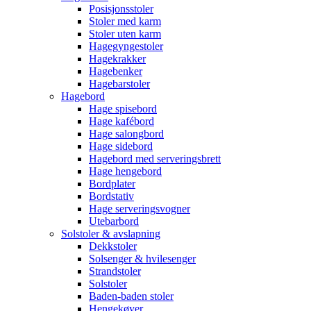
Posisjonsstoler
Stoler med karm
Stoler uten karm
Hagegyngestoler
Hagekrakker
Hagebenker
Hagebarstoler
Hagebord
Hage spisebord
Hage kafébord
Hage salongbord
Hage sidebord
Hagebord med serveringsbrett
Hage hengebord
Bordplater
Bordstativ
Hage serveringsvogner
Utebarbord
Solstoler & avslapning
Dekkstoler
Solsenger & hvilesenger
Strandstoler
Solstoler
Baden-baden stoler
Hengekøyer