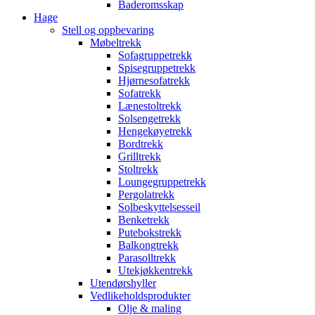
Baderomsskap
Hage
Stell og oppbevaring
Møbeltrekk
Sofagruppetrekk
Spisegruppetrekk
Hjørnesofatrekk
Sofatrekk
Lænestoltrekk
Solsengetrekk
Hengekøyetrekk
Bordtrekk
Grilltrekk
Stoltrekk
Loungegruppetrekk
Pergolatrekk
Solbeskyttelsesseil
Benketrekk
Putebokstrekk
Balkongtrekk
Parasolltrekk
Utekjøkkentrekk
Utendørshyller
Vedlikeholdsprodukter
Olje & maling