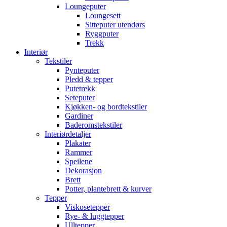
Loungeputer
Loungesett
Sitteputer utendørs
Ryggputer
Trekk
Interiør
Tekstiler
Pynteputer
Pledd & tepper
Putetrekk
Seteputer
Kjøkken- og bordtekstiler
Gardiner
Baderomstekstiler
Interiørdetaljer
Plakater
Rammer
Speilene
Dekorasjon
Brett
Potter, plantebrett & kurver
Tepper
Viskosetepper
Rye- & luggtepper
Ulltepper