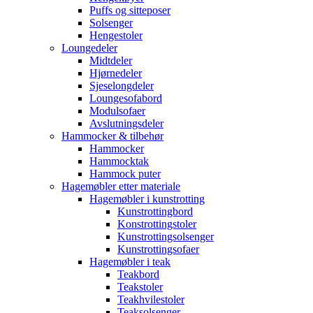
Puffs og sitteposer
Solsenger
Hengestoler
Loungedeler
Midtdeler
Hjørnedeler
Sjeselongdeler
Loungesofabord
Modulsofaer
Avslutningsdeler
Hammocker & tilbehør
Hammocker
Hammocktak
Hammock puter
Hagemøbler etter materiale
Hagemøbler i kunstrotting
Kunstrottingbord
Konstrottingstoler
Kunstrottingsolsenger
Kunstrottingsofaer
Hagemøbler i teak
Teakbord
Teakstoler
Teakhvilestoler
Teaksolsenger