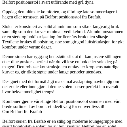
Belfort positionsstol i svart utförande med grå dyna
Oppdag den ultimate komforten, og tilbringe late sommerdager i
hagen eller terrassen på Belfort positionsstol fra Brafab.
Stolen er konstruert av solid aluminium som sikrer langvarig bruk
samtidig som den krever minimalt vedlikehold. Aluminiumsrammen
er en sterk og holdbar løsning for flere års bruk uten slitasje.
Textilene brukes til polstring, noe som gir god luftsirkulasjon for økt
komfort under varme dager.
Denne stolen har rygg-og ben-støtte slik at du kan justere stillingen
etter dine ønsker - perfekt når du vil lese en bok eller sole deg på
magen! Den robuste konstruksjonen omfavner kroppens naturlige
kurver og gir riktig støtte under lange perioder utendørs.
Designet med det formål å gi maksimal avslapning uavhengig om
det er ute eller inne gjør at denne stolen passer perfekt inn overalt
hvor bekvemmelighet trengs!
Kombiner gjerne vår stilige Belfort positionsstol sammen med vårt
brede sortiment av bord - et ideelt valg for enhver livsstil!
Om Belfort fra Brafab
Belfort-serien fra Brafab er en stilig og moderne loungegruppe med
svært komfortable sofaputer av høy kvalitet. Belfort har en solid