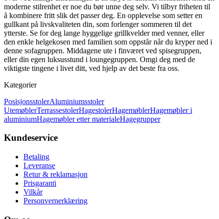
moderne stilrenhet er noe du bør unne deg selv. Vi tilbyr friheten til
å kombinere fritt slik det passer deg. En opplevelse som setter en
gullkant på livskvaliteten din, som forlenger sommeren til det
ytterste. Se for deg lange hyggelige grillkvelder med venner, eller
den enkle helgekosen med familien som oppstår når du kryper ned i
denne sofagruppen. Middagene ute i finværet ved spisegruppen,
eller din egen luksusstund i loungegruppen. Omgi deg med de
viktigste tingene i livet ditt, ved hjelp av det beste fra oss.
Kategorier
Posisjonsstoler
Aluminiumsstoler
Utemøbler
Terrassestoler
Hagestoler
Hagemøbler
Hagemøbler i
aluminium
Hagemøbler etter materiale
Hagegrupper
Kundeservice
Betaling
Leveranse
Retur & reklamasjon
Prisgaranti
Vilkår
Personvernerklæring