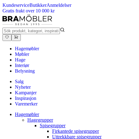
Kundeservice
Butikker
Anmeldelser
Gratis frakt over 10 000 kr
Hagemøbler
Møbler
Hage
Interiør
Belysning
Salg
Nyheter
Kampanjer
Inspirasjon
Varemerker
Hagemøbler
Hagegrupper
Spisegrupper
Firkantede spisegrupper
Uttrekkbare spisegrupper