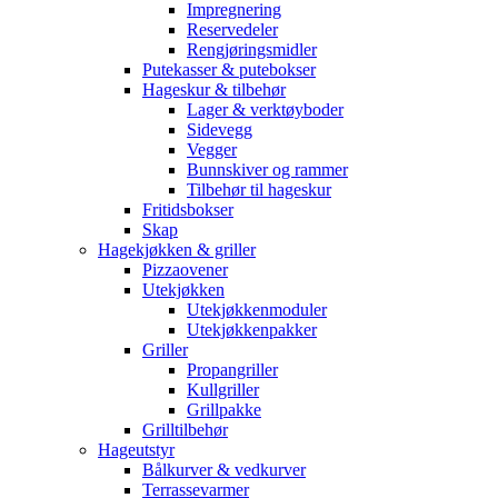
Impregnering
Reservedeler
Rengjøringsmidler
Putekasser & putebokser
Hageskur & tilbehør
Lager & verktøyboder
Sidevegg
Vegger
Bunnskiver og rammer
Tilbehør til hageskur
Fritidsbokser
Skap
Hagekjøkken & griller
Pizzaovener
Utekjøkken
Utekjøkkenmoduler
Utekjøkkenpakker
Griller
Propangriller
Kullgriller
Grillpakke
Grilltilbehør
Hageutstyr
Bålkurver & vedkurver
Terrassevarmer