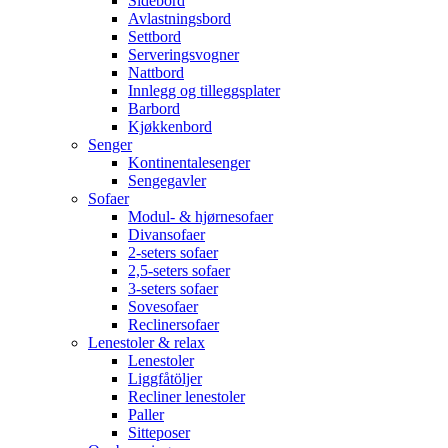
Sidebord
Avlastningsbord
Settbord
Serveringsvogner
Nattbord
Innlegg og tilleggsplater
Barbord
Kjøkkenbord
Senger
Kontinentalesenger
Sengegavler
Sofaer
Modul- & hjørnesofaer
Divansofaer
2-seters sofaer
2,5-seters sofaer
3-seters sofaer
Sovesofaer
Reclinersofaer
Lenestoler & relax
Lenestoler
Liggfåtöljer
Recliner lenestoler
Paller
Sitteposer