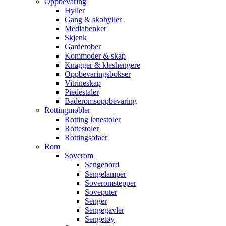
Oppbevaring
Hyller
Gang & skohyller
Mediabenker
Skjenk
Garderober
Kommoder & skap
Knagger & kleshengere
Oppbevaringsbokser
Vitrineskap
Piedestaler
Baderomsoppbevaring
Rottingmøbler
Rotting lenestoler
Rottestoler
Rottingsofaer
Rom
Soverom
Sengebord
Sengelamper
Soveromstepper
Soveputer
Senger
Sengegavler
Sengetøy