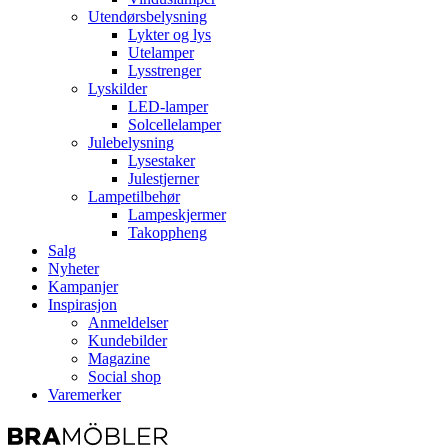
Utendørsbelysning
Lykter og lys
Utelamper
Lysstrenger
Lyskilder
LED-lamper
Solcellelamper
Julebelysning
Lysestaker
Julestjerner
Lampetilbehør
Lampeskjermer
Takoppheng
Salg
Nyheter
Kampanjer
Inspirasjon
Anmeldelser
Kundebilder
Magazine
Social shop
Varemerker