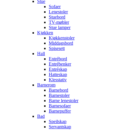
Stue
Sofaer
Lenestoler
Stuebord
TV-møbler
Stue lamper
Kjøkken
Kjøkkenstoler
Middagsbord
Spisesett
Hall
Entrébord
Entrébenker
Entréskap
Hatteskap
Klesstativ
Barnerom
Barnebord
Barnestoler
Barne lenestoler
Barnesofaer
Barnepuffer
Bad
Speilskap
Servantskap