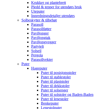
Krukker og plantebrett
Pledd & tepper for utendørs bruk
Uteputer
Innredningsdetaljer utendørs
Solbeskytter & tilbehør
Parasoll
Parasollføtter
Paviljonger
Paviljongtak
Paviljongvegger
Partytelt
Solseil
Pergola
Parasollvekter
Puter
Hageputer
Puter til posisjonsstoler
Puter til stablestoler
Puter til plaststoler
Puter til dekkstoler
Puter til solsenger
Puter til solstoler og Baden-Baden
Puter til lenestoler
Benkeputer
Lenestolputer