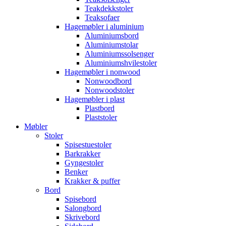
Teakdekkstoler
Teaksofaer
Hagemøbler i aluminium
Aluminiumsbord
Aluminiumstolar
Aluminiumssolsenger
Aluminiumshvilestoler
Hagemøbler i nonwood
Nonwoodbord
Nonwoodstoler
Hagemøbler i plast
Plastbord
Plaststoler
Møbler
Stoler
Spisestuestoler
Barkrakker
Gyngestoler
Benker
Krakker & puffer
Bord
Spisebord
Salongbord
Skrivebord