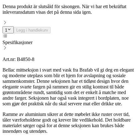
Denna produkt är slutsåld för säsongen. När vi har ett bekräftat
inleveransdatum visas det på denna sida igen.
1
Legg i handlekurv
Spesifikasjoner
Art.nr: B4850-8
Bellac mittseksjon i svart med vask fra Brafab vil gi deg en elegant
og moderne uteplass som blir et hjem for avslapning og sosiale
sammenkomster. Denne seksjonen har et tidløst design hvor den
elegante svarte fargen på rammen gir en stilig kontrast til både
grøntområdene rundt, samtidig som det er enkelt å matche med
andre farger. Seksjonen har også vask integrert i bordplaten, noe
som gjør det praktisk når du skal servere mat eller drikke ute.
Ramme av aluminium sikrer at dette møbelet ikke ruster over tid,
tåler værforholdene godt og krever lite vedlikehold. Det holdbare
materialet sørger også for at denne seksjonen kan brukes både
innendørs og utendørs.