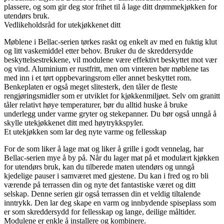
plassere, og som gir deg stor frihet til å lage ditt drømmekjøkken for
utendørs bruk.
Vedlikeholdsråd for utekjøkkenet ditt
Møblene i Bellac-serien tørkes raskt og enkelt av med en fuktig klut
og litt vaskemiddel etter behov. Bruker du de skreddersydde
beskyttelsestrekkene, vil modulene være effektivt beskyttet mot vær
og vind. Aluminium er rustfritt, men om vinteren bør møblene tas
med inn i et tørt oppbevaringsrom eller annet beskyttet rom.
Benkeplaten er også meget slitesterk, den tåler de fleste
rengjøringsmidler som er utviklet for kjøkkenmiljøet. Selv om granitt
tåler relativt høye temperaturer, bør du alltid huske å bruke
underlegg under varme gryter og stekepanner. Du bør også unngå å
skylle utekjøkkenet ditt med høytrykkspyler.
Et utekjøkken som lar deg nyte varme og fellesskap
For de som liker å lage mat og liker å grille i godt vennelag, har
Bellac-serien mye å by på. Når du lager mat på et modulært kjøkken
for utendørs bruk, kan du tilberede maten utendørs og unngå
kjedelige pauser i samværet med gjestene. Du kan i fred og ro bli
værende på terrassen din og nyte det fantastiske været og ditt
selskap. Denne serien gir også terrassen din et veldig tiltalende
inntrykk. Den lar deg skape en varm og innbydende spiseplass som
er som skreddersydd for fellesskap og lange, deilige måltider.
Modulene er enkle å installere og kombinere.