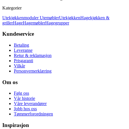
Kategorier
Utekjøkkenmoduler
Utemøbler
Utekjøkken
Hagekjøkken &
griller
Hage
Hagemøbler
Hagegrupper
Kundeservice
Betaling
Leveranse
Retur & reklamasjon
Prisgaranti
Vilkår
Personvernerklæring
Om os
Følg oss
Vår historie
Våre leverandører
Jobb hos oss
Tømmerforordningen
Inspirasjon