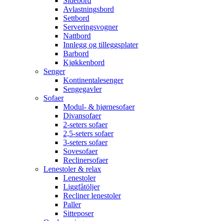
Sidebord
Avlastningsbord
Settbord
Serveringsvogner
Nattbord
Innlegg og tilleggsplater
Barbord
Kjøkkenbord
Senger
Kontinentalesenger
Sengegavler
Sofaer
Modul- & hjørnesofaer
Divansofaer
2-seters sofaer
2,5-seters sofaer
3-seters sofaer
Sovesofaer
Reclinersofaer
Lenestoler & relax
Lenestoler
Liggfåtöljer
Recliner lenestoler
Paller
Sitteposer