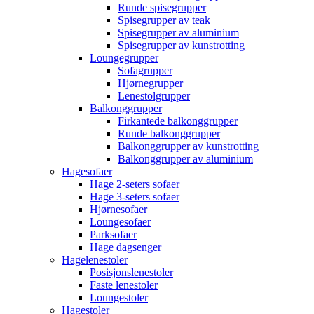
Runde spisegrupper
Spisegrupper av teak
Spisegrupper av aluminium
Spisegrupper av kunstrotting
Loungegrupper
Sofagrupper
Hjørnegrupper
Lenestolgrupper
Balkonggrupper
Firkantede balkonggrupper
Runde balkonggrupper
Balkonggrupper av kunstrotting
Balkonggrupper av aluminium
Hagesofaer
Hage 2-seters sofaer
Hage 3-seters sofaer
Hjørnesofaer
Loungesofaer
Parksofaer
Hage dagsenger
Hagelenestoler
Posisjonslenestoler
Faste lenestoler
Loungestoler
Hagestoler