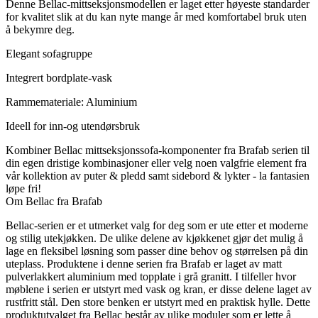
Denne Bellac-mittseksjonsmodellen er laget etter høyeste standarder
for kvalitet slik at du kan nyte mange år med komfortabel bruk uten
å bekymre deg.
Elegant sofagruppe
Integrert bordplate-vask
Rammemateriale: Aluminium
Ideell for inn-og utendørsbruk
Kombiner Bellac mittseksjonssofa-komponenter fra Brafab serien til
din egen dristige kombinasjoner eller velg noen valgfrie element fra
vår kollektion av puter & pledd samt sidebord & lykter - la fantasien
løpe fri!
Om Bellac fra Brafab
Bellac-serien er et utmerket valg for deg som er ute etter et moderne
og stilig utekjøkken. De ulike delene av kjøkkenet gjør det mulig å
lage en fleksibel løsning som passer dine behov og størrelsen på din
uteplass. Produktene i denne serien fra Brafab er laget av matt
pulverlakkert aluminium med topplate i grå granitt. I tilfeller hvor
møblene i serien er utstyrt med vask og kran, er disse delene laget av
rustfritt stål. Den store benken er utstyrt med en praktisk hylle. Dette
produktutvalget fra Bellac består av ulike moduler som er lette å