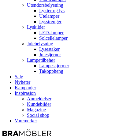
Utendørsbelysning
Lykter og lys
Utelamper
Lysstrenger
Lyskilder
LED-lamper
Solcellelamper
Julebelysning
Lysestaker
Julestjerner
Lampetilbehør
Lampeskjermer
Takoppheng
Salg
Nyheter
Kampanjer
Inspirasjon
Anmeldelser
Kundebilder
Magazine
Social shop
Varemerker