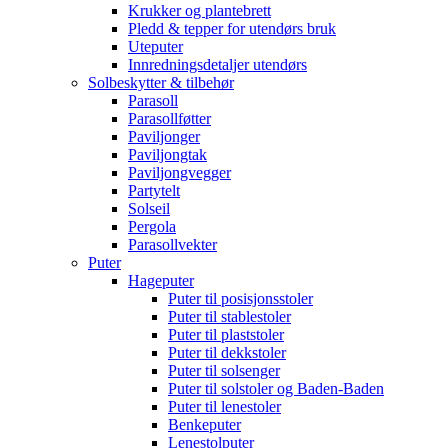
Krukker og plantebrett
Pledd & tepper for utendørs bruk
Uteputer
Innredningsdetaljer utendørs
Solbeskytter & tilbehør
Parasoll
Parasollføtter
Paviljonger
Paviljongtak
Paviljongvegger
Partytelt
Solseil
Pergola
Parasollvekter
Puter
Hageputer
Puter til posisjonsstoler
Puter til stablestoler
Puter til plaststoler
Puter til dekkstoler
Puter til solsenger
Puter til solstoler og Baden-Baden
Puter til lenestoler
Benkeputer
Lenestolputer