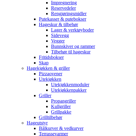
Impregnering
Reservedeler
Rengjøringsmidler
Putekasser & putebokser
Hageskur & tilbehør
Lager & verktøyboder
Sidevegg
Vegger
Bunnskiver og rammer
Tilbehør til hageskur
Fritidsbokser
Skap
Hagekjøkken & griller
Pizzaovener
Utekjøkken
Utekjøkkenmoduler
Utekjøkkenpakker
Griller
Propangriller
Kullgriller
Grillpakke
Grilltilbehør
Hageutstyr
Bålkurver & vedkurver
Terrassevarmer