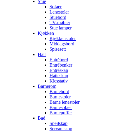
Stue
Sofaer
Lenestoler
Stuebord
TV-møbler
Stue lamper
Kjøkken
Kjøkkenstoler
Middagsbord
Spisesett
Hall
Entrébord
Entrébenker
Entréskap
Hatteskap
Klesstativ
Barnerom
Barnebord
Barnestoler
Barne lenestoler
Barnesofaer
Barnepuffer
Bad
Speilskap
Servantskap