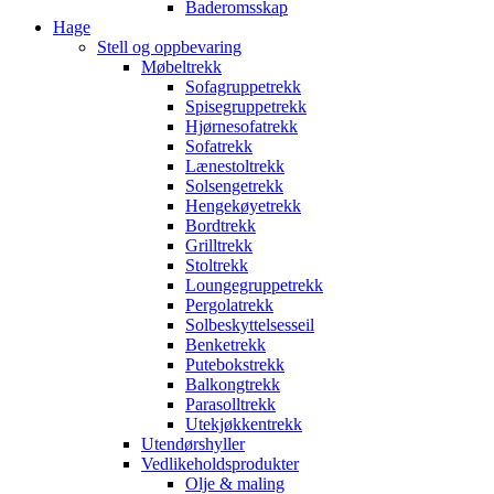
Baderomsskap
Hage
Stell og oppbevaring
Møbeltrekk
Sofagruppetrekk
Spisegruppetrekk
Hjørnesofatrekk
Sofatrekk
Lænestoltrekk
Solsengetrekk
Hengekøyetrekk
Bordtrekk
Grilltrekk
Stoltrekk
Loungegruppetrekk
Pergolatrekk
Solbeskyttelsesseil
Benketrekk
Putebokstrekk
Balkongtrekk
Parasolltrekk
Utekjøkkentrekk
Utendørshyller
Vedlikeholdsprodukter
Olje & maling