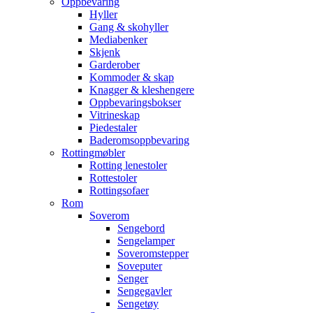
Oppbevaring
Hyller
Gang & skohyller
Mediabenker
Skjenk
Garderober
Kommoder & skap
Knagger & kleshengere
Oppbevaringsbokser
Vitrineskap
Piedestaler
Baderomsoppbevaring
Rottingmøbler
Rotting lenestoler
Rottestoler
Rottingsofaer
Rom
Soverom
Sengebord
Sengelamper
Soveromstepper
Soveputer
Senger
Sengegavler
Sengetøy