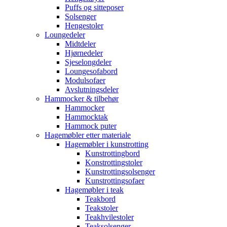
Puffs og sitteposer
Solsenger
Hengestoler
Loungedeler
Midtdeler
Hjørnedeler
Sjeselongdeler
Loungesofabord
Modulsofaer
Avslutningsdeler
Hammocker & tilbehør
Hammocker
Hammocktak
Hammock puter
Hagemøbler etter materiale
Hagemøbler i kunstrotting
Kunstrottingbord
Konstrottingstoler
Kunstrottingsolsenger
Kunstrottingsofaer
Hagemøbler i teak
Teakbord
Teakstoler
Teakhvilestoler
Teaksolsenger