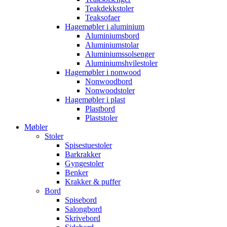
Teakdekkstoler
Teaksofaer
Hagemøbler i aluminium
Aluminiumsbord
Aluminiumstolar
Aluminiumssolsenger
Aluminiumshvilestoler
Hagemøbler i nonwood
Nonwoodbord
Nonwoodstoler
Hagemøbler i plast
Plastbord
Plaststoler
Møbler
Stoler
Spisestuestoler
Barkrakker
Gyngestoler
Benker
Krakker & puffer
Bord
Spisebord
Salongbord
Skrivebord