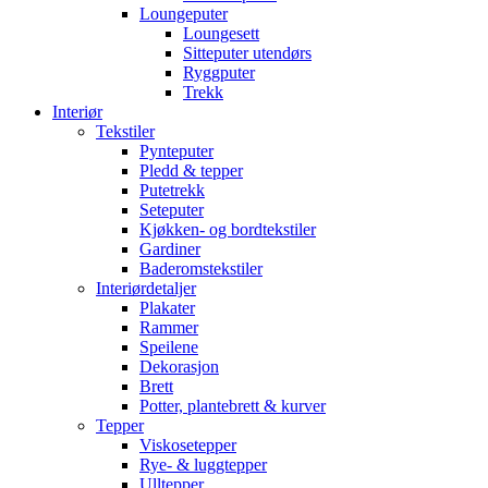
Loungeputer
Loungesett
Sitteputer utendørs
Ryggputer
Trekk
Interiør
Tekstiler
Pynteputer
Pledd & tepper
Putetrekk
Seteputer
Kjøkken- og bordtekstiler
Gardiner
Baderomstekstiler
Interiørdetaljer
Plakater
Rammer
Speilene
Dekorasjon
Brett
Potter, plantebrett & kurver
Tepper
Viskosetepper
Rye- & luggtepper
Ulltepper