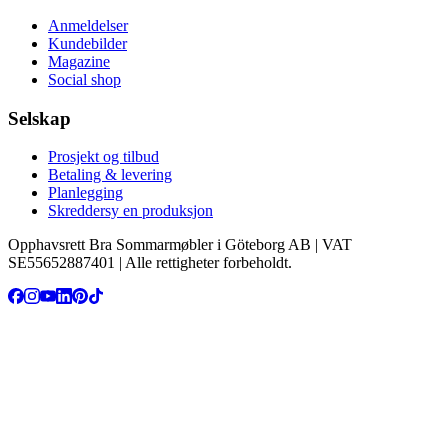
Anmeldelser
Kundebilder
Magazine
Social shop
Selskap
Prosjekt og tilbud
Betaling & levering
Planlegging
Skreddersy en produksjon
Opphavsrett Bra Sommarmøbler i Göteborg AB | VAT
SE55652887401 | Alle rettigheter forbeholdt.