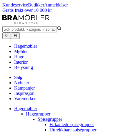
Kundeservice
Butikker
Anmeldelser
Gratis frakt over 10 000 kr
Hagemøbler
Møbler
Hage
Interiør
Belysning
Salg
Nyheter
Kampanjer
Inspirasjon
Varemerker
Hagemøbler
Hagegrupper
Spisegrupper
Firkantede spisegrupper
Uttrekkbare spisegrupper