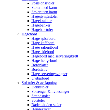
Posisjonsstoler
Stoler med karm
Stoler uten karm
Hagegyngestoler
Hagekrakker
Hagebenker
Hagebarstoler
Hagebord
Hage spisebord
Hage kafébord
Hage salongbord
Hage sidebord
Hagebord med serveringsbrett
Hage hengebord
Bordplater
Bordstativ
Hage serveringsvogner
Utebarbord
Solstoler & avslapning
Dekkstoler
Solsenger & hvilesenger
Strandstoler
Solstoler
Baden-baden stoler
Hengekøyer