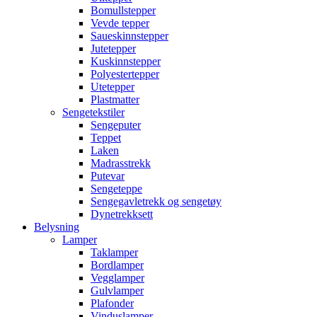
Bomullstepper
Vevde tepper
Saueskinnstepper
Jutetepper
Kuskinnstepper
Polyestertepper
Utetepper
Plastmatter
Sengetekstiler
Sengeputer
Teppet
Laken
Madrasstrekk
Putevar
Sengeteppe
Sengegavletrekk og sengetøy
Dynetrekksett
Belysning
Lamper
Taklamper
Bordlamper
Vegglamper
Gulvlamper
Plafonder
Vinduslamper