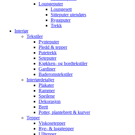
Loungeputer
Loungesett
Sitteputer utendørs
Ryggputer
Trekk
Interiør
Tekstiler
Pynteputer
Pledd & tepper
Putetrekk
Seteputer
Kjøkken- og bordtekstiler
Gardiner
Baderomstekstiler
Interiørdetaljer
Plakater
Rammer
Speilene
Dekorasjon
Brett
Potter, plantebrett & kurver
Tepper
Viskosetepper
Rye- & luggtepper
Ulltepper