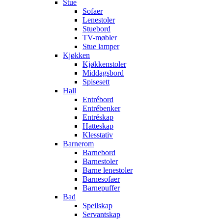
Stue
Sofaer
Lenestoler
Stuebord
TV-møbler
Stue lamper
Kjøkken
Kjøkkenstoler
Middagsbord
Spisesett
Hall
Entrébord
Entrébenker
Entréskap
Hatteskap
Klesstativ
Barnerom
Barnebord
Barnestoler
Barne lenestoler
Barnesofaer
Barnepuffer
Bad
Speilskap
Servantskap