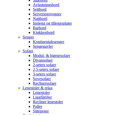
Sidebord
Avlastningsbord
Settbord
Serveringsvogner
Nattbord
Innlegg og tilleggsplater
Barbord
Kjøkkenbord
Senger
Kontinentalesenger
Sengegavler
Sofaer
Modul- & hjørnesofaer
Divansofaer
2-seters sofaer
2,5-seters sofaer
3-seters sofaer
Sovesofaer
Reclinersofaer
Lenestoler & relax
Lenestoler
Liggfåtöljer
Recliner lenestoler
Paller
Sitteposer