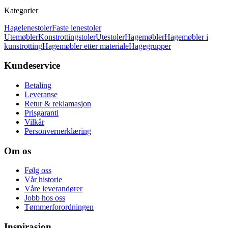
Kategorier
Hagelenestoler
Faste lenestoler
Utemøbler
Konstrottingstoler
Utestoler
Hagemøbler
Hagemøbler i
kunstrotting
Hagemøbler etter materiale
Hagegrupper
Kundeservice
Betaling
Leveranse
Retur & reklamasjon
Prisgaranti
Vilkår
Personvernerklæring
Om os
Følg oss
Vår historie
Våre leverandører
Jobb hos oss
Tømmerforordningen
Inspirasjon