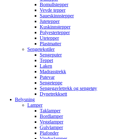
Bomullstepper
Vevde tepper
Saueskinnstepper
Jutetepper
Kuskinnstepper
Polyestertepper
Utetepper
Plastmatter
Sengetekstiler
Sengeputer
Teppet
Laken
Madrasstrekk
Putevar
Sengeteppe
Sengegavletrekk og sengetøy
Dynetrekksett
Belysning
Lamper
Taklamper
Bordlamper
Vegglamper
Gulvlamper
Plafonder
Vinduslamper