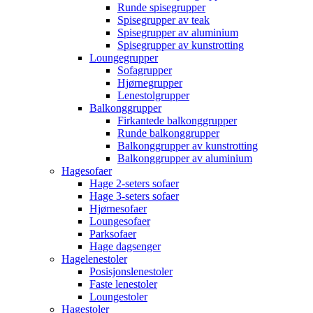
Runde spisegrupper
Spisegrupper av teak
Spisegrupper av aluminium
Spisegrupper av kunstrotting
Loungegrupper
Sofagrupper
Hjørnegrupper
Lenestolgrupper
Balkonggrupper
Firkantede balkonggrupper
Runde balkonggrupper
Balkonggrupper av kunstrotting
Balkonggrupper av aluminium
Hagesofaer
Hage 2-seters sofaer
Hage 3-seters sofaer
Hjørnesofaer
Loungesofaer
Parksofaer
Hage dagsenger
Hagelenestoler
Posisjonslenestoler
Faste lenestoler
Loungestoler
Hagestoler