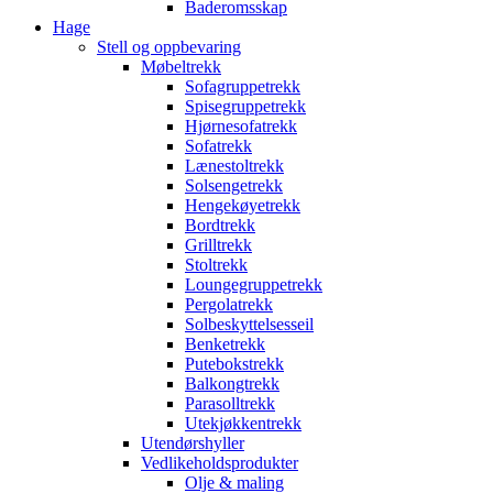
Baderomsskap
Hage
Stell og oppbevaring
Møbeltrekk
Sofagruppetrekk
Spisegruppetrekk
Hjørnesofatrekk
Sofatrekk
Lænestoltrekk
Solsengetrekk
Hengekøyetrekk
Bordtrekk
Grilltrekk
Stoltrekk
Loungegruppetrekk
Pergolatrekk
Solbeskyttelsesseil
Benketrekk
Putebokstrekk
Balkongtrekk
Parasolltrekk
Utekjøkkentrekk
Utendørshyller
Vedlikeholdsprodukter
Olje & maling