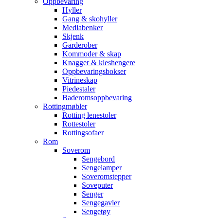
Oppbevaring
Hyller
Gang & skohyller
Mediabenker
Skjenk
Garderober
Kommoder & skap
Knagger & kleshengere
Oppbevaringsbokser
Vitrineskap
Piedestaler
Baderomsoppbevaring
Rottingmøbler
Rotting lenestoler
Rottestoler
Rottingsofaer
Rom
Soverom
Sengebord
Sengelamper
Soveromstepper
Soveputer
Senger
Sengegavler
Sengetøy