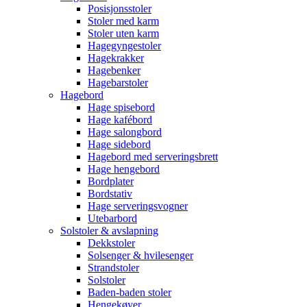
Posisjonsstoler
Stoler med karm
Stoler uten karm
Hagegyngestoler
Hagekrakker
Hagebenker
Hagebarstoler
Hagebord
Hage spisebord
Hage kafébord
Hage salongbord
Hage sidebord
Hagebord med serveringsbrett
Hage hengebord
Bordplater
Bordstativ
Hage serveringsvogner
Utebarbord
Solstoler & avslapning
Dekkstoler
Solsenger & hvilesenger
Strandstoler
Solstoler
Baden-baden stoler
Hengekøyer