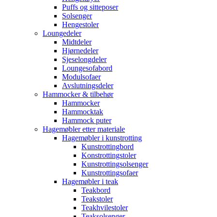
Puffs og sitteposer
Solsenger
Hengestoler
Loungedeler
Midtdeler
Hjørnedeler
Sjeselongdeler
Loungesofabord
Modulsofaer
Avslutningsdeler
Hammocker & tilbehør
Hammocker
Hammocktak
Hammock puter
Hagemøbler etter materiale
Hagemøbler i kunstrotting
Kunstrottingbord
Konstrottingstoler
Kunstrottingsolsenger
Kunstrottingsofaer
Hagemøbler i teak
Teakbord
Teakstoler
Teakhvilestoler
Teaksolsenger