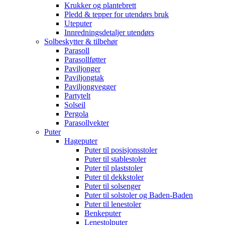
Krukker og plantebrett
Pledd & tepper for utendørs bruk
Uteputer
Innredningsdetaljer utendørs
Solbeskytter & tilbehør
Parasoll
Parasollføtter
Paviljonger
Paviljongtak
Paviljongvegger
Partytelt
Solseil
Pergola
Parasollvekter
Puter
Hageputer
Puter til posisjonsstoler
Puter til stablestoler
Puter til plaststoler
Puter til dekkstoler
Puter til solsenger
Puter til solstoler og Baden-Baden
Puter til lenestoler
Benkeputer
Lenestolputer