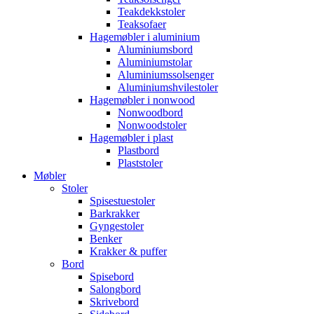
Teakdekkstoler
Teaksofaer
Hagemøbler i aluminium
Aluminiumsbord
Aluminiumstolar
Aluminiumssolsenger
Aluminiumshvilestoler
Hagemøbler i nonwood
Nonwoodbord
Nonwoodstoler
Hagemøbler i plast
Plastbord
Plaststoler
Møbler
Stoler
Spisestuestoler
Barkrakker
Gyngestoler
Benker
Krakker & puffer
Bord
Spisebord
Salongbord
Skrivebord