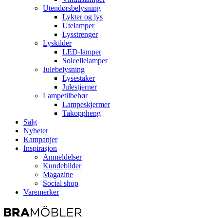
Utendørsbelysning
Lykter og lys
Utelamper
Lysstrenger
Lyskilder
LED-lamper
Solcellelamper
Julebelysning
Lysestaker
Julestjerner
Lampetilbehør
Lampeskjermer
Takoppheng
Salg
Nyheter
Kampanjer
Inspirasjon
Anmeldelser
Kundebilder
Magazine
Social shop
Varemerker