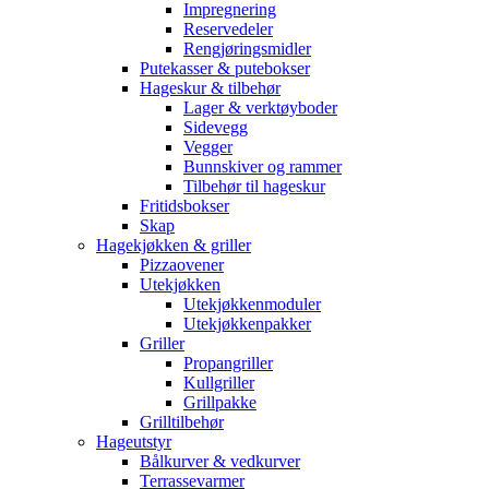
Impregnering
Reservedeler
Rengjøringsmidler
Putekasser & putebokser
Hageskur & tilbehør
Lager & verktøyboder
Sidevegg
Vegger
Bunnskiver og rammer
Tilbehør til hageskur
Fritidsbokser
Skap
Hagekjøkken & griller
Pizzaovener
Utekjøkken
Utekjøkkenmoduler
Utekjøkkenpakker
Griller
Propangriller
Kullgriller
Grillpakke
Grilltilbehør
Hageutstyr
Bålkurver & vedkurver
Terrassevarmer