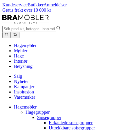
Kundeservice
Butikker
Anmeldelser
Gratis frakt over 10 000 kr
Hagemøbler
Møbler
Hage
Interiør
Belysning
Salg
Nyheter
Kampanjer
Inspirasjon
Varemerker
Hagemøbler
Hagegrupper
Spisegrupper
Firkantede spisegrupper
Uttrekkbare spisegrupper