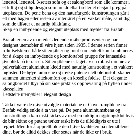
lenestol, lenestol, 3-seters sofa og et salongbord som alle kommer i
et luftig og stilig design som umiddelbart setter et elegant preg på
uteplassen. De pene bena og den naturfargede kunstrottingen går i
ett med hagen eller resten av interiøret på en vakker måte, samtidig
som de tilfører et naturlig blikkfang.
Skap en innbydende og elegant uteplass med møbler fra Brafab
Brafab er en av markedets ledende møbelprodusenter og har
designet utemøbler til våre hjem siden 1935. I denne serien finner
friluftselskeren både sittemøbler og bord som enkelt kan kombineres
for å skape en innbydende og komfortabel gruppe for fantastiske
øyeblikk på terrassen. Sittemøblene er laget av en robust ramme av
pulverlakkert aluminium kledd med naturlig kunstrotting i et vakkert
mønster. De høye rammene og myke putene i lett olefinstoff skaper
sammen utmerket sittekomfort og en koselig følelse. Det elegante
salongbordet tilbyr på sin side praktisk oppbevaring på hyllen under
glassplaten.
Lettstelte utemøbler i elegant design
Takket være de nøye utvalgte materialene er Covelo-møblene fra
Brafab veldig enkle å ta vare på. De pene aluminiumsbena og
kunstrottingen kan raskt tørkes av med en fuktig rengjøringsklut hvis
de blir skitne og putene tørker raskt hvis de tilfeldigvis er ute i
regnet. Men for å opprettholde den høye kvaliteten på utemøblene
dine, bør de alltid dekkes eller settes når de ikke er i bruk.