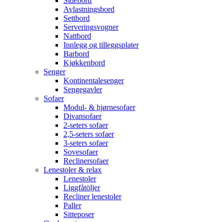
Sidebord
Avlastningsbord
Settbord
Serveringsvogner
Nattbord
Innlegg og tilleggsplater
Barbord
Kjøkkenbord
Senger
Kontinentalesenger
Sengegavler
Sofaer
Modul- & hjørnesofaer
Divansofaer
2-seters sofaer
2,5-seters sofaer
3-seters sofaer
Sovesofaer
Reclinersofaer
Lenestoler & relax
Lenestoler
Liggfåtöljer
Recliner lenestoler
Paller
Sitteposer