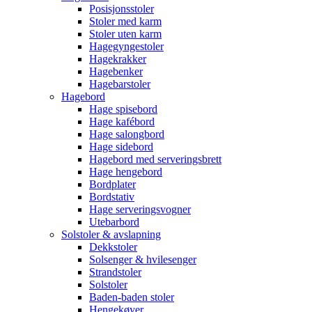
Posisjonsstoler
Stoler med karm
Stoler uten karm
Hagegyngestoler
Hagekrakker
Hagebenker
Hagebarstoler
Hagebord
Hage spisebord
Hage kafébord
Hage salongbord
Hage sidebord
Hagebord med serveringsbrett
Hage hengebord
Bordplater
Bordstativ
Hage serveringsvogner
Utebarbord
Solstoler & avslapning
Dekkstoler
Solsenger & hvilesenger
Strandstoler
Solstoler
Baden-baden stoler
Hengekøyer