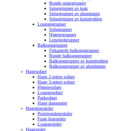
Runde spisegrupper
Spisegrupper av teak
Spisegrupper av aluminium
Spisegrupper av kunstrotting
Loungegrupper
Sofagrupper
Hjørnegrupper
Lenestolgrupper
Balkonggrupper
Firkantede balkonggrupper
Runde balkonggrupper
Balkonggrupper av kunstrotting
Balkonggrupper av aluminium
Hagesofaer
Hage 2-seters sofaer
Hage 3-seters sofaer
Hjørnesofaer
Loungesofaer
Parksofaer
Hage dagsenger
Hagelenestoler
Posisjonslenestoler
Faste lenestoler
Loungestoler
Hagestoler