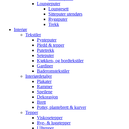
Loungeputer
Loungesett
Sitteputer utendørs
Ryggputer
Trekk
Interiør
Tekstiler
Pynteputer
Pledd & tepper
Putetrekk
Seteputer
Kjøkken- og bordtekstiler
Gardiner
Baderomstekstiler
Interiørdetaljer
Plakater
Rammer
Speilene
Dekorasjon
Brett
Potter, plantebrett & kurver
Tepper
Viskosetepper
Rye- & luggtepper
Ulltepper