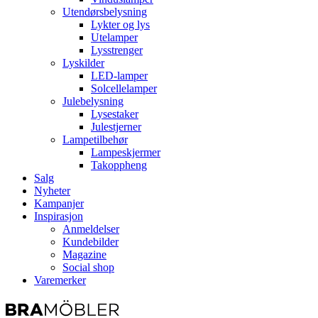
Utendørsbelysning
Lykter og lys
Utelamper
Lysstrenger
Lyskilder
LED-lamper
Solcellelamper
Julebelysning
Lysestaker
Julestjerner
Lampetilbehør
Lampeskjermer
Takoppheng
Salg
Nyheter
Kampanjer
Inspirasjon
Anmeldelser
Kundebilder
Magazine
Social shop
Varemerker