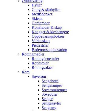
Oppbevaring
Hyller
Gang & skohyller
Mediabenker
Skjenk
Garderober
Kommoder & skap
Knagger & kleshengere
Oppbevaringsbokser
Vitrineskap
Piedestaler
Baderomsoppbevaring
Rottingmøbler
Rotting lenestoler
Rottestoler
Rottingsofaer
Rom
Soverom
Sengebord
Sengelamper
Soveromstepper
Soveputer
Senger
Sengegavler
Sengetøy