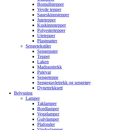
Bomullstepper
Vevde tepper
Saueskinnstepper
Jutetepper
Kuskinnstepper
Polyestertepper
Utetepper
Plastmatter
Sengetekstiler
Sengeputer
Teppet
Laken
Madrasstrekk
Putevar
Sengeteppe
Sengegavletrekk og sengetøy
Dynetrekksett
Belysning
Lamper
Taklamper
Bordlamper
Vegglamper
Gulvlamper
Plafonder
Vinduslamper