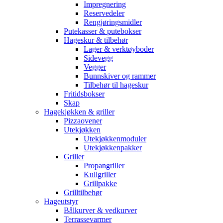
Impregnering
Reservedeler
Rengjøringsmidler
Putekasser & putebokser
Hageskur & tilbehør
Lager & verktøyboder
Sidevegg
Vegger
Bunnskiver og rammer
Tilbehør til hageskur
Fritidsbokser
Skap
Hagekjøkken & griller
Pizzaovener
Utekjøkken
Utekjøkkenmoduler
Utekjøkkenpakker
Griller
Propangriller
Kullgriller
Grillpakke
Grilltilbehør
Hageutstyr
Bålkurver & vedkurver
Terrassevarmer