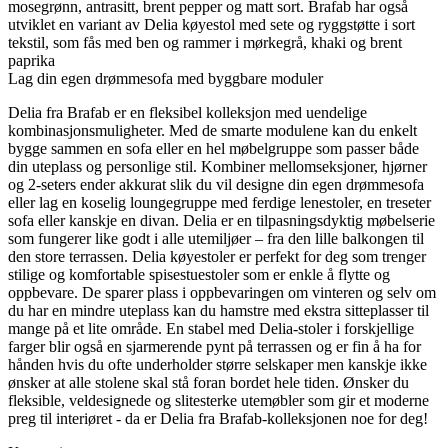
mosegrønn, antrasitt, brent pepper og matt sort. Brafab har også
utviklet en variant av Delia køyestol med sete og ryggstøtte i sort
tekstil, som fås med ben og rammer i mørkegrå, khaki og brent
paprika
Lag din egen drømmesofa med byggbare moduler
Delia fra Brafab er en fleksibel kolleksjon med uendelige
kombinasjonsmuligheter. Med de smarte modulene kan du enkelt
bygge sammen en sofa eller en hel møbelgruppe som passer både
din uteplass og personlige stil. Kombiner mellomseksjoner, hjørner
og 2-seters ender akkurat slik du vil designe din egen drømmesofa
eller lag en koselig loungegruppe med ferdige lenestoler, en treseter
sofa eller kanskje en divan. Delia er en tilpasningsdyktig møbelserie
som fungerer like godt i alle utemiljøer – fra den lille balkongen til
den store terrassen. Delia køyestoler er perfekt for deg som trenger
stilige og komfortable spisestuestoler som er enkle å flytte og
oppbevare. De sparer plass i oppbevaringen om vinteren og selv om
du har en mindre uteplass kan du hamstre med ekstra sitteplasser til
mange på et lite område. En stabel med Delia-stoler i forskjellige
farger blir også en sjarmerende pynt på terrassen og er fin å ha for
hånden hvis du ofte underholder større selskaper men kanskje ikke
ønsker at alle stolene skal stå foran bordet hele tiden. Ønsker du
fleksible, veldesignede og slitesterke utemøbler som gir et moderne
preg til interiøret - da er Delia fra Brafab-kolleksjonen noe for deg!