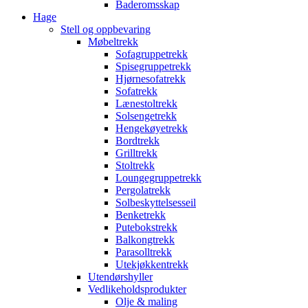
Baderomsskap
Hage
Stell og oppbevaring
Møbeltrekk
Sofagruppetrekk
Spisegruppetrekk
Hjørnesofatrekk
Sofatrekk
Lænestoltrekk
Solsengetrekk
Hengekøyetrekk
Bordtrekk
Grilltrekk
Stoltrekk
Loungegruppetrekk
Pergolatrekk
Solbeskyttelsesseil
Benketrekk
Putebokstrekk
Balkongtrekk
Parasolltrekk
Utekjøkkentrekk
Utendørshyller
Vedlikeholdsprodukter
Olje & maling