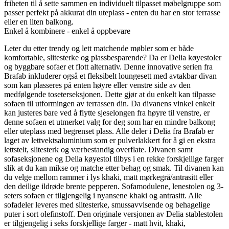
friheten til å sette sammen en individuelt tilpasset møbelgruppe som
passer perfekt på akkurat din uteplass - enten du har en stor terrasse
eller en liten balkong.
Enkel å kombinere - enkel å oppbevare
Leter du etter trendy og lett matchende møbler som er både
komfortable, slitesterke og plassbesparende? Da er Delia køyestoler
og byggbare sofaer et flott alternativ. Denne innovative serien fra
Brafab inkluderer også et fleksibelt loungesett med avtakbar divan
som kan plasseres på enten høyre eller venstre side av den
medfølgende toseterseksjonen. Dette gjør at du enkelt kan tilpasse
sofaen til utformingen av terrassen din. Da divanens vinkel enkelt
kan justeres bare ved å flytte sjeselongen fra høyre til venstre, er
denne sofaen et utmerket valg for deg som har en mindre balkong
eller uteplass med begrenset plass. Alle deler i Delia fra Brafab er
laget av lettvektsaluminium som er pulverlakkert for å gi en ekstra
lettstelt, slitesterk og værbestandig overflate. Divanen samt
sofaseksjonene og Delia køyestol tilbys i en rekke forskjellige farger
slik at du kan mikse og matche etter behag og smak. Til divanen kan
du velge mellom rammer i lys khaki, matt mørkegrå/antrasitt eller
den deilige ildrøde brente pepperen. Sofamodulene, lenestolen og 3-
seters sofaen er tilgjengelig i nyansene khaki og antrasitt. Alle
sofadeler leveres med slitesterke, smussavvisende og behagelige
puter i sort olefinstoff. Den originale versjonen av Delia stablestolen
er tilgjengelig i seks forskjellige farger - matt hvit, khaki,