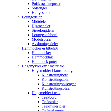
Puffs og sitteposer
Solsenger
Hengestoler
Loungedeler
Midtdeler
Hjørnedeler
Sjeselongdeler
Loungesofabord
Modulsofaer
Avslutningsdeler
Hammocker & tilbehør
Hammocker
Hammocktak
Hammock puter
Hagemøbler etter materiale
Hagemøbler i kunstrotting
Kunstrottingbord
Konstrottingstoler
Kunstrottingsolsenger
Kunstrottingsofaer
Hagemøbler i teak
Teakbord
Teakstoler
Teakhvilestoler
Teaksolsenger