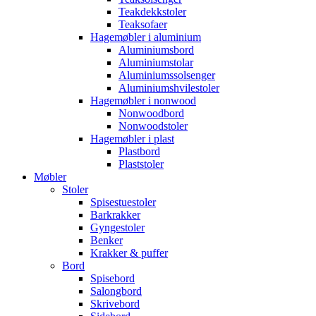
Teakdekkstoler
Teaksofaer
Hagemøbler i aluminium
Aluminiumsbord
Aluminiumstolar
Aluminiumssolsenger
Aluminiumshvilestoler
Hagemøbler i nonwood
Nonwoodbord
Nonwoodstoler
Hagemøbler i plast
Plastbord
Plaststoler
Møbler
Stoler
Spisestuestoler
Barkrakker
Gyngestoler
Benker
Krakker & puffer
Bord
Spisebord
Salongbord
Skrivebord