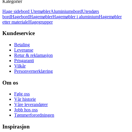
Kategorier
Hage sidebord
Utemøbler
Aluminiumsbord
Utendørs
bord
Hagebord
Hagemøbler
Hagemøbler i aluminium
Hagemøbler
etter materiale
Hagegrupper
Kundeservice
Betaling
Leveranse
Retur & reklamasjon
Prisgaranti
Vilkår
Personvernerklæring
Om os
Følg oss
Vår historie
Våre leverandører
Jobb hos oss
Tømmerforordningen
Inspirasjon