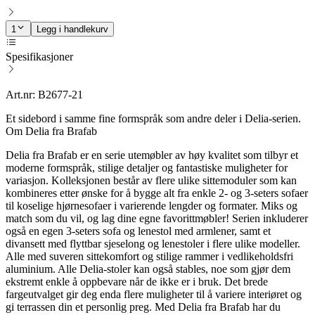
1
Legg i handlekurv
Spesifikasjoner
Art.nr: B2677-21
Et sidebord i samme fine formspråk som andre deler i Delia-serien.
Om Delia fra Brafab
Delia fra Brafab er en serie utemøbler av høy kvalitet som tilbyr et
moderne formspråk, stilige detaljer og fantastiske muligheter for
variasjon. Kolleksjonen består av flere ulike sittemoduler som kan
kombineres etter ønske for å bygge alt fra enkle 2- og 3-seters sofaer
til koselige hjørnesofaer i varierende lengder og formater. Miks og
match som du vil, og lag dine egne favorittmøbler! Serien inkluderer
også en egen 3-seters sofa og lenestol med armlener, samt et
divansett med flyttbar sjeselong og lenestoler i flere ulike modeller.
Alle med suveren sittekomfort og stilige rammer i vedlikeholdsfri
aluminium. Alle Delia-stoler kan også stables, noe som gjør dem
ekstremt enkle å oppbevare når de ikke er i bruk. Det brede
fargeutvalget gir deg enda flere muligheter til å variere interiøret og
gi terrassen din et personlig preg. Med Delia fra Brafab har du