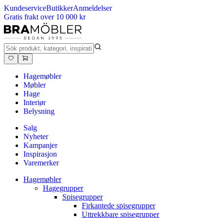
Kundeservice
Butikker
Anmeldelser
Gratis frakt over 10 000 kr
Hagemøbler
Møbler
Hage
Interiør
Belysning
Salg
Nyheter
Kampanjer
Inspirasjon
Varemerker
Hagemøbler
Hagegrupper
Spisegrupper
Firkantede spisegrupper
Uttrekkbare spisegrupper