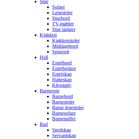
Stue
Sofaer
Lenestoler
Stuebord
TV-møbler
Stue lamper
Kjøkken
Kjøkkenstoler
Middagsbord
Spisesett
Hall
Entrébord
Entrébenker
Entréskap
Hatteskap
Klesstativ
Barnerom
Barnebord
Barnestoler
Barne lenestoler
Barnesofaer
Barnepuffer
Bad
Speilskap
Servantskap