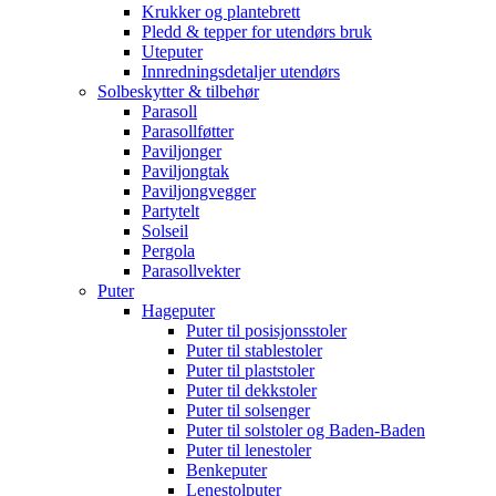
Krukker og plantebrett
Pledd & tepper for utendørs bruk
Uteputer
Innredningsdetaljer utendørs
Solbeskytter & tilbehør
Parasoll
Parasollføtter
Paviljonger
Paviljongtak
Paviljongvegger
Partytelt
Solseil
Pergola
Parasollvekter
Puter
Hageputer
Puter til posisjonsstoler
Puter til stablestoler
Puter til plaststoler
Puter til dekkstoler
Puter til solsenger
Puter til solstoler og Baden-Baden
Puter til lenestoler
Benkeputer
Lenestolputer