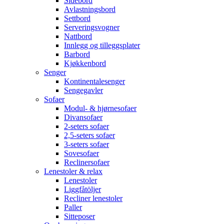
Sidebord
Avlastningsbord
Settbord
Serveringsvogner
Nattbord
Innlegg og tilleggsplater
Barbord
Kjøkkenbord
Senger
Kontinentalesenger
Sengegavler
Sofaer
Modul- & hjørnesofaer
Divansofaer
2-seters sofaer
2,5-seters sofaer
3-seters sofaer
Sovesofaer
Reclinersofaer
Lenestoler & relax
Lenestoler
Liggfåtöljer
Recliner lenestoler
Paller
Sitteposer