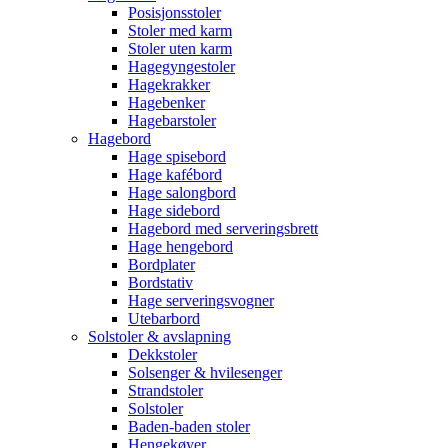
Posisjonsstoler
Stoler med karm
Stoler uten karm
Hagegyngestoler
Hagekrakker
Hagebenker
Hagebarstoler
Hagebord
Hage spisebord
Hage kafébord
Hage salongbord
Hage sidebord
Hagebord med serveringsbrett
Hage hengebord
Bordplater
Bordstativ
Hage serveringsvogner
Utebarbord
Solstoler & avslapning
Dekkstoler
Solsenger & hvilesenger
Strandstoler
Solstoler
Baden-baden stoler
Hengekøyer