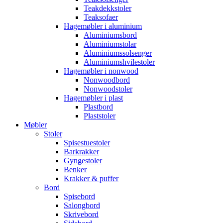
Teakdekkstoler
Teaksofaer
Hagemøbler i aluminium
Aluminiumsbord
Aluminiumstolar
Aluminiumssolsenger
Aluminiumshvilestoler
Hagemøbler i nonwood
Nonwoodbord
Nonwoodstoler
Hagemøbler i plast
Plastbord
Plaststoler
Møbler
Stoler
Spisestuestoler
Barkrakker
Gyngestoler
Benker
Krakker & puffer
Bord
Spisebord
Salongbord
Skrivebord