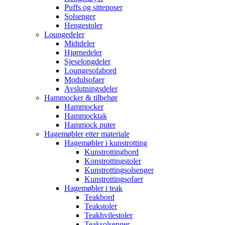
Puffs og sitteposer
Solsenger
Hengestoler
Loungedeler
Midtdeler
Hjørnedeler
Sjeselongdeler
Loungesofabord
Modulsofaer
Avslutningsdeler
Hammocker & tilbehør
Hammocker
Hammocktak
Hammock puter
Hagemøbler etter materiale
Hagemøbler i kunstrotting
Kunstrottingbord
Konstrottingstoler
Kunstrottingsolsenger
Kunstrottingsofaer
Hagemøbler i teak
Teakbord
Teakstoler
Teakhvilestoler
Teaksolsenger