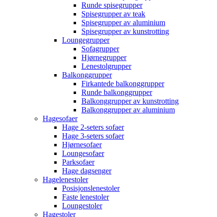
Runde spisegrupper
Spisegrupper av teak
Spisegrupper av aluminium
Spisegrupper av kunstrotting
Loungegrupper
Sofagrupper
Hjørnegrupper
Lenestolgrupper
Balkonggrupper
Firkantede balkonggrupper
Runde balkonggrupper
Balkonggrupper av kunstrotting
Balkonggrupper av aluminium
Hagesofaer
Hage 2-seters sofaer
Hage 3-seters sofaer
Hjørnesofaer
Loungesofaer
Parksofaer
Hage dagsenger
Hagelenestoler
Posisjonslenestoler
Faste lenestoler
Loungestoler
Hagestoler