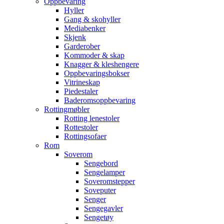
Oppbevaring
Hyller
Gang & skohyller
Mediabenker
Skjenk
Garderober
Kommoder & skap
Knagger & kleshengere
Oppbevaringsbokser
Vitrineskap
Piedestaler
Baderomsoppbevaring
Rottingmøbler
Rotting lenestoler
Rottestoler
Rottingsofaer
Rom
Soverom
Sengebord
Sengelamper
Soveromstepper
Soveputer
Senger
Sengegavler
Sengetøy