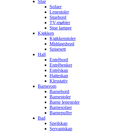
Stue
Sofaer
Lenestoler
Stuebord
TV-møbler
Stue lamper
Kjøkken
Kjøkkenstoler
Middagsbord
Spisesett
Hall
Entrébord
Entrébenker
Entréskap
Hatteskap
Klesstativ
Barnerom
Barnebord
Barnestoler
Barne lenestoler
Barnesofaer
Barnepuffer
Bad
Speilskap
Servantskap