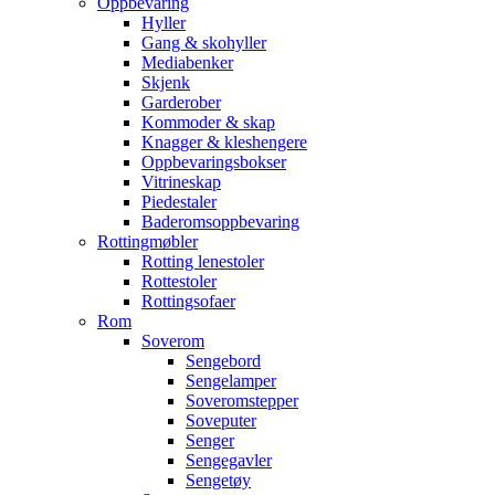
Oppbevaring
Hyller
Gang & skohyller
Mediabenker
Skjenk
Garderober
Kommoder & skap
Knagger & kleshengere
Oppbevaringsbokser
Vitrineskap
Piedestaler
Baderomsoppbevaring
Rottingmøbler
Rotting lenestoler
Rottestoler
Rottingsofaer
Rom
Soverom
Sengebord
Sengelamper
Soveromstepper
Soveputer
Senger
Sengegavler
Sengetøy