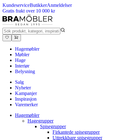
Kundeservice
Butikker
Anmeldelser
Gratis frakt over 10 000 kr
Hagemøbler
Møbler
Hage
Interiør
Belysning
Salg
Nyheter
Kampanjer
Inspirasjon
Varemerker
Hagemøbler
Hagegrupper
Spisegrupper
Firkantede spisegrupper
Uttrekkbare spisegrupper