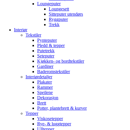
Loungeputer
Loungesett
Sitteputer utendørs
Ryggputer
Trekk
Interiør
Tekstiler
Pynteputer
Pledd & tepper
Putetrekk
Seteputer
Kjøkken- og bordtekstiler
Gardiner
Baderomstekstiler
Interiørdetaljer
Plakater
Rammer
Speilene
Dekorasjon
Brett
Potter, plantebrett & kurver
Tepper
Viskosetepper
Rye- & luggtepper
Ulltepper