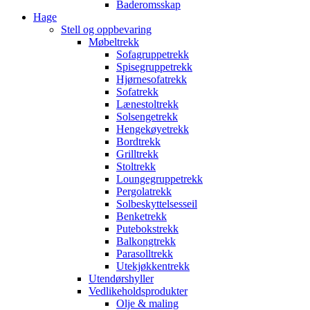
Baderomsskap
Hage
Stell og oppbevaring
Møbeltrekk
Sofagruppetrekk
Spisegruppetrekk
Hjørnesofatrekk
Sofatrekk
Lænestoltrekk
Solsengetrekk
Hengekøyetrekk
Bordtrekk
Grilltrekk
Stoltrekk
Loungegruppetrekk
Pergolatrekk
Solbeskyttelsesseil
Benketrekk
Putebokstrekk
Balkongtrekk
Parasolltrekk
Utekjøkkentrekk
Utendørshyller
Vedlikeholdsprodukter
Olje & maling