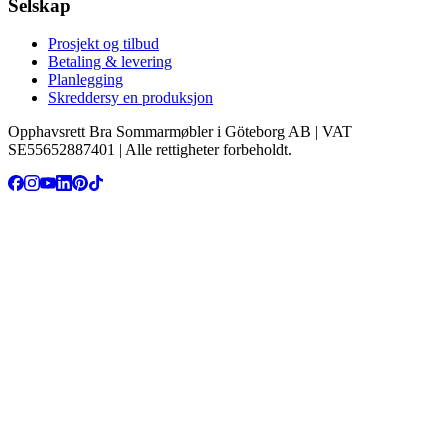
Selskap
Prosjekt og tilbud
Betaling & levering
Planlegging
Skreddersy en produksjon
Opphavsrett Bra Sommarmøbler i Göteborg AB | VAT
SE55652887401 | Alle rettigheter forbeholdt.