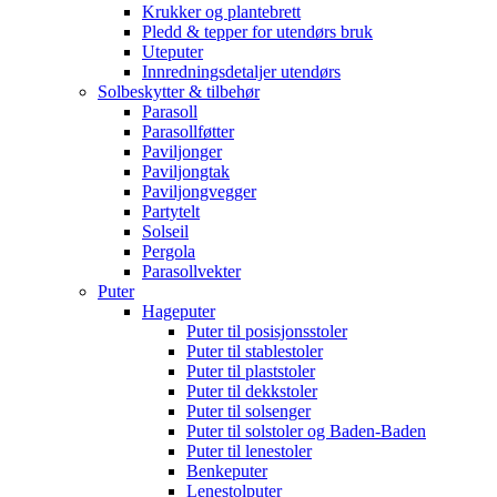
Krukker og plantebrett
Pledd & tepper for utendørs bruk
Uteputer
Innredningsdetaljer utendørs
Solbeskytter & tilbehør
Parasoll
Parasollføtter
Paviljonger
Paviljongtak
Paviljongvegger
Partytelt
Solseil
Pergola
Parasollvekter
Puter
Hageputer
Puter til posisjonsstoler
Puter til stablestoler
Puter til plaststoler
Puter til dekkstoler
Puter til solsenger
Puter til solstoler og Baden-Baden
Puter til lenestoler
Benkeputer
Lenestolputer