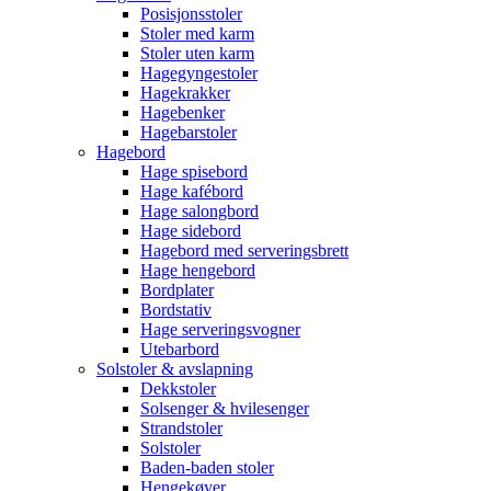
Posisjonsstoler
Stoler med karm
Stoler uten karm
Hagegyngestoler
Hagekrakker
Hagebenker
Hagebarstoler
Hagebord
Hage spisebord
Hage kafébord
Hage salongbord
Hage sidebord
Hagebord med serveringsbrett
Hage hengebord
Bordplater
Bordstativ
Hage serveringsvogner
Utebarbord
Solstoler & avslapning
Dekkstoler
Solsenger & hvilesenger
Strandstoler
Solstoler
Baden-baden stoler
Hengekøyer