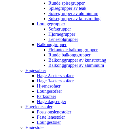
Runde spisegrupper
Spisegrupper av teak
Spisegrupper av aluminium
Spisegrupper av kunstrotting
Loungegrupper
Sofagrupper
Hjørnegrupper
Lenestolgrupper
Balkonggrupper
Firkantede balkonggrupper
Runde balkonggrupper
Balkonggrupper av kunstrotting
Balkonggrupper av aluminium
Hagesofaer
Hage 2-seters sofaer
Hage 3-seters sofaer
Hjørnesofaer
Loungesofaer
Parksofaer
Hage dagsenger
Hagelenestoler
Posisjonslenestoler
Faste lenestoler
Loungestoler
Hagestoler