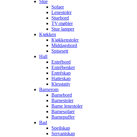
Stue
Sofaer
Lenestoler
Stuebord
TV-møbler
Stue lamper
Kjøkken
Kjøkkenstoler
Middagsbord
Spisesett
Hall
Entrébord
Entrébenker
Entréskap
Hatteskap
Klesstativ
Barnerom
Barnebord
Barnestoler
Barne lenestoler
Barnesofaer
Barnepuffer
Bad
Speilskap
Servantskap