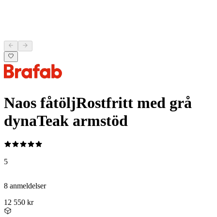
Naos fåtölj
Rostfritt med grå
dyna
Teak armstöd
5
8 anmeldelser
12 550 kr