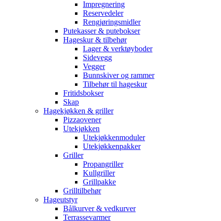
Impregnering
Reservedeler
Rengjøringsmidler
Putekasser & putebokser
Hageskur & tilbehør
Lager & verktøyboder
Sidevegg
Vegger
Bunnskiver og rammer
Tilbehør til hageskur
Fritidsbokser
Skap
Hagekjøkken & griller
Pizzaovener
Utekjøkken
Utekjøkkenmoduler
Utekjøkkenpakker
Griller
Propangriller
Kullgriller
Grillpakke
Grilltilbehør
Hageutstyr
Bålkurver & vedkurver
Terrassevarmer