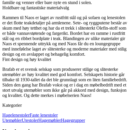
familie og venner eller bare nyte en stund i solen.
Holdbare og fantastiske materialvalg
Rammen til Naos er laget av rustfritt stål og på sofaen og lenestolen
er det flotte teakdetaljer på armlenene. Sete- og ryggputene består av
skum med høy tetthet og har da et trekk i slitesterkt Olefin-stoff som
er både vannavstøtende og fargerikt. Bordet har en ramme i rustfritt
stål og en ribbet bordplate i teak. Blandingen av ulike materialer gir
Naos et spennende uttrykk og med Naos får du en loungegruppe
med innefølelse laget av slitesterke og moderne materialer med stilig
design og en avslappet og behagelig komfort.
Fint design og høy kvalitet
Brafab er et svensk selskap som produserer stilige og slitesterke
utemøbler av høy kvalitet med god komfort. Selskapets historie går
tilbake til 1930-tallet da det ble grunnlagt som en liten familiebedrift.
Siden den gang har Brafab vokst og er i dag en møbelbedrift med et
stort utvalg utemøbler som ikke går på akkord med design, funksjon
og kvalitet. Og dette merkes i møbelserien Naos!
Kategorier
Hagelenestoler
Faste lenestoler
Utemøbler
Utestoler
Hagemøbler
Hagegrupper