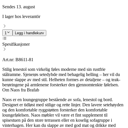
Sendes 13. august
I lager hos leverantör
1
Legg i handlekurv
Spesifikasjoner
Art.nr: B8611-81
Stilig lenestol som virkelig føles moderne med sin rustfrie
stålramme. Sjenerøs setedybde med behagelig helling – her vil du
kunne slappe av med stil. Helheten formes av detaljene – og teak-
berøringene på armlenene forsterker den gjennomtenkte følelsen.
Om Naos fra Brafab
Naos er en loungegruppe bestående av sofa, lenestol og bord.
Designet er tidløst med stilige og rette linjer. Den lavere setehøyden
og den komfortable ryggstøtten forsterker den komfortable
loungefølelsen. Naos møbler vil være et fint supplement til
spisestuen på den store terrassen eller en koselig sofagruppe i
vinterhagen. Her kan du slappe av med god mat og drikke med