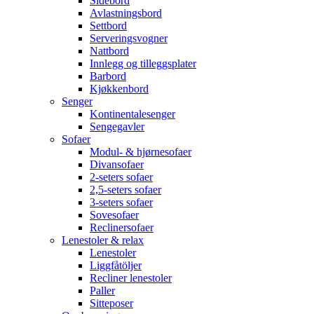
Sidebord
Avlastningsbord
Settbord
Serveringsvogner
Nattbord
Innlegg og tilleggsplater
Barbord
Kjøkkenbord
Senger
Kontinentalesenger
Sengegavler
Sofaer
Modul- & hjørnesofaer
Divansofaer
2-seters sofaer
2,5-seters sofaer
3-seters sofaer
Sovesofaer
Reclinersofaer
Lenestoler & relax
Lenestoler
Liggfåtöljer
Recliner lenestoler
Paller
Sitteposer