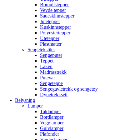
Bomullstepper
Vevde tepper
Saueskinnstepper
Jutetepper
Kuskinnstepper
Polyestertepper
Utetepper
Plastmatter
Sengetekstiler
Sengeputer
Teppet
Laken
Madrasstrekk
Putevar
Sengeteppe
Sengegavletrekk og sengetøy
Dynetrekksett
Belysning
Lamper
Taklamper
Bordlamper
Vegglamper
Gulvlamper
Plafonder
Vinduslamper