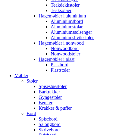
Teakdekkstoler
Teaksofaer
Hagemøbler i aluminium
Aluminiumsbord
Aluminiumstolar
Aluminiumssolsenger
Aluminiumshvilestoler
Hagemøbler i nonwood
Nonwoodbord
Nonwoodstoler
Hagemøbler i plast
Plastbord
Plaststoler
Møbler
Stoler
Spisestuestoler
Barkrakker
Gyngestoler
Benker
Krakker & puffer
Bord
Spisebord
Salongbord
Skrivebord