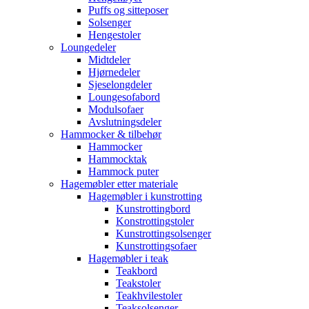
Puffs og sitteposer
Solsenger
Hengestoler
Loungedeler
Midtdeler
Hjørnedeler
Sjeselongdeler
Loungesofabord
Modulsofaer
Avslutningsdeler
Hammocker & tilbehør
Hammocker
Hammocktak
Hammock puter
Hagemøbler etter materiale
Hagemøbler i kunstrotting
Kunstrottingbord
Konstrottingstoler
Kunstrottingsolsenger
Kunstrottingsofaer
Hagemøbler i teak
Teakbord
Teakstoler
Teakhvilestoler
Teaksolsenger