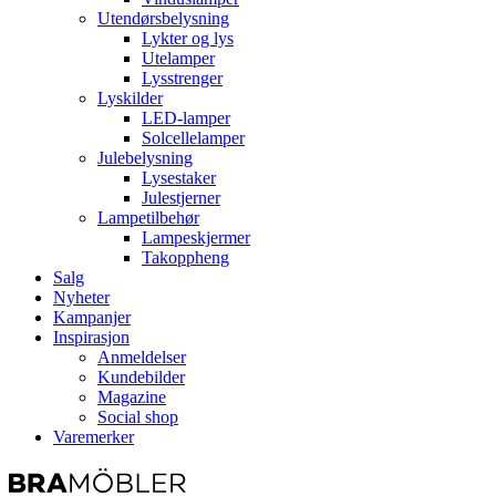
Utendørsbelysning
Lykter og lys
Utelamper
Lysstrenger
Lyskilder
LED-lamper
Solcellelamper
Julebelysning
Lysestaker
Julestjerner
Lampetilbehør
Lampeskjermer
Takoppheng
Salg
Nyheter
Kampanjer
Inspirasjon
Anmeldelser
Kundebilder
Magazine
Social shop
Varemerker