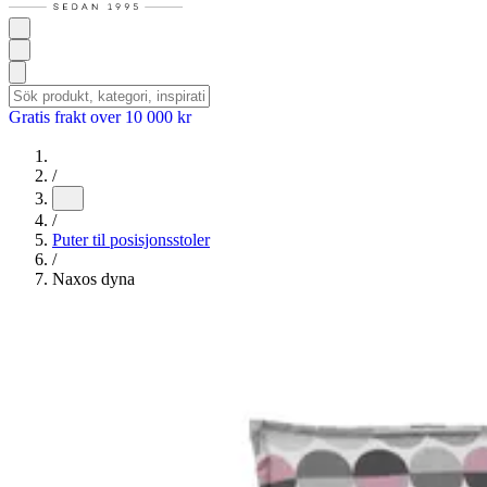
Gratis frakt over 10 000 kr
/
/
Puter til posisjonsstoler
/
Naxos dyna