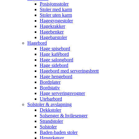
Posisjonsstoler
Stoler med karm
Stoler uten karm
Hagegyngestoler
Hagekrakker
Hagebenker
Hagebarstoler
Hagebord
Hage spisebord
Hage kafébord
Hage salongbord
Hage sidebord
Hagebord med serveringsbrett
Hage hengebord
Bordplater
Bordstativ
Hage serveringsvogner
Utebarbord
Solstoler & avslapning
Dekkstoler
Solsenger & hvilesenger
Strandstoler
Solstoler
Baden-baden stoler
Hengekøyer