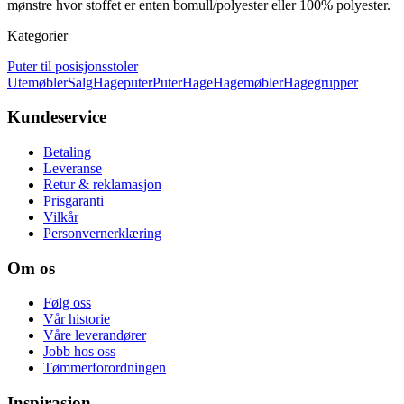
mønstre hvor stoffet er enten bomull/polyester eller 100% polyester.
Kategorier
Puter til posisjonsstoler
Utemøbler
Salg
Hageputer
Puter
Hage
Hagemøbler
Hagegrupper
Kundeservice
Betaling
Leveranse
Retur & reklamasjon
Prisgaranti
Vilkår
Personvernerklæring
Om os
Følg oss
Vår historie
Våre leverandører
Jobb hos oss
Tømmerforordningen
Inspirasjon