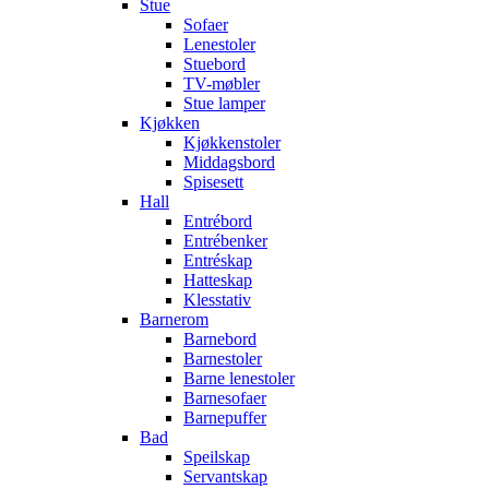
Stue
Sofaer
Lenestoler
Stuebord
TV-møbler
Stue lamper
Kjøkken
Kjøkkenstoler
Middagsbord
Spisesett
Hall
Entrébord
Entrébenker
Entréskap
Hatteskap
Klesstativ
Barnerom
Barnebord
Barnestoler
Barne lenestoler
Barnesofaer
Barnepuffer
Bad
Speilskap
Servantskap