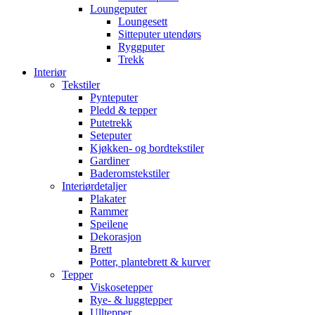
Loungeputer
Loungesett
Sitteputer utendørs
Ryggputer
Trekk
Interiør
Tekstiler
Pynteputer
Pledd & tepper
Putetrekk
Seteputer
Kjøkken- og bordtekstiler
Gardiner
Baderomstekstiler
Interiørdetaljer
Plakater
Rammer
Speilene
Dekorasjon
Brett
Potter, plantebrett & kurver
Tepper
Viskosetepper
Rye- & luggtepper
Ulltepper