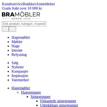
Kundeservice
Butikker
Anmeldelser
Gratis frakt over 10 000 kr
Hagemøbler
Møbler
Hage
Interiør
Belysning
Salg
Nyheter
Kampanjer
Inspirasjon
Varemerker
Hagemøbler
Hagegrupper
Spisegrupper
Firkantede spisegrupper
Uttrekkbare spisegrupper