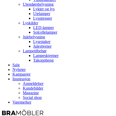
Utendørsbelysning
Lykter og lys
Utelamper
Lysstrenger
Lyskilder
LED-lamper
Solcellelamper
Julebelysning
Lysestaker
Julestjerner
Lampetilbehør
Lampeskjermer
Takoppheng
Salg
Nyheter
Kampanjer
Inspirasjon
Anmeldelser
Kundebilder
Magazine
Social shop
Varemerker