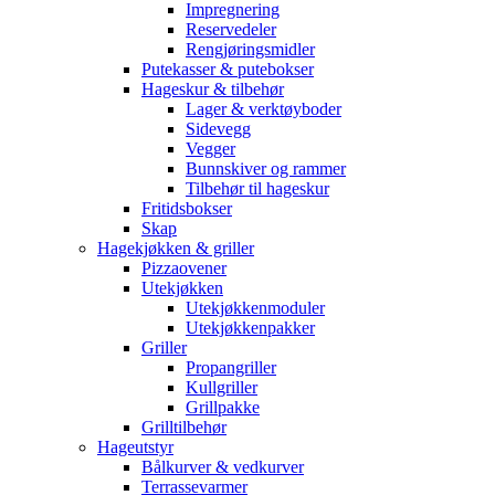
Impregnering
Reservedeler
Rengjøringsmidler
Putekasser & putebokser
Hageskur & tilbehør
Lager & verktøyboder
Sidevegg
Vegger
Bunnskiver og rammer
Tilbehør til hageskur
Fritidsbokser
Skap
Hagekjøkken & griller
Pizzaovener
Utekjøkken
Utekjøkkenmoduler
Utekjøkkenpakker
Griller
Propangriller
Kullgriller
Grillpakke
Grilltilbehør
Hageutstyr
Bålkurver & vedkurver
Terrassevarmer