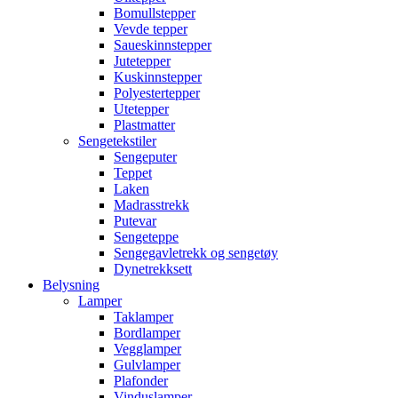
Bomullstepper
Vevde tepper
Saueskinnstepper
Jutetepper
Kuskinnstepper
Polyestertepper
Utetepper
Plastmatter
Sengetekstiler
Sengeputer
Teppet
Laken
Madrasstrekk
Putevar
Sengeteppe
Sengegavletrekk og sengetøy
Dynetrekksett
Belysning
Lamper
Taklamper
Bordlamper
Vegglamper
Gulvlamper
Plafonder
Vinduslamper