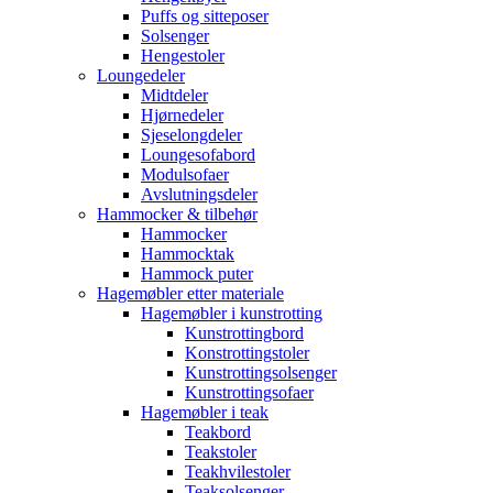
Puffs og sitteposer
Solsenger
Hengestoler
Loungedeler
Midtdeler
Hjørnedeler
Sjeselongdeler
Loungesofabord
Modulsofaer
Avslutningsdeler
Hammocker & tilbehør
Hammocker
Hammocktak
Hammock puter
Hagemøbler etter materiale
Hagemøbler i kunstrotting
Kunstrottingbord
Konstrottingstoler
Kunstrottingsolsenger
Kunstrottingsofaer
Hagemøbler i teak
Teakbord
Teakstoler
Teakhvilestoler
Teaksolsenger