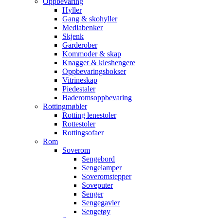
Oppbevaring
Hyller
Gang & skohyller
Mediabenker
Skjenk
Garderober
Kommoder & skap
Knagger & kleshengere
Oppbevaringsbokser
Vitrineskap
Piedestaler
Baderomsoppbevaring
Rottingmøbler
Rotting lenestoler
Rottestoler
Rottingsofaer
Rom
Soverom
Sengebord
Sengelamper
Soveromstepper
Soveputer
Senger
Sengegavler
Sengetøy