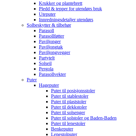
Krukker og plantebrett
Pledd & tepper for utendørs bruk
Uteputer
Innredningsdetaljer utendørs
Solbeskytter & tilbehør
Parasoll
Parasollføtter
Paviljonger
Paviljongtak
Paviljongvegger
Partytelt
Solseil
Pergola
Parasollvekter
Puter
Hageputer
Puter til posisjonsstoler
Puter til stablestoler
Puter til plaststoler
Puter til dekkstoler
Puter til solsenger
Puter til solstoler og Baden-Baden
Puter til lenestoler
Benkeputer
Lenestolputer