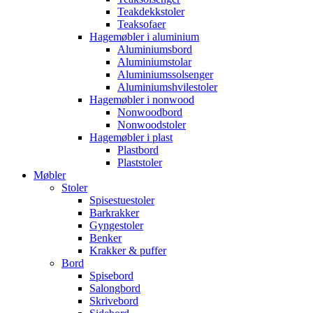
Teakdekkstoler
Teaksofaer
Hagemøbler i aluminium
Aluminiumsbord
Aluminiumstolar
Aluminiumssolsenger
Aluminiumshvilestoler
Hagemøbler i nonwood
Nonwoodbord
Nonwoodstoler
Hagemøbler i plast
Plastbord
Plaststoler
Møbler
Stoler
Spisestuestoler
Barkrakker
Gyngestoler
Benker
Krakker & puffer
Bord
Spisebord
Salongbord
Skrivebord