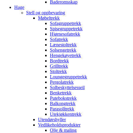
Baderomsskap
Hage
Stell og oppbevaring
Møbeltrekk
Sofagruppetrekk
Spisegruppetrekk
Hjørnesofatrekk
Sofatrekk
Lænestoltrekk
Solsengetrekk
Hengekøyetrekk
Bordtrekk
Grilltrekk
Stoltrekk
Loungegruppetrekk
Pergolatrekk
Solbeskyttelsesseil
Benketrekk
Putebokstrekk
Balkongtrekk
Parasolltrekk
Utekjøkkentrekk
Utendørshyller
Vedlikeholdsprodukter
Olje & maling