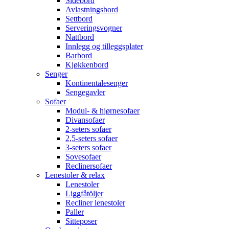
Sidebord
Avlastningsbord
Settbord
Serveringsvogner
Nattbord
Innlegg og tilleggsplater
Barbord
Kjøkkenbord
Senger
Kontinentalesenger
Sengegavler
Sofaer
Modul- & hjørnesofaer
Divansofaer
2-seters sofaer
2,5-seters sofaer
3-seters sofaer
Sovesofaer
Reclinersofaer
Lenestoler & relax
Lenestoler
Liggfåtöljer
Recliner lenestoler
Paller
Sitteposer