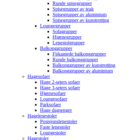
Runde spisegrupper
Spisegrupper av teak
Spisegrupper av aluminium
Spisegrupper av kunstrotting
Loungegrupper
Sofagrupper
Hjørnegrupper
Lenestolgrupper
Balkonggrupper
Firkantede balkonggrupper
Runde balkonggrupper
Balkonggrupper av kunstrotting
Balkonggrupper av aluminium
Hagesofaer
Hage 2-seters sofaer
Hage 3-seters sofaer
Hjørnesofaer
Loungesofaer
Parksofaer
Hage dagsenger
Hagelenestoler
Posisjonslenestoler
Faste lenestoler
Loungestoler
Hagestoler