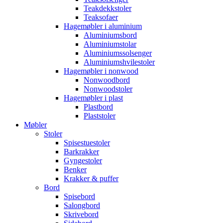
Teakdekkstoler
Teaksofaer
Hagemøbler i aluminium
Aluminiumsbord
Aluminiumstolar
Aluminiumssolsenger
Aluminiumshvilestoler
Hagemøbler i nonwood
Nonwoodbord
Nonwoodstoler
Hagemøbler i plast
Plastbord
Plaststoler
Møbler
Stoler
Spisestuestoler
Barkrakker
Gyngestoler
Benker
Krakker & puffer
Bord
Spisebord
Salongbord
Skrivebord