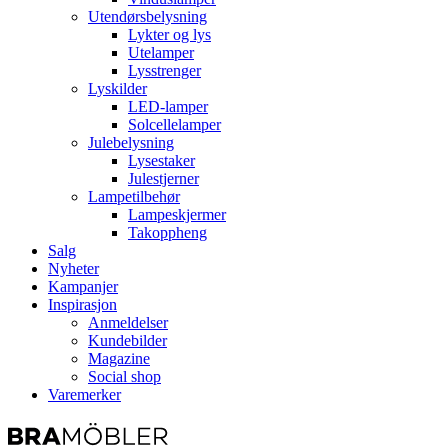
Utendørsbelysning
Lykter og lys
Utelamper
Lysstrenger
Lyskilder
LED-lamper
Solcellelamper
Julebelysning
Lysestaker
Julestjerner
Lampetilbehør
Lampeskjermer
Takoppheng
Salg
Nyheter
Kampanjer
Inspirasjon
Anmeldelser
Kundebilder
Magazine
Social shop
Varemerker