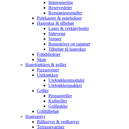
Impregnering
Reservedeler
Rengjøringsmidler
Putekasser & putebokser
Hageskur & tilbehør
Lager & verktøyboder
Sidevegg
Vegger
Bunnskiver og rammer
Tilbehør til hageskur
Fritidsbokser
Skap
Hagekjøkken & griller
Pizzaovener
Utekjøkken
Utekjøkkenmoduler
Utekjøkkenpakker
Griller
Propangriller
Kullgriller
Grillpakke
Grilltilbehør
Hageutstyr
Bålkurver & vedkurver
Terrassevarmer