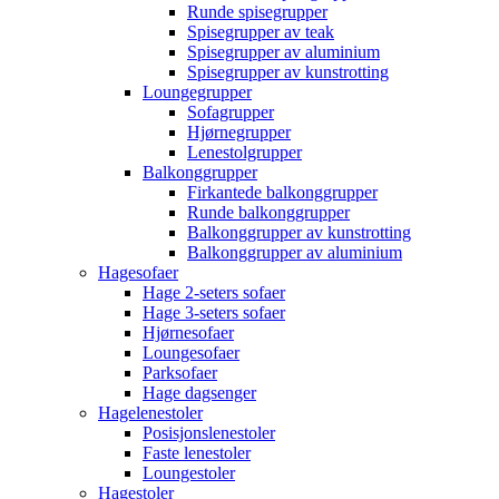
Runde spisegrupper
Spisegrupper av teak
Spisegrupper av aluminium
Spisegrupper av kunstrotting
Loungegrupper
Sofagrupper
Hjørnegrupper
Lenestolgrupper
Balkonggrupper
Firkantede balkonggrupper
Runde balkonggrupper
Balkonggrupper av kunstrotting
Balkonggrupper av aluminium
Hagesofaer
Hage 2-seters sofaer
Hage 3-seters sofaer
Hjørnesofaer
Loungesofaer
Parksofaer
Hage dagsenger
Hagelenestoler
Posisjonslenestoler
Faste lenestoler
Loungestoler
Hagestoler