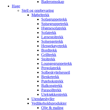
Baderomsskap
Hage
Stell og oppbevaring
Møbeltrekk
Sofagruppetrekk
Spisegruppetrekk
Hjørnesofatrekk
Sofatrekk
Lænestoltrekk
Solsengetrekk
Hengekøyetrekk
Bordtrekk
Grilltrekk
Stoltrekk
Loungegruppetrekk
Pergolatrekk
Solbeskyttelsesseil
Benketrekk
Putebokstrekk
Balkongtrekk
Parasolltrekk
Utekjøkkentrekk
Utendørshyller
Vedlikeholdsprodukter
Olje & maling