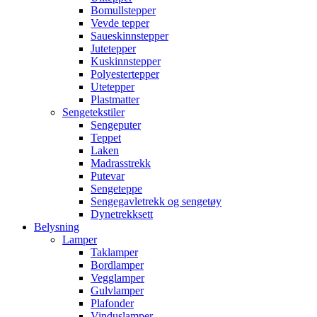
Bomullstepper
Vevde tepper
Saueskinnstepper
Jutetepper
Kuskinnstepper
Polyestertepper
Utetepper
Plastmatter
Sengetekstiler
Sengeputer
Teppet
Laken
Madrasstrekk
Putevar
Sengeteppe
Sengegavletrekk og sengetøy
Dynetrekksett
Belysning
Lamper
Taklamper
Bordlamper
Vegglamper
Gulvlamper
Plafonder
Vinduslamper