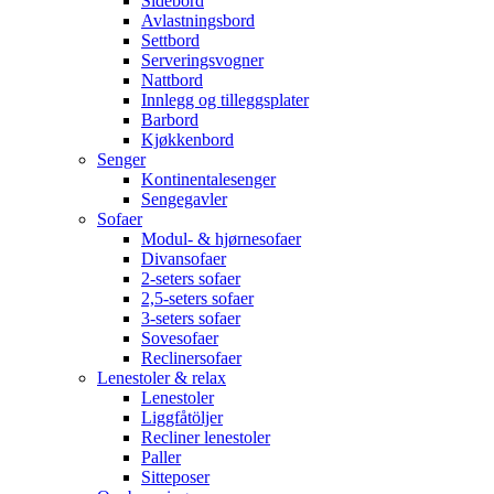
Sidebord
Avlastningsbord
Settbord
Serveringsvogner
Nattbord
Innlegg og tilleggsplater
Barbord
Kjøkkenbord
Senger
Kontinentalesenger
Sengegavler
Sofaer
Modul- & hjørnesofaer
Divansofaer
2-seters sofaer
2,5-seters sofaer
3-seters sofaer
Sovesofaer
Reclinersofaer
Lenestoler & relax
Lenestoler
Liggfåtöljer
Recliner lenestoler
Paller
Sitteposer