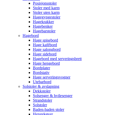
Posisjonsstoler
Stoler med karm
Stoler uten karm
Hagegyngestoler
Hagekrakker
Hagebenker
Hagebarstoler
Hagebord
Hage spisebord
Hage kafébord
Hage salongbord
Hage sidebord
Hagebord med serveringsbrett
Hage hengebord
Bordplater
Bordstativ
Hage serveringsvogner
Utebarbord
Solstoler & avslapning
Dekkstoler
Solsenger & hvilesenger
Strandstoler
Solstoler
Baden-baden stoler
Hengekøyer