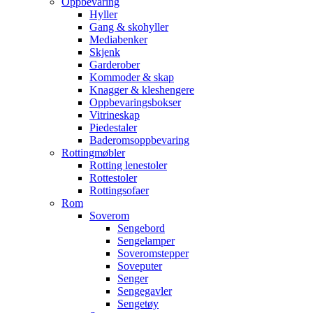
Oppbevaring
Hyller
Gang & skohyller
Mediabenker
Skjenk
Garderober
Kommoder & skap
Knagger & kleshengere
Oppbevaringsbokser
Vitrineskap
Piedestaler
Baderomsoppbevaring
Rottingmøbler
Rotting lenestoler
Rottestoler
Rottingsofaer
Rom
Soverom
Sengebord
Sengelamper
Soveromstepper
Soveputer
Senger
Sengegavler
Sengetøy