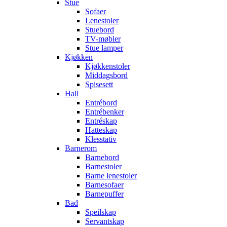
Stue
Sofaer
Lenestoler
Stuebord
TV-møbler
Stue lamper
Kjøkken
Kjøkkenstoler
Middagsbord
Spisesett
Hall
Entrébord
Entrébenker
Entréskap
Hatteskap
Klesstativ
Barnerom
Barnebord
Barnestoler
Barne lenestoler
Barnesofaer
Barnepuffer
Bad
Speilskap
Servantskap