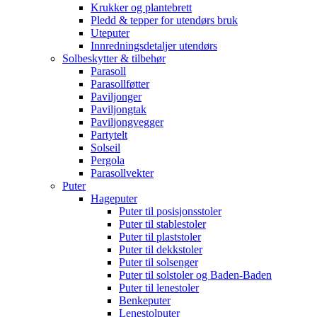
Krukker og plantebrett
Pledd & tepper for utendørs bruk
Uteputer
Innredningsdetaljer utendørs
Solbeskytter & tilbehør
Parasoll
Parasollføtter
Paviljonger
Paviljongtak
Paviljongvegger
Partytelt
Solseil
Pergola
Parasollvekter
Puter
Hageputer
Puter til posisjonsstoler
Puter til stablestoler
Puter til plaststoler
Puter til dekkstoler
Puter til solsenger
Puter til solstoler og Baden-Baden
Puter til lenestoler
Benkeputer
Lenestolputer