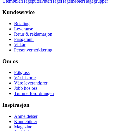
Utemøbler
Hageputer
Puter
Hage
Hagemøbler
Hagegrupper
Kundeservice
Betaling
Leveranse
Retur & reklamasjon
Prisgaranti
Vilkår
Personvernerklæring
Om os
Følg oss
Vår historie
Våre leverandører
Jobb hos oss
Tømmerforordningen
Inspirasjon
Anmeldelser
Kundebilder
Magazine