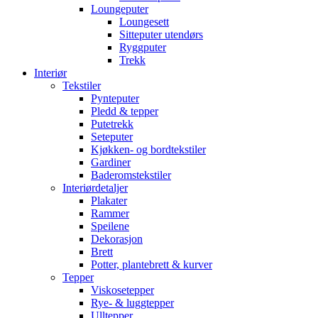
Loungeputer
Loungesett
Sitteputer utendørs
Ryggputer
Trekk
Interiør
Tekstiler
Pynteputer
Pledd & tepper
Putetrekk
Seteputer
Kjøkken- og bordtekstiler
Gardiner
Baderomstekstiler
Interiørdetaljer
Plakater
Rammer
Speilene
Dekorasjon
Brett
Potter, plantebrett & kurver
Tepper
Viskosetepper
Rye- & luggtepper
Ulltepper