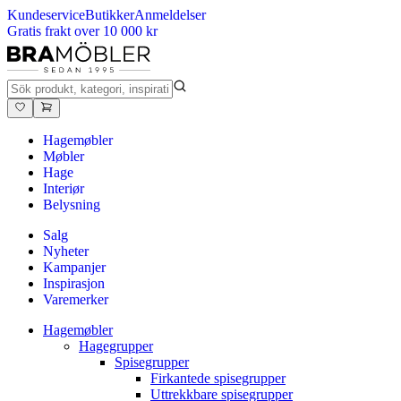
Kundeservice
Butikker
Anmeldelser
Gratis frakt over 10 000 kr
Hagemøbler
Møbler
Hage
Interiør
Belysning
Salg
Nyheter
Kampanjer
Inspirasjon
Varemerker
Hagemøbler
Hagegrupper
Spisegrupper
Firkantede spisegrupper
Uttrekkbare spisegrupper