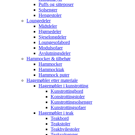
Puffs og sitteposer
Solsenger
Hengestoler
Loungedeler
Midtdeler
Hjørnedeler
Sjeselongdeler
Loungesofabord
Modulsofaer
Avslutningsdeler
Hammocker & tilbehør
Hammocker
Hammocktak
Hammock puter
Hagemøbler etter materiale
Hagemøbler i kunstrotting
Kunstrottingbord
Konstrottingstoler
Kunstrottingsolsenger
Kunstrottingsofaer
Hagemøbler i teak
Teakbord
Teakstoler
Teakhvilestoler
Teaksolsenger