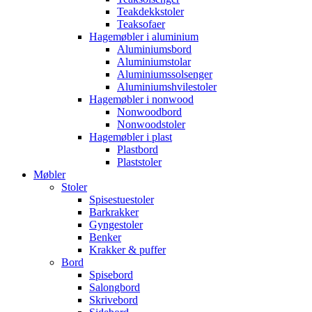
Teakdekkstoler
Teaksofaer
Hagemøbler i aluminium
Aluminiumsbord
Aluminiumstolar
Aluminiumssolsenger
Aluminiumshvilestoler
Hagemøbler i nonwood
Nonwoodbord
Nonwoodstoler
Hagemøbler i plast
Plastbord
Plaststoler
Møbler
Stoler
Spisestuestoler
Barkrakker
Gyngestoler
Benker
Krakker & puffer
Bord
Spisebord
Salongbord
Skrivebord