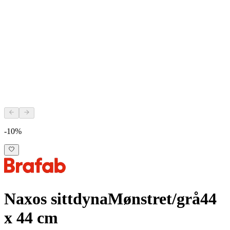
-10%
Naxos sittdyna
Mønstret/grå
44
x 44 cm