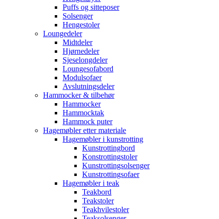
Puffs og sitteposer
Solsenger
Hengestoler
Loungedeler
Midtdeler
Hjørnedeler
Sjeselongdeler
Loungesofabord
Modulsofaer
Avslutningsdeler
Hammocker & tilbehør
Hammocker
Hammocktak
Hammock puter
Hagemøbler etter materiale
Hagemøbler i kunstrotting
Kunstrottingbord
Konstrottingstoler
Kunstrottingsolsenger
Kunstrottingsofaer
Hagemøbler i teak
Teakbord
Teakstoler
Teakhvilestoler
Teaksolsenger