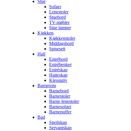
Stue
Sofaer
Lenestoler
Stuebord
TV-møbler
Stue lamper
Kjøkken
Kjøkkenstoler
Middagsbord
Spisesett
Hall
Entrébord
Entrébenker
Entréskap
Hatteskap
Klesstativ
Barnerom
Barnebord
Barnestoler
Barne lenestoler
Barnesofaer
Barnepuffer
Bad
Speilskap
Servantskap