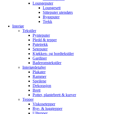
Loungeputer
Loungesett
Sitteputer utendørs
Ryggputer
Trekk
Interiør
Tekstiler
Pynteputer
Pledd & tepper
Putetrekk
Seteputer
Kjøkken- og bordtekstiler
Gardiner
Baderomstekstiler
Interiørdetaljer
Plakater
Rammer
Speilene
Dekorasjon
Brett
Potter, plantebrett & kurver
Tepper
Viskosetepper
Rye- & luggtepper
Ulltepper