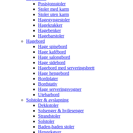
Posisjonsstoler
Stoler med karm
Stoler uten karm
Hagegyngestoler
Hagekrakker
Hagebenker
Hagebarstoler
Hagebord
Hage spisebord
Hage kafébord
Hage salongbord
Hage sidebord
Hagebord med serveringsbrett
Hage hengebord
Bordplater
Bordstativ
Hage serveringsvogner
Utebarbord
Solstoler & avslapning
Dekkstoler
Solsenger & hvilesenger
Strandstoler
Solstoler
Baden-baden stoler
Hengekøyer