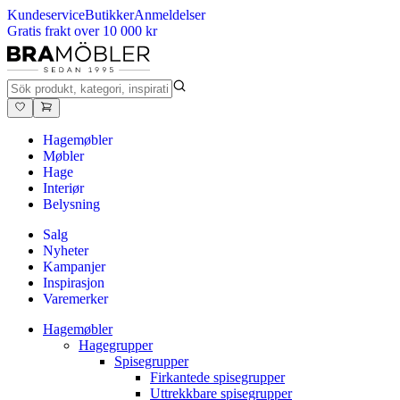
Kundeservice
Butikker
Anmeldelser
Gratis frakt over 10 000 kr
Hagemøbler
Møbler
Hage
Interiør
Belysning
Salg
Nyheter
Kampanjer
Inspirasjon
Varemerker
Hagemøbler
Hagegrupper
Spisegrupper
Firkantede spisegrupper
Uttrekkbare spisegrupper