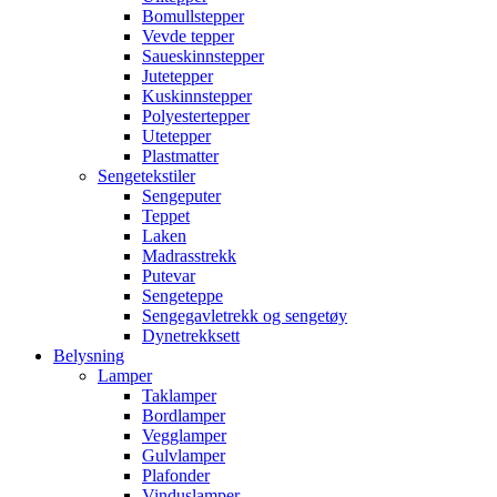
Bomullstepper
Vevde tepper
Saueskinnstepper
Jutetepper
Kuskinnstepper
Polyestertepper
Utetepper
Plastmatter
Sengetekstiler
Sengeputer
Teppet
Laken
Madrasstrekk
Putevar
Sengeteppe
Sengegavletrekk og sengetøy
Dynetrekksett
Belysning
Lamper
Taklamper
Bordlamper
Vegglamper
Gulvlamper
Plafonder
Vinduslamper