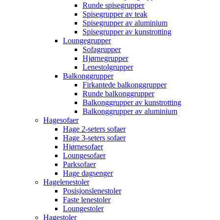
Runde spisegrupper
Spisegrupper av teak
Spisegrupper av aluminium
Spisegrupper av kunstrotting
Loungegrupper
Sofagrupper
Hjørnegrupper
Lenestolgrupper
Balkonggrupper
Firkantede balkonggrupper
Runde balkonggrupper
Balkonggrupper av kunstrotting
Balkonggrupper av aluminium
Hagesofaer
Hage 2-seters sofaer
Hage 3-seters sofaer
Hjørnesofaer
Loungesofaer
Parksofaer
Hage dagsenger
Hagelenestoler
Posisjonslenestoler
Faste lenestoler
Loungestoler
Hagestoler