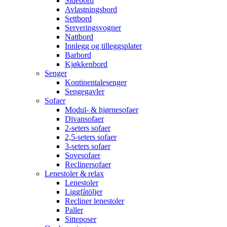
Sidebord
Avlastningsbord
Settbord
Serveringsvogner
Nattbord
Innlegg og tilleggsplater
Barbord
Kjøkkenbord
Senger
Kontinentalesenger
Sengegavler
Sofaer
Modul- & hjørnesofaer
Divansofaer
2-seters sofaer
2,5-seters sofaer
3-seters sofaer
Sovesofaer
Reclinersofaer
Lenestoler & relax
Lenestoler
Liggfåtöljer
Recliner lenestoler
Paller
Sitteposer