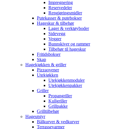
Impregnering
Reservedeler
Rengjøringsmidler
Putekasser & putebokser
Hageskur & tilbehør
Lager & verktøyboder
Sidevegg
Vegger
Bunnskiver og rammer
Tilbehør til hageskur
Fritidsbokser
Skap
Hagekjøkken & griller
Pizzaovener
Utekjøkken
Utekjøkkenmoduler
Utekjøkkenpakker
Griller
Propangriller
Kullgriller
Grillpakke
Grilltilbehør
Hageutstyr
Bålkurver & vedkurver
Terrassevarmer