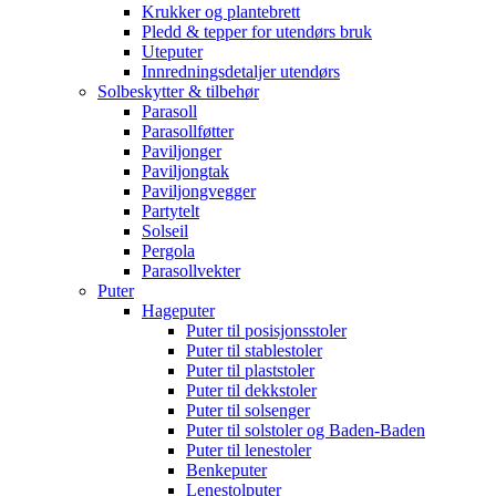
Krukker og plantebrett
Pledd & tepper for utendørs bruk
Uteputer
Innredningsdetaljer utendørs
Solbeskytter & tilbehør
Parasoll
Parasollføtter
Paviljonger
Paviljongtak
Paviljongvegger
Partytelt
Solseil
Pergola
Parasollvekter
Puter
Hageputer
Puter til posisjonsstoler
Puter til stablestoler
Puter til plaststoler
Puter til dekkstoler
Puter til solsenger
Puter til solstoler og Baden-Baden
Puter til lenestoler
Benkeputer
Lenestolputer