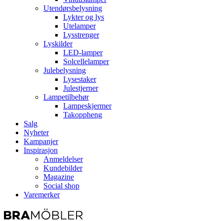
Utendørsbelysning
Lykter og lys
Utelamper
Lysstrenger
Lyskilder
LED-lamper
Solcellelamper
Julebelysning
Lysestaker
Julestjerner
Lampetilbehør
Lampeskjermer
Takoppheng
Salg
Nyheter
Kampanjer
Inspirasjon
Anmeldelser
Kundebilder
Magazine
Social shop
Varemerker