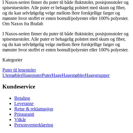
I Naxos-serien finner du puter til både fluktstoler, posisjonsstoler og
spisestuestoler. Alle puter er behagelig polstret med skum og fiber,
og du kan selvfølgelig velge mellom flere forskjellige farger og
mønstre hvor stoffet er enten bomull/polyester eller 100% polyester.
Om Naxos fra Brafab
I Naxos-serien finner du puter til både fluktstoler, posisjonsstoler og
spisestuestoler. Alle puter er behagelig polstret med skum og fiber,
og du kan selvfølgelig velge mellom flere forskjellige farger og
mønstre hvor stoffet er enten bomull/polyester eller 100% polyester.
Kategorier
Puter til lenestoler
Utemøbler
Hageputer
Puter
Hage
Hagemøbler
Hagegrupper
Kundeservice
Betaling
Leveranse
Retur & reklamasjon
Prisgaranti
Vilkår
Personvernerklæring