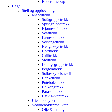
Baderomsskap
Hage
Stell og oppbevaring
Møbeltrekk
Sofagruppetrekk
Spisegruppetrekk
Hjørnesofatrekk
Sofatrekk
Lænestoltrekk
Solsengetrekk
Hengekøyetrekk
Bordtrekk
Grilltrekk
Stoltrekk
Loungegruppetrekk
Pergolatrekk
Solbeskyttelsesseil
Benketrekk
Putebokstrekk
Balkongtrekk
Parasolltrekk
Utekjøkkentrekk
Utendørshyller
Vedlikeholdsprodukter
Olje & maling