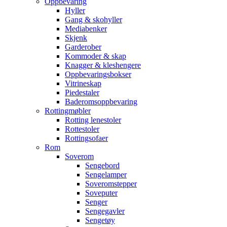
Oppbevaring
Hyller
Gang & skohyller
Mediabenker
Skjenk
Garderober
Kommoder & skap
Knagger & kleshengere
Oppbevaringsbokser
Vitrineskap
Piedestaler
Baderomsoppbevaring
Rottingmøbler
Rotting lenestoler
Rottestoler
Rottingsofaer
Rom
Soverom
Sengebord
Sengelamper
Soveromstepper
Soveputer
Senger
Sengegavler
Sengetøy