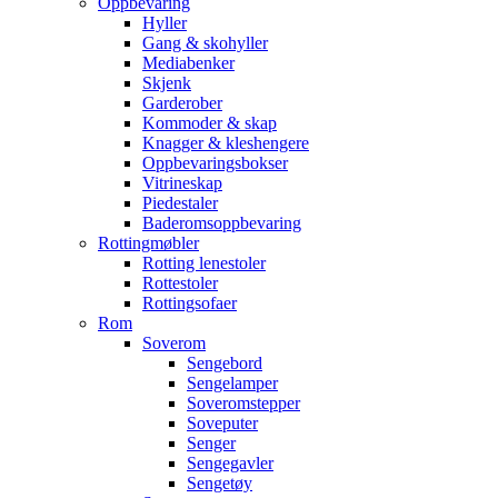
Oppbevaring
Hyller
Gang & skohyller
Mediabenker
Skjenk
Garderober
Kommoder & skap
Knagger & kleshengere
Oppbevaringsbokser
Vitrineskap
Piedestaler
Baderomsoppbevaring
Rottingmøbler
Rotting lenestoler
Rottestoler
Rottingsofaer
Rom
Soverom
Sengebord
Sengelamper
Soveromstepper
Soveputer
Senger
Sengegavler
Sengetøy