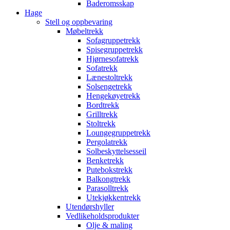
Baderomsskap
Hage
Stell og oppbevaring
Møbeltrekk
Sofagruppetrekk
Spisegruppetrekk
Hjørnesofatrekk
Sofatrekk
Lænestoltrekk
Solsengetrekk
Hengekøyetrekk
Bordtrekk
Grilltrekk
Stoltrekk
Loungegruppetrekk
Pergolatrekk
Solbeskyttelsesseil
Benketrekk
Putebokstrekk
Balkongtrekk
Parasolltrekk
Utekjøkkentrekk
Utendørshyller
Vedlikeholdsprodukter
Olje & maling