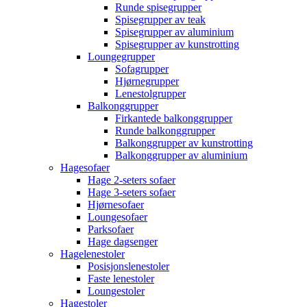
Runde spisegrupper
Spisegrupper av teak
Spisegrupper av aluminium
Spisegrupper av kunstrotting
Loungegrupper
Sofagrupper
Hjørnegrupper
Lenestolgrupper
Balkonggrupper
Firkantede balkonggrupper
Runde balkonggrupper
Balkonggrupper av kunstrotting
Balkonggrupper av aluminium
Hagesofaer
Hage 2-seters sofaer
Hage 3-seters sofaer
Hjørnesofaer
Loungesofaer
Parksofaer
Hage dagsenger
Hagelenestoler
Posisjonslenestoler
Faste lenestoler
Loungestoler
Hagestoler