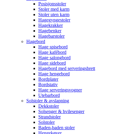
Posisjonsstoler
Stoler med karm
Stoler uten karm
Hagegyngestoler
Hagekrakker
Hagebenker
Hagebarstoler
Hagebord
Hage spisebord
Hage kafébord
Hage salongbord
Hage sidebord
Hagebord med serveringsbrett
Hage hengebord
Bordplater
Bordstativ
Hage serveringsvogner
Utebarbord
Solstoler & avslapning
Dekkstoler
Solsenger & hvilesenger
Strandstoler
Solstoler
Baden-baden stoler
Hengekøyer