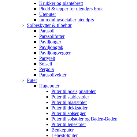
Krukker og plantebrett
Pledd & tepper for utendørs bruk
Uteputer
Innredningsdetaljer utendørs
Solbeskytter & tilbehør
Parasoll
Parasollføtter
Paviljonger
Paviljongtak
Paviljongvegger
Partytelt
Solseil
Pergola
Parasollvekter
Puter
Hageputer
Puter til posisjonsstoler
Puter til stablestoler
Puter til plaststoler
Puter til dekkstoler
Puter til solsenger
Puter til solstoler og Baden-Baden
Puter til lenestoler
Benkeputer
Lenestolputer