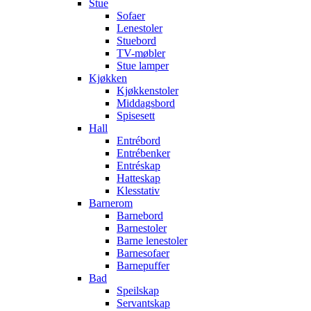
Stue
Sofaer
Lenestoler
Stuebord
TV-møbler
Stue lamper
Kjøkken
Kjøkkenstoler
Middagsbord
Spisesett
Hall
Entrébord
Entrébenker
Entréskap
Hatteskap
Klesstativ
Barnerom
Barnebord
Barnestoler
Barne lenestoler
Barnesofaer
Barnepuffer
Bad
Speilskap
Servantskap