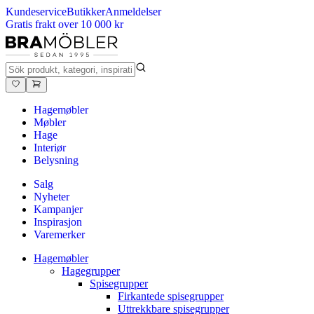
Kundeservice
Butikker
Anmeldelser
Gratis frakt over 10 000 kr
Hagemøbler
Møbler
Hage
Interiør
Belysning
Salg
Nyheter
Kampanjer
Inspirasjon
Varemerker
Hagemøbler
Hagegrupper
Spisegrupper
Firkantede spisegrupper
Uttrekkbare spisegrupper