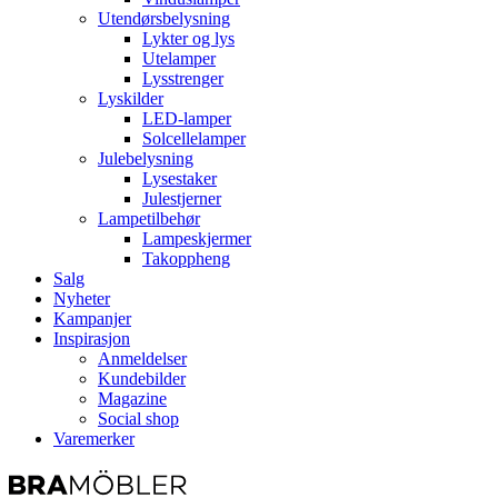
Utendørsbelysning
Lykter og lys
Utelamper
Lysstrenger
Lyskilder
LED-lamper
Solcellelamper
Julebelysning
Lysestaker
Julestjerner
Lampetilbehør
Lampeskjermer
Takoppheng
Salg
Nyheter
Kampanjer
Inspirasjon
Anmeldelser
Kundebilder
Magazine
Social shop
Varemerker