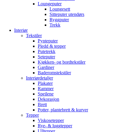
Loungeputer
Loungesett
Sitteputer utendørs
Ryggputer
Trekk
Interiør
Tekstiler
Pynteputer
Pledd & tepper
Putetrekk
Seteputer
Kjøkken- og bordtekstiler
Gardiner
Baderomstekstiler
Interiørdetaljer
Plakater
Rammer
Speilene
Dekorasjon
Brett
Potter, plantebrett & kurver
Tepper
Viskosetepper
Rye- & luggtepper
Ulltepper