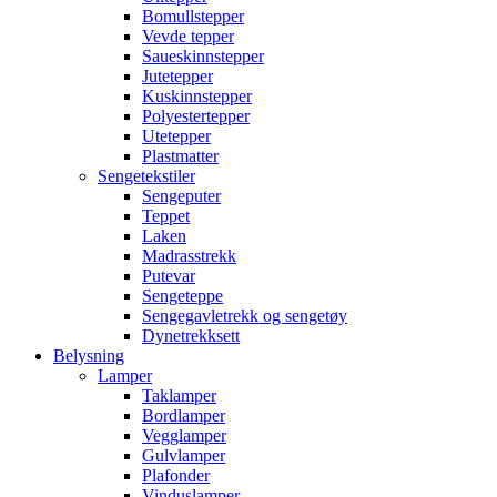
Bomullstepper
Vevde tepper
Saueskinnstepper
Jutetepper
Kuskinnstepper
Polyestertepper
Utetepper
Plastmatter
Sengetekstiler
Sengeputer
Teppet
Laken
Madrasstrekk
Putevar
Sengeteppe
Sengegavletrekk og sengetøy
Dynetrekksett
Belysning
Lamper
Taklamper
Bordlamper
Vegglamper
Gulvlamper
Plafonder
Vinduslamper