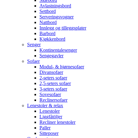
Sidebord
Avlastningsbord
Settbord
Serveringsvogner
Nattbord
Innlegg og tilleggsplater
Barbord
Kjøkkenbord
Senger
Kontinentalesenger
Sengegavler
Sofaer
Modul- & hjørnesofaer
Divansofaer
2-seters sofaer
2,5-seters sofaer
3-seters sofaer
Sovesofaer
Reclinersofaer
Lenestoler & relax
Lenestoler
Liggfåtöljer
Recliner lenestoler
Paller
Sitteposer