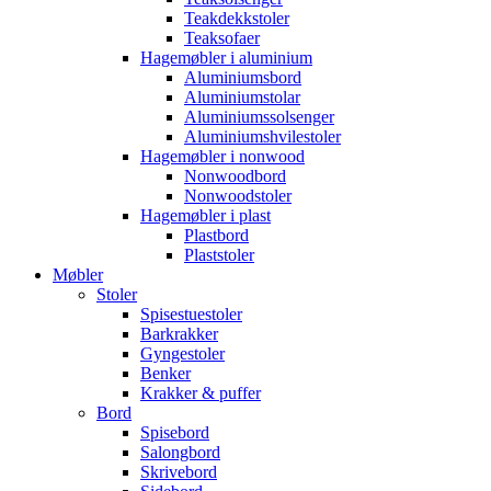
Teakdekkstoler
Teaksofaer
Hagemøbler i aluminium
Aluminiumsbord
Aluminiumstolar
Aluminiumssolsenger
Aluminiumshvilestoler
Hagemøbler i nonwood
Nonwoodbord
Nonwoodstoler
Hagemøbler i plast
Plastbord
Plaststoler
Møbler
Stoler
Spisestuestoler
Barkrakker
Gyngestoler
Benker
Krakker & puffer
Bord
Spisebord
Salongbord
Skrivebord