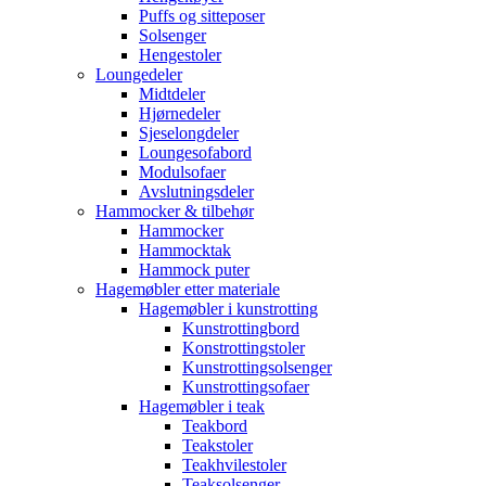
Puffs og sitteposer
Solsenger
Hengestoler
Loungedeler
Midtdeler
Hjørnedeler
Sjeselongdeler
Loungesofabord
Modulsofaer
Avslutningsdeler
Hammocker & tilbehør
Hammocker
Hammocktak
Hammock puter
Hagemøbler etter materiale
Hagemøbler i kunstrotting
Kunstrottingbord
Konstrottingstoler
Kunstrottingsolsenger
Kunstrottingsofaer
Hagemøbler i teak
Teakbord
Teakstoler
Teakhvilestoler
Teaksolsenger