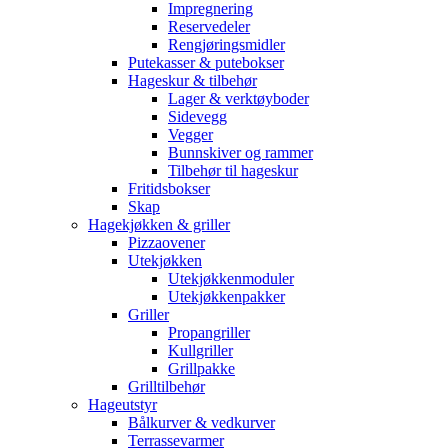
Impregnering
Reservedeler
Rengjøringsmidler
Putekasser & putebokser
Hageskur & tilbehør
Lager & verktøyboder
Sidevegg
Vegger
Bunnskiver og rammer
Tilbehør til hageskur
Fritidsbokser
Skap
Hagekjøkken & griller
Pizzaovener
Utekjøkken
Utekjøkkenmoduler
Utekjøkkenpakker
Griller
Propangriller
Kullgriller
Grillpakke
Grilltilbehør
Hageutstyr
Bålkurver & vedkurver
Terrassevarmer