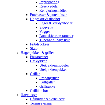
Impregnering
Reservedeler
Rengjøringsmidler
Putekasser & putebokser
Hageskur & tilbehør
Lager & verktøyboder
Sidevegg
Vegger
Bunnskiver og rammer
Tilbehør til hageskur
Fritidsbokser
Skap
Hagekjøkken & griller
Pizzaovener
Utekjøkken
Utekjøkkenmoduler
Utekjøkkenpakker
Griller
Propangriller
Kullgriller
Grillpakke
Grilltilbehør
Hageutstyr
Bålkurver & vedkurver
Terrassevarmer