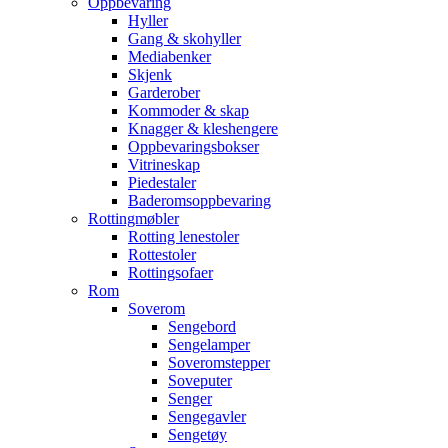
Oppbevaring
Hyller
Gang & skohyller
Mediabenker
Skjenk
Garderober
Kommoder & skap
Knagger & kleshengere
Oppbevaringsbokser
Vitrineskap
Piedestaler
Baderomsoppbevaring
Rottingmøbler
Rotting lenestoler
Rottestoler
Rottingsofaer
Rom
Soverom
Sengebord
Sengelamper
Soveromstepper
Soveputer
Senger
Sengegavler
Sengetøy