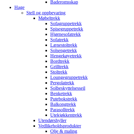
Baderomsskap
Hage
Stell og oppbevaring
Møbeltrekk
Sofagruppetrekk
Spisegruppetrekk
Hjørnesofatrekk
Sofatrekk
Lænestoltrekk
Solsengetrekk
Hengekøyetrekk
Bordtrekk
Grilltrekk
Stoltrekk
Loungegruppetrekk
Pergolatrekk
Solbeskyttelsesseil
Benketrekk
Putebokstrekk
Balkongtrekk
Parasolltrekk
Utekjøkkentrekk
Utendørshyller
Vedlikeholdsprodukter
Olje & maling