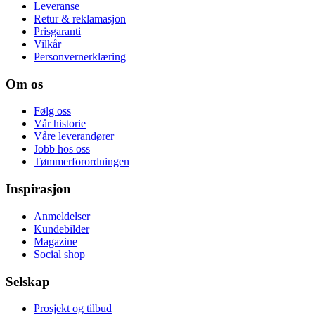
Leveranse
Retur & reklamasjon
Prisgaranti
Vilkår
Personvernerklæring
Om os
Følg oss
Vår historie
Våre leverandører
Jobb hos oss
Tømmerforordningen
Inspirasjon
Anmeldelser
Kundebilder
Magazine
Social shop
Selskap
Prosjekt og tilbud