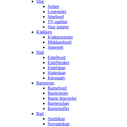
Stue
Sofaer
Lenestoler
Stuebord
TV-møbler
Stue lamper
Kjøkken
Kjøkkenstoler
Middagsbord
Spisesett
Hall
Entrébord
Entrébenker
Entréskap
Hatteskap
Klesstativ
Barnerom
Barnebord
Barnestoler
Barne lenestoler
Barnesofaer
Barnepuffer
Bad
Speilskap
Servantskap