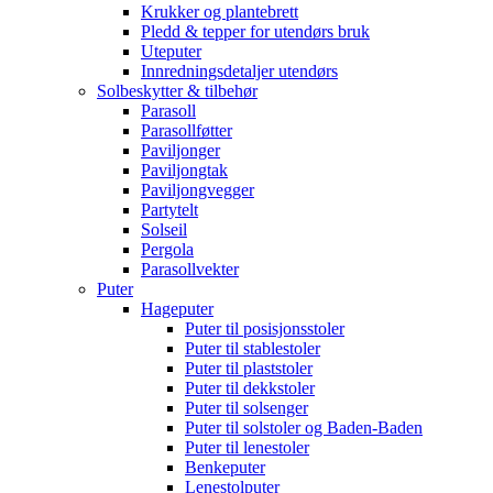
Krukker og plantebrett
Pledd & tepper for utendørs bruk
Uteputer
Innredningsdetaljer utendørs
Solbeskytter & tilbehør
Parasoll
Parasollføtter
Paviljonger
Paviljongtak
Paviljongvegger
Partytelt
Solseil
Pergola
Parasollvekter
Puter
Hageputer
Puter til posisjonsstoler
Puter til stablestoler
Puter til plaststoler
Puter til dekkstoler
Puter til solsenger
Puter til solstoler og Baden-Baden
Puter til lenestoler
Benkeputer
Lenestolputer