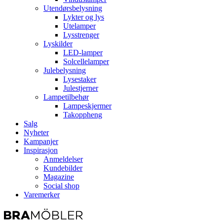
Utendørsbelysning
Lykter og lys
Utelamper
Lysstrenger
Lyskilder
LED-lamper
Solcellelamper
Julebelysning
Lysestaker
Julestjerner
Lampetilbehør
Lampeskjermer
Takoppheng
Salg
Nyheter
Kampanjer
Inspirasjon
Anmeldelser
Kundebilder
Magazine
Social shop
Varemerker