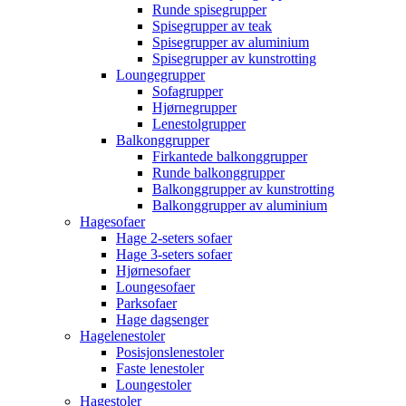
Runde spisegrupper
Spisegrupper av teak
Spisegrupper av aluminium
Spisegrupper av kunstrotting
Loungegrupper
Sofagrupper
Hjørnegrupper
Lenestolgrupper
Balkonggrupper
Firkantede balkonggrupper
Runde balkonggrupper
Balkonggrupper av kunstrotting
Balkonggrupper av aluminium
Hagesofaer
Hage 2-seters sofaer
Hage 3-seters sofaer
Hjørnesofaer
Loungesofaer
Parksofaer
Hage dagsenger
Hagelenestoler
Posisjonslenestoler
Faste lenestoler
Loungestoler
Hagestoler