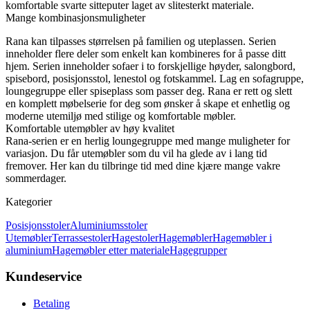
komfortable svarte sitteputer laget av slitesterkt materiale.
Mange kombinasjonsmuligheter
Rana kan tilpasses størrelsen på familien og uteplassen. Serien
inneholder flere deler som enkelt kan kombineres for å passe ditt
hjem. Serien inneholder sofaer i to forskjellige høyder, salongbord,
spisebord, posisjonsstol, lenestol og fotskammel. Lag en sofagruppe,
loungegruppe eller spiseplass som passer deg. Rana er rett og slett
en komplett møbelserie for deg som ønsker å skape et enhetlig og
moderne utemiljø med stilige og komfortable møbler.
Komfortable utemøbler av høy kvalitet
Rana-serien er en herlig loungegruppe med mange muligheter for
variasjon. Du får utemøbler som du vil ha glede av i lang tid
fremover. Her kan du tilbringe tid med dine kjære mange vakre
sommerdager.
Kategorier
Posisjonsstoler
Aluminiumsstoler
Utemøbler
Terrassestoler
Hagestoler
Hagemøbler
Hagemøbler i
aluminium
Hagemøbler etter materiale
Hagegrupper
Kundeservice
Betaling