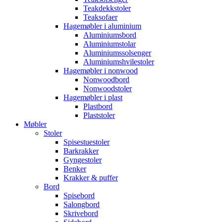
Teakdekkstoler
Teaksofaer
Hagemøbler i aluminium
Aluminiumsbord
Aluminiumstolar
Aluminiumssolsenger
Aluminiumshvilestoler
Hagemøbler i nonwood
Nonwoodbord
Nonwoodstoler
Hagemøbler i plast
Plastbord
Plaststoler
Møbler
Stoler
Spisestuestoler
Barkrakker
Gyngestoler
Benker
Krakker & puffer
Bord
Spisebord
Salongbord
Skrivebord