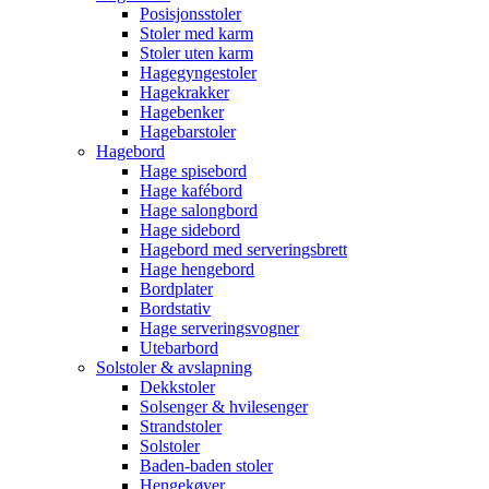
Posisjonsstoler
Stoler med karm
Stoler uten karm
Hagegyngestoler
Hagekrakker
Hagebenker
Hagebarstoler
Hagebord
Hage spisebord
Hage kafébord
Hage salongbord
Hage sidebord
Hagebord med serveringsbrett
Hage hengebord
Bordplater
Bordstativ
Hage serveringsvogner
Utebarbord
Solstoler & avslapning
Dekkstoler
Solsenger & hvilesenger
Strandstoler
Solstoler
Baden-baden stoler
Hengekøyer