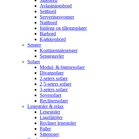
Sidebord
Avlastningsbord
Settbord
Serveringsvogner
Nattbord
Innlegg og tilleggsplater
Barbord
Kjøkkenbord
Senger
Kontinentalesenger
Sengegavler
Sofaer
Modul- & hjørnesofaer
Divansofaer
2-seters sofaer
2,5-seters sofaer
3-seters sofaer
Sovesofaer
Reclinersofaer
Lenestoler & relax
Lenestoler
Liggfåtöljer
Recliner lenestoler
Paller
Sitteposer