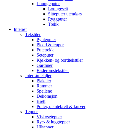
Loungeputer
Loungesett
Sitteputer utendørs
Ryggputer
Trekk
Interiør
Tekstiler
Pynteputer
Pledd & tepper
Putetrekk
Seteputer
Kjøkken- og bordtekstiler
Gardiner
Baderomstekstiler
Interiørdetaljer
Plakater
Rammer
Speilene
Dekorasjon
Brett
Potter, plantebrett & kurver
Tepper
Viskosetepper
Rye- & luggtepper
Ulltepper