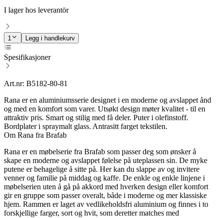
I lager hos leverantör
1
Legg i handlekurv
Spesifikasjoner
Art.nr: B5182-80-81
Rana er en aluminiumsserie designet i en moderne og avslappet ånd
og med en komfort som varer. Utsøkt design møter kvalitet - til en
attraktiv pris. Smart og stilig med få deler. Puter i olefinstoff.
Bordplater i spraymalt glass. Antrasitt farget tekstilen.
Om Rana fra Brafab
Rana er en møbelserie fra Brafab som passer deg som ønsker å
skape en moderne og avslappet følelse på uteplassen sin. De myke
putene er behagelige å sitte på. Her kan du slappe av og invitere
venner og familie på middag og kaffe. De enkle og enkle linjene i
møbelserien uten å gå på akkord med hverken design eller komfort
gir en gruppe som passer overalt, både i moderne og mer klassiske
hjem. Rammen er laget av vedlikeholdsfri aluminium og finnes i to
forskjellige farger, sort og hvit, som deretter matches med