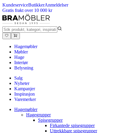
Kundeservice
Butikker
Anmeldelser
Gratis frakt over 10 000 kr
Hagemøbler
Møbler
Hage
Interiør
Belysning
Salg
Nyheter
Kampanjer
Inspirasjon
Varemerker
Hagemøbler
Hagegrupper
Spisegrupper
Firkantede spisegrupper
Uttrekkbare spisegrupper