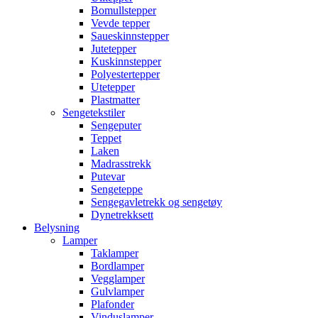
Bomullstepper
Vevde tepper
Saueskinnstepper
Jutetepper
Kuskinnstepper
Polyestertepper
Utetepper
Plastmatter
Sengetekstiler
Sengeputer
Teppet
Laken
Madrasstrekk
Putevar
Sengeteppe
Sengegavletrekk og sengetøy
Dynetrekksett
Belysning
Lamper
Taklamper
Bordlamper
Vegglamper
Gulvlamper
Plafonder
Vinduslamper