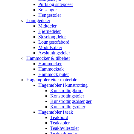
Puffs og sitteposer
Solsenger
Hengestoler
Loungedeler
Midtdeler
Hjørnedeler
Sjeselongdeler
Loungesofabord
Modulsofaer
Avslutningsdeler
Hammocker & tilbehør
Hammocker
Hammocktak
Hammock puter
Hagemøbler etter materiale
Hagemøbler i kunstrotting
Kunstrottingbord
Konstrottingstoler
Kunstrottingsolsenger
Kunstrottingsofaer
Hagemøbler i teak
Teakbord
Teakstoler
Teakhvilestoler
Teaksolsenger