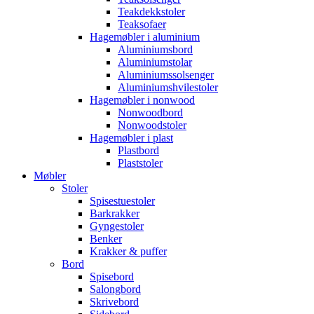
Teakdekkstoler
Teaksofaer
Hagemøbler i aluminium
Aluminiumsbord
Aluminiumstolar
Aluminiumssolsenger
Aluminiumshvilestoler
Hagemøbler i nonwood
Nonwoodbord
Nonwoodstoler
Hagemøbler i plast
Plastbord
Plaststoler
Møbler
Stoler
Spisestuestoler
Barkrakker
Gyngestoler
Benker
Krakker & puffer
Bord
Spisebord
Salongbord
Skrivebord