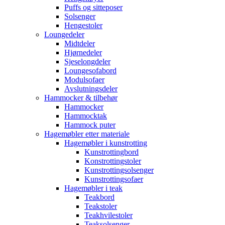
Puffs og sitteposer
Solsenger
Hengestoler
Loungedeler
Midtdeler
Hjørnedeler
Sjeselongdeler
Loungesofabord
Modulsofaer
Avslutningsdeler
Hammocker & tilbehør
Hammocker
Hammocktak
Hammock puter
Hagemøbler etter materiale
Hagemøbler i kunstrotting
Kunstrottingbord
Konstrottingstoler
Kunstrottingsolsenger
Kunstrottingsofaer
Hagemøbler i teak
Teakbord
Teakstoler
Teakhvilestoler
Teaksolsenger