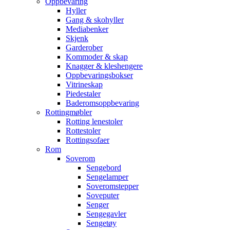
Oppbevaring
Hyller
Gang & skohyller
Mediabenker
Skjenk
Garderober
Kommoder & skap
Knagger & kleshengere
Oppbevaringsbokser
Vitrineskap
Piedestaler
Baderomsoppbevaring
Rottingmøbler
Rotting lenestoler
Rottestoler
Rottingsofaer
Rom
Soverom
Sengebord
Sengelamper
Soveromstepper
Soveputer
Senger
Sengegavler
Sengetøy