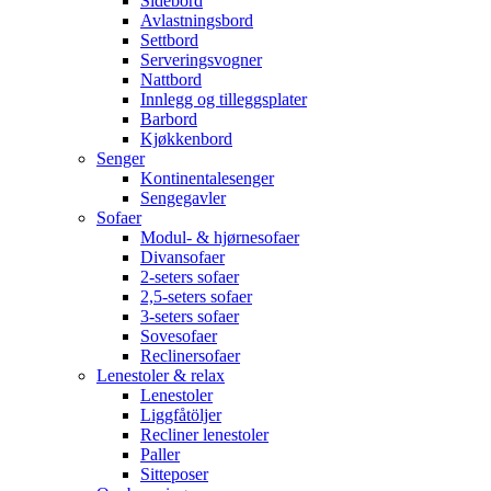
Sidebord
Avlastningsbord
Settbord
Serveringsvogner
Nattbord
Innlegg og tilleggsplater
Barbord
Kjøkkenbord
Senger
Kontinentalesenger
Sengegavler
Sofaer
Modul- & hjørnesofaer
Divansofaer
2-seters sofaer
2,5-seters sofaer
3-seters sofaer
Sovesofaer
Reclinersofaer
Lenestoler & relax
Lenestoler
Liggfåtöljer
Recliner lenestoler
Paller
Sitteposer