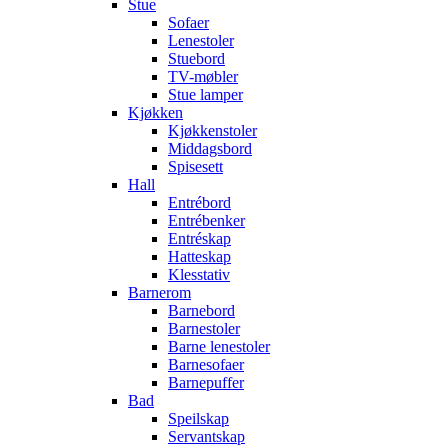
Stue
Sofaer
Lenestoler
Stuebord
TV-møbler
Stue lamper
Kjøkken
Kjøkkenstoler
Middagsbord
Spisesett
Hall
Entrébord
Entrébenker
Entréskap
Hatteskap
Klesstativ
Barnerom
Barnebord
Barnestoler
Barne lenestoler
Barnesofaer
Barnepuffer
Bad
Speilskap
Servantskap