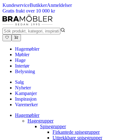
Kundeservice
Butikker
Anmeldelser
Gratis frakt over 10 000 kr
Hagemøbler
Møbler
Hage
Interiør
Belysning
Salg
Nyheter
Kampanjer
Inspirasjon
Varemerker
Hagemøbler
Hagegrupper
Spisegrupper
Firkantede spisegrupper
Uttrekkbare spisegrupper