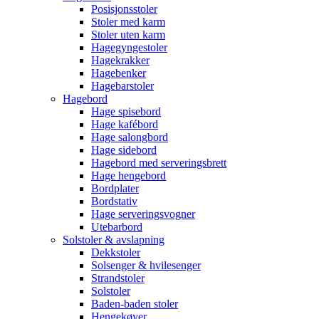
Posisjonsstoler
Stoler med karm
Stoler uten karm
Hagegyngestoler
Hagekrakker
Hagebenker
Hagebarstoler
Hagebord
Hage spisebord
Hage kafébord
Hage salongbord
Hage sidebord
Hagebord med serveringsbrett
Hage hengebord
Bordplater
Bordstativ
Hage serveringsvogner
Utebarbord
Solstoler & avslapning
Dekkstoler
Solsenger & hvilesenger
Strandstoler
Solstoler
Baden-baden stoler
Hengekøyer