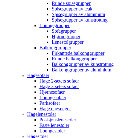
Runde spisegrupper
Spisegrupper av teak
Spisegrupper av aluminium
Spisegrupper av kunstrotting
Loungegrupper
Sofagrupper
Hjørnegrupper
Lenestolgrupper
Balkonggrupper
Firkantede balkonggrupper
Runde balkonggrupper
Balkonggrupper av kunstrotting
Balkonggrupper av aluminium
Hagesofaer
Hage 2-seters sofaer
Hage 3-seters sofaer
Hjørnesofaer
Loungesofaer
Parksofaer
Hage dagsenger
Hagelenestoler
Posisjonslenestoler
Faste lenestoler
Loungestoler
Hagestoler