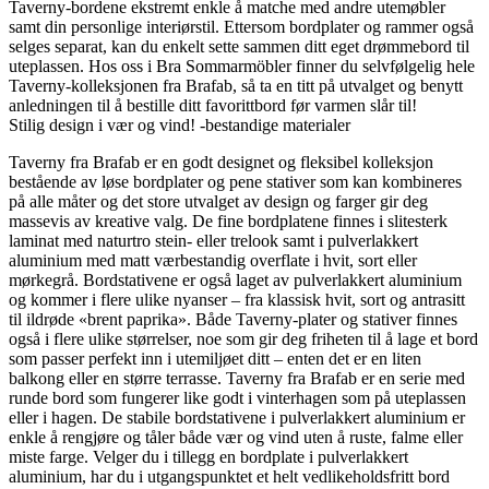
Taverny-bordene ekstremt enkle å matche med andre utemøbler
samt din personlige interiørstil. Ettersom bordplater og rammer også
selges separat, kan du enkelt sette sammen ditt eget drømmebord til
uteplassen. Hos oss i Bra Sommarmöbler finner du selvfølgelig hele
Taverny-kolleksjonen fra Brafab, så ta en titt på utvalget og benytt
anledningen til å bestille ditt favorittbord før varmen slår til!
Stilig design i vær og vind! -bestandige materialer
Taverny fra Brafab er en godt designet og fleksibel kolleksjon
bestående av løse bordplater og pene stativer som kan kombineres
på alle måter og det store utvalget av design og farger gir deg
massevis av kreative valg. De fine bordplatene finnes i slitesterk
laminat med naturtro stein- eller trelook samt i pulverlakkert
aluminium med matt værbestandig overflate i hvit, sort eller
mørkegrå. Bordstativene er også laget av pulverlakkert aluminium
og kommer i flere ulike nyanser – fra klassisk hvit, sort og antrasitt
til ildrøde «brent paprika». Både Taverny-plater og stativer finnes
også i flere ulike størrelser, noe som gir deg friheten til å lage et bord
som passer perfekt inn i utemiljøet ditt – enten det er en liten
balkong eller en større terrasse. Taverny fra Brafab er en serie med
runde bord som fungerer like godt i vinterhagen som på uteplassen
eller i hagen. De stabile bordstativene i pulverlakkert aluminium er
enkle å rengjøre og tåler både vær og vind uten å ruste, falme eller
miste farge. Velger du i tillegg en bordplate i pulverlakkert
aluminium, har du i utgangspunktet et helt vedlikeholdsfritt bord