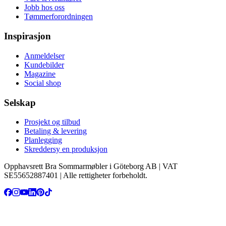
Jobb hos oss
Tømmerforordningen
Inspirasjon
Anmeldelser
Kundebilder
Magazine
Social shop
Selskap
Prosjekt og tilbud
Betaling & levering
Planlegging
Skreddersy en produksjon
Opphavsrett Bra Sommarmøbler i Göteborg AB | VAT
SE55652887401 | Alle rettigheter forbeholdt.