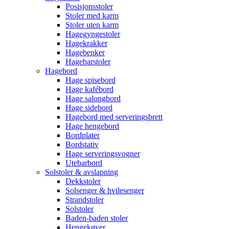
Posisjonsstoler
Stoler med karm
Stoler uten karm
Hagegyngestoler
Hagekrakker
Hagebenker
Hagebarstoler
Hagebord
Hage spisebord
Hage kafébord
Hage salongbord
Hage sidebord
Hagebord med serveringsbrett
Hage hengebord
Bordplater
Bordstativ
Hage serveringsvogner
Utebarbord
Solstoler & avslapning
Dekkstoler
Solsenger & hvilesenger
Strandstoler
Solstoler
Baden-baden stoler
Hengekøyer