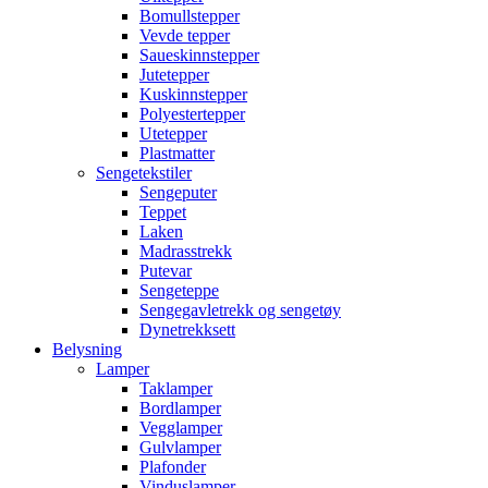
Bomullstepper
Vevde tepper
Saueskinnstepper
Jutetepper
Kuskinnstepper
Polyestertepper
Utetepper
Plastmatter
Sengetekstiler
Sengeputer
Teppet
Laken
Madrasstrekk
Putevar
Sengeteppe
Sengegavletrekk og sengetøy
Dynetrekksett
Belysning
Lamper
Taklamper
Bordlamper
Vegglamper
Gulvlamper
Plafonder
Vinduslamper