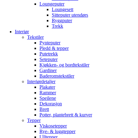
Loungeputer
Loungesett
Sitteputer utendørs
Ryggputer
Trekk
Interiør
Tekstiler
Pynteputer
Pledd & tepper
Putetrekk
Seteputer
Kjøkken- og bordtekstiler
Gardiner
Baderomstekstiler
Interiørdetaljer
Plakater
Rammer
Speilene
Dekorasjon
Brett
Potter, plantebrett & kurver
Tepper
Viskosetepper
Rye- & luggtepper
Ulltepper