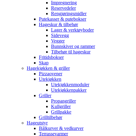
Impregnering
Reservedeler
Rengjøringsmidler
Putekasser & putebokser
Hageskur & tilbehør
Lager & verktøyboder
Sidevegg
Vegger
Bunnskiver og rammer
Tilbehør til hageskur
Fritidsbokser
Skap
Hagekjøkken & griller
Pizzaovener
Utekjøkken
Utekjøkkenmoduler
Utekjøkkenpakker
Griller
Propangriller
Kullgriller
Grillpakke
Grilltilbehør
Hageutstyr
Bålkurver & vedkurver
Terrassevarmer