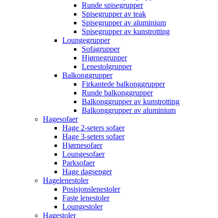
Runde spisegrupper
Spisegrupper av teak
Spisegrupper av aluminium
Spisegrupper av kunstrotting
Loungegrupper
Sofagrupper
Hjørnegrupper
Lenestolgrupper
Balkonggrupper
Firkantede balkonggrupper
Runde balkonggrupper
Balkonggrupper av kunstrotting
Balkonggrupper av aluminium
Hagesofaer
Hage 2-seters sofaer
Hage 3-seters sofaer
Hjørnesofaer
Loungesofaer
Parksofaer
Hage dagsenger
Hagelenestoler
Posisjonslenestoler
Faste lenestoler
Loungestoler
Hagestoler