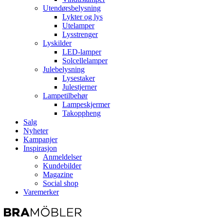
Utendørsbelysning
Lykter og lys
Utelamper
Lysstrenger
Lyskilder
LED-lamper
Solcellelamper
Julebelysning
Lysestaker
Julestjerner
Lampetilbehør
Lampeskjermer
Takoppheng
Salg
Nyheter
Kampanjer
Inspirasjon
Anmeldelser
Kundebilder
Magazine
Social shop
Varemerker