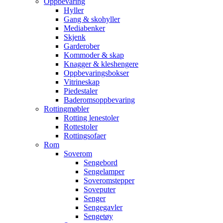
Oppbevaring
Hyller
Gang & skohyller
Mediabenker
Skjenk
Garderober
Kommoder & skap
Knagger & kleshengere
Oppbevaringsbokser
Vitrineskap
Piedestaler
Baderomsoppbevaring
Rottingmøbler
Rotting lenestoler
Rottestoler
Rottingsofaer
Rom
Soverom
Sengebord
Sengelamper
Soveromstepper
Soveputer
Senger
Sengegavler
Sengetøy