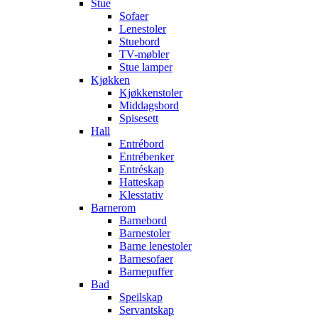
Stue
Sofaer
Lenestoler
Stuebord
TV-møbler
Stue lamper
Kjøkken
Kjøkkenstoler
Middagsbord
Spisesett
Hall
Entrébord
Entrébenker
Entréskap
Hatteskap
Klesstativ
Barnerom
Barnebord
Barnestoler
Barne lenestoler
Barnesofaer
Barnepuffer
Bad
Speilskap
Servantskap