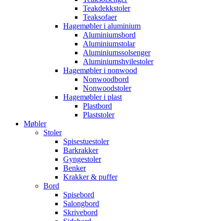
Teakdekkstoler
Teaksofaer
Hagemøbler i aluminium
Aluminiumsbord
Aluminiumstolar
Aluminiumssolsenger
Aluminiumshvilestoler
Hagemøbler i nonwood
Nonwoodbord
Nonwoodstoler
Hagemøbler i plast
Plastbord
Plaststoler
Møbler
Stoler
Spisestuestoler
Barkrakker
Gyngestoler
Benker
Krakker & puffer
Bord
Spisebord
Salongbord
Skrivebord