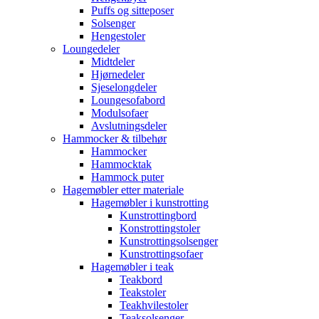
Puffs og sitteposer
Solsenger
Hengestoler
Loungedeler
Midtdeler
Hjørnedeler
Sjeselongdeler
Loungesofabord
Modulsofaer
Avslutningsdeler
Hammocker & tilbehør
Hammocker
Hammocktak
Hammock puter
Hagemøbler etter materiale
Hagemøbler i kunstrotting
Kunstrottingbord
Konstrottingstoler
Kunstrottingsolsenger
Kunstrottingsofaer
Hagemøbler i teak
Teakbord
Teakstoler
Teakhvilestoler
Teaksolsenger