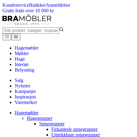
Kundeservice
Butikker
Anmeldelser
Gratis frakt over 10 000 kr
Hagemøbler
Møbler
Hage
Interiør
Belysning
Salg
Nyheter
Kampanjer
Inspirasjon
Varemerker
Hagemøbler
Hagegrupper
Spisegrupper
Firkantede spisegrupper
Uttrekkbare spisegrupper