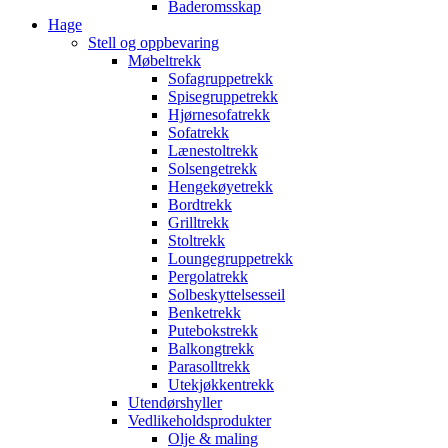
Baderomsskap
Hage
Stell og oppbevaring
Møbeltrekk
Sofagruppetrekk
Spisegruppetrekk
Hjørnesofatrekk
Sofatrekk
Lænestoltrekk
Solsengetrekk
Hengekøyetrekk
Bordtrekk
Grilltrekk
Stoltrekk
Loungegruppetrekk
Pergolatrekk
Solbeskyttelsesseil
Benketrekk
Putebokstrekk
Balkongtrekk
Parasolltrekk
Utekjøkkentrekk
Utendørshyller
Vedlikeholdsprodukter
Olje & maling