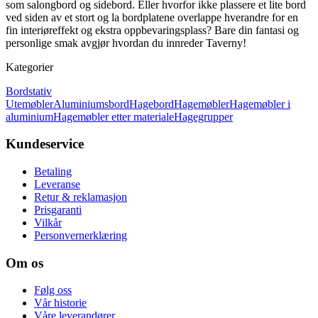
som salongbord og sidebord. Eller hvorfor ikke plassere et lite bord
ved siden av et stort og la bordplatene overlappe hverandre for en
fin interiøreffekt og ekstra oppbevaringsplass? Bare din fantasi og
personlige smak avgjør hvordan du innreder Taverny!
Kategorier
Bordstativ
Utemøbler
Aluminiumsbord
Hagebord
Hagemøbler
Hagemøbler i
aluminium
Hagemøbler etter materiale
Hagegrupper
Kundeservice
Betaling
Leveranse
Retur & reklamasjon
Prisgaranti
Vilkår
Personvernerklæring
Om os
Følg oss
Vår historie
Våre leverandører