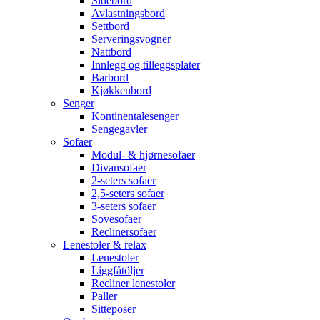
Sidebord
Avlastningsbord
Settbord
Serveringsvogner
Nattbord
Innlegg og tilleggsplater
Barbord
Kjøkkenbord
Senger
Kontinentalesenger
Sengegavler
Sofaer
Modul- & hjørnesofaer
Divansofaer
2-seters sofaer
2,5-seters sofaer
3-seters sofaer
Sovesofaer
Reclinersofaer
Lenestoler & relax
Lenestoler
Liggfåtöljer
Recliner lenestoler
Paller
Sitteposer