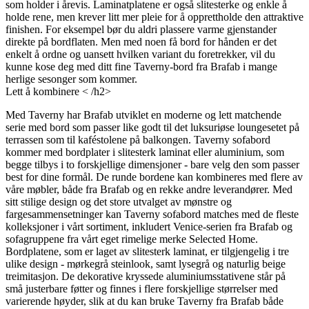
som holder i årevis. Laminatplatene er også slitesterke og enkle å
holde rene, men krever litt mer pleie for å opprettholde den attraktive
finishen. For eksempel bør du aldri plassere varme gjenstander
direkte på bordflaten. Men med noen få bord for hånden er det
enkelt å ordne og uansett hvilken variant du foretrekker, vil du
kunne kose deg med ditt fine Taverny-bord fra Brafab i mange
herlige sesonger som kommer.
Lett å kombinere < /h2>
Med Taverny har Brafab utviklet en moderne og lett matchende
serie med bord som passer like godt til det luksuriøse loungesetet på
terrassen som til kaféstolene på balkongen. Taverny sofabord
kommer med bordplater i slitesterk laminat eller aluminium, som
begge tilbys i to forskjellige dimensjoner - bare velg den som passer
best for dine formål. De runde bordene kan kombineres med flere av
våre møbler, både fra Brafab og en rekke andre leverandører. Med
sitt stilige design og det store utvalget av mønstre og
fargesammensetninger kan Taverny sofabord matches med de fleste
kolleksjoner i vårt sortiment, inkludert Venice-serien fra Brafab og
sofagruppene fra vårt eget rimelige merke Selected Home.
Bordplatene, som er laget av slitesterk laminat, er tilgjengelig i tre
ulike design - mørkegrå steinlook, samt lysegrå og naturlig beige
treimitasjon. De dekorative kryssede aluminiumsstativene står på
små justerbare føtter og finnes i flere forskjellige størrelser med
varierende høyder, slik at du kan bruke Taverny fra Brafab både