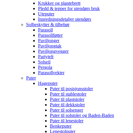
Krukker og plantebrett
Pledd & tepper for utendørs bruk
Uteputer
Innredningsdetaljer utendørs
Solbeskytter & tilbehør
Parasoll
Parasollføtter
Paviljonger
Paviljongtak
Paviljongvegger
Partytelt
Solseil
Pergola
Parasollvekter
Puter
Hageputer
Puter til posisjonsstoler
Puter til stablestoler
Puter til plaststoler
Puter til dekkstoler
Puter til solsenger
Puter til solstoler og Baden-Baden
Puter til lenestoler
Benkeputer
Lenestolputer