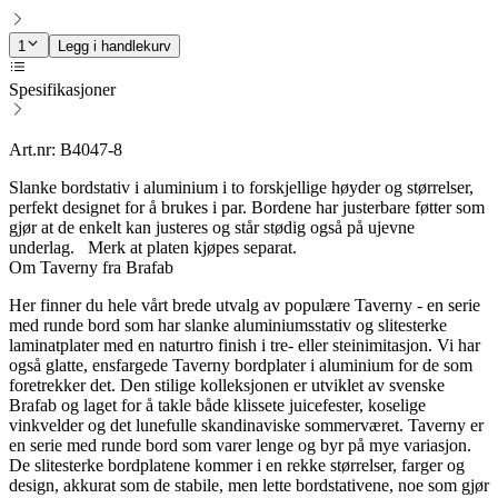
1
Legg i handlekurv
Spesifikasjoner
Art.nr: B4047-8
Slanke bordstativ i aluminium i to forskjellige høyder og størrelser,
perfekt designet for å brukes i par. Bordene har justerbare føtter som
gjør at de enkelt kan justeres og står stødig også på ujevne
underlag. Merk at platen kjøpes separat.
Om Taverny fra Brafab
Her finner du hele vårt brede utvalg av populære Taverny - en serie
med runde bord som har slanke aluminiumsstativ og slitesterke
laminatplater med en naturtro finish i tre- eller steinimitasjon. Vi har
også glatte, ensfargede Taverny bordplater i aluminium for de som
foretrekker det. Den stilige kolleksjonen er utviklet av svenske
Brafab og laget for å takle både klissete juicefester, koselige
vinkvelder og det lunefulle skandinaviske sommerværet. Taverny er
en serie med runde bord som varer lenge og byr på mye variasjon.
De slitesterke bordplatene kommer i en rekke størrelser, farger og
design, akkurat som de stabile, men lette bordstativene, noe som gjør