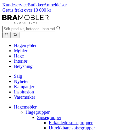
Kundeservice
Butikker
Anmeldelser
Gratis frakt over 10 000 kr
Hagemøbler
Møbler
Hage
Interiør
Belysning
Salg
Nyheter
Kampanjer
Inspirasjon
Varemerker
Hagemøbler
Hagegrupper
Spisegrupper
Firkantede spisegrupper
Uttrekkbare spisegrupper