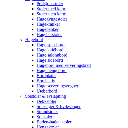
Posisjonsstoler
Stoler med karm
Stoler uten karm
Hagegyngestoler
Hagekrakker
Hagebenker
Hagebarstoler
Hagebord
Hage spisebord
Hage kafébord
Hage salongbord
Hage sidebord
Hagebord med serveringsbrett
Hage hengebord
Bordplater
Bordstativ
Hage serveringsvogner
Utebarbord
Solstoler & avslapning
Dekkstoler
Solsenger & hvilesenger
Strandstoler
Solstoler
Baden-baden stoler
Hengekøyer