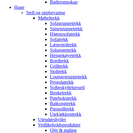
Baderomsskap
Hage
Stell og oppbevaring
Møbeltrekk
Sofagruppetrekk
Spisegruppetrekk
Hjørnesofatrekk
Sofatrekk
Lænestoltrekk
Solsengetrekk
Hengekøyetrekk
Bordtrekk
Grilltrekk
Stoltrekk
Loungegruppetrekk
Pergolatrekk
Solbeskyttelsesseil
Benketrekk
Putebokstrekk
Balkongtrekk
Parasolltrekk
Utekjøkkentrekk
Utendørshyller
Vedlikeholdsprodukter
Olje & maling