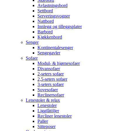
Sidebord
Avlastningsbord
Settbord
Serveringsvogner
Nattbord
Innlegg og tilleggsplater
Barbord
Kjøkkenbord
Senger
Kontinentalesenger
Sengegavler
Sofaer
Modul- & hjørnesofaer
Divansofaer
2-seters sofaer
2,5-seters sofaer
3-seters sofaer
Sovesofaer
Reclinersofaer
Lenestoler & relax
Lenestoler
Liggfåtöljer
Recliner lenestoler
Paller
Sitteposer