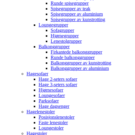
Runde spisegrupper
Spisegrupper av teak
Spisegrupper av aluminium
Spisegrupper av kunstrotting
Loungegrupper
Sofagrupper
Hjørnegrupper
Lenestolgrupper
Balkonggrupper
Firkantede balkonggrupper
Runde balkonggrupper
Balkonggrupper av kunstrotting
Balkonggrupper av aluminium
Hagesofaer
Hage 2-seters sofaer
Hage 3-seters sofaer
Hjørnesofaer
Loungesofaer
Parksofaer
Hage dagsenger
Hagelenestoler
Posisjonslenestoler
Faste lenestoler
Loungestoler
Hagestoler