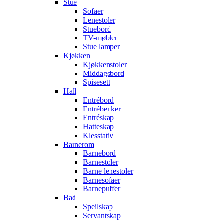
Stue
Sofaer
Lenestoler
Stuebord
TV-møbler
Stue lamper
Kjøkken
Kjøkkenstoler
Middagsbord
Spisesett
Hall
Entrébord
Entrébenker
Entréskap
Hatteskap
Klesstativ
Barnerom
Barnebord
Barnestoler
Barne lenestoler
Barnesofaer
Barnepuffer
Bad
Speilskap
Servantskap