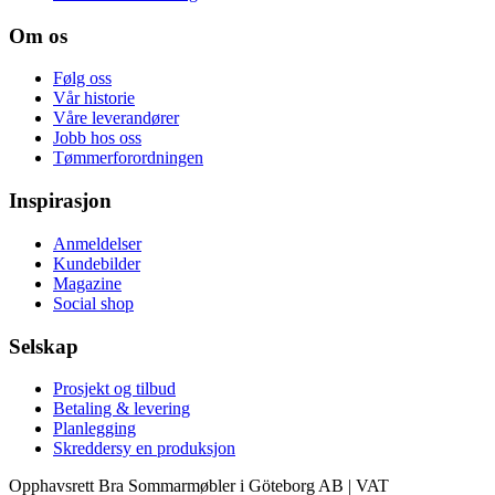
Om os
Følg oss
Vår historie
Våre leverandører
Jobb hos oss
Tømmerforordningen
Inspirasjon
Anmeldelser
Kundebilder
Magazine
Social shop
Selskap
Prosjekt og tilbud
Betaling & levering
Planlegging
Skreddersy en produksjon
Opphavsrett Bra Sommarmøbler i Göteborg AB | VAT