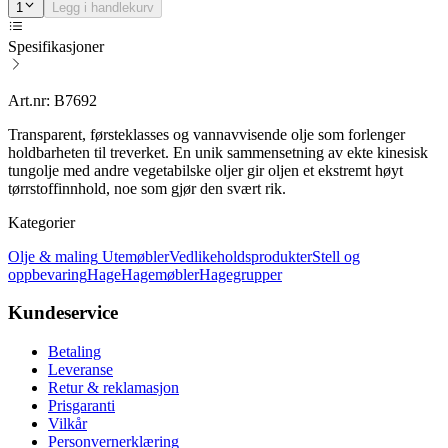
1
Legg i handlekurv
Spesifikasjoner
Art.nr: B7692
Transparent, førsteklasses og vannavvisende olje som forlenger
holdbarheten til treverket. En unik sammensetning av ekte kinesisk
tungolje med andre vegetabilske oljer gir oljen et ekstremt høyt
tørrstoffinnhold, noe som gjør den svært rik.
Kategorier
Olje & maling
Utemøbler
Vedlikeholdsprodukter
Stell og
oppbevaring
Hage
Hagemøbler
Hagegrupper
Kundeservice
Betaling
Leveranse
Retur & reklamasjon
Prisgaranti
Vilkår
Personvernerklæring