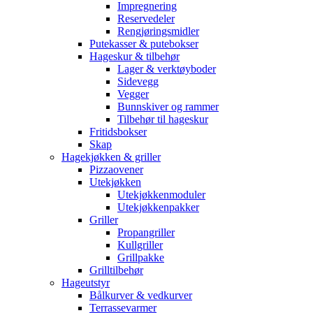
Impregnering
Reservedeler
Rengjøringsmidler
Putekasser & putebokser
Hageskur & tilbehør
Lager & verktøyboder
Sidevegg
Vegger
Bunnskiver og rammer
Tilbehør til hageskur
Fritidsbokser
Skap
Hagekjøkken & griller
Pizzaovener
Utekjøkken
Utekjøkkenmoduler
Utekjøkkenpakker
Griller
Propangriller
Kullgriller
Grillpakke
Grilltilbehør
Hageutstyr
Bålkurver & vedkurver
Terrassevarmer