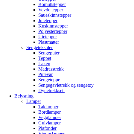
Bomullstepper
Vevde tepper
Saueskinnstepper
Jutetepper
Kuskinnstepper
Polyestertepper
Utetepper
Plastmatter
Sengetekstiler
Sengeputer
Teppet
Laken
Madrasstrekk
Putevar
Sengeteppe
Sengegavletrekk og sengetøy
Dynetrekksett
Belysning
Lamper
Taklamper
Bordlamper
Vegglamper
Gulvlamper
Plafonder
Vinduslamper