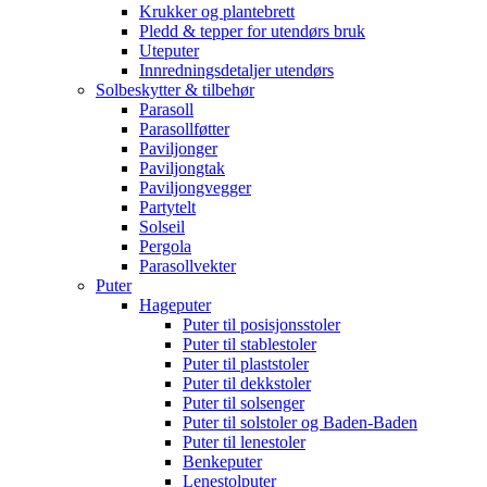
Krukker og plantebrett
Pledd & tepper for utendørs bruk
Uteputer
Innredningsdetaljer utendørs
Solbeskytter & tilbehør
Parasoll
Parasollføtter
Paviljonger
Paviljongtak
Paviljongvegger
Partytelt
Solseil
Pergola
Parasollvekter
Puter
Hageputer
Puter til posisjonsstoler
Puter til stablestoler
Puter til plaststoler
Puter til dekkstoler
Puter til solsenger
Puter til solstoler og Baden-Baden
Puter til lenestoler
Benkeputer
Lenestolputer