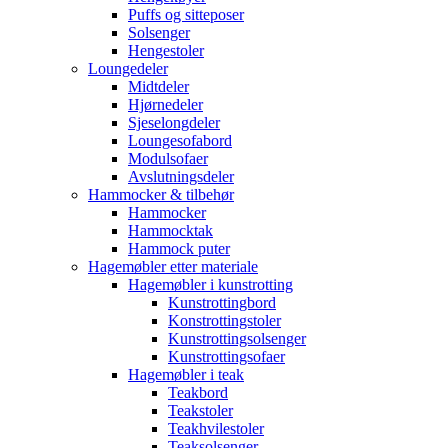
Puffs og sitteposer
Solsenger
Hengestoler
Loungedeler
Midtdeler
Hjørnedeler
Sjeselongdeler
Loungesofabord
Modulsofaer
Avslutningsdeler
Hammocker & tilbehør
Hammocker
Hammocktak
Hammock puter
Hagemøbler etter materiale
Hagemøbler i kunstrotting
Kunstrottingbord
Konstrottingstoler
Kunstrottingsolsenger
Kunstrottingsofaer
Hagemøbler i teak
Teakbord
Teakstoler
Teakhvilestoler
Teaksolsenger