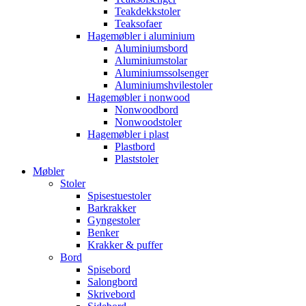
Teakdekkstoler
Teaksofaer
Hagemøbler i aluminium
Aluminiumsbord
Aluminiumstolar
Aluminiumssolsenger
Aluminiumshvilestoler
Hagemøbler i nonwood
Nonwoodbord
Nonwoodstoler
Hagemøbler i plast
Plastbord
Plaststoler
Møbler
Stoler
Spisestuestoler
Barkrakker
Gyngestoler
Benker
Krakker & puffer
Bord
Spisebord
Salongbord
Skrivebord