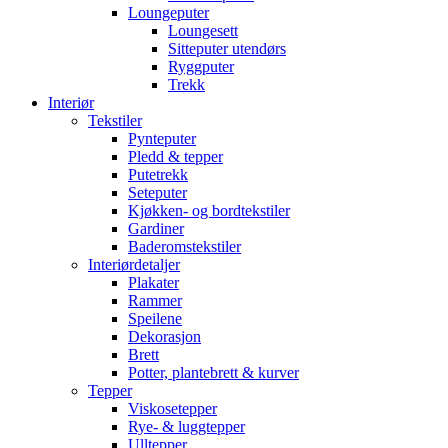
Loungeputer
Loungesett
Sitteputer utendørs
Ryggputer
Trekk
Interiør
Tekstiler
Pynteputer
Pledd & tepper
Putetrekk
Seteputer
Kjøkken- og bordtekstiler
Gardiner
Baderomstekstiler
Interiørdetaljer
Plakater
Rammer
Speilene
Dekorasjon
Brett
Potter, plantebrett & kurver
Tepper
Viskosetepper
Rye- & luggtepper
Ulltepper