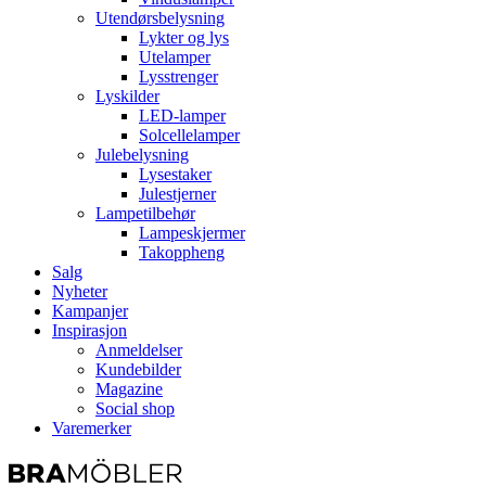
Utendørsbelysning
Lykter og lys
Utelamper
Lysstrenger
Lyskilder
LED-lamper
Solcellelamper
Julebelysning
Lysestaker
Julestjerner
Lampetilbehør
Lampeskjermer
Takoppheng
Salg
Nyheter
Kampanjer
Inspirasjon
Anmeldelser
Kundebilder
Magazine
Social shop
Varemerker