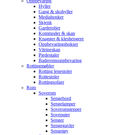
Oppbevaring
Hyller
Gang & skohyller
Mediabenker
Skjenk
Garderober
Kommoder & skap
Knagger & kleshengere
Oppbevaringsbokser
Vitrineskap
Piedestaler
Baderomsoppbevaring
Rottingmøbler
Rotting lenestoler
Rottestoler
Rottingsofaer
Rom
Soverom
Sengebord
Sengelamper
Soveromstepper
Soveputer
Senger
Sengegavler
Sengetøy