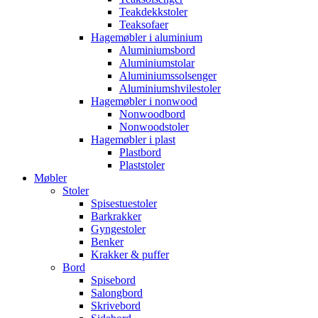
Teakdekkstoler
Teaksofaer
Hagemøbler i aluminium
Aluminiumsbord
Aluminiumstolar
Aluminiumssolsenger
Aluminiumshvilestoler
Hagemøbler i nonwood
Nonwoodbord
Nonwoodstoler
Hagemøbler i plast
Plastbord
Plaststoler
Møbler
Stoler
Spisestuestoler
Barkrakker
Gyngestoler
Benker
Krakker & puffer
Bord
Spisebord
Salongbord
Skrivebord