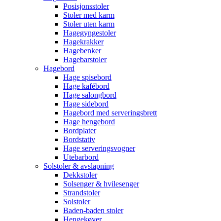
Posisjonsstoler
Stoler med karm
Stoler uten karm
Hagegyngestoler
Hagekrakker
Hagebenker
Hagebarstoler
Hagebord
Hage spisebord
Hage kafébord
Hage salongbord
Hage sidebord
Hagebord med serveringsbrett
Hage hengebord
Bordplater
Bordstativ
Hage serveringsvogner
Utebarbord
Solstoler & avslapning
Dekkstoler
Solsenger & hvilesenger
Strandstoler
Solstoler
Baden-baden stoler
Hengekøyer