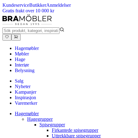
Kundeservice
Butikker
Anmeldelser
Gratis frakt over 10 000 kr
Hagemøbler
Møbler
Hage
Interiør
Belysning
Salg
Nyheter
Kampanjer
Inspirasjon
Varemerker
Hagemøbler
Hagegrupper
Spisegrupper
Firkantede spisegrupper
Uttrekkbare spisegrupper