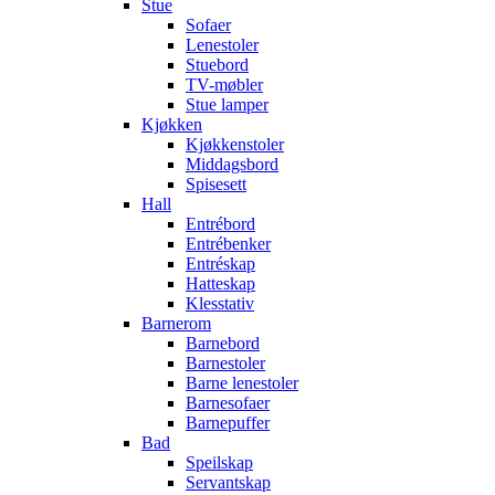
Stue
Sofaer
Lenestoler
Stuebord
TV-møbler
Stue lamper
Kjøkken
Kjøkkenstoler
Middagsbord
Spisesett
Hall
Entrébord
Entrébenker
Entréskap
Hatteskap
Klesstativ
Barnerom
Barnebord
Barnestoler
Barne lenestoler
Barnesofaer
Barnepuffer
Bad
Speilskap
Servantskap