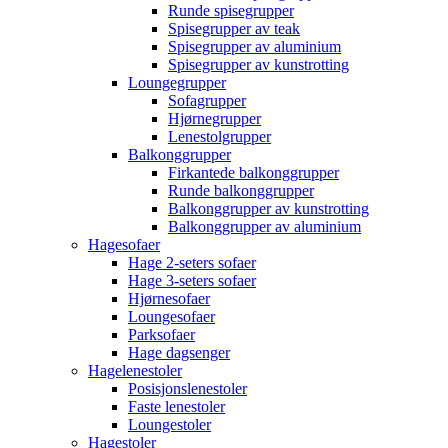
Runde spisegrupper
Spisegrupper av teak
Spisegrupper av aluminium
Spisegrupper av kunstrotting
Loungegrupper
Sofagrupper
Hjørnegrupper
Lenestolgrupper
Balkonggrupper
Firkantede balkonggrupper
Runde balkonggrupper
Balkonggrupper av kunstrotting
Balkonggrupper av aluminium
Hagesofaer
Hage 2-seters sofaer
Hage 3-seters sofaer
Hjørnesofaer
Loungesofaer
Parksofaer
Hage dagsenger
Hagelenestoler
Posisjonslenestoler
Faste lenestoler
Loungestoler
Hagestoler