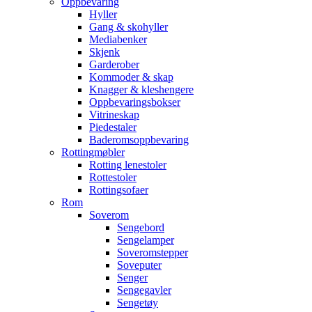
Oppbevaring
Hyller
Gang & skohyller
Mediabenker
Skjenk
Garderober
Kommoder & skap
Knagger & kleshengere
Oppbevaringsbokser
Vitrineskap
Piedestaler
Baderomsoppbevaring
Rottingmøbler
Rotting lenestoler
Rottestoler
Rottingsofaer
Rom
Soverom
Sengebord
Sengelamper
Soveromstepper
Soveputer
Senger
Sengegavler
Sengetøy