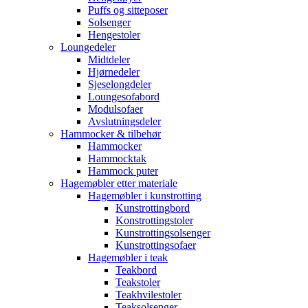
Puffs og sitteposer
Solsenger
Hengestoler
Loungedeler
Midtdeler
Hjørnedeler
Sjeselongdeler
Loungesofabord
Modulsofaer
Avslutningsdeler
Hammocker & tilbehør
Hammocker
Hammocktak
Hammock puter
Hagemøbler etter materiale
Hagemøbler i kunstrotting
Kunstrottingbord
Konstrottingstoler
Kunstrottingsolsenger
Kunstrottingsofaer
Hagemøbler i teak
Teakbord
Teakstoler
Teakhvilestoler
Teaksolsenger