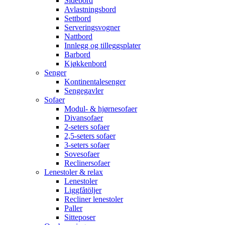
Sidebord
Avlastningsbord
Settbord
Serveringsvogner
Nattbord
Innlegg og tilleggsplater
Barbord
Kjøkkenbord
Senger
Kontinentalesenger
Sengegavler
Sofaer
Modul- & hjørnesofaer
Divansofaer
2-seters sofaer
2,5-seters sofaer
3-seters sofaer
Sovesofaer
Reclinersofaer
Lenestoler & relax
Lenestoler
Liggfåtöljer
Recliner lenestoler
Paller
Sitteposer