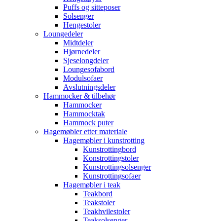
Puffs og sitteposer
Solsenger
Hengestoler
Loungedeler
Midtdeler
Hjørnedeler
Sjeselongdeler
Loungesofabord
Modulsofaer
Avslutningsdeler
Hammocker & tilbehør
Hammocker
Hammocktak
Hammock puter
Hagemøbler etter materiale
Hagemøbler i kunstrotting
Kunstrottingbord
Konstrottingstoler
Kunstrottingsolsenger
Kunstrottingsofaer
Hagemøbler i teak
Teakbord
Teakstoler
Teakhvilestoler
Teaksolsenger