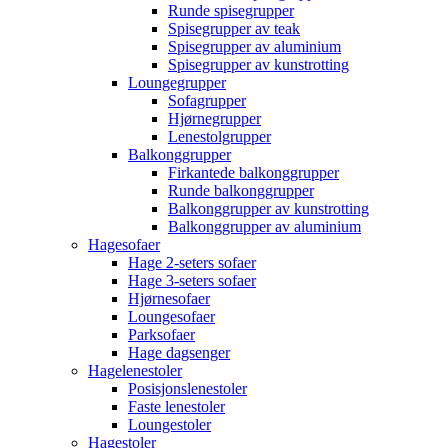
Runde spisegrupper
Spisegrupper av teak
Spisegrupper av aluminium
Spisegrupper av kunstrotting
Loungegrupper
Sofagrupper
Hjørnegrupper
Lenestolgrupper
Balkonggrupper
Firkantede balkonggrupper
Runde balkonggrupper
Balkonggrupper av kunstrotting
Balkonggrupper av aluminium
Hagesofaer
Hage 2-seters sofaer
Hage 3-seters sofaer
Hjørnesofaer
Loungesofaer
Parksofaer
Hage dagsenger
Hagelenestoler
Posisjonslenestoler
Faste lenestoler
Loungestoler
Hagestoler