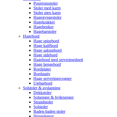
Posisjonsstoler
Stoler med karm
Stoler uten karm
Hagegyngestoler
Hagekrakker
Hagebenker
Hagebarstoler
Hagebord
Hage spisebord
Hage kafébord
Hage salongbord
Hage sidebord
Hagebord med serveringsbrett
Hage hengebord
Bordplater
Bordstativ
Hage serveringsvogner
Utebarbord
Solstoler & avslapning
Dekkstoler
Solsenger & hvilesenger
Strandstoler
Solstoler
Baden-baden stoler
Hengekøyer