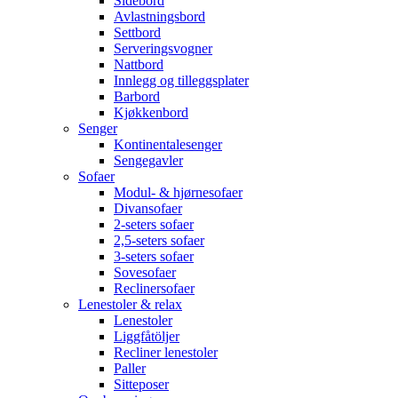
Sidebord
Avlastningsbord
Settbord
Serveringsvogner
Nattbord
Innlegg og tilleggsplater
Barbord
Kjøkkenbord
Senger
Kontinentalesenger
Sengegavler
Sofaer
Modul- & hjørnesofaer
Divansofaer
2-seters sofaer
2,5-seters sofaer
3-seters sofaer
Sovesofaer
Reclinersofaer
Lenestoler & relax
Lenestoler
Liggfåtöljer
Recliner lenestoler
Paller
Sitteposer