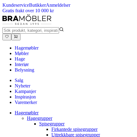
Kundeservice
Butikker
Anmeldelser
Gratis frakt over 10 000 kr
Hagemøbler
Møbler
Hage
Interiør
Belysning
Salg
Nyheter
Kampanjer
Inspirasjon
Varemerker
Hagemøbler
Hagegrupper
Spisegrupper
Firkantede spisegrupper
Uttrekkbare spisegrupper