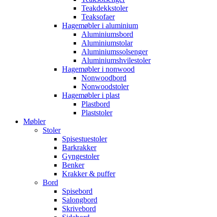
Teakdekkstoler
Teaksofaer
Hagemøbler i aluminium
Aluminiumsbord
Aluminiumstolar
Aluminiumssolsenger
Aluminiumshvilestoler
Hagemøbler i nonwood
Nonwoodbord
Nonwoodstoler
Hagemøbler i plast
Plastbord
Plaststoler
Møbler
Stoler
Spisestuestoler
Barkrakker
Gyngestoler
Benker
Krakker & puffer
Bord
Spisebord
Salongbord
Skrivebord