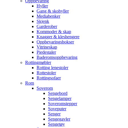
Oppbevaring
Hyller
Gang & skohyller
Mediabenker
Skjenk
Garderober
Kommoder & skap
Knagger & kleshengere
Oppbevaringsbokser
Vitrineskap
Piedestaler
Baderomsoppbevaring
Rottingmøbler
Rotting lenestoler
Rottestoler
Rottingsofaer
Rom
Soverom
Sengebord
Sengelamper
Soveromstepper
Soveputer
Senger
Sengegavler
Sengetøy