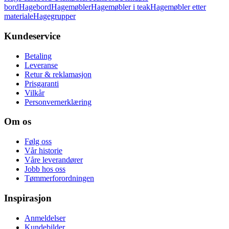
bord
Hagebord
Hagemøbler
Hagemøbler i teak
Hagemøbler etter
materiale
Hagegrupper
Kundeservice
Betaling
Leveranse
Retur & reklamasjon
Prisgaranti
Vilkår
Personvernerklæring
Om os
Følg oss
Vår historie
Våre leverandører
Jobb hos oss
Tømmerforordningen
Inspirasjon
Anmeldelser
Kundebilder