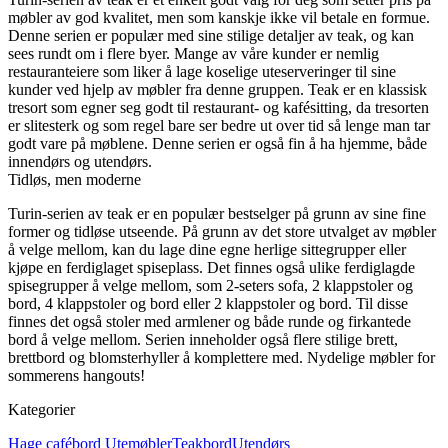
møbler av god kvalitet, men som kanskje ikke vil betale en formue.
Denne serien er populær med sine stilige detaljer av teak, og kan
sees rundt om i flere byer. Mange av våre kunder er nemlig
restauranteiere som liker å lage koselige uteserveringer til sine
kunder ved hjelp av møbler fra denne gruppen. Teak er en klassisk
tresort som egner seg godt til restaurant- og kafésitting, da tresorten
er slitesterk og som regel bare ser bedre ut over tid så lenge man tar
godt vare på møblene. Denne serien er også fin å ha hjemme, både
innendørs og utendørs.
Tidløs, men moderne
Turin-serien av teak er en populær bestselger på grunn av sine fine
former og tidløse utseende. På grunn av det store utvalget av møbler
å velge mellom, kan du lage dine egne herlige sittegrupper eller
kjøpe en ferdiglaget spiseplass. Det finnes også ulike ferdiglagde
spisegrupper å velge mellom, som 2-seters sofa, 2 klappstoler og
bord, 4 klappstoler og bord eller 2 klappstoler og bord. Til disse
finnes det også stoler med armlener og både runde og firkantede
bord å velge mellom. Serien inneholder også flere stilige brett,
brettbord og blomsterhyller å komplettere med. Nydelige møbler for
sommerens hangouts!
Kategorier
Hage cafébord
Utemøbler
Teakbord
Utendørs