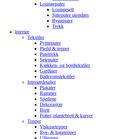
Loungeputer
Loungesett
Sitteputer utendørs
Ryggputer
Trekk
Interiør
Tekstiler
Pynteputer
Pledd & tepper
Putetrekk
Seteputer
Kjøkken- og bordtekstiler
Gardiner
Baderomstekstiler
Interiørdetaljer
Plakater
Rammer
Speilene
Dekorasjon
Brett
Potter, plantebrett & kurver
Tepper
Viskosetepper
Rye- & luggtepper
Ulltepper