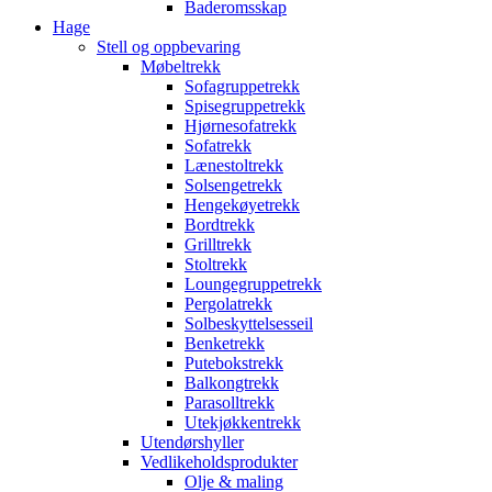
Baderomsskap
Hage
Stell og oppbevaring
Møbeltrekk
Sofagruppetrekk
Spisegruppetrekk
Hjørnesofatrekk
Sofatrekk
Lænestoltrekk
Solsengetrekk
Hengekøyetrekk
Bordtrekk
Grilltrekk
Stoltrekk
Loungegruppetrekk
Pergolatrekk
Solbeskyttelsesseil
Benketrekk
Putebokstrekk
Balkongtrekk
Parasolltrekk
Utekjøkkentrekk
Utendørshyller
Vedlikeholdsprodukter
Olje & maling