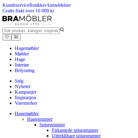
Kundeservice
Butikker
Anmeldelser
Gratis frakt over 10 000 kr
Hagemøbler
Møbler
Hage
Interiør
Belysning
Salg
Nyheter
Kampanjer
Inspirasjon
Varemerker
Hagemøbler
Hagegrupper
Spisegrupper
Firkantede spisegrupper
Uttrekkbare spisegrupper