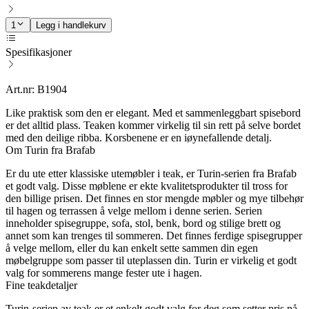
1
Legg i handlekurv
Spesifikasjoner
Art.nr: B1904
Like praktisk som den er elegant. Med et sammenleggbart spisebord
er det alltid plass. Teaken kommer virkelig til sin rett på selve bordet
med den deilige ribba. Korsbenene er en iøynefallende detalj.
Om Turin fra Brafab
Er du ute etter klassiske utemøbler i teak, er Turin-serien fra Brafab
et godt valg. Disse møblene er ekte kvalitetsprodukter til tross for
den billige prisen. Det finnes en stor mengde møbler og mye tilbehør
til hagen og terrassen å velge mellom i denne serien. Serien
inneholder spisegruppe, sofa, stol, benk, bord og stilige brett og
annet som kan trenges til sommeren. Det finnes ferdige spisegrupper
å velge mellom, eller du kan enkelt sette sammen din egen
møbelgruppe som passer til uteplassen din. Turin er virkelig et godt
valg for sommerens mange fester ute i hagen.
Fine teakdetaljer
Turin-serien av teak er et enkelt godt valg for deg som setter pris på