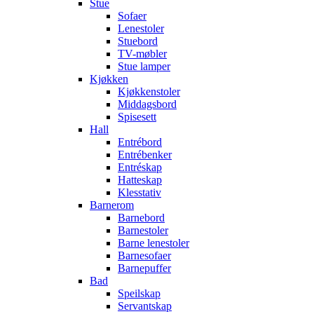
Stue
Sofaer
Lenestoler
Stuebord
TV-møbler
Stue lamper
Kjøkken
Kjøkkenstoler
Middagsbord
Spisesett
Hall
Entrébord
Entrébenker
Entréskap
Hatteskap
Klesstativ
Barnerom
Barnebord
Barnestoler
Barne lenestoler
Barnesofaer
Barnepuffer
Bad
Speilskap
Servantskap