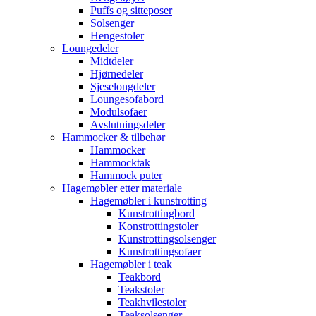
Puffs og sitteposer
Solsenger
Hengestoler
Loungedeler
Midtdeler
Hjørnedeler
Sjeselongdeler
Loungesofabord
Modulsofaer
Avslutningsdeler
Hammocker & tilbehør
Hammocker
Hammocktak
Hammock puter
Hagemøbler etter materiale
Hagemøbler i kunstrotting
Kunstrottingbord
Konstrottingstoler
Kunstrottingsolsenger
Kunstrottingsofaer
Hagemøbler i teak
Teakbord
Teakstoler
Teakhvilestoler
Teaksolsenger