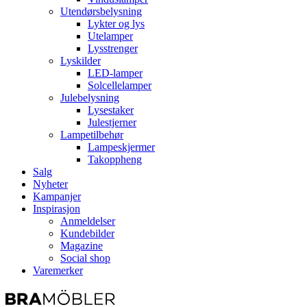
Utendørsbelysning
Lykter og lys
Utelamper
Lysstrenger
Lyskilder
LED-lamper
Solcellelamper
Julebelysning
Lysestaker
Julestjerner
Lampetilbehør
Lampeskjermer
Takoppheng
Salg
Nyheter
Kampanjer
Inspirasjon
Anmeldelser
Kundebilder
Magazine
Social shop
Varemerker