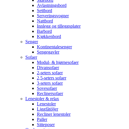
Sidebord
Avlastningsbord
Settbord
Serveringsvogner
Nattbord
Innlegg og tilleggsplater
Barbord
Kjøkkenbord
Senger
Kontinentalesenger
Sengegavler
Sofaer
Modul- & hjørnesofaer
Divansofaer
2-seters sofaer
2,5-seters sofaer
3-seters sofaer
Sovesofaer
Reclinersofaer
Lenestoler & relax
Lenestoler
Liggfåtöljer
Recliner lenestoler
Paller
Sitteposer