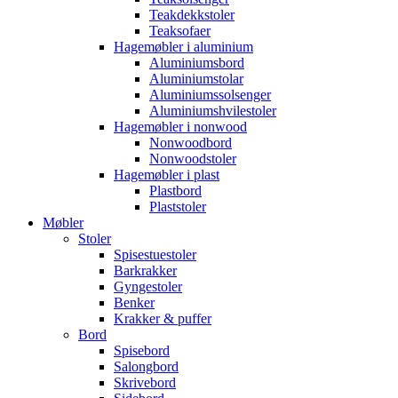
Teakdekkstoler
Teaksofaer
Hagemøbler i aluminium
Aluminiumsbord
Aluminiumstolar
Aluminiumssolsenger
Aluminiumshvilestoler
Hagemøbler i nonwood
Nonwoodbord
Nonwoodstoler
Hagemøbler i plast
Plastbord
Plaststoler
Møbler
Stoler
Spisestuestoler
Barkrakker
Gyngestoler
Benker
Krakker & puffer
Bord
Spisebord
Salongbord
Skrivebord