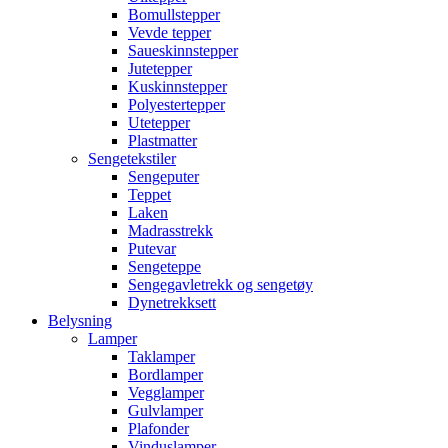
Bomullstepper
Vevde tepper
Saueskinnstepper
Jutetepper
Kuskinnstepper
Polyestertepper
Utetepper
Plastmatter
Sengetekstiler
Sengeputer
Teppet
Laken
Madrasstrekk
Putevar
Sengeteppe
Sengegavletrekk og sengetøy
Dynetrekksett
Belysning
Lamper
Taklamper
Bordlamper
Vegglamper
Gulvlamper
Plafonder
Vinduslamper