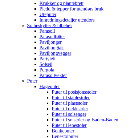
Krukker og plantebrett
Pledd & tepper for utendørs bruk
Uteputer
Innredningsdetaljer utendørs
Solbeskytter & tilbehør
Parasoll
Parasollføtter
Paviljonger
Paviljongtak
Paviljongvegger
Partytelt
Solseil
Pergola
Parasollvekter
Puter
Hageputer
Puter til posisjonsstoler
Puter til stablestoler
Puter til plaststoler
Puter til dekkstoler
Puter til solsenger
Puter til solstoler og Baden-Baden
Puter til lenestoler
Benkeputer
Lenestolputer