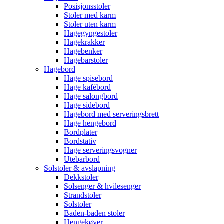
Posisjonsstoler
Stoler med karm
Stoler uten karm
Hagegyngestoler
Hagekrakker
Hagebenker
Hagebarstoler
Hagebord
Hage spisebord
Hage kafébord
Hage salongbord
Hage sidebord
Hagebord med serveringsbrett
Hage hengebord
Bordplater
Bordstativ
Hage serveringsvogner
Utebarbord
Solstoler & avslapning
Dekkstoler
Solsenger & hvilesenger
Strandstoler
Solstoler
Baden-baden stoler
Hengekøyer