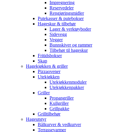
Impregnering
Reservedeler
Rengjøringsmidler
Putekasser & putebokser
Hageskur & tilbehør
Lager & verktøyboder
Sidevegg
Vegger
Bunnskiver og rammer
Tilbehør til hageskur
Fritidsbokser
Skap
Hagekjøkken & griller
Pizzaovener
Utekjøkken
Utekjøkkenmoduler
Utekjøkkenpakker
Griller
Propangriller
Kullgriller
Grillpakke
Grilltilbehør
Hageutstyr
Bålkurver & vedkurver
Terrassevarmer