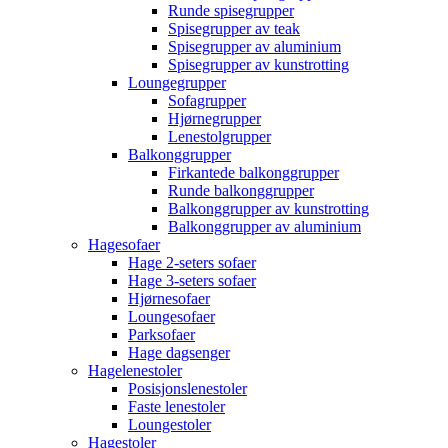
Runde spisegrupper
Spisegrupper av teak
Spisegrupper av aluminium
Spisegrupper av kunstrotting
Loungegrupper
Sofagrupper
Hjørnegrupper
Lenestolgrupper
Balkonggrupper
Firkantede balkonggrupper
Runde balkonggrupper
Balkonggrupper av kunstrotting
Balkonggrupper av aluminium
Hagesofaer
Hage 2-seters sofaer
Hage 3-seters sofaer
Hjørnesofaer
Loungesofaer
Parksofaer
Hage dagsenger
Hagelenestoler
Posisjonslenestoler
Faste lenestoler
Loungestoler
Hagestoler