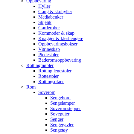
Oppbevaring
Hyller
Gang & skohyller
Mediabenker
Skjenk
Garderober
Kommoder & skap
Knagger & kleshengere
Oppbevaringsbokser
Vitrineskap
Piedestaler
Baderomsoppbevaring
Rottingmøbler
Rotting lenestoler
Rottestoler
Rottingsofaer
Rom
Soverom
Sengebord
Sengelamper
Soveromstepper
Soveputer
Senger
Sengegavler
Sengetøy