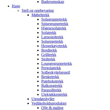
Baderomsskap
Hage
Stell og oppbevaring
Møbeltrekk
Sofagruppetrekk
Spisegruppetrekk
Hjørnesofatrekk
Sofatrekk
Lænestoltrekk
Solsengetrekk
Hengekøyetrekk
Bordtrekk
Grilltrekk
Stoltrekk
Loungegruppetrekk
Pergolatrekk
Solbeskyttelsesseil
Benketrekk
Putebokstrekk
Balkongtrekk
Parasolltrekk
Utekjøkkentrekk
Utendørshyller
Vedlikeholdsprodukter
Olje & maling