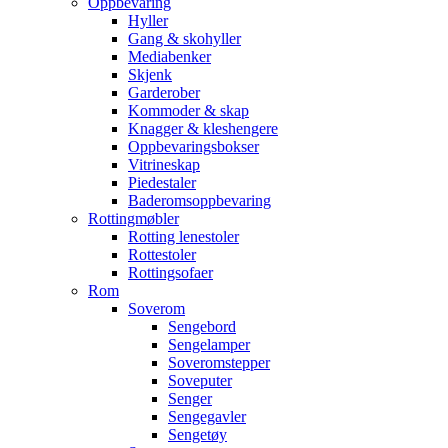
Oppbevaring
Hyller
Gang & skohyller
Mediabenker
Skjenk
Garderober
Kommoder & skap
Knagger & kleshengere
Oppbevaringsbokser
Vitrineskap
Piedestaler
Baderomsoppbevaring
Rottingmøbler
Rotting lenestoler
Rottestoler
Rottingsofaer
Rom
Soverom
Sengebord
Sengelamper
Soveromstepper
Soveputer
Senger
Sengegavler
Sengetøy