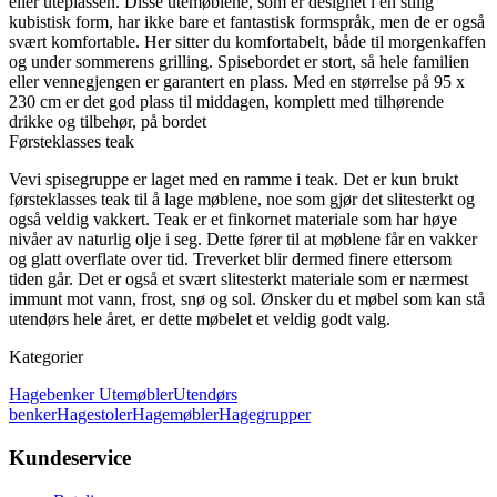
eller uteplassen. Disse utemøblene, som er designet i en stilig
kubistisk form, har ikke bare et fantastisk formspråk, men de er også
svært komfortable. Her sitter du komfortabelt, både til morgenkaffen
og under sommerens grilling. Spisebordet er stort, så hele familien
eller vennegjengen er garantert en plass. Med en størrelse på 95 x
230 cm er det god plass til middagen, komplett med tilhørende
drikke og tilbehør, på bordet
Førsteklasses teak
Vevi spisegruppe er laget med en ramme i teak. Det er kun brukt
førsteklasses teak til å lage møblene, noe som gjør det slitesterkt og
også veldig vakkert. Teak er et finkornet materiale som har høye
nivåer av naturlig olje i seg. Dette fører til at møblene får en vakker
og glatt overflate over tid. Treverket blir dermed finere ettersom
tiden går. Det er også et svært slitesterkt materiale som er nærmest
immunt mot vann, frost, snø og sol. Ønsker du et møbel som kan stå
utendørs hele året, er dette møbelet et veldig godt valg.
Kategorier
Hagebenker
Utemøbler
Utendørs
benker
Hagestoler
Hagemøbler
Hagegrupper
Kundeservice