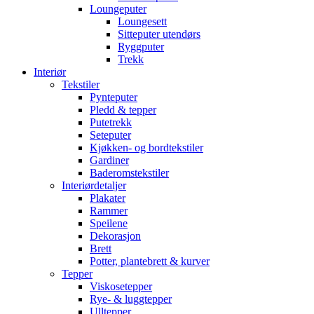
Loungeputer
Loungesett
Sitteputer utendørs
Ryggputer
Trekk
Interiør
Tekstiler
Pynteputer
Pledd & tepper
Putetrekk
Seteputer
Kjøkken- og bordtekstiler
Gardiner
Baderomstekstiler
Interiørdetaljer
Plakater
Rammer
Speilene
Dekorasjon
Brett
Potter, plantebrett & kurver
Tepper
Viskosetepper
Rye- & luggtepper
Ulltepper