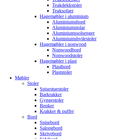
Teakdekkstoler
Teaksofaer
Hagemøbler i aluminium
Aluminiumsbord
Aluminiumstolar
Aluminiumssolsenger
Aluminiumshvilestoler
Hagemøbler i nonwood
Nonwoodbord
Nonwoodstoler
Hagemøbler i plast
Plastbord
Plaststoler
Møbler
Stoler
Spisestuestoler
Barkrakker
Gyngestoler
Benker
Krakker & puffer
Bord
Spisebord
Salongbord
Skrivebord