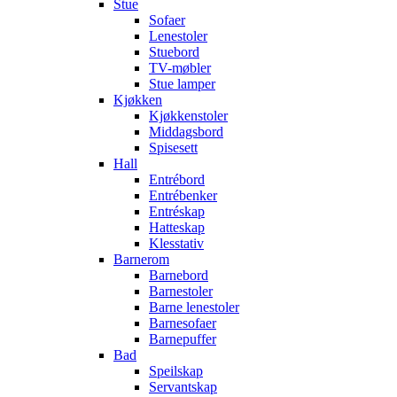
Stue
Sofaer
Lenestoler
Stuebord
TV-møbler
Stue lamper
Kjøkken
Kjøkkenstoler
Middagsbord
Spisesett
Hall
Entrébord
Entrébenker
Entréskap
Hatteskap
Klesstativ
Barnerom
Barnebord
Barnestoler
Barne lenestoler
Barnesofaer
Barnepuffer
Bad
Speilskap
Servantskap