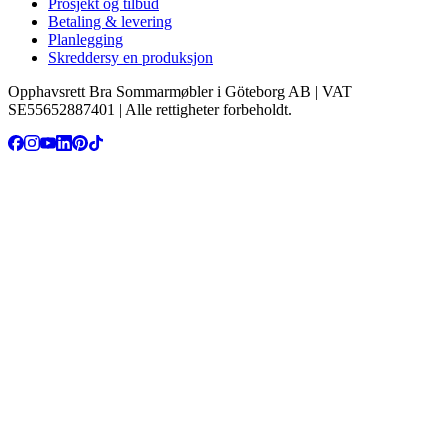
Prosjekt og tilbud
Betaling & levering
Planlegging
Skreddersy en produksjon
Opphavsrett Bra Sommarmøbler i Göteborg AB | VAT
SE55652887401 | Alle rettigheter forbeholdt.