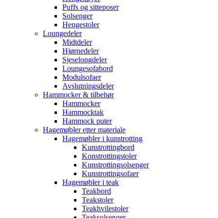
Puffs og sitteposer
Solsenger
Hengestoler
Loungedeler
Midtdeler
Hjørnedeler
Sjeselongdeler
Loungesofabord
Modulsofaer
Avslutningsdeler
Hammocker & tilbehør
Hammocker
Hammocktak
Hammock puter
Hagemøbler etter materiale
Hagemøbler i kunstrotting
Kunstrottingbord
Konstrottingstoler
Kunstrottingsolsenger
Kunstrottingsofaer
Hagemøbler i teak
Teakbord
Teakstoler
Teakhvilestoler
Teaksolsenger