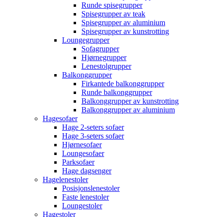
Runde spisegrupper
Spisegrupper av teak
Spisegrupper av aluminium
Spisegrupper av kunstrotting
Loungegrupper
Sofagrupper
Hjørnegrupper
Lenestolgrupper
Balkonggrupper
Firkantede balkonggrupper
Runde balkonggrupper
Balkonggrupper av kunstrotting
Balkonggrupper av aluminium
Hagesofaer
Hage 2-seters sofaer
Hage 3-seters sofaer
Hjørnesofaer
Loungesofaer
Parksofaer
Hage dagsenger
Hagelenestoler
Posisjonslenestoler
Faste lenestoler
Loungestoler
Hagestoler