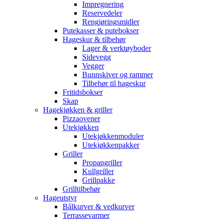
Impregnering
Reservedeler
Rengjøringsmidler
Putekasser & putebokser
Hageskur & tilbehør
Lager & verktøyboder
Sidevegg
Vegger
Bunnskiver og rammer
Tilbehør til hageskur
Fritidsbokser
Skap
Hagekjøkken & griller
Pizzaovener
Utekjøkken
Utekjøkkenmoduler
Utekjøkkenpakker
Griller
Propangriller
Kullgriller
Grillpakke
Grilltilbehør
Hageutstyr
Bålkurver & vedkurver
Terrassevarmer