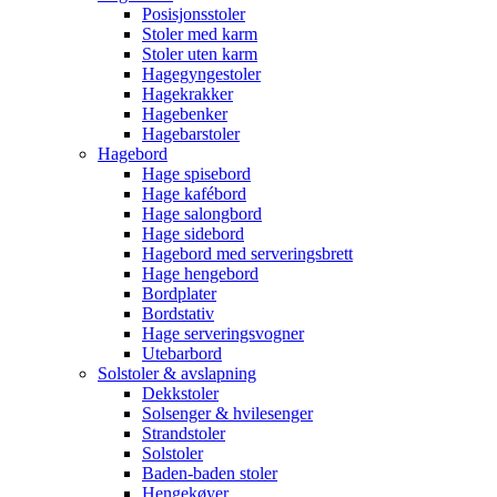
Posisjonsstoler
Stoler med karm
Stoler uten karm
Hagegyngestoler
Hagekrakker
Hagebenker
Hagebarstoler
Hagebord
Hage spisebord
Hage kafébord
Hage salongbord
Hage sidebord
Hagebord med serveringsbrett
Hage hengebord
Bordplater
Bordstativ
Hage serveringsvogner
Utebarbord
Solstoler & avslapning
Dekkstoler
Solsenger & hvilesenger
Strandstoler
Solstoler
Baden-baden stoler
Hengekøyer