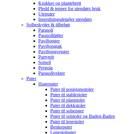
Krukker og plantebrett
Pledd & tepper for utendørs bruk
Uteputer
Innredningsdetaljer utendørs
Solbeskytter & tilbehør
Parasoll
Parasollføtter
Paviljonger
Paviljongtak
Paviljongvegger
Partytelt
Solseil
Pergola
Parasollvekter
Puter
Hageputer
Puter til posisjonsstoler
Puter til stablestoler
Puter til plaststoler
Puter til dekkstoler
Puter til solsenger
Puter til solstoler og Baden-Baden
Puter til lenestoler
Benkeputer
Lenestolputer