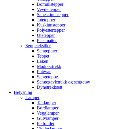
Bomullstepper
Vevde tepper
Saueskinnstepper
Jutetepper
Kuskinnstepper
Polyestertepper
Utetepper
Plastmatter
Sengetekstiler
Sengeputer
Teppet
Laken
Madrasstrekk
Putevar
Sengeteppe
Sengegavletrekk og sengetøy
Dynetrekksett
Belysning
Lamper
Taklamper
Bordlamper
Vegglamper
Gulvlamper
Plafonder
Vinduslamper