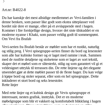
Art.nr: B4022-8
Du har kanskje det mest allsidige medlemmet av Vevi-familien i
denne benken, som passer like godt som ekstra sitteplasser ved
bordet når dere er mange, eller på et avslappende sted i hagen.
Kommer i fire forskjellige design, hvorav det siste tilskuddet er en
moderne nyanse i Khaki, som passer veldig godt til sommergrønt.
Om Vevi fra Brafab
Vevi-serien fra Brafab består av møbler som har et rustikt, naturlig
og stilig preg. I Vevi spisegruppe-serien finner du bord og lenestoler
som alle har kubiske former og er laget med ramme i teak. Sammen
med de rustfrie detaljene og stolsetene som er laget av sort tekstil,
skaper det et møbel som er slitesterkt, stilig og som garantert vil gi et
veldesignet uttrykk til terrassen din. De rette linjene og det elegante
utseendet gjør at dette møblet passer til de fleste hager. Du kan velge
å kjøpe bord og stoler separat, eller som en hel spisegruppe. Dette
inkluderer et stort bord og seks lenestoler.
Rette linjer
Med rette linjer og et kubisk design gir Vevis spisegruppe et
interessant, nesten grafisk, inntrykk. Det er en moderne
møbelgruppe som blir et vakkert og komfortabelt blikkfang i hagen