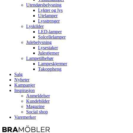
Utendørsbelysning
Lykter og lys
Utelamper
Lysstrenger
Lyskilder
LED-lamper
Solcellelamper
Julebelysning
Lysestaker
Julestjerner
Lampetilbehør
Lampeskjermer
Takoppheng
Salg
Nyheter
Kampanjer
Inspirasjon
Anmeldelser
Kundebilder
Magazine
Social shop
Varemerker