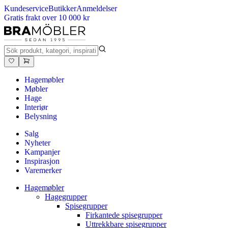
Kundeservice
Butikker
Anmeldelser
Gratis frakt over 10 000 kr
Hagemøbler
Møbler
Hage
Interiør
Belysning
Salg
Nyheter
Kampanjer
Inspirasjon
Varemerker
Hagemøbler
Hagegrupper
Spisegrupper
Firkantede spisegrupper
Uttrekkbare spisegrupper