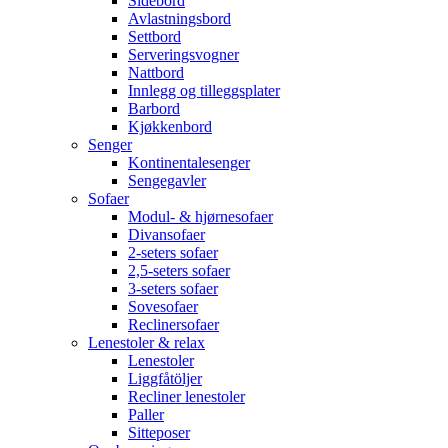
Sidebord
Avlastningsbord
Settbord
Serveringsvogner
Nattbord
Innlegg og tilleggsplater
Barbord
Kjøkkenbord
Senger
Kontinentalesenger
Sengegavler
Sofaer
Modul- & hjørnesofaer
Divansofaer
2-seters sofaer
2,5-seters sofaer
3-seters sofaer
Sovesofaer
Reclinersofaer
Lenestoler & relax
Lenestoler
Liggfåtöljer
Recliner lenestoler
Paller
Sitteposer