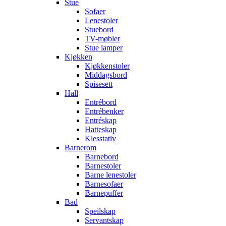
Stue
Sofaer
Lenestoler
Stuebord
TV-møbler
Stue lamper
Kjøkken
Kjøkkenstoler
Middagsbord
Spisesett
Hall
Entrébord
Entrébenker
Entréskap
Hatteskap
Klesstativ
Barnerom
Barnebord
Barnestoler
Barne lenestoler
Barnesofaer
Barnepuffer
Bad
Speilskap
Servantskap