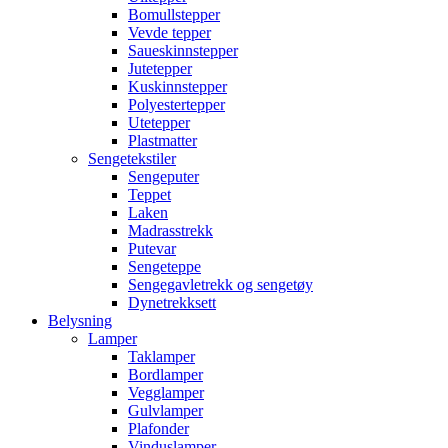
Bomullstepper
Vevde tepper
Saueskinnstepper
Jutetepper
Kuskinnstepper
Polyestertepper
Utetepper
Plastmatter
Sengetekstiler
Sengeputer
Teppet
Laken
Madrasstrekk
Putevar
Sengeteppe
Sengegavletrekk og sengetøy
Dynetrekksett
Belysning
Lamper
Taklamper
Bordlamper
Vegglamper
Gulvlamper
Plafonder
Vinduslamper