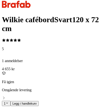
Wilkie cafébord
Svart
120 x 72
cm
5
1 anmeldelser
4 655 kr
Få igjen
Omgående levering
1
Legg i handlekurv