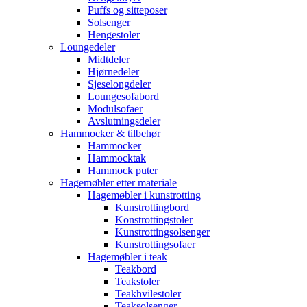
Puffs og sitteposer
Solsenger
Hengestoler
Loungedeler
Midtdeler
Hjørnedeler
Sjeselongdeler
Loungesofabord
Modulsofaer
Avslutningsdeler
Hammocker & tilbehør
Hammocker
Hammocktak
Hammock puter
Hagemøbler etter materiale
Hagemøbler i kunstrotting
Kunstrottingbord
Konstrottingstoler
Kunstrottingsolsenger
Kunstrottingsofaer
Hagemøbler i teak
Teakbord
Teakstoler
Teakhvilestoler
Teaksolsenger