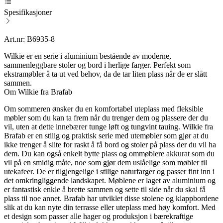
Spesifikasjoner
Art.nr: B6935-8
Wilkie er en serie i aluminium bestående av moderne,
sammenleggbare stoler og bord i herlige farger. Perfekt som
ekstramøbler å ta ut ved behov, da de tar liten plass når de er slått
sammen.
Om Wilkie fra Brafab
Om sommeren ønsker du en komfortabel uteplass med fleksible
møbler som du kan ta frem når du trenger dem og plassere der du
vil, uten at dette innebærer tunge løft og tungvint tauing. Wilkie fra
Brafab er en stilig og praktisk serie med utemøbler som gjør at du
ikke trenger å slite for raskt å få bord og stoler på plass der du vil ha
dem. Du kan også enkelt bytte plass og ommøblere akkurat som du
vil på en smidig måte, noe som gjør dem uslåelige som møbler til
utekafeer. De er tilgjengelige i stilige naturfarger og passer fint inn i
det omkringliggende landskapet. Møblene er laget av aluminium og
er fantastisk enkle å brette sammen og sette til side når du skal få
plass til noe annet. Brafab har utviklet disse stolene og klappbordene
slik at du kan nyte din terrasse eller uteplass med høy komfort. Med
et design som passer alle hager og produksjon i bærekraftige