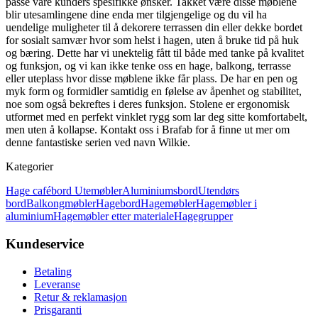
passe våre kunders spesifikke ønsker. Takket være disse møblene
blir utesamlingene dine enda mer tilgjengelige og du vil ha
uendelige muligheter til å dekorere terrassen din eller dekke bordet
for sosialt samvær hvor som helst i hagen, uten å bruke tid på huk
og bæring. Dette har vi unektelig fått til både med tanke på kvalitet
og funksjon, og vi kan ikke tenke oss en hage, balkong, terrasse
eller uteplass hvor disse møblene ikke får plass. De har en pen og
myk form og formidler samtidig en følelse av åpenhet og stabilitet,
noe som også bekreftes i deres funksjon. Stolene er ergonomisk
utformet med en perfekt vinklet rygg som lar deg sitte komfortabelt,
men uten å kollapse. Kontakt oss i Brafab for å finne ut mer om
denne fantastiske serien ved navn Wilkie.
Kategorier
Hage cafébord
Utemøbler
Aluminiumsbord
Utendørs
bord
Balkongmøbler
Hagebord
Hagemøbler
Hagemøbler i
aluminium
Hagemøbler etter materiale
Hagegrupper
Kundeservice
Betaling
Leveranse
Retur & reklamasjon
Prisgaranti