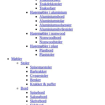
Teakdekkstoler
Teaksofaer
Hagemøbler i aluminium
Aluminiumsbord
Aluminiumstolar
Aluminiumssolsenger
Aluminiumshvilestoler
Hagemøbler i nonwood
Nonwoodbord
Nonwoodstoler
Hagemøbler i plast
Plastbord
Plaststoler
Møbler
Stoler
Spisestuestoler
Barkrakker
Gyngestoler
Benker
Krakker & puffer
Bord
Spisebord
Salongbord
Skrivebord