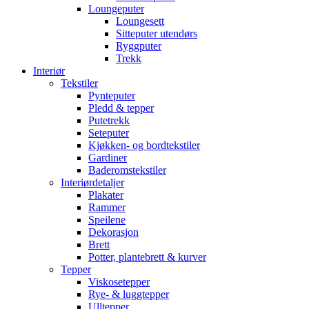
Loungeputer
Loungesett
Sitteputer utendørs
Ryggputer
Trekk
Interiør
Tekstiler
Pynteputer
Pledd & tepper
Putetrekk
Seteputer
Kjøkken- og bordtekstiler
Gardiner
Baderomstekstiler
Interiørdetaljer
Plakater
Rammer
Speilene
Dekorasjon
Brett
Potter, plantebrett & kurver
Tepper
Viskosetepper
Rye- & luggtepper
Ulltepper