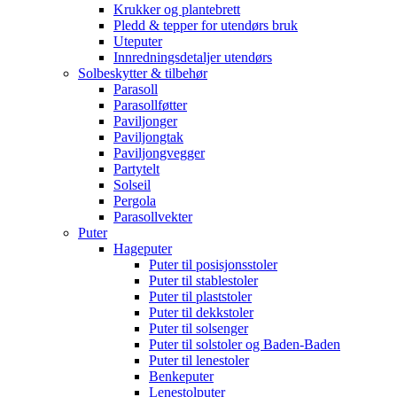
Krukker og plantebrett
Pledd & tepper for utendørs bruk
Uteputer
Innredningsdetaljer utendørs
Solbeskytter & tilbehør
Parasoll
Parasollføtter
Paviljonger
Paviljongtak
Paviljongvegger
Partytelt
Solseil
Pergola
Parasollvekter
Puter
Hageputer
Puter til posisjonsstoler
Puter til stablestoler
Puter til plaststoler
Puter til dekkstoler
Puter til solsenger
Puter til solstoler og Baden-Baden
Puter til lenestoler
Benkeputer
Lenestolputer