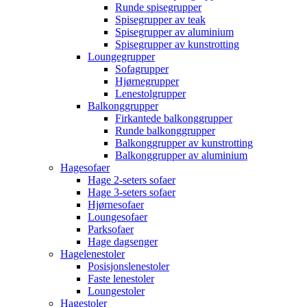
Runde spisegrupper
Spisegrupper av teak
Spisegrupper av aluminium
Spisegrupper av kunstrotting
Loungegrupper
Sofagrupper
Hjørnegrupper
Lenestolgrupper
Balkonggrupper
Firkantede balkonggrupper
Runde balkonggrupper
Balkonggrupper av kunstrotting
Balkonggrupper av aluminium
Hagesofaer
Hage 2-seters sofaer
Hage 3-seters sofaer
Hjørnesofaer
Loungesofaer
Parksofaer
Hage dagsenger
Hagelenestoler
Posisjonslenestoler
Faste lenestoler
Loungestoler
Hagestoler