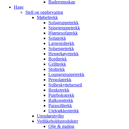
Baderomsskap
Hage
Stell og oppbevaring
Møbeltrekk
Sofagruppetrekk
Spisegruppetrekk
Hjørnesofatrekk
Sofatrekk
Lænestoltrekk
Solsengetrekk
Hengekøyetrekk
Bordtrekk
Grilltrekk
Stoltrekk
Loungegruppetrekk
Pergolatrekk
Solbeskyttelsesseil
Benketrekk
Putebokstrekk
Balkongtrekk
Parasolltrekk
Utekjøkkentrekk
Utendørshyller
Vedlikeholdsprodukter
Olje & maling