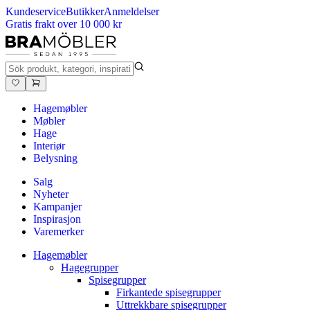
Kundeservice
Butikker
Anmeldelser
Gratis frakt over 10 000 kr
Hagemøbler
Møbler
Hage
Interiør
Belysning
Salg
Nyheter
Kampanjer
Inspirasjon
Varemerker
Hagemøbler
Hagegrupper
Spisegrupper
Firkantede spisegrupper
Uttrekkbare spisegrupper