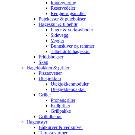
Impregnering
Reservedeler
Rengjøringsmidler
Putekasser & putebokser
Hageskur & tilbehør
Lager & verktøyboder
Sidevegg
Vegger
Bunnskiver og rammer
Tilbehør til hageskur
Fritidsbokser
Skap
Hagekjøkken & griller
Pizzaovener
Utekjøkken
Utekjøkkenmoduler
Utekjøkkenpakker
Griller
Propangriller
Kullgriller
Grillpakke
Grilltilbehør
Hageutstyr
Bålkurver & vedkurver
Terrassevarmer