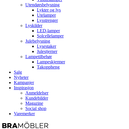
Utendørsbelysning
Lykter og lys
Utelamper
Lysstrenger
Lyskilder
LED-lamper
Solcellelamper
Julebelysning
Lysestaker
Julestjerner
Lampetilbehør
Lampeskjermer
Takoppheng
Salg
Nyheter
Kampanjer
Inspirasjon
Anmeldelser
Kundebilder
Magazine
Social shop
Varemerker