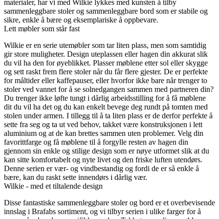
materialer, har vi med Wilkie lykkes med kunsten å tilby
sammenleggbare stoler og sammenleggbare bord som er stabile og
sikre, enkle å bære og eksemplariske å oppbevare.
Lett møbler som står fast
Wilkie er en serie utemøbler som tar liten plass, men som samtidig
gir store muligheter. Design uteplassen eller hagen din akkurat slik
du vil ha den for øyeblikket. Plasser møblene etter sol eller skygge
og sett raskt frem flere stoler når du får flere gjester. De er perfekte
for måltider eller kaffepauser, eller hvorfor ikke bare når trenger to
stoler ved vannet for å se solnedgangen sammen med partneren din?
Du trenger ikke løfte tungt i dårlig arbeidsstilling for å få møblene
dit du vil ha det og du kan enkelt bevege deg rundt på tomten med
stolen under armen. I tillegg til å ta liten plass er de derfor perfekte å
sette fra seg og ta ut ved behov, takket være konstruksjonen i lett
aluminium og at de kan brettes sammen uten problemer. Velg din
favorittfarge og få møblene til å forgylle resten av hagen din
gjennom sin enkle og stilige design som er nøye utformet slik at du
kan sitte komfortabelt og nyte livet og den friske luften utendørs.
Denne serien er vær- og vindbestandig og fordi de er så enkle å
bære, kan du raskt sette innendørs i dårlig vær.
Wilkie - med et tiltalende design
Disse fantastiske sammenleggbare stoler og bord er et overbevisende
innslag i Brafabs sortiment, og vi tilbyr serien i ulike farger for å