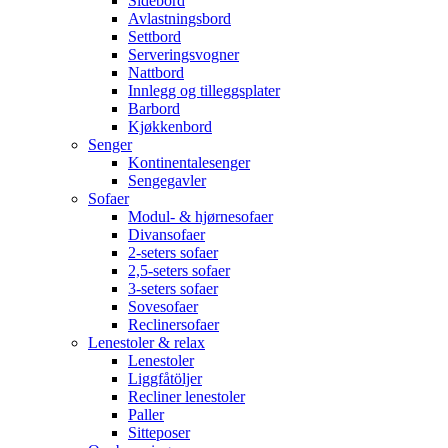
Sidebord
Avlastningsbord
Settbord
Serveringsvogner
Nattbord
Innlegg og tilleggsplater
Barbord
Kjøkkenbord
Senger
Kontinentalesenger
Sengegavler
Sofaer
Modul- & hjørnesofaer
Divansofaer
2-seters sofaer
2,5-seters sofaer
3-seters sofaer
Sovesofaer
Reclinersofaer
Lenestoler & relax
Lenestoler
Liggfåtöljer
Recliner lenestoler
Paller
Sitteposer