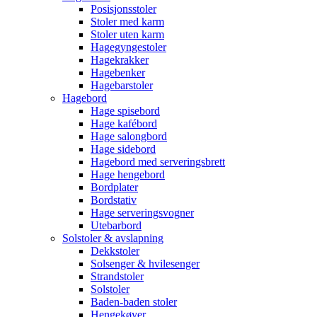
Posisjonsstoler
Stoler med karm
Stoler uten karm
Hagegyngestoler
Hagekrakker
Hagebenker
Hagebarstoler
Hagebord
Hage spisebord
Hage kafébord
Hage salongbord
Hage sidebord
Hagebord med serveringsbrett
Hage hengebord
Bordplater
Bordstativ
Hage serveringsvogner
Utebarbord
Solstoler & avslapning
Dekkstoler
Solsenger & hvilesenger
Strandstoler
Solstoler
Baden-baden stoler
Hengekøyer