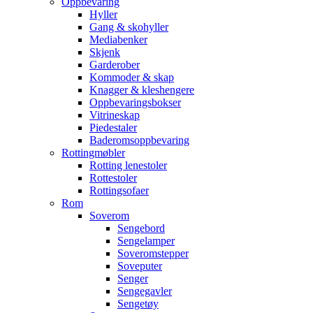
Oppbevaring
Hyller
Gang & skohyller
Mediabenker
Skjenk
Garderober
Kommoder & skap
Knagger & kleshengere
Oppbevaringsbokser
Vitrineskap
Piedestaler
Baderomsoppbevaring
Rottingmøbler
Rotting lenestoler
Rottestoler
Rottingsofaer
Rom
Soverom
Sengebord
Sengelamper
Soveromstepper
Soveputer
Senger
Sengegavler
Sengetøy