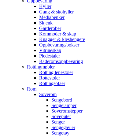
Oppbevaring
Hyller
Gang & skohyller
Mediabenker
Skjenk
Garderober
Kommoder & skap
Knagger & kleshengere
Oppbevaringsbokser
Vitrineskap
Piedestaler
Baderomsoppbevaring
Rottingmøbler
Rotting lenestoler
Rottestoler
Rottingsofaer
Rom
Soverom
Sengebord
Sengelamper
Soveromstepper
Soveputer
Senger
Sengegavler
Sengetøy