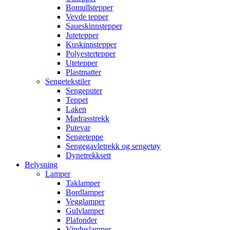
Bomullstepper
Vevde tepper
Saueskinnstepper
Jutetepper
Kuskinnstepper
Polyestertepper
Utetepper
Plastmatter
Sengetekstiler
Sengeputer
Teppet
Laken
Madrasstrekk
Putevar
Sengeteppe
Sengegavletrekk og sengetøy
Dynetrekksett
Belysning
Lamper
Taklamper
Bordlamper
Vegglamper
Gulvlamper
Plafonder
Vinduslamper