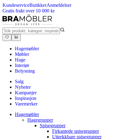
Kundeservice
Butikker
Anmeldelser
Gratis frakt over 10 000 kr
Hagemøbler
Møbler
Hage
Interiør
Belysning
Salg
Nyheter
Kampanjer
Inspirasjon
Varemerker
Hagemøbler
Hagegrupper
Spisegrupper
Firkantede spisegrupper
Uttrekkbare spisegrupper