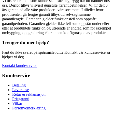
Vi tilstreber at du som kunde skal føle deg trygg når du handler hos
oss. Derfor tilbyr vi svært gunstige garantibetingelser. Vi gir deg 3
års garanti på alle våre produkter i vårt sortiment. I tilfeller hvor
produsenten gir lengre garanti tilbys du selvsagt samme
garantilengde. Garantien gjelder funksjonsfeil som oppstår i
garantiperioden. Garantien gjelder ikke feil som oppstår under eller
etter at produktets funksjon og utseende er endret, som for eksempel
ombygging, oppgradering eller annen konfigurasjon av produktet.
Trenger du mer hjelp?
Fant du ikke svaret på spørsmålet ditt? Kontakt vår kundeservice så
hjelper vi deg.
Kontakt kundeservice
Kundeservice
Betaling
Leveranse
Retur & reklamasjon
Prisgaranti
Vilkår
Personvernerklæring