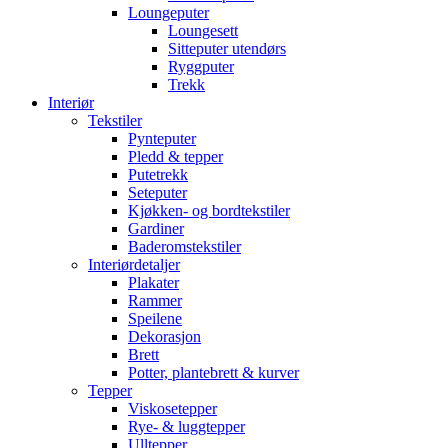
Loungeputer
Loungesett
Sitteputer utendørs
Ryggputer
Trekk
Interiør
Tekstiler
Pynteputer
Pledd & tepper
Putetrekk
Seteputer
Kjøkken- og bordtekstiler
Gardiner
Baderomstekstiler
Interiørdetaljer
Plakater
Rammer
Speilene
Dekorasjon
Brett
Potter, plantebrett & kurver
Tepper
Viskosetepper
Rye- & luggtepper
Ulltepper