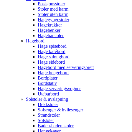
Posisjonsstoler
Stoler med karm
Stoler uten karm
Hagegyngestoler
Hagekrakker
Hagebenker
Hagebarstoler
Hagebord
Hage spisebord
Hage kafébord
Hage salongbord
Hage sidebord
Hagebord med serveringsbrett
Hage hengebord
Bordplater
Bordstativ
Hage serveringsvogner
Utebarbord
Solstoler & avslapning
Dekkstoler
Solsenger & hvilesenger
Strandstoler
Solstoler
Baden-baden stoler
Hengekøyer