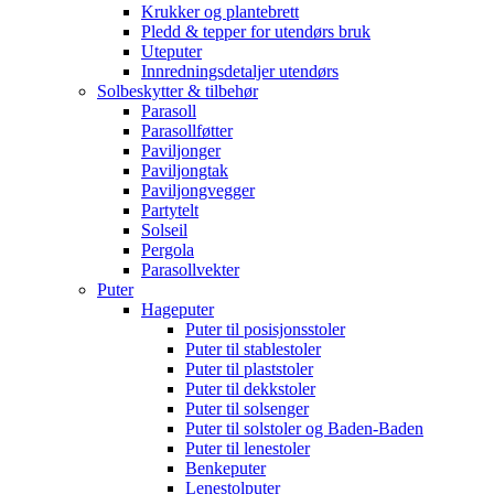
Krukker og plantebrett
Pledd & tepper for utendørs bruk
Uteputer
Innredningsdetaljer utendørs
Solbeskytter & tilbehør
Parasoll
Parasollføtter
Paviljonger
Paviljongtak
Paviljongvegger
Partytelt
Solseil
Pergola
Parasollvekter
Puter
Hageputer
Puter til posisjonsstoler
Puter til stablestoler
Puter til plaststoler
Puter til dekkstoler
Puter til solsenger
Puter til solstoler og Baden-Baden
Puter til lenestoler
Benkeputer
Lenestolputer