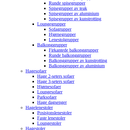
Runde spisegrupper
Spisegrupper av teak
Spisegrupper av aluminium
Spisegrupper av kunstrotting
Loungegrupper
Sofagrupper
Hjørnegrupper
Lenestolgrupper
Balkonggrupper
Firkantede balkonggrupper
Runde balkonggrupper
Balkonggrupper av kunstrotting
Balkonggrupper av aluminium
Hagesofaer
Hage 2-seters sofaer
Hage 3-seters sofaer
Hjørnesofaer
Loungesofaer
Parksofaer
Hage dagsenger
Hagelenestoler
Posisjonslenestoler
Faste lenestoler
Loungestoler
Hagestoler