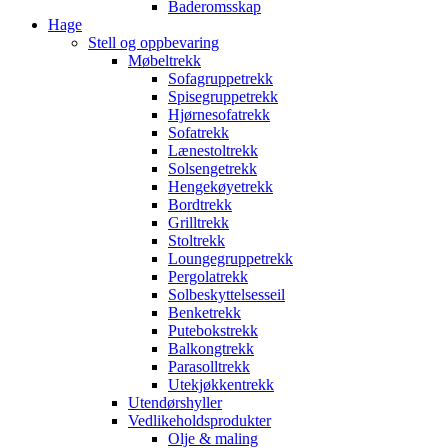
Baderomsskap
Hage
Stell og oppbevaring
Møbeltrekk
Sofagruppetrekk
Spisegruppetrekk
Hjørnesofatrekk
Sofatrekk
Lænestoltrekk
Solsengetrekk
Hengekøyetrekk
Bordtrekk
Grilltrekk
Stoltrekk
Loungegruppetrekk
Pergolatrekk
Solbeskyttelsesseil
Benketrekk
Putebokstrekk
Balkongtrekk
Parasolltrekk
Utekjøkkentrekk
Utendørshyller
Vedlikeholdsprodukter
Olje & maling