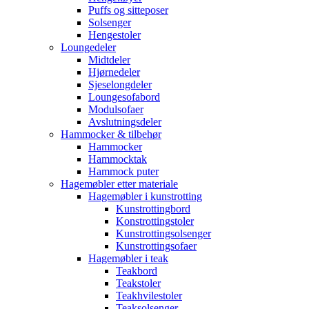
Puffs og sitteposer
Solsenger
Hengestoler
Loungedeler
Midtdeler
Hjørnedeler
Sjeselongdeler
Loungesofabord
Modulsofaer
Avslutningsdeler
Hammocker & tilbehør
Hammocker
Hammocktak
Hammock puter
Hagemøbler etter materiale
Hagemøbler i kunstrotting
Kunstrottingbord
Konstrottingstoler
Kunstrottingsolsenger
Kunstrottingsofaer
Hagemøbler i teak
Teakbord
Teakstoler
Teakhvilestoler
Teaksolsenger