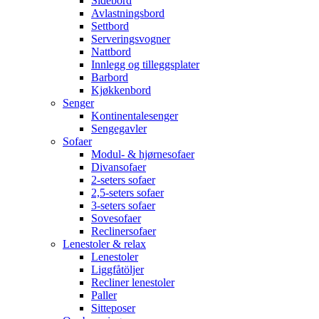
Sidebord
Avlastningsbord
Settbord
Serveringsvogner
Nattbord
Innlegg og tilleggsplater
Barbord
Kjøkkenbord
Senger
Kontinentalesenger
Sengegavler
Sofaer
Modul- & hjørnesofaer
Divansofaer
2-seters sofaer
2,5-seters sofaer
3-seters sofaer
Sovesofaer
Reclinersofaer
Lenestoler & relax
Lenestoler
Liggfåtöljer
Recliner lenestoler
Paller
Sitteposer