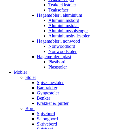
Teakdekkstoler
Teaksofaer
Hagemøbler i aluminium
Aluminiumsbord
Aluminiumstolar
Aluminiumssolsenger
Aluminiumshvilestoler
Hagemøbler i nonwood
Nonwoodbord
Nonwoodstoler
Hagemøbler i plast
Plastbord
Plaststoler
Møbler
Stoler
Spisestuestoler
Barkrakker
Gyngestoler
Benker
Krakker & puffer
Bord
Spisebord
Salongbord
Skrivebord