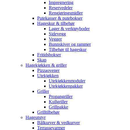
Impregnering
Reservedeler
Rengjøringsmidler
Putekasser & putebokser
Hageskur & tilbehør
Lager & verktøyboder
Sidevegg
Vegger
Bunnskiver og rammer
Tilbehør til hageskur
Fritidsbokser
Skap
Hagekjøkken & griller
Pizzaovener
Utekjøkken
Utekjøkkenmoduler
Utekjøkkenpakker
Griller
Propangriller
Kullgriller
Grillpakke
Grilltilbehør
Hageutstyr
Bålkurver & vedkurver
Terrassevarmer