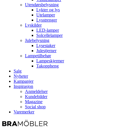
Utendørsbelysning
Lykter og lys
Utelamper
Lysstrenger
Lyskilder
LED-lamper
Solcellelamper
Julebelysning
Lysestaker
Julestjerner
Lampetilbehør
Lampeskjermer
Takoppheng
Salg
Nyheter
Kampanjer
Inspirasjon
Anmeldelser
Kundebilder
Magazine
Social shop
Varemerker