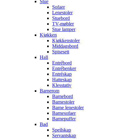
Stue
Sofaer
Lenestoler
Stuebord
TV-møbler
Stue lamper
Kjøkken
Kjøkkenstoler
Middagsbord
Spisesett
Hall
Entrébord
Entrébenker
Entréskap
Hatteskap
Klesstativ
Barnerom
Barnebord
Barnestoler
Barne lenestoler
Barnesofaer
Barnepuffer
Bad
Speilskap
Servantskap