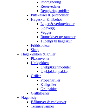
Impregnering
Reservedeler
Rengjøringsmidler
Putekasser & putebokser
Hageskur & tilbehør
Lager & verktøyboder
Sidevegg
Vegger
Bunnskiver og rammer
Tilbehør til hageskur
Fritidsbokser
Skap
Hagekjøkken & griller
Pizzaovener
Utekjøkken
Utekjøkkenmoduler
Utekjøkkenpakker
Griller
Propangriller
Kullgriller
Grillpakke
Grilltilbehør
Hageutstyr
Bålkurver & vedkurver
Terrassevarmer