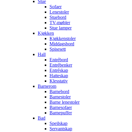
Stue
Sofaer
Lenestoler
Stuebord
TV-møbler
Stue lamper
Kjøkken
Kjøkkenstoler
Middagsbord
Spisesett
Hall
Entrébord
Entrébenker
Entréskap
Hatteskap
Klesstativ
Barnerom
Barnebord
Barnestoler
Barne lenestoler
Barnesofaer
Barnepuffer
Bad
Speilskap
Servantskap