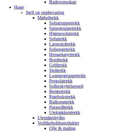
Baderomsskap
Hage
Stell og oppbevaring
Møbeltrekk
Sofagruppetrekk
Spisegruppetrekk
Hjørnesofatrekk
Sofatrekk
Lænestoltrekk
Solsengetrekk
Hengekøyetrekk
Bordtrekk
Grilltrekk
Stoltrekk
Loungegruppetrekk
Pergolatrekk
Solbeskyttelsesseil
Benketrekk
Putebokstrekk
Balkongtrekk
Parasolltrekk
Utekjøkkentrekk
Utendørshyller
Vedlikeholdsprodukter
Olje & maling