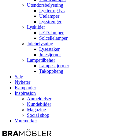
Utendørsbelysning
Lykter og lys
Utelamper
Lysstrenger
Lyskilder
LED-lamper
Solcellelamper
Julebelysning
Lysestaker
Julestjerner
Lampetilbehør
Lampeskjermer
Takoppheng
Salg
Nyheter
Kampanjer
Inspirasjon
Anmeldelser
Kundebilder
Magazine
Social shop
Varemerker