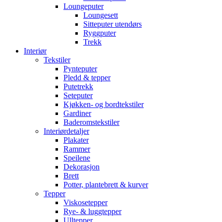
Loungeputer
Loungesett
Sitteputer utendørs
Ryggputer
Trekk
Interiør
Tekstiler
Pynteputer
Pledd & tepper
Putetrekk
Seteputer
Kjøkken- og bordtekstiler
Gardiner
Baderomstekstiler
Interiørdetaljer
Plakater
Rammer
Speilene
Dekorasjon
Brett
Potter, plantebrett & kurver
Tepper
Viskosetepper
Rye- & luggtepper
Ulltepper