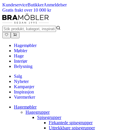
Kundeservice
Butikker
Anmeldelser
Gratis frakt over 10 000 kr
Hagemøbler
Møbler
Hage
Interiør
Belysning
Salg
Nyheter
Kampanjer
Inspirasjon
Varemerker
Hagemøbler
Hagegrupper
Spisegrupper
Firkantede spisegrupper
Uttrekkbare spisegrupper