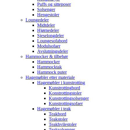
Puffs og sitteposer
Solsenger
Hengestoler
Loungedeler
Midtdeler
Hjørnedeler
Sjeselongdeler
Loungesofabord
Modulsofaer
Avslutningsdeler
Hammocker & tilbehør
Hammocker
Hammocktak
Hammock puter
Hagemøbler etter materiale
Hagemøbler i kunstrotting
Kunstrottingbord
Konstrottingstoler
Kunstrottingsolsenger
Kunstrottingsofaer
Hagemøbler i teak
Teakbord
Teakstoler
Teakhvilestoler
Teaksolsenger