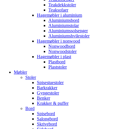
Teakdekkstoler
Teaksofaer
Hagemøbler i aluminium
Aluminiumsbord
Aluminiumstolar
Aluminiumssolsenger
Aluminiumshvilestoler
Hagemøbler i nonwood
Nonwoodbord
Nonwoodstoler
Hagemøbler i plast
Plastbord
Plaststoler
Møbler
Stoler
Spisestuestoler
Barkrakker
Gyngestoler
Benker
Krakker & puffer
Bord
Spisebord
Salongbord
Skrivebord