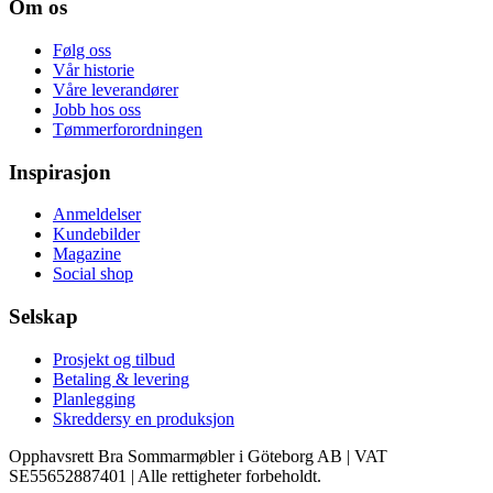
Om os
Følg oss
Vår historie
Våre leverandører
Jobb hos oss
Tømmerforordningen
Inspirasjon
Anmeldelser
Kundebilder
Magazine
Social shop
Selskap
Prosjekt og tilbud
Betaling & levering
Planlegging
Skreddersy en produksjon
Opphavsrett Bra Sommarmøbler i Göteborg AB | VAT
SE55652887401 | Alle rettigheter forbeholdt.