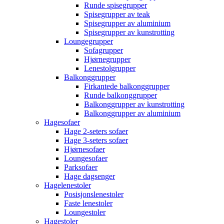
Runde spisegrupper
Spisegrupper av teak
Spisegrupper av aluminium
Spisegrupper av kunstrotting
Loungegrupper
Sofagrupper
Hjørnegrupper
Lenestolgrupper
Balkonggrupper
Firkantede balkonggrupper
Runde balkonggrupper
Balkonggrupper av kunstrotting
Balkonggrupper av aluminium
Hagesofaer
Hage 2-seters sofaer
Hage 3-seters sofaer
Hjørnesofaer
Loungesofaer
Parksofaer
Hage dagsenger
Hagelenestoler
Posisjonslenestoler
Faste lenestoler
Loungestoler
Hagestoler