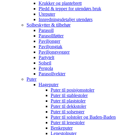
Krukker og plantebrett
Pledd & tepper for utendørs bruk
Uteputer
Innredningsdetaljer utendørs
Solbeskytter & tilbehør
Parasoll
Parasollføtter
Paviljonger
Paviljongtak
Paviljongvegger
Partytelt
Solseil
Pergola
Parasollvekter
Puter
Hageputer
Puter til posisjonsstoler
Puter til stablestoler
Puter til plaststoler
Puter til dekkstoler
Puter til solsenger
Puter til solstoler og Baden-Baden
Puter til lenestoler
Benkeputer
Lenestolputer