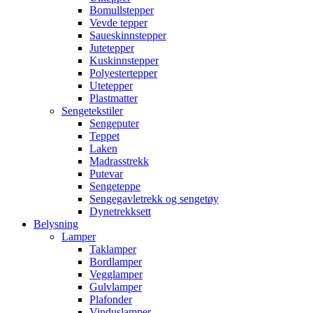
Bomullstepper
Vevde tepper
Saueskinnstepper
Jutetepper
Kuskinnstepper
Polyestertepper
Utetepper
Plastmatter
Sengetekstiler
Sengeputer
Teppet
Laken
Madrasstrekk
Putevar
Sengeteppe
Sengegavletrekk og sengetøy
Dynetrekksett
Belysning
Lamper
Taklamper
Bordlamper
Vegglamper
Gulvlamper
Plafonder
Vinduslamper