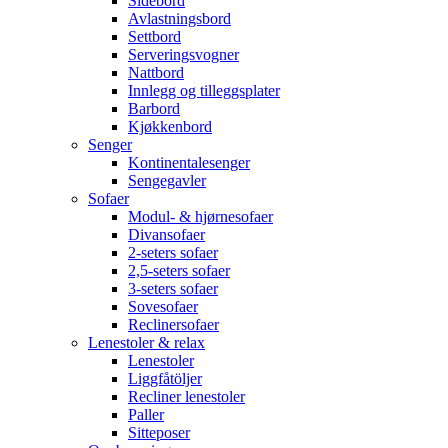
Sidebord
Avlastningsbord
Settbord
Serveringsvogner
Nattbord
Innlegg og tilleggsplater
Barbord
Kjøkkenbord
Senger
Kontinentalesenger
Sengegavler
Sofaer
Modul- & hjørnesofaer
Divansofaer
2-seters sofaer
2,5-seters sofaer
3-seters sofaer
Sovesofaer
Reclinersofaer
Lenestoler & relax
Lenestoler
Liggfåtöljer
Recliner lenestoler
Paller
Sitteposer