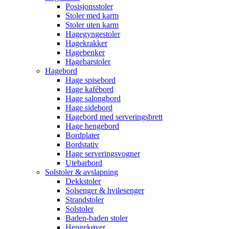
Posisjonsstoler
Stoler med karm
Stoler uten karm
Hagegyngestoler
Hagekrakker
Hagebenker
Hagebarstoler
Hagebord
Hage spisebord
Hage kafébord
Hage salongbord
Hage sidebord
Hagebord med serveringsbrett
Hage hengebord
Bordplater
Bordstativ
Hage serveringsvogner
Utebarbord
Solstoler & avslapning
Dekkstoler
Solsenger & hvilesenger
Strandstoler
Solstoler
Baden-baden stoler
Hengekøyer