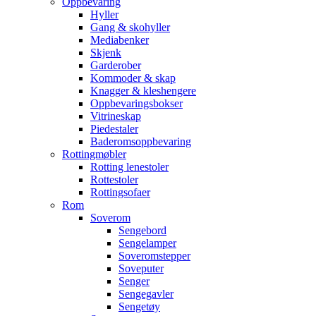
Oppbevaring
Hyller
Gang & skohyller
Mediabenker
Skjenk
Garderober
Kommoder & skap
Knagger & kleshengere
Oppbevaringsbokser
Vitrineskap
Piedestaler
Baderomsoppbevaring
Rottingmøbler
Rotting lenestoler
Rottestoler
Rottingsofaer
Rom
Soverom
Sengebord
Sengelamper
Soveromstepper
Soveputer
Senger
Sengegavler
Sengetøy